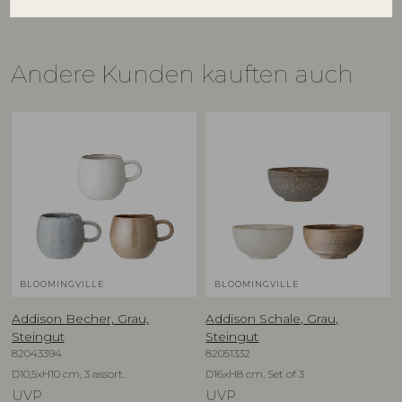
Andere Kunden kauften auch
BLOOMINGVILLE
BLOOMINGVILLE
Addison Becher, Grau,
Addison Schale, Grau,
Steingut
Steingut
82043394
82051332
D10,5xH10 cm, 3 assort.
D16xH8 cm, Set of 3
UVP
UVP