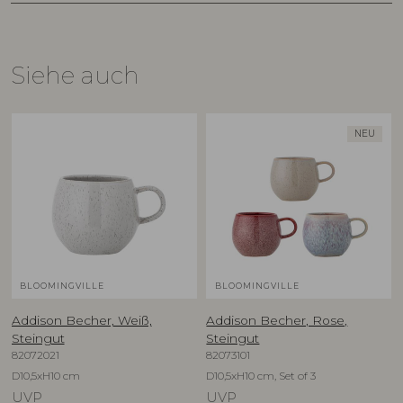
Siehe auch
NEU
BLOOMINGVILLE
BLOOMINGVILLE
Addison Becher, Weiß,
Addison Becher, Rose,
Steingut
Steingut
82072021
82073101
D10,5xH10 cm
D10,5xH10 cm, Set of 3
UVP
UVP