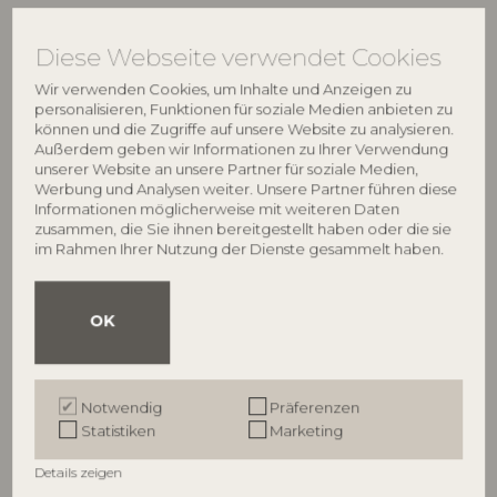
€
18,90
€
57,90
Diese Webseite verwendet Cookies
Wir verwenden Cookies, um Inhalte und Anzeigen zu
personalisieren, Funktionen für soziale Medien anbieten zu
können und die Zugriffe auf unsere Website zu analysieren.
Außerdem geben wir Informationen zu Ihrer Verwendung
unserer Website an unsere Partner für soziale Medien,
Werbung und Analysen weiter. Unsere Partner führen diese
Informationen möglicherweise mit weiteren Daten
zusammen, die Sie ihnen bereitgestellt haben oder die sie
im Rahmen Ihrer Nutzung der Dienste gesammelt haben.
BLOOMINGVILLE
BLOOMINGVILLE
OK
Addison Becher, Grau,
Jules Becher, Grün, Steingut
82068749
Steingut
82043394
D9,5xH10 cm
Notwendig
Präferenzen
D10,5xH10 cm, 3 assort.
UVP
Statistiken
Marketing
UVP
€
16,90
€
18,90
Details zeigen