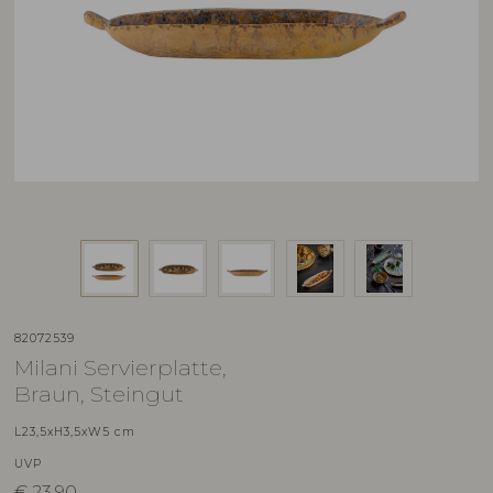
82072539
Milani Servierplatte,
Braun, Steingut
L23,5xH3,5xW5 cm
UVP
€
23,90