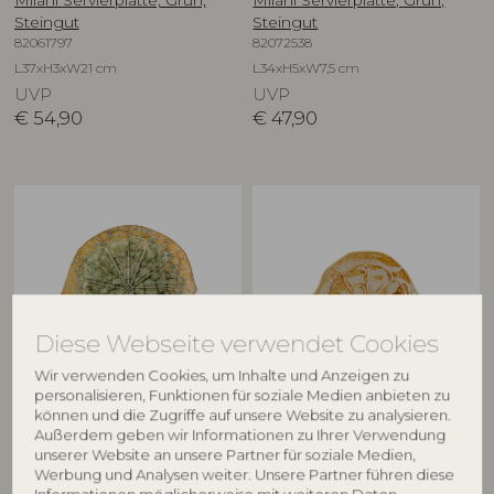
Milani Servierplatte, Grün,
Milani Servierplatte, Grün,
Steingut
Steingut
82061797
82072538
L37xH3xW21 cm
L34xH5xW7,5 cm
UVP
UVP
€
54,90
€
47,90
Diese Webseite verwendet Cookies
Wir verwenden Cookies, um Inhalte und Anzeigen zu
personalisieren, Funktionen für soziale Medien anbieten zu
BLOOMINGVILLE
CREATIVE COLLECTION
können und die Zugriffe auf unsere Website zu analysieren.
Außerdem geben wir Informationen zu Ihrer Verwendung
Milani Servierplatte, Grün,
Golda Servierplatte, Braun,
unserer Website an unsere Partner für soziale Medien,
Steingut
Steingut
Werbung und Analysen weiter. Unsere Partner führen diese
82072540
82072542