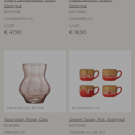
Steingut
Steingut
82072538
82072659
L34xH5xW7,5 cm
D10,5xH8,5 cm
UVP
UVP
€
47,90
€
18,90
CREATIVE COLLECTION
BLOOMINGVILLE
Tava Vase, Rose, Glas
Sheen Tasse, Rot, Steingut
82061682
82072526
D18xH20 cm
D10,5xH8 cm, Set of 4