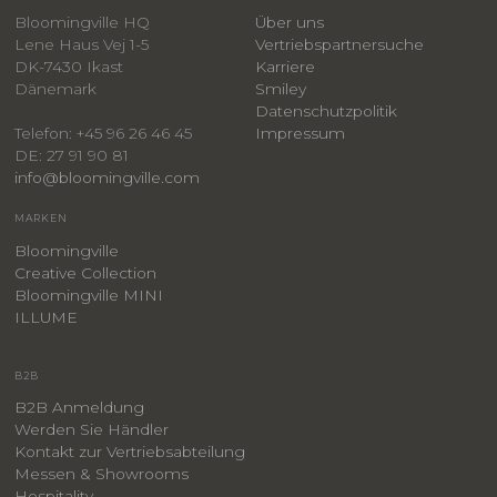
Bloomingville HQ
Über uns
Lene Haus Vej 1-5
Vertriebspartnersuche
DK-7430 Ikast
Karriere
Dänemark
Smiley
​Datenschutzpolitik
Impressum
Telefon: +45 96 26 46 45
DE: 27 91 90 81
info@bloomingville.com
MARKEN
Bloomingville
Creative Collection
Bloomingville MINI
ILLUME
B2B
B2B Anmeldung
Werden Sie Händler
Kontakt zur Vertriebsabteilung
Messen & Showrooms
Hospitality