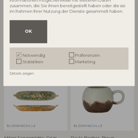
Informationen möglicherweise mit weiteren Daten
D30,5xH3 cm
L17xH1,5xW15,5 cm
zusammen, die Sie ihnen bereitgestellt haben oder die sie
UVP
UVP
im Rahmen Ihrer Nutzung der Dienste gesammelt haben.
€
51,90
€
23,90
OK
Andere Kunden kauften auch
Notwendig
Präferenzen
Statistiken
Marketing
Details zeigen
BLOOMINGVILLE
BLOOMINGVILLE
Milani Servierplatte, Grün,
Paula Becher, Braun,