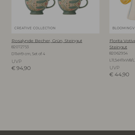
CREATIVE COLLECTION
BLOOMINGV
Rosalynde Becher, Grün, Steingut
Florita Voti
82072753
Steingut
82062954
D11xH9 cm, Set of 4
L11,5xH11xW8/L
UVP
€
94,90
UVP
€
44,90