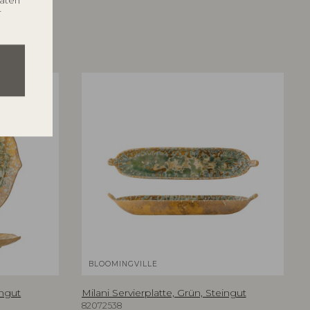
Daten
r
BLOOMINGVILLE
ingut
Milani Servierplatte, Grün, Steingut
82072538