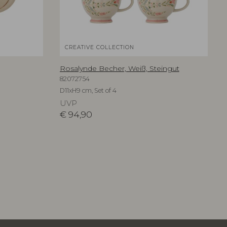
CREATIVE COLLECTION
Rosalynde Becher, Weiß, Steingut
82072754
D11xH9 cm, Set of 4
UVP
€
94,90