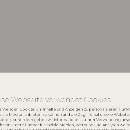
keyboard_arrow_down
ese Webseite verwendet Cookies
keyboard_arrow_down
erwenden Cookies, um Inhalte und Anzeigen zu personalisieren, Funk
oziale Medien anbieten zu können und die Zugriffe auf unsere Website
sieren. Außerdem geben wir Informationen zu Ihrer Verwendung unse
te an unsere Partner für soziale Medien, Werbung und Analysen weite