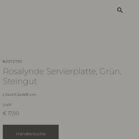
search
82072755
Rosalynde Servierplatte, Grün,
Steingut
L14xH1,5xW8 cm
UVP
€
17,90
Händlersuche