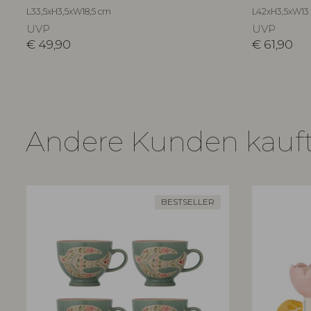
L33,5xH3,5xW18,5 cm
L42xH3,5xW13
UVP
UVP
€
49,90
€
61,90
Andere Kunden kauf
BESTSELLER