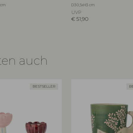
 cm
D30,5xH3 cm
UVP
€
51,90
ten auch
BESTSELLER
B