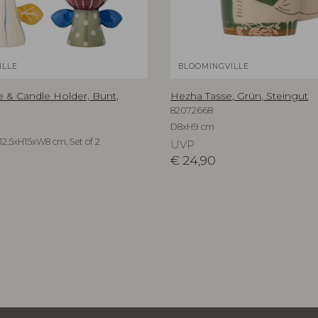
ILLE
BLOOMINGVILLE
ve & Candle Holder, Bunt,
Hezha Tasse, Grün, Steingut
82072668
D8xH9 cm
12,5xH15xW8 cm, Set of 2
UVP
€
24,90