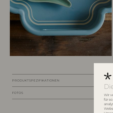
PRODUKTSPEZIFIKATIONEN
Di
FOTOS
Wir v
für s
analy
Websi