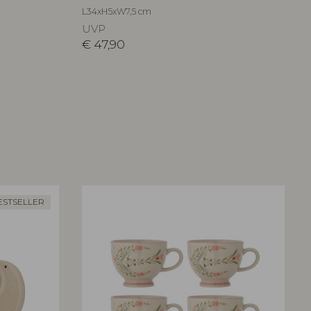
L34xH5xW7,5 cm
UVP
€
47,90
ESTSELLER