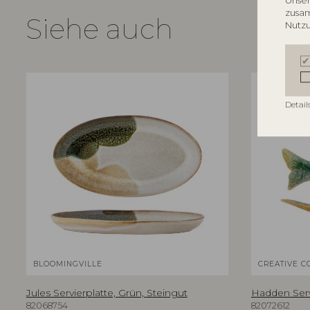
Unser
zusam
Siehe auch
Nutzu
Detail
BLOOMINGVILLE
CREATIVE C
Jules Servierplatte, Grün, Steingut
Hadden Servi
82068754
82072612