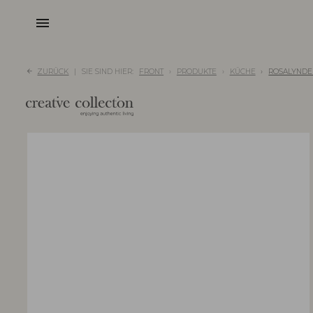
menu
ZURÜCK
SIE SIND HIER:
FRONT
PRODUKTE
KÜCHE
ROSALYNDE 