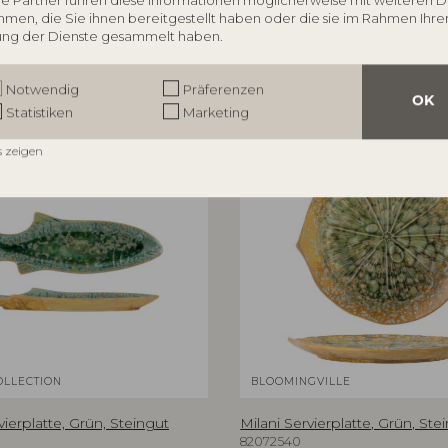
e Partner führen diese Informationen möglicherweise mit weiteren 
men, die Sie ihnen bereitgestellt haben oder die sie im Rahmen Ihre
ng der Dienste gesammelt haben.
Notwendig
Präferenzen
OK
Statistiken
Marketing
s zeigen
OLLECTION
BLOOMINGVILLE
erplatte, Grün, Steingut
Milani Servierplatte, Grün, Ste
82072540