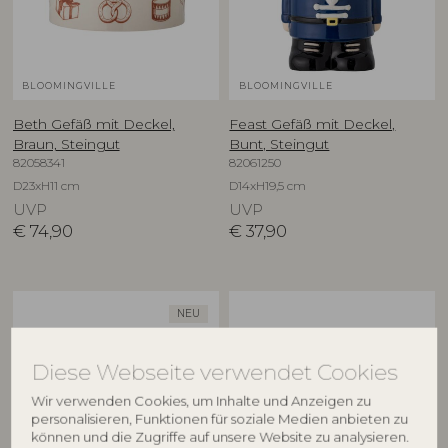
BLOOMINGVILLE
BLOOMINGVILLE
Beth Gefäß mit Deckel,
Feast Gefäß mit Deckel,
Braun, Steingut
Bunt, Steingut
82058341
82061250
D23xH11 cm
D14xH19,5 cm
UVP
UVP
€
74,90
€
37,90
NEU
Diese Webseite verwendet Cookies
Wir verwenden Cookies, um Inhalte und Anzeigen zu
personalisieren, Funktionen für soziale Medien anbieten zu
können und die Zugriffe auf unsere Website zu analysieren.