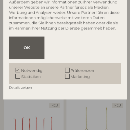
Außerdem geben wir Informationen zu Ihrer Verwendung
unserer Website an unsere Partner für soziale Medien,
BLOOMINGVILLE
BLOOMINGVILLE
Werbung und Analysen weiter. Unsere Partner führen diese
Informationen möglicherweise mit weiteren Daten
Ornamentia Gefäß mit
Yule Gefäß mit Deckel, Natur,
zusammen, die Sie ihnen bereitgestellt haben oder die sie
Deckel, Bunt, Steingut
Steingut
im Rahmen Ihrer Nutzung der Dienste gesammelt haben.
82063303
82058343
D13xH15 cm
D15xH18 cm
UVP
UVP
OK
€
51,90
€
74,90
Notwendig
Präferenzen
Statistiken
Marketing
Andere Kunden kauften auch
Details zeigen
NEU
NEU