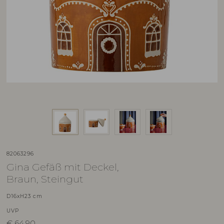
82063296
Gina Gefäß mit Deckel,
Braun, Steingut
D16xH23 cm
UVP
€
64,90