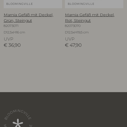
BLOOMINGVILLE
BLOOMINGVILLE
Marnia Gefäß mit Deckel,
Marnia Gefäß mit Deckel,
Grün, Steingut
Rot, Steingut
82073071
82073070
D12,5xH16 cm
D12,5xH19,5 cm
UVP
UVP
€
36,90
€
47,90