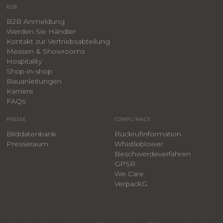
B2B
B2B Anmeldung
Werden Sie Händler
Kontakt zur Vertriebsabteilung
Messen & Showrooms
Hospitality
Shop-in-shop
Bauanleitungen
​Karriere
F
AQs
PRESSE
COMPLIANCE
Bilddatenbank
Rückrufinformation
Presseraum
Whistleblower
​Beschwerdeverfahren
GPSR
We Care
VerpackG