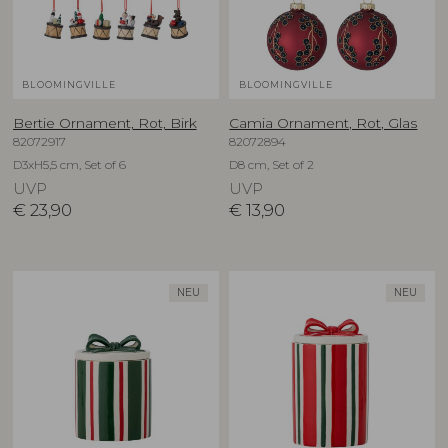
BLOOMINGVILLE
BLOOMINGVILLE
Bertie Ornament, Rot, Birk
Camia Ornament, Rot, Glas
82072917
82072894
D3xH5,5 cm, Set of 6
D8 cm, Set of 2
UVP
UVP
€
23,90
€
13,90
NEU
NEU