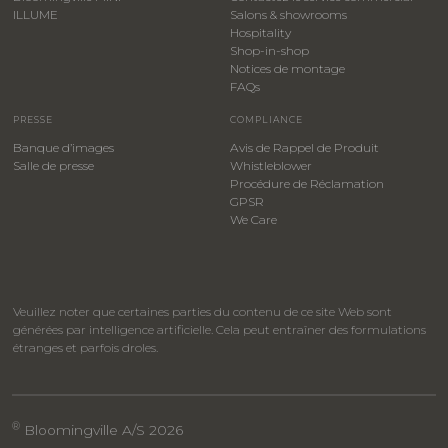
ILLUME
Salons & showrooms
Hospitality
​Shop-in-shop
Notices de montage
FAQs
PRESSE
COMPLIANCE
Banque d’images
Avis de Rappel de Produit
Salle de presse
Whistleblower
​Procédure de Réclamation
GPSR
We Care
Veuillez noter que certaines parties du contenu de ce site Web sont
générées par intelligence artificielle. Cela peut entraîner des formulations
étranges et parfois droles.
®
Bloomingville A/S 2026