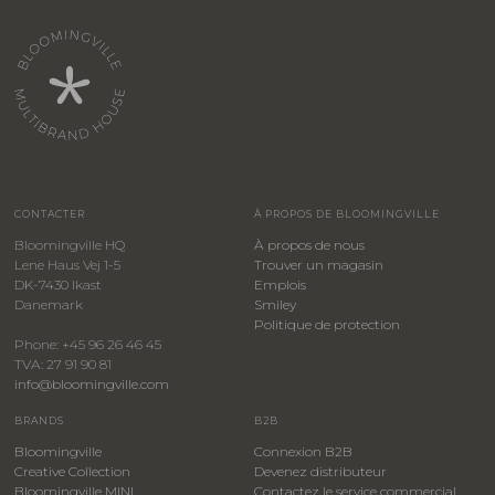
CONTACTER
À PROPOS DE BLOOMINGVILLE
Bloomingville HQ
À propos de nous
Lene Haus Vej 1-5
Trouver un magasin
DK-7430 Ikast
Emplois
Danemark
Smiley
​Politique de protection
Phone: +45 96 26 46 45
TVA: 27 91 90 81
info@bloomingville.com
BRANDS
B2B
Bloomingville
Connexion B2B
Creative Collection
Devenez distributeur
Bloomingville MINI
Contactez le service commercial