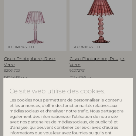
BLOOMINGVILLE
BLOOMINGVILLE
Cisco Photophore, Rose,
Cisco Photophore, Rouge,
Verre
Verre
82061723
82072751
D10,5xH18 cm
D12xH19,5 cm
Prix de vente indicatif
Prix de vente indicatif
Ce site web utilise des cookies.
€
28,90
€
31,90
Les cookies nous permettent de personnaliser le contenu
et les annonces, d'offrir des fonctionnalités relatives aux
médias sociaux et d'analyser notre trafic. Nous partageons
également des informations sur l'utilisation de notre site
avec nos partenaires de médias sociaux, de publicité et
d'analyse, qui peuvent combiner celles-ci avec d'autres
informations que vous leur avez fournies ou qu'ils ont