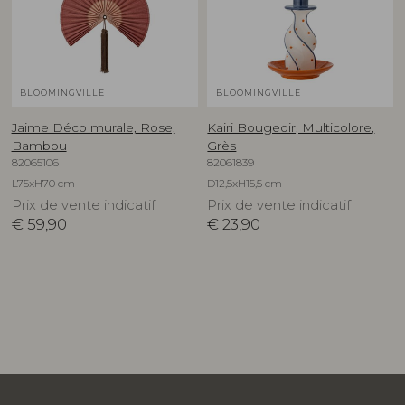
BLOOMINGVILLE
BLOOMINGVILLE
Jaime Déco murale, Rose,
Kairi Bougeoir, Multicolore,
Bambou
Grès
82065106
82061839
L75xH70 cm
D12,5xH15,5 cm
Prix de vente indicatif
Prix de vente indicatif
€
59,90
€
23,90