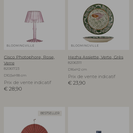
BLOOMINGVILLE
BLOOMINGVILLE
Cisco Photophore, Rose,
Hezha Assiette, Verte, Grès
82063111
Verre
82061723
D16xH2 cm
D10,5xH18 cm
Prix de vente indicatif
Prix de vente indicatif
€
23,90
€
28,90
BESTSELLER