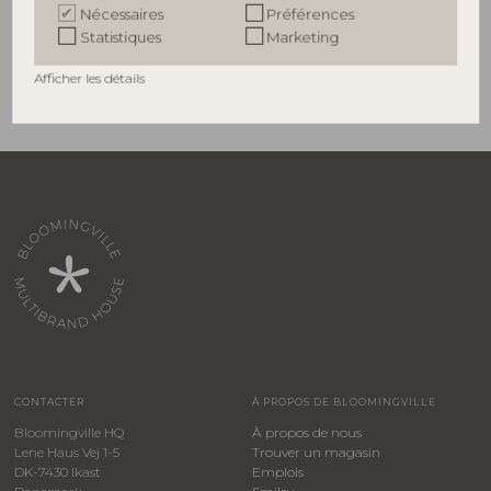
Octobre 2021
Nécessaires
Préférences
Statistiques
Marketing
Lire le rappel
Afficher les détails
CONTACTER
À PROPOS DE BLOOMINGVILLE
Bloomingville HQ
À propos de nous
Lene Haus Vej 1-5
Trouver un magasin
DK-7430 Ikast
Emplois