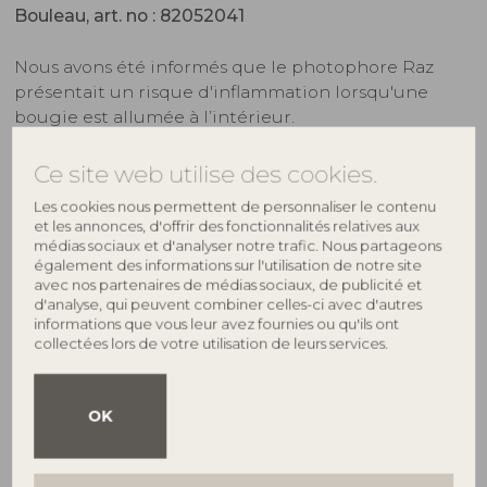
Bouleau, art. no : 82052041
Nous avons été informés que le photophore Raz
présentait un risque d'inflammation lorsqu'une
bougie est allumée à l’intérieur.
Décembre 2022
Ce site web utilise des cookies.
Les cookies nous permettent de personnaliser le contenu
Lire le rappel
et les annonces, d'offrir des fonctionnalités relatives aux
médias sociaux et d'analyser notre trafic. Nous partageons
également des informations sur l'utilisation de notre site
avec nos partenaires de médias sociaux, de publicité et
d'analyse, qui peuvent combiner celles-ci avec d'autres
Rappel de produit : Applique murale, Naturel,
informations que vous leur avez fournies ou qu'ils ont
Contreplaqué, art. no : 68603061 + 68603062.
collectées lors de votre utilisation de leurs services.
Nous avons été informés que l’applique murale
présentait un risque de fonte, susceptible de
OK
provoquer des scénarios catastrophes.