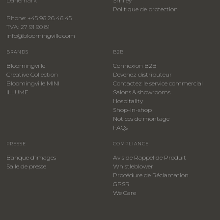
Danemark
Smiley
​Politique de protection
Phone: +45 96 26 46 45
TVA: 27 91 90 81
info@bloomingville.com
BRANDS
B2B
Bloomingville
Connexion B2B
Creative Collection
Devenez distributeur
Bloomingville MINI
Contactez le service commercial
ILLUME
Salons & showrooms
Hospitality
​Shop-in-shop
Notices de montage
FAQs
PRESSE
COMPLIANCE
Banque d’images
Avis de Rappel de Produit
Salle de presse
Whistleblower
​Procédure de Réclamation
GPSR
We Care