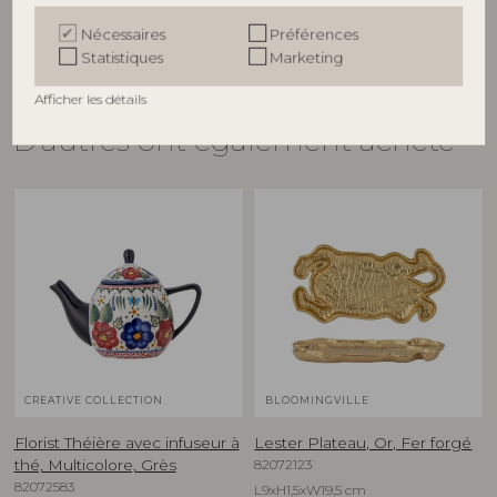
€
17,90
€
19,90
Nécessaires
Préférences
Statistiques
Marketing
Afficher les détails
D'autres ont également acheté
CREATIVE COLLECTION
BLOOMINGVILLE
Florist Théière avec infuseur à
Lester Plateau, Or, Fer forgé
82072123
thé, Multicolore, Grès
82072583
L9xH1,5xW19,5 cm