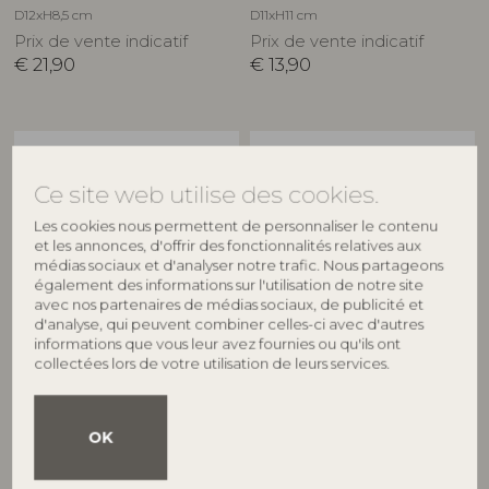
D12xH8,5 cm
D11xH11 cm
Prix de vente indicatif
Prix de vente indicatif
€
21,90
€
13,90
Ce site web utilise des cookies.
Les cookies nous permettent de personnaliser le contenu
et les annonces, d'offrir des fonctionnalités relatives aux
médias sociaux et d'analyser notre trafic. Nous partageons
également des informations sur l'utilisation de notre site
avec nos partenaires de médias sociaux, de publicité et
d'analyse, qui peuvent combiner celles-ci avec d'autres
BLOOMINGVILLE
BLOOMINGVILLE
informations que vous leur avez fournies ou qu'ils ont
collectées lors de votre utilisation de leurs services.
Felecia Photophore, Or, Verre
Imran Photophore, Gris, Verre
recyclé
recyclé
82066378
82072646
OK
D10xH10 cm
D10xH9 cm
Prix de vente indicatif
Prix de vente indicatif