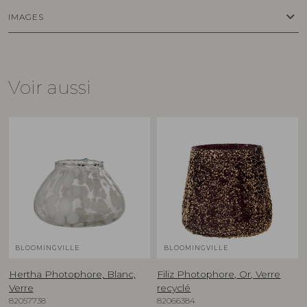
keyboard_arrow_down
IMAGES
Voir aussi
BLOOMINGVILLE
BLOOMINGVILLE
Hertha Photophore, Blanc,
Filiz Photophore, Or, Verre
Verre
recyclé
82057738
82066384