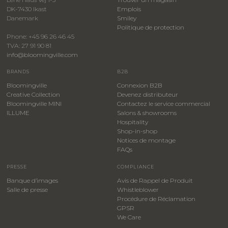
DK-7430 Ikast
Emplois
Danemark
Smiley
​Politique de protection
Phone: +45 96 26 46 45
TVA: 27 91 90 81
info@bloomingville.com
BRANDS
B2B
Bloomingville
Connexion B2B
Creative Collection
Devenez distributeur
Bloomingville MINI
Contactez le service commercial
ILLUME
Salons & showrooms
Hospitality
​Shop-in-shop
Notices de montage
FAQs
PRESSE
COMPLIANCE
Banque d’images
Avis de Rappel de Produit
Salle de presse
Whistleblower
​Procédure de Réclamation
GPSR
We Care