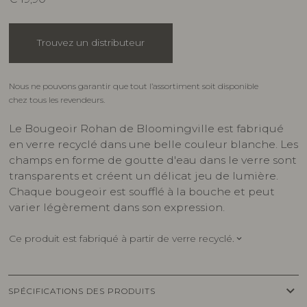
Trouvez un distributeur
Nous ne pouvons garantir que tout l’assortiment soit disponible
chez tous les revendeurs.
Le Bougeoir Rohan de Bloomingville est fabriqué
en verre recyclé dans une belle couleur blanche. Les
champs en forme de goutte d'eau dans le verre sont
transparents et créent un délicat jeu de lumière.
Chaque bougeoir est soufflé à la bouche et peut
varier légèrement dans son expression.
Ce produit est fabriqué à partir de verre recyclé.
keyboard_arrow_down
keyboard_arrow_down
SPÉCIFICATIONS DES PRODUITS