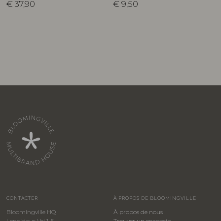
€
37,90
€
9,50
CONTACTER
À PROPOS DE BLOOMINGVILLE
Bloomingville HQ
À propos de nous
Lene Haus Vej 1-5
Trouver un magasin