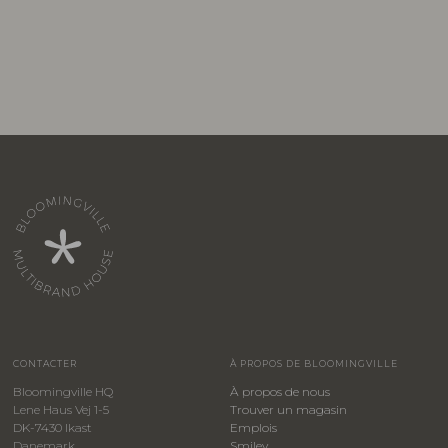
CONTACTER
À PROPOS DE BLOOMINGVILLE
Bloomingville HQ
À propos de nous
Lene Haus Vej 1-5
Trouver un magasin
DK-7430 Ikast
Emplois
Danemark
Smiley