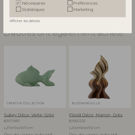
Nécessaires
Préférences
Statistiques
Marketing
Afficher les détails
D'autres ont également acheté
CREATIVE COLLECTION
BLOOMINGVILLE
Sukey Déco, Verte, Grès
Flood Déco, Marron, Grès
82072651
82062232
L27xH14xW11 cm
L20xH40xW12 cm
Prix de vente indicatif
Prix de vente indicatif