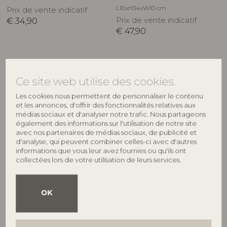
L10xH34xW10 cm
Prix de vente indicatif
€
34,90
Prix de vente indicatif
€
47,90
NOUVEAUTÉ
Ce site web utilise des cookies.
Les cookies nous permettent de personnaliser le contenu
et les annonces, d'offrir des fonctionnalités relatives aux
médias sociaux et d'analyser notre trafic. Nous partageons
également des informations sur l'utilisation de notre site
avec nos partenaires de médias sociaux, de publicité et
d'analyse, qui peuvent combiner celles-ci avec d'autres
informations que vous leur avez fournies ou qu'ils ont
collectées lors de votre utilisation de leurs services.
BLOOMINGVILLE
BLOOMINGVILLE
Cokolia Déco, Nature, Grès
Caine Déco, Nature, Grès
82063465
82072232
OK
L23xH26,5xW9 cm
L17,5xH32xW6,5 cm
Prix de vente indicatif
Prix de vente indicatif
€
39,90
€
44,90