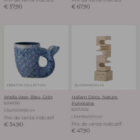
€
37,90
€
67,90
CREATIVE COLLECTION
BLOOMINGVILLE
Ariella Vase, Bleu, Grès
Hallam Déco, Nature,
82061392
Polyrésine
82072632
L15xH12xW9,5 cm
L10xH34xW10 cm
Prix de vente indicatif
€
34,90
Prix de vente indicatif
€
47,90