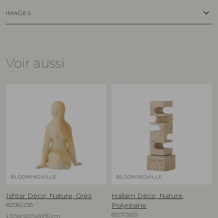
keyboard_arrow_down
IMAGES
Voir aussi
BLOOMINGVILLE
BLOOMINGVILLE
Ishtar Déco, Nature, Grès
Hallam Déco, Nature,
82062236
Polyrésine
82072632
L11,5xH20,5xW15 cm