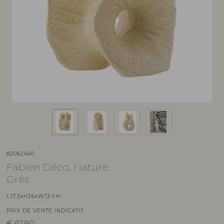
82062460
Fabien Déco, Nature,
Grès
L17,5xH26xW13 cm
PRIX DE VENTE INDICATIF
€
67,90