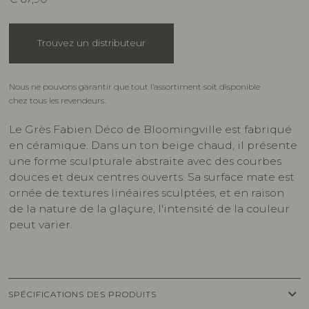
Trouvez un distributeur
Nous ne pouvons garantir que tout l’assortiment soit disponible
chez tous les revendeurs.
Le Grès Fabien Déco de Bloomingville est fabriqué
en céramique. Dans un ton beige chaud, il présente
une forme sculpturale abstraite avec des courbes
douces et deux centres ouverts. Sa surface mate est
ornée de textures linéaires sculptées, et en raison
de la nature de la glaçure, l'intensité de la couleur
peut varier.
keyboard_arrow_down
SPÉCIFICATIONS DES PRODUITS