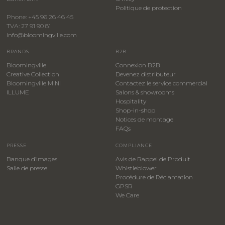
​Politique de protection
Phone: +45 96 26 46 45
TVA: 27 91 90 81
info@bloomingville.com
BRANDS
B2B
Bloomingville
Connexion B2B
Creative Collection
Devenez distributeur
Bloomingville MINI
Contactez le service commercial
ILLUME
Salons & showrooms
Hospitality
​Shop-in-shop
Notices de montage
FAQs
PRESSE
COMPLIANCE
Banque d’images
Avis de Rappel de Produit
Salle de presse
Whistleblower
​Procédure de Réclamation
GPSR
We Care