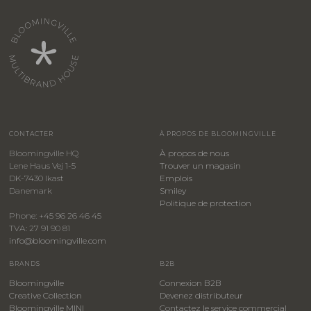
CONTACTER
À PROPOS DE BLOOMINGVILLE
Bloomingville HQ
À propos de nous
Lene Haus Vej 1-5
Trouver un magasin
DK-7430 Ikast
Emplois
Danemark
Smiley
​Politique de protection
Phone: +45 96 26 46 45
TVA: 27 91 90 81
info@bloomingville.com
BRANDS
B2B
Bloomingville
Connexion B2B
Creative Collection
Devenez distributeur
Bloomingville MINI
Contactez le service commercial