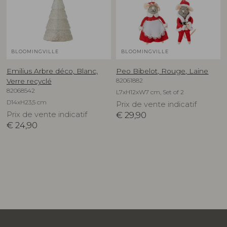
BLOOMINGVILLE
BLOOMINGVILLE
Emilius Arbre déco, Blanc,
Peo Bibelot, Rouge, Laine
82061882
Verre recyclé
82068542
L7xH12xW7 cm, Set of 2
D14xH23,5 cm
Prix de vente indicatif
Prix de vente indicatif
€
29,90
€
24,90