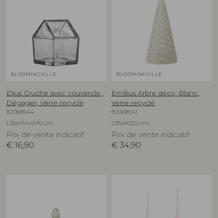
BLOOMINGVILLE
BLOOMINGVILLE
Elius Cruche avec couvercle ,
Emilius Arbre déco, Blanc,
Dégager, Verre recyclé
Verre recyclé
82068544
82068541
L10xH14xW10 cm
D15xH32,5 cm
Prix de vente indicatif
Prix de vente indicatif
€
16,90
€
34,90