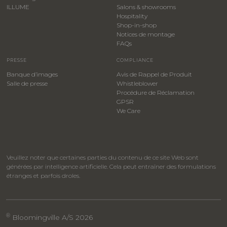
ILLUME
Salons & showrooms
Hospitality
​Shop-in-shop
Notices de montage
FAQs
PRESSE
COMPLIANCE
Banque d’images
Avis de Rappel de Produit
Salle de presse
Whistleblower
​Procédure de Réclamation
GPSR
We Care
Veuillez noter que certaines parties du contenu de ce site Web sont
générées par intelligence artificielle. Cela peut entraîner des formulations
étranges et parfois droles.
®
Bloomingville A/S 2026