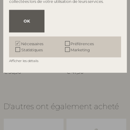
collectées lors de votre utilisation de leurs services.
OK
BLOOMINGVILLE
BLOOMINGVILLE
Marnia Cruche avec
Marnia Cruche avec
Nécessaires
Préférences
couvercle , Verte, Grès
couvercle , Rouge, Grès
Statistiques
Marketing
82073071
82073070
D12,5xH16 cm
D12,5xH19,5 cm
Afficher les détails
Prix de vente indicatif
Prix de vente indicatif
€
36,90
€
47,90
D'autres ont également acheté