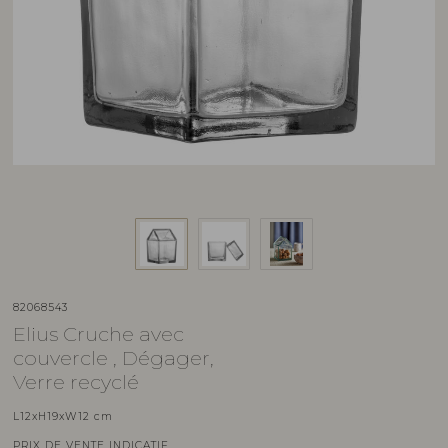
82068543
Elius Cruche avec
couvercle , Dégager,
Verre recyclé
L12xH19xW12 cm
PRIX DE VENTE INDICATIF