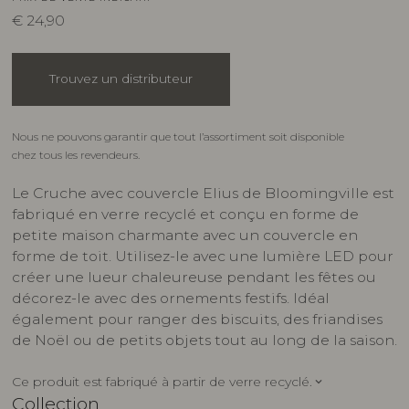
€
24,90
Trouvez un distributeur
Nous ne pouvons garantir que tout l’assortiment soit disponible
chez tous les revendeurs.
Le Cruche avec couvercle Elius de Bloomingville est
fabriqué en verre recyclé et conçu en forme de
petite maison charmante avec un couvercle en
forme de toit. Utilisez-le avec une lumière LED pour
créer une lueur chaleureuse pendant les fêtes ou
décorez-le avec des ornements festifs. Idéal
également pour ranger des biscuits, des friandises
de Noël ou de petits objets tout au long de la saison.
Ce produit est fabriqué à partir de verre recyclé.
keyboard_arrow_down
Collection