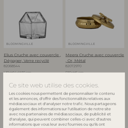
BLOOMINGVILLE
BLOOMINGVILLE
Elius Cruche avec couvercle ,
Meera Cruche avec couvercle
Dégager, Verre recyclé
, Or, Métal
82068544
82072970
L10xH14xW10 cm
D10xH6 cm
Prix de vente indicatif
Prix de vente indicatif
Ce site web utilise des cookies.
€
16,90
€
21,90
Les cookies nous permettent de personnaliser le contenu
et les annonces, d'offrir des fonctionnalités relatives aux
médias sociaux et d'analyser notre trafic. Nous partageons
également des informations sur l'utilisation de notre site
NOUVEAUTÉ
NOUVEAUTÉ
avec nos partenaires de médias sociaux, de publicité et
d'analyse, qui peuvent combiner celles-ci avec d'autres
informations que vous leur avez fournies ou qu'ils ont