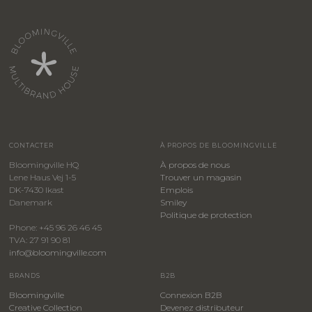
CONTACTER
À PROPOS DE BLOOMINGVILLE
Bloomingville HQ
À propos de nous
Lene Haus Vej 1-5
Trouver un magasin
DK-7430 Ikast
Emplois
Danemark
Smiley
​Politique de protection
Phone: +45 96 26 46 45
TVA: 27 91 90 81
info@bloomingville.com
BRANDS
B2B
Bloomingville
Connexion B2B
Creative Collection
Devenez distributeur