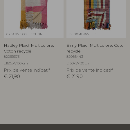
CREATIVE COLLECTION
BLOOMINGVILLE
Hadley Plaid, Multicolore,
Elmy Plaid, Multicolore, Coton
Coton recyclé
recyclé
82069373
82066443
L160xW130 cm
L160xW130 cm
Prix de vente indicatif
Prix de vente indicatif
€
21,90
€
21,90