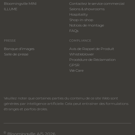
Bloomingville MINI
Contactez le service commercial
ILLUME
Salons & showrooms
Hospitality
​Shop-in-shop
Notices de montage
FAQs
PRESSE
COMPLIANCE
Banque d’images
Avis de Rappel de Produit
Salle de presse
Whistleblower
​Procédure de Réclamation
GPSR
We Care
Veuillez noter que certaines parties du contenu de ce site Web sont
générées par intelligence artificielle. Cela peut entraîner des formulations
étranges et parfois droles.
®
Bloomingville A/S 2026