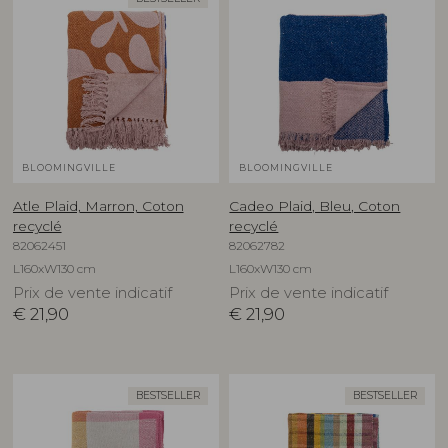
BLOOMINGVILLE
BLOOMINGVILLE
Atle Plaid, Marron, Coton
Cadeo Plaid, Bleu, Coton
recyclé
recyclé
82062451
82062782
L160xW130 cm
L160xW130 cm
Prix de vente indicatif
Prix de vente indicatif
€
21,90
€
21,90
BESTSELLER
BESTSELLER