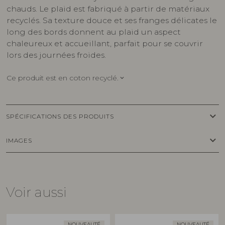
chauds. Le plaid est fabriqué à partir de matériaux
recyclés. Sa texture douce et ses franges délicates le
long des bords donnent au plaid un aspect
chaleureux et accueillant, parfait pour se couvrir
lors des journées froides.
Ce produit est en coton recyclé.
keyboard_arrow_down
keyboard_arrow_down
SPÉCIFICATIONS DES PRODUITS
keyboard_arrow_down
IMAGES
Voir aussi
NOUVEAUTÉ
NOUVEAUTÉ