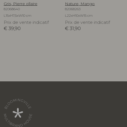
Gris, Pierre ollaire
Nature, Mango
82068640
82068263
L15xH7,5xW10 cm
L22xH10xW15 cm
Prix de vente indicatif
Prix de vente indicatif
€
39,90
€
31,90