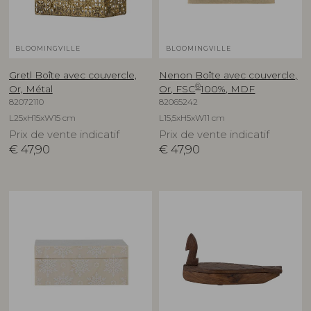
BLOOMINGVILLE
BLOOMINGVILLE
Gretl Boîte avec couvercle,
Nenon Boîte avec couvercle,
®
Or, Métal
Or, FSC
100%, MDF
82072110
82065242
L25xH15xW15 cm
L15,5xH5xW11 cm
Prix de vente indicatif
Prix de vente indicatif
€
47,90
€
47,90