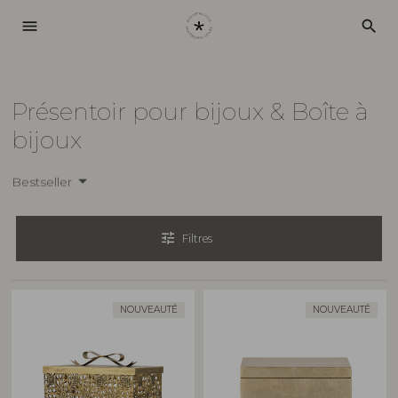
menu
search
Présentoir pour bijoux & Boîte à
bijoux
Bestseller
tune
Filtres
NOUVEAUTÉ
NOUVEAUTÉ