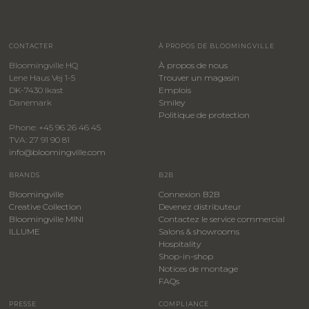
CONTACTER
À PROPOS DE BLOOMINGVILLE
Bloomingville HQ
À propos de nous
Lene Haus Vej 1-5
Trouver un magasin
DK-7430 Ikast
Emplois
Danemark
Smiley
​Politique de protection
Phone: +45 96 26 46 45
TVA: 27 91 90 81
info@bloomingville.com
BRANDS
B2B
Bloomingville
Connexion B2B
Creative Collection
Devenez distributeur
Bloomingville MINI
Contactez le service commercial
ILLUME
Salons & showrooms
Hospitality
​Shop-in-shop
Notices de montage
FAQs
PRESSE
COMPLIANCE