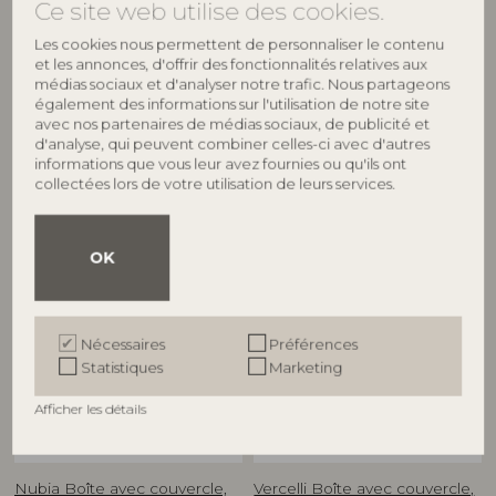
Ce site web utilise des cookies.
Kabela Boîte avec couvercle,
Lally Boîte avec couvercle,
Les cookies nous permettent de personnaliser le contenu
Gris, Résine
Nature, Rotin
et les annonces, d'offrir des fonctionnalités relatives aux
82068270
82047910
médias sociaux et d'analyser notre trafic. Nous partageons
L22,5xH7,5xW15 cm
L32xH9xW17/L39xH15,5xW24 cm,
également des informations sur l'utilisation de notre site
Set of 2
Prix de vente indicatif
avec nos partenaires de médias sociaux, de publicité et
Prix de vente indicatif
d'analyse, qui peuvent combiner celles-ci avec d'autres
€
49,90
informations que vous leur avez fournies ou qu'ils ont
€
145,00
collectées lors de votre utilisation de leurs services.
OK
Nécessaires
Préférences
Statistiques
Marketing
Afficher les détails
BLOOMINGVILLE
BLOOMINGVILLE
Nubia Boîte avec couvercle,
Vercelli Boîte avec couvercle,