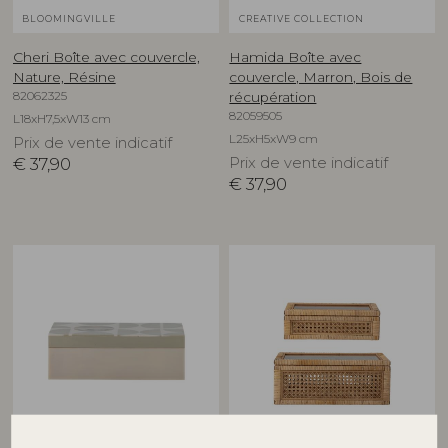
BLOOMINGVILLE
CREATIVE COLLECTION
Cheri Boîte avec couvercle,
Hamida Boîte avec
Nature, Résine
couvercle, Marron, Bois de
82062325
récupération
82059505
L18xH7,5xW13 cm
L25xH5xW9 cm
Prix de vente indicatif
€
37,90
Prix de vente indicatif
€
37,90
BLOOMINGVILLE
BLOOMINGVILLE