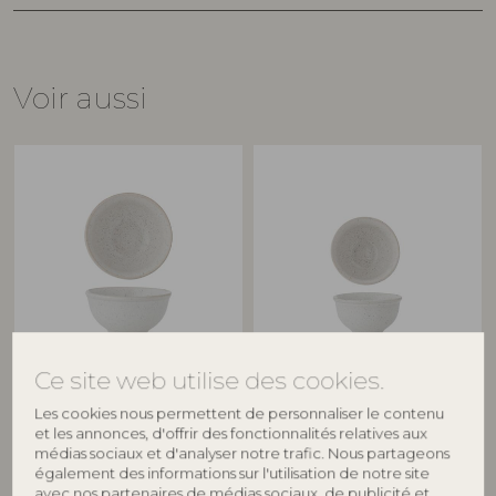
Voir aussi
BLOOMINGVILLE
BLOOMINGVILLE
Ce site web utilise des cookies.
Addison Bol, Blanc, Grès
Addison Bol, Blanc, Grès
Les cookies nous permettent de personnaliser le contenu
82072006
82072007
et les annonces, d'offrir des fonctionnalités relatives aux
D10xH5 cm
D8xH4,5 cm
médias sociaux et d'analyser notre trafic. Nous partageons
Prix de vente indicatif
Prix de vente indicatif
également des informations sur l'utilisation de notre site
avec nos partenaires de médias sociaux, de publicité et