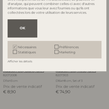
€
10,90
€
9,50
d'analyse, qui peuvent combiner celles-ci avec d'autres
informations que vous leur avez fournies ou qu'ils ont
collectées lors de votre utilisation de leurs services.
NOUVEAUTÉ
OK
Nécessaires
Préférences
Statistiques
Marketing
Afficher les détails
BLOOMINGVILLE
BLOOMINGVILLE
Addison Bol, Blanc, Grès
Addison Bol, Rose, Grès
82072008
82073103
D11xH3 cm
D16xH8 cm, Set of 3
Prix de vente indicatif
Prix de vente indicatif
€
8,90
€
74,90