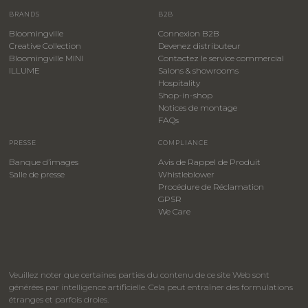
BRANDS
B2B
Bloomingville
Connexion B2B
Creative Collection
Devenez distributeur
Bloomingville MINI
Contactez le service commercial
ILLUME
Salons & showrooms
Hospitality
​Shop-in-shop
Notices de montage
FAQs
PRESSE
COMPLIANCE
Banque d’images
Avis de Rappel de Produit
Salle de presse
Whistleblower
​Procédure de Réclamation
GPSR
We Care
Veuillez noter que certaines parties du contenu de ce site Web sont
générées par intelligence artificielle. Cela peut entraîner des formulations
étranges et parfois droles.