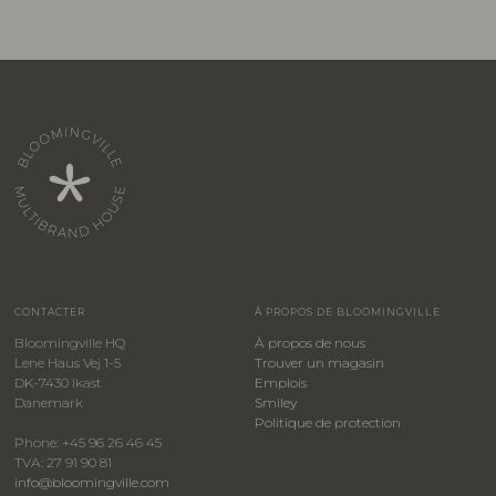
CONTACTER
À PROPOS DE BLOOMINGVILLE
Bloomingville HQ
À propos de nous
Lene Haus Vej 1-5
Trouver un magasin
DK-7430 Ikast
Emplois
Danemark
Smiley
​Politique de protection
Phone: +45 96 26 46 45
TVA: 27 91 90 81
info@bloomingville.com