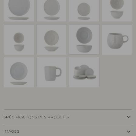
keyboard_arrow_down
SPÉCIFICATIONS DES PRODUITS
keyboard_arrow_down
IMAGES