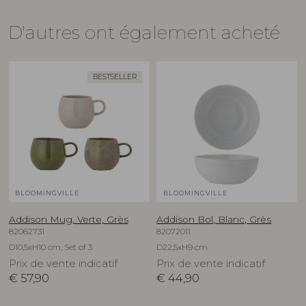
D'autres ont également acheté
BESTSELLER
BLOOMINGVILLE
BLOOMINGVILLE
Addison Mug, Verte, Grès
Addison Bol, Blanc, Grès
82062731
82072011
D10,5xH10 cm, Set of 3
D22,5xH9 cm
Prix de vente indicatif
Prix de vente indicatif
€
57,90
€
44,90