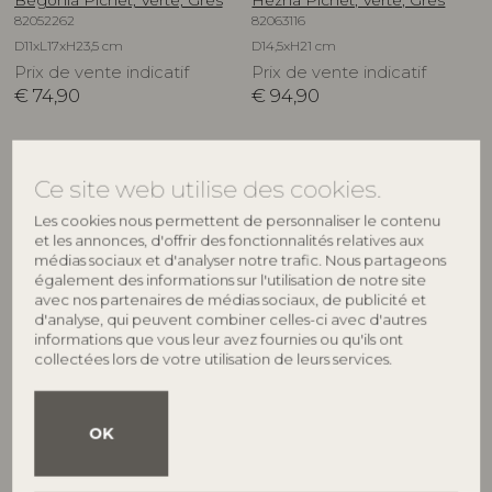
Begonia Pichet, Verte, Grès
Hezha Pichet, Verte, Grès
82052262
82063116
D11xL17xH23,5 cm
D14,5xH21 cm
Prix de vente indicatif
Prix de vente indicatif
€
74,90
€
94,90
Ce site web utilise des cookies.
Les cookies nous permettent de personnaliser le contenu
et les annonces, d'offrir des fonctionnalités relatives aux
médias sociaux et d'analyser notre trafic. Nous partageons
également des informations sur l'utilisation de notre site
avec nos partenaires de médias sociaux, de publicité et
d'analyse, qui peuvent combiner celles-ci avec d'autres
informations que vous leur avez fournies ou qu'ils ont
collectées lors de votre utilisation de leurs services.
BLOOMINGVILLE
CREATIVE COLLECTION
Deana Pichet, Multicolore,
Begonia Pichet, Marron, Grès
OK
82058256
Grès
82072582
D11xL17xH23,5 cm
D11,5xH16,5 cm
Prix de vente indicatif