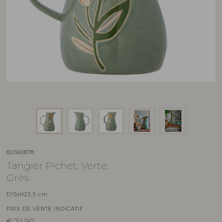
82060878
Tangier Pichet, Verte,
Grès
D15xH25,5 cm
PRIX DE VENTE INDICATIF
€
74,90