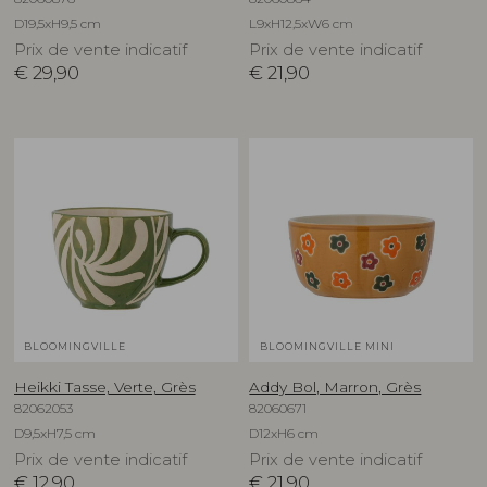
D19,5xH9,5 cm
L9xH12,5xW6 cm
Prix de vente indicatif
Prix de vente indicatif
€
29,90
€
21,90
BLOOMINGVILLE
BLOOMINGVILLE MINI
Heikki Tasse, Verte, Grès
Addy Bol, Marron, Grès
82062053
82060671
D9,5xH7,5 cm
D12xH6 cm
Prix de vente indicatif
Prix de vente indicatif
€
12,90
€
21,90