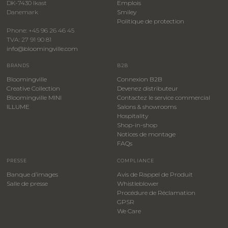
DK-7430 Ikast
Emplois
Danemark
Smiley
​Politique de protection
Phone: +45 96 26 46 45
TVA: 27 91 90 81
info@bloomingville.com
BRANDS
B2B
Bloomingville
Connexion B2B
Creative Collection
Devenez distributeur
Bloomingville MINI
Contactez le service commercial
ILLUME
Salons & showrooms
Hospitality
​Shop-in-shop
Notices de montage
FAQs
PRESSE
COMPLIANCE
Banque d’images
Avis de Rappel de Produit
Salle de presse
Whistleblower
​Procédure de Réclamation
GPSR
We Care