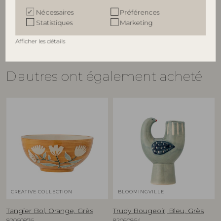
Prix de vente indicatif
€
74,90
Nécessaires
Préférences
€
51,90
Statistiques
Marketing
Afficher les détails
D'autres ont également acheté
CREATIVE COLLECTION
BLOOMINGVILLE
Tangier Bol, Orange, Grès
Trudy Bougeoir, Bleu, Grès
82060876
82060864