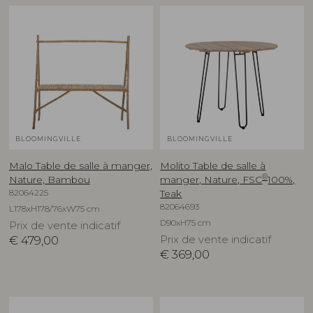
BLOOMINGVILLE
BLOOMINGVILLE
Malo Table de salle à manger,
Molito Table de salle à
®
Nature, Bambou
manger, Nature, FSC
100%,
82064225
Teak
82064693
L178xH178/76xW75 cm
D90xH75 cm
Prix de vente indicatif
€
479,00
Prix de vente indicatif
€
369,00