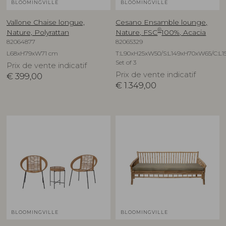
BLOOMINGVILLE
BLOOMINGVILLE
Vallone Chaise longue,
Cesano Ensamble lounge,
®
Nature, Polyrattan
Nature, FSC
100%, Acacia
82064877
82065329
L68xH79xW71 cm
T:L90xH25xW50/S:L149xH70xW65/C:L1
Set of 3
Prix de vente indicatif
Prix de vente indicatif
€
399,00
€
1.349,00
BLOOMINGVILLE
BLOOMINGVILLE