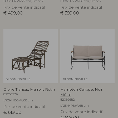
L66xH82xW72 cm, Set of 2
L100xH77xW66 cm, Set of 2
Prix de vente indicatif
Prix de vente indicatif
€
499,00
€
399,00
BLOOMINGVILLE
BLOOMINGVILLE
Dione Transat, Marron, Rotin
Hampton Canapé, Noir,
82056579
Métal
82059682
L185xH100xW68 cm
L125xH76xW68 cm
Prix de vente indicatif
€
619,00
Prix de vente indicatif
€
679,00