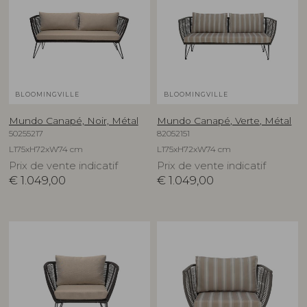
BLOOMINGVILLE
BLOOMINGVILLE
Mundo Canapé, Noir, Métal
Mundo Canapé, Verte, Métal
50255217
82052151
L175xH72xW74 cm
L175xH72xW74 cm
Prix de vente indicatif
Prix de vente indicatif
€
1.049,00
€
1.049,00