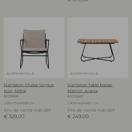
BLOOMINGVILLE
BLOOMINGVILLE
Hampton Chaise longue,
Hampton Table basse,
Noir, Métal
Marron, Acacia
82059681
82059683
L65xH76xW68 cm
L90xH45xW60 cm
Prix de vente indicatif
Prix de vente indicatif
€
329,00
€
249,00