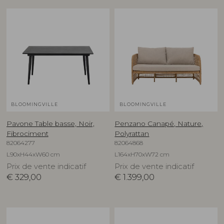
BLOOMINGVILLE
BLOOMINGVILLE
Pavone Table basse, Noir,
Penzano Canapé, Nature,
Fibrociment
Polyrattan
82064277
82064868
L90xH44xW60 cm
L164xH70xW72 cm
Prix de vente indicatif
Prix de vente indicatif
€
329,00
€
1.399,00