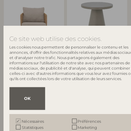
Ce site web utilise des cookies.
BLOOMINGVILLE
BLOOMINGVILLE
Les cookies nous permettent de personnaliser le contenu et les
annonces, d'offrir des fonctionnalités relatives aux médias sociau
Penzano Chaise longue,
Ray Table d'appoint, Gris,
et d'analyser notre trafic. Nous partageons également des
informations sur l'utilisation de notre site avec nos partenaires de
Nature, Polyrattan
Fibrociment
médias sociaux, de publicité et d'analyse, qui peuvent combiner
82064688
82064220
celles-ci avec d'autres informations que vous leur avez fournies 
L75xH70xW72 cm
D45xH50 cm
qu'ils ont collectées lors de votre utilisation de leurs services.
Prix de vente indicatif
Prix de vente indicatif
€
549,00
€
229,00
OK
Nécessaires
Préférences
Statistiques
Marketing