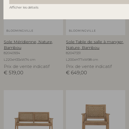
Afficher les détails
BLOOMINGVILLE
BLOOMINGVILLE
Sole Méridienne, Nature,
Sole Table de salle à manger,
Bambou
Nature, Bambou
82040934
82047331
L220xH33xW74 cm
L200xH77xW98 cm
Prix de vente indicatif
Prix de vente indicatif
€
519,00
€
649,00