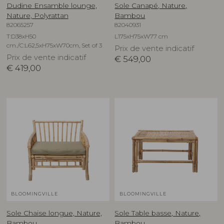
Dudine Ensamble lounge,
Sole Canapé, Nature,
Nature, Polyrattan
Bambou
82065257
82040931
T:D38xH50
L175xH75xW77 cm
cm./C:L62,5xH75xW70cm, Set of 3
Prix de vente indicatif
Prix de vente indicatif
€
549,00
€
419,00
BLOOMINGVILLE
BLOOMINGVILLE
Sole Chaise longue, Nature,
Sole Table basse, Nature,
Bambou
Bambou