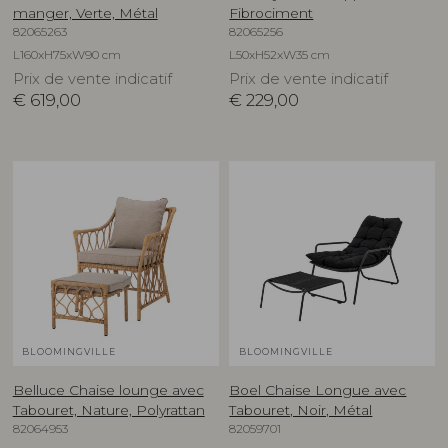
manger, Verte, Métal
Fibrociment
82065263
82065256
L160xH75xW90 cm
L50xH52xW35 cm
Prix de vente indicatif
Prix de vente indicatif
€
619,00
€
229,00
BLOOMINGVILLE
BLOOMINGVILLE
Belluce Chaise lounge avec
Boel Chaise Longue avec
Tabouret, Nature, Polyrattan
Tabouret, Noir, Métal
82064953
82059701