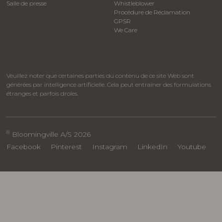
Salle de presse
Whistleblower
​Procédure de Réclamation
GPSR
We Care
Veuillez noter que certaines parties du contenu de ce site Web sont
générées par intelligence artificielle. Cela peut entraîner des formulations
étranges et parfois droles.
®
Bloomingville A/S 2026
Facebook
Pinterest
Instagram
LinkedIn
Youtube