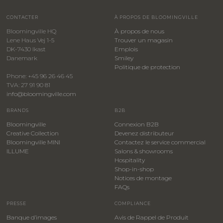
CONTACTER
À PROPOS DE BLOOMINGVILLE
Bloomingville HQ
À propos de nous
Lene Haus Vej 1-5
Trouver un magasin
DK-7430 Ikast
Emplois
Danemark
Smiley
​Politique de protection
Phone: +45 96 26 46 45
TVA: 27 91 90 81
info@bloomingville.com
BRANDS
B2B
Bloomingville
Connexion B2B
Creative Collection
Devenez distributeur
Bloomingville MINI
Contactez le service commercial
ILLUME
Salons & showrooms
Hospitality
​Shop-in-shop
Notices de montage
FAQs
PRESSE
COMPLIANCE
Banque d’images
Avis de Rappel de Produit