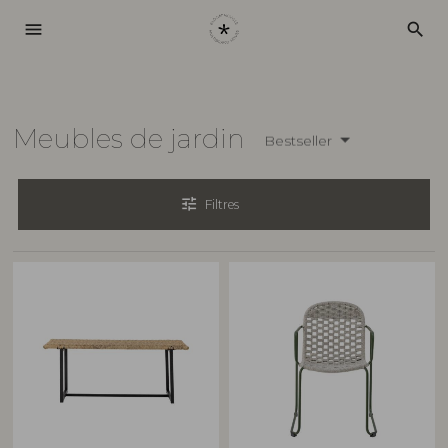
menu
search
Meubles de jardin
Bestseller
tune
Filtres