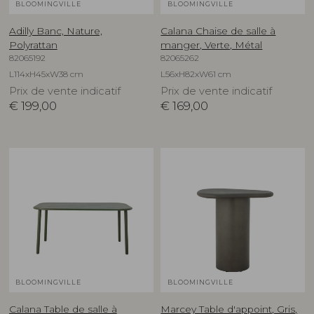
BLOOMINGVILLE
BLOOMINGVILLE
Adilly Banc, Nature,
Calana Chaise de salle à
Polyrattan
manger, Verte, Métal
82065192
82065262
L114xH45xW38 cm
L56xH82xW61 cm
Prix de vente indicatif
Prix de vente indicatif
€
199,00
€
169,00
BLOOMINGVILLE
BLOOMINGVILLE
Calana Table de salle à
Marcey Table d'appoint, Gris,