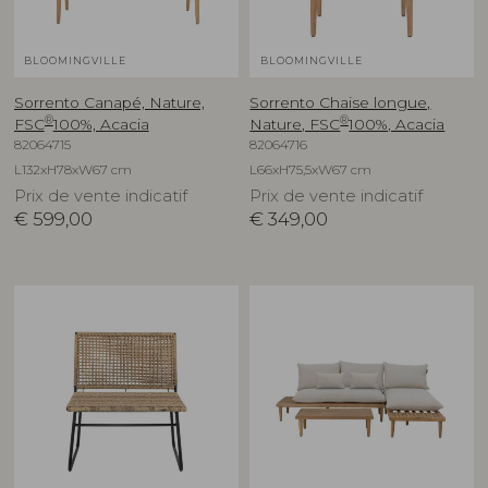
BLOOMINGVILLE
BLOOMINGVILLE
Sorrento Canapé, Nature,
Sorrento Chaise longue,
®
®
FSC
100%, Acacia
Nature, FSC
100%, Acacia
82064715
82064716
L132xH78xW67 cm
L66xH75,5xW67 cm
Prix de vente indicatif
Prix de vente indicatif
€
599,00
€
349,00