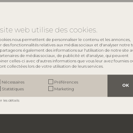
site web utilise des cookies.
ookies nous permettent de personnaliser le contenu et les annonces,
rir des fonctionnalités relatives aux médias sociaux et d'analyser notre tr
partageons également des informations sur l'utilisation de notre site 
artenaires de médias sociaux, de publicité et d'analyse, qui peuvent
ner celles-ci avec d'autres informations que vous leur avez fournies o
 ont collectées lors de votre utilisation de leurs services.
À PROPOS DE BLOOMINGVILLE
Nécessaires
Préférences
OK
À propos de nous
Statistiques
Marketing
Trouver un magasin
Emplois
er les détails
Smiley
​Politique de protection