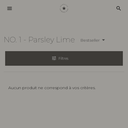
menu
search
NO. 1 - Parsley Lime
Bestseller
tune
Filtres
Aucun produit ne correspond à vos critères.