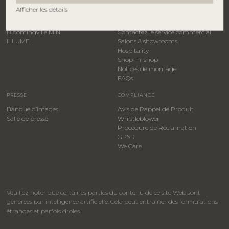
Afficher les détails
Bloomingville
Connexion B2B
Creative Collection
Devenez distributeur
Bloomingville MINI
Contactez le service commercial
ILLUME
Salons & showrooms
Hospitality
​Shop-in-shop
Notices de montage
FAQs
PRESSE
COMPLIANCE
Banque d’images
Avis de Rappel de Produit
Salle de presse
Whistleblower
​Procédure de Réclamation
GPSR
We Care
Veuillez noter que certaines parties du contenu de ce site Web sont
générées par intelligence artificielle. Cela peut entraîner des formulations
étranges et parfois droles.