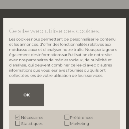
Ce site web utilise des cookies.
Les cookies nous permettent de personnaliser le contenu
et les annonces, d'offrir des fonctionnalités relatives aux
médias sociaux et d'analyser notre trafic. Nous partageons
également des informations sur l'utilisation de notre site
avec nos partenaires de médias sociaux, de publicité et
d'analyse, qui peuvent combiner celles-ci avec d'autres
informations que vous leur avez fournies ou qu'ils ont
collectées lors de votre utilisation de leurs services.
CONTACTER
À PROPOS DE BLOOMINGVILLE
Bloomingville HQ
À propos de nous
Lene Haus Vej 1-5
Trouver un magasin
DK-7430 Ikast
Emplois
OK
Danemark
Smiley
​Politique de protection
Phone: +45 96 26 46 45
TVA: 27 91 90 81
Nécessaires
Préférences
info@bloomingville.com
Statistiques
Marketing
BRANDS
B2B