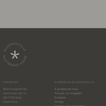
CONTACTER
À PROPOS DE BLOOMINGVILLE
Bloomingville HQ
À propos de nous
Lene Haus Vej 1-5
Trouver un magasin
DK-7430 Ikast
Emplois
Danemark
Smiley
​Politique de protection