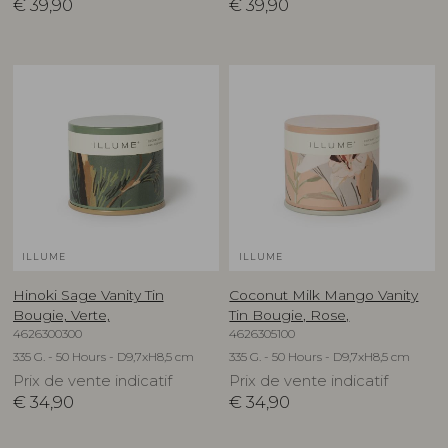
€
39,90
€
39,90
ILLUME
ILLUME
Hinoki Sage Vanity Tin
Coconut Milk Mango Vanity
Bougie, Verte,
Tin Bougie, Rose,
4626300300
4626305100
335 G. - 50 Hours - D9,7xH8,5 cm
335 G. - 50 Hours - D9,7xH8,5 cm
Prix de vente indicatif
Prix de vente indicatif
€
34,90
€
34,90