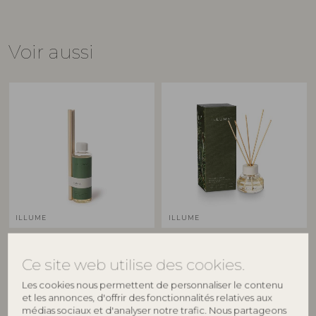
Voir aussi
ILLUME
ILLUME
Hinoki Sage Diffuseur Refill,
Balsam & Cedar Diffuseur de
Verte,
Parfum, Verte,
Ce site web utilise des cookies.
4536300310
4536307200
Les cookies nous permettent de personnaliser le contenu
180 ML. - 2x9 Reeds - D6xH23 cm
88,7 ML. - 9 Reeds - D8xH7 cm
et les annonces, d'offrir des fonctionnalités relatives aux
Prix de vente indicatif
Prix de vente indicatif
médias sociaux et d'analyser notre trafic. Nous partageons