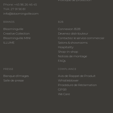
Phone: +45 96 26 46 45
TVA: 27 91 90 81
info@bloomingville.com
BRANDS
B2B
Bloomingville
Connexion B2B
Creative Collection
Devenez distributeur
Bloomingville MINI
Contactez le service commercial
ILLUME
Salons & showrooms
Hospitality
​Shop-in-shop
Notices de montage
FAQs
PRESSE
COMPLIANCE
Banque d’images
Avis de Rappel de Produit
Salle de presse
Whistleblower
​Procédure de Réclamation
GPSR
We Care