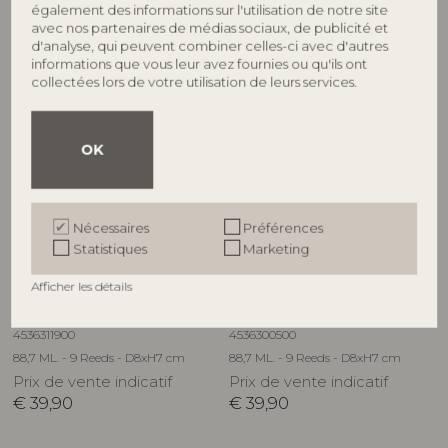
€
39,90
€
39,90
également des informations sur l'utilisation de notre site
avec nos partenaires de médias sociaux, de publicité et
d'analyse, qui peuvent combiner celles-ci avec d'autres
informations que vous leur avez fournies ou qu'ils ont
collectées lors de votre utilisation de leurs services.
OK
Nécessaires
Préférences
Statistiques
Marketing
ILLUME
ILLUME
Afficher les détails
Woodfire Diffuseur de
Driftwood Diffuseur de
Parfum, Marron,
Parfum, Blanc,
4536311900
4536300500
88,7 ML. - 9 Reeds - D8xH7 cm
88,7 ML. - 9 Reeds - D8xH7 cm
Prix de vente indicatif
Prix de vente indicatif
€
39,90
€
39,90