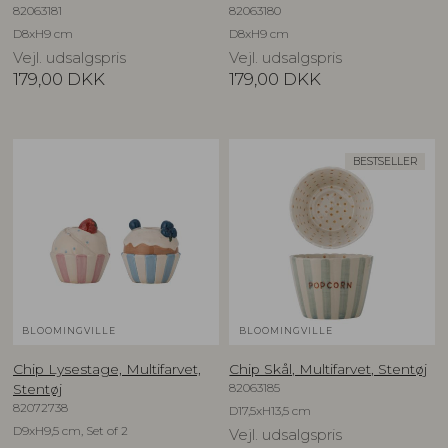
82063181
82063180
D8xH9 cm
D8xH9 cm
Vejl. udsalgspris
Vejl. udsalgspris
179,00
DKK
179,00
DKK
BESTSELLER
BLOOMINGVILLE
BLOOMINGVILLE
Chip Lysestage, Multifarvet,
Chip Skål, Multifarvet, Stentøj
82063185
Stentøj
82072738
D17,5xH13,5 cm
D9xH9,5 cm, Set of 2
Vejl. udsalgspris