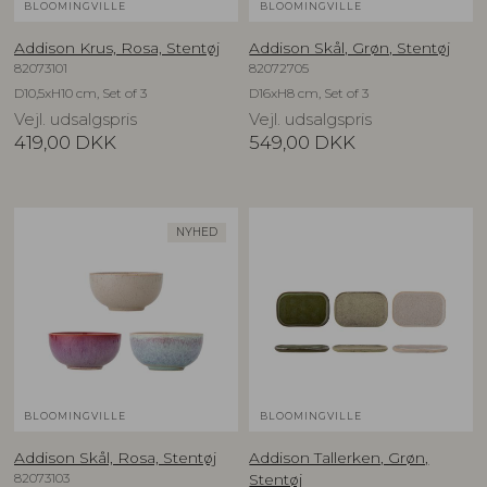
BLOOMINGVILLE
BLOOMINGVILLE
Addison Krus, Rosa, Stentøj
Addison Skål, Grøn, Stentøj
82073101
82072705
D10,5xH10 cm, Set of 3
D16xH8 cm, Set of 3
Vejl. udsalgspris
Vejl. udsalgspris
419,00
DKK
549,00
DKK
NYHED
BLOOMINGVILLE
BLOOMINGVILLE
Addison Skål, Rosa, Stentøj
Addison Tallerken, Grøn,
82073103
Stentøj