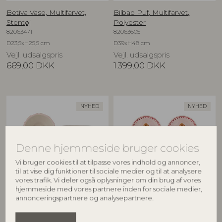
Betiva Vase, Multifarvet,
Bilbao Puf, Multifarvet,
Stentøj
Polyester
82063471
82063605
D23,5xH25,5 cm
D39xH48 cm
Vejl. udsalgspris
Vejl. udsalgspris
669,00
DKK
1.399,00
DKK
NYHED
NYHED
Denne hjemmeside bruger cookies
Vi bruger cookies til at tilpasse vores indhold og annoncer,
til at vise dig funktioner til sociale medier og til at analysere
vores trafik. Vi deler også oplysninger om din brug af vores
hjemmeside med vores partnere inden for sociale medier,
BLOOMINGVILLE
BLOOMINGVILLE
annonceringspartnere og analysepartnere.
Binna Skål, Rosa, Stentøj
Binna Tallerken, Rosa, Stentøj
82063280
82063278