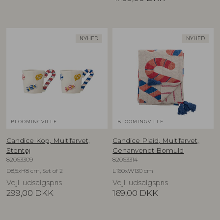
NYHED
NYHED
BLOOMINGVILLE
BLOOMINGVILLE
Candice Kop, Multifarvet,
Candice Plaid, Multifarvet,
Stentøj
Genanvendt Bomuld
82063309
82063314
D8,5xH8 cm, Set of 2
L160xW130 cm
Vejl. udsalgspris
Vejl. udsalgspris
299,00
DKK
169,00
DKK