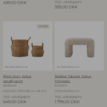
Vejl. udsalgspris
499,00
DKK
399,00
DKK
NYHED
BLOOMINGVILLE
BLOOMINGVILLE
Bjorn Kurv, Natur,
Bobbie Taburet, Natur,
Vandhyacint
Polyester
82069492
82065374
D26xH26 / D37xH36 cm, Set of 2
L70xH45xW40 cm
Vejl. udsalgspris
Vejl. udsalgspris
649,00
DKK
1.799,00
DKK