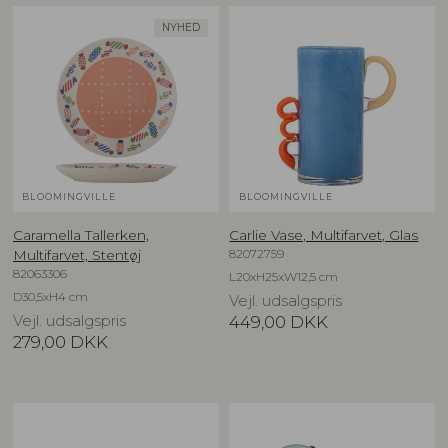
NYHED
BLOOMINGVILLE
BLOOMINGVILLE
Caramella Tallerken,
Carlie Vase, Multifarvet, Glas
82072759
Multifarvet, Stentøj
82063306
L20xH25xW12,5 cm
D30,5xH4 cm
Vejl. udsalgspris
Vejl. udsalgspris
449,00
DKK
279,00
DKK