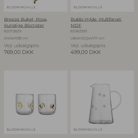
BLOOMINGVILLE
BLOOMINGVILLE
Breeze Buket, Rosa,
Bubbi Hylde, Multifarvet,
Kunstige Blomster
MDF
82072829
82063393
D40xH138 cm
L80xH22,5xW17 cm
Vejl. udsalgspris
Vejl. udsalgspris
769,00
DKK
499,00
DKK
BLOOMINGVILLE
BLOOMINGVILLE