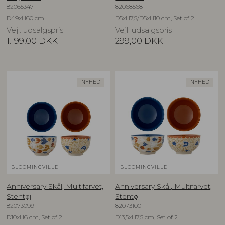
82065347
82068568
D49xH60 cm
D5xH7,5/D5xH10 cm, Set of 2
Vejl. udsalgspris
Vejl. udsalgspris
1.199,00
DKK
299,00
DKK
NYHED
NYHED
BLOOMINGVILLE
BLOOMINGVILLE
Anniversary Skål, Multifarvet,
Anniversary Skål, Multifarvet,
Stentøj
Stentøj
82073099
82073100
D10xH6 cm, Set of 2
D13,5xH7,5 cm, Set of 2