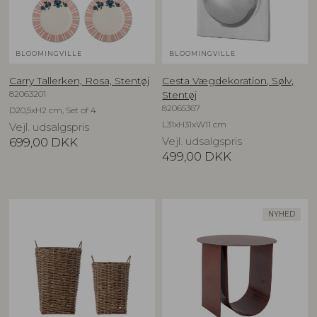
BLOOMINGVILLE
BLOOMINGVILLE
Carry Tallerken, Rosa, Stentøj
Cesta Vægdekoration, Sølv,
82063201
Stentøj
82065367
D20,5xH2 cm, Set of 4
L31xH31xW11 cm
Vejl. udsalgspris
699,00
DKK
Vejl. udsalgspris
499,00
DKK
NYHED