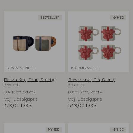
BESTSELLER
NYHED
BLOOMINGVILLE
BLOOMINGVILLE
Bolivia Kop, Brun, Stentøj
Bowie Krus, Blå, Stentøj
82063178
82063282
D9xH8 cm, Set of 2
D9,5xH8 cm, Set of 4
Vejl. udsalgspris
Vejl. udsalgspris
379,00
DKK
549,00
DKK
NYHED
NYHED