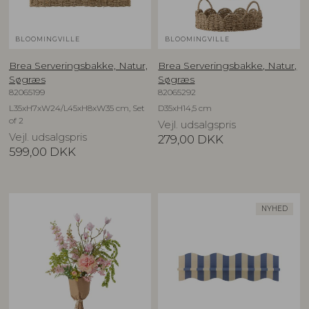
BLOOMINGVILLE
BLOOMINGVILLE
Brea Serveringsbakke, Natur,
Brea Serveringsbakke, Natur,
Søgræs
Søgræs
82065199
82065292
L35xH7xW24/L45xH8xW35 cm, Set
D35xH14,5 cm
of 2
Vejl. udsalgspris
Vejl. udsalgspris
279,00
DKK
599,00
DKK
NYHED