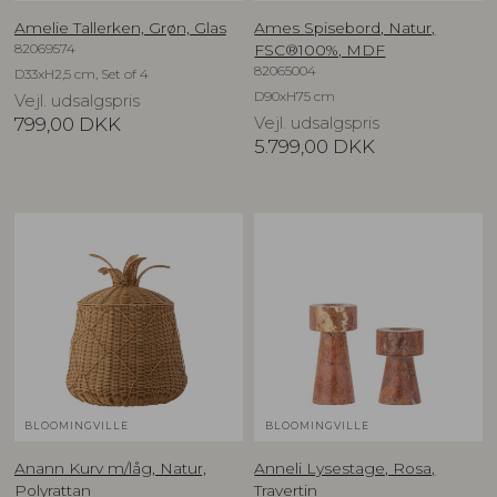
Amelie Tallerken, Grøn, Glas
Ames Spisebord, Natur,
82069574
FSC®100%, MDF
82065004
D33xH2,5 cm, Set of 4
D90xH75 cm
Vejl. udsalgspris
799,00
DKK
Vejl. udsalgspris
5.799,00
DKK
BLOOMINGVILLE
BLOOMINGVILLE
Anann Kurv m/låg, Natur,
Anneli Lysestage, Rosa,
Polyrattan
Travertin