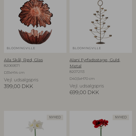
BLOOMINGVILLE
BLOOMINGVILLE
Aila Skål, Rød, Glas
Alani Fyrfadsstage, Guld,
82069571
Metal
82072113
D31xH14 cm
D40,5xH70 cm
Vejl. udsalgspris
399,00
DKK
Vejl. udsalgspris
699,00
DKK
NYHED
NYHED