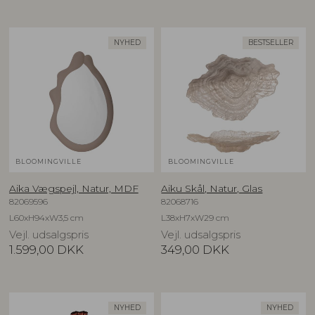
NYHED
BESTSELLER
BLOOMINGVILLE
BLOOMINGVILLE
Aika Vægspejl, Natur, MDF
Aiku Skål, Natur, Glas
82069596
82068716
L60xH94xW3,5 cm
L38xH7xW29 cm
Vejl. udsalgspris
Vejl. udsalgspris
1.599,00
DKK
349,00
DKK
NYHED
NYHED