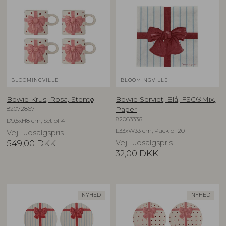
BLOOMINGVILLE
BLOOMINGVILLE
Bowie Krus, Rosa, Stentøj
Bowie Serviet, Blå, FSC®Mix,
82072867
Paper
82063336
D9,5xH8 cm, Set of 4
L33xW33 cm, Pack of 20
Vejl. udsalgspris
549,00
DKK
Vejl. udsalgspris
32,00
DKK
NYHED
NYHED