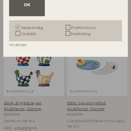
D12,5xH6,5 cm, Set of 4
D16xH1,5 cm, Set of 4
OK
Vejl. udsalgspris
Vejl. udsalgspris
599,00
DKK
549,00
DKK
Nødvendig
Præferencer
Statistik
Marketing
NYHED
NYHED
Vis detaljer
BLOOMINGVILLE
BLOOMINGVILLE
Birdy Æggebæger,
Bitte Serveringsfad,
Multifarvet, Stentøj
Multifarvet, Stentøj
82063529
82063378
L8xH8 cm, Set of 4
L23xH1,5xW12/D19xH5 cm incl deco,
Set of 2
Vejl. udsalgspris