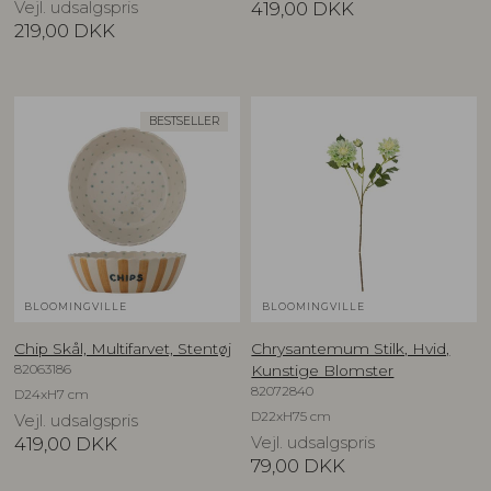
Vejl. udsalgspris
419,00
DKK
219,00
DKK
BESTSELLER
BLOOMINGVILLE
BLOOMINGVILLE
Chip Skål, Multifarvet, Stentøj
Chrysantemum Stilk, Hvid,
82063186
Kunstige Blomster
82072840
D24xH7 cm
D22xH75 cm
Vejl. udsalgspris
419,00
DKK
Vejl. udsalgspris
79,00
DKK