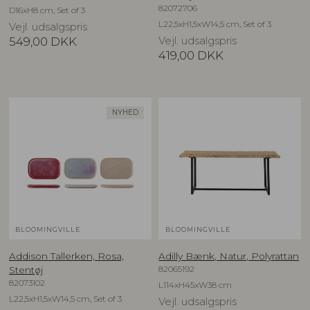
82072706
D16xH8 cm, Set of 3
L22,5xH1,5xW14,5 cm, Set of 3
Vejl. udsalgspris
549,00
DKK
Vejl. udsalgspris
419,00
DKK
NYHED
BLOOMINGVILLE
BLOOMINGVILLE
Addison Tallerken, Rosa,
Adilly Bænk, Natur, Polyrattan
82065192
Stentøj
82073102
L114xH45xW38 cm
L22,5xH1,5xW14,5 cm, Set of 3
Vejl. udsalgspris