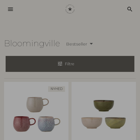
menu
search
Bloomingville
Bestseller
tune
Filtre
NYHED