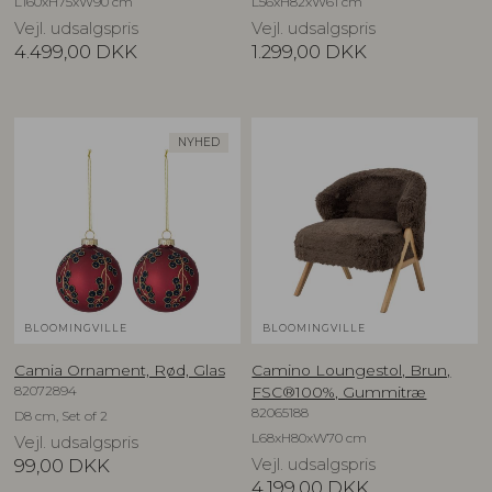
L160xH75xW90 cm
L56xH82xW61 cm
Vejl. udsalgspris
Vejl. udsalgspris
4.499,00
DKK
1.299,00
DKK
NYHED
BLOOMINGVILLE
BLOOMINGVILLE
Camia Ornament, Rød, Glas
Camino Loungestol, Brun,
82072894
FSC®100%, Gummitræ
82065188
D8 cm, Set of 2
L68xH80xW70 cm
Vejl. udsalgspris
99,00
DKK
Vejl. udsalgspris
4.199,00
DKK