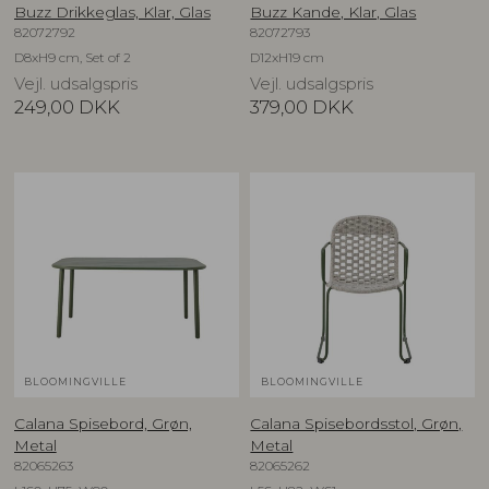
Buzz Drikkeglas, Klar, Glas
Buzz Kande, Klar, Glas
82072792
82072793
D8xH9 cm, Set of 2
D12xH19 cm
Vejl. udsalgspris
Vejl. udsalgspris
249,00
DKK
379,00
DKK
BLOOMINGVILLE
BLOOMINGVILLE
Calana Spisebord, Grøn,
Calana Spisebordsstol, Grøn,
Metal
Metal
82065263
82065262