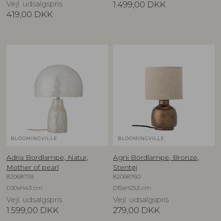
Vejl. udsalgspris
1.499,00
DKK
419,00
DKK
BLOOMINGVILLE
BLOOMINGVILLE
Adria Bordlampe, Natur,
Agni Bordlampe, Bronze,
Mother of pearl
Stentøj
82068759
82068760
D30xH43 cm
D15xH25,5 cm
Vejl. udsalgspris
Vejl. udsalgspris
1.599,00
DKK
279,00
DKK