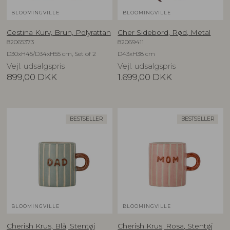
BLOOMINGVILLE
BLOOMINGVILLE
Cestina Kurv, Brun, Polyrattan
Cher Sidebord, Rød, Metal
82065373
82069411
D30xH45/D34xH55 cm, Set of 2
D43xH38 cm
Vejl. udsalgspris
Vejl. udsalgspris
899,00
DKK
1.699,00
DKK
BESTSELLER
BESTSELLER
BLOOMINGVILLE
BLOOMINGVILLE
Cherish Krus, Blå, Stentøj
Cherish Krus, Rosa, Stentøj