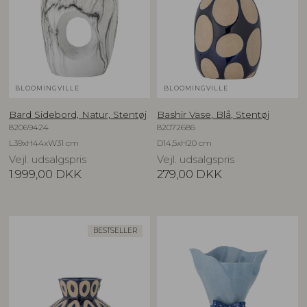
BLOOMINGVILLE
BLOOMINGVILLE
Bard Sidebord, Natur, Stentøj
Bashir Vase, Blå, Stentøj
82069424
82072686
L39xH44xW31 cm
D14,5xH20 cm
Vejl. udsalgspris
Vejl. udsalgspris
1.999,00
DKK
279,00
DKK
BESTSELLER