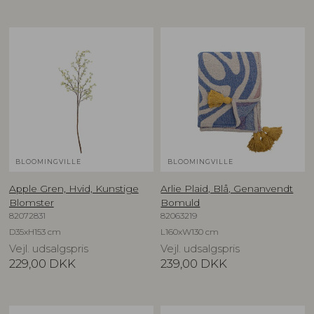
BLOOMINGVILLE
BLOOMINGVILLE
Apple Gren, Hvid, Kunstige
Arlie Plaid, Blå, Genanvendt
Blomster
Bomuld
82072831
82063219
D35xH153 cm
L160xW130 cm
Vejl. udsalgspris
Vejl. udsalgspris
229,00
DKK
239,00
DKK