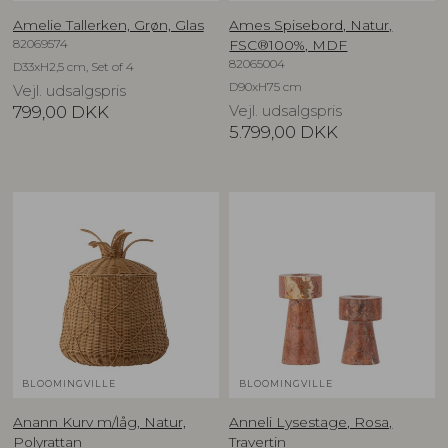
Amelie Tallerken, Grøn, Glas
Ames Spisebord, Natur,
82069574
FSC®100%, MDF
82065004
D33xH2,5 cm, Set of 4
D90xH75 cm
Vejl. udsalgspris
799,00
DKK
Vejl. udsalgspris
5.799,00
DKK
BLOOMINGVILLE
BLOOMINGVILLE
Anann Kurv m/låg, Natur,
Anneli Lysestage, Rosa,
Polyrattan
Travertin