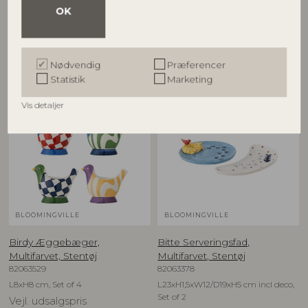
D12,5xH6,5 cm, Set of 4
D16xH1,5 cm, Set of 4
OK
Vejl. udsalgspris
Vejl. udsalgspris
599,00
DKK
549,00
DKK
Nødvendig
Præferencer
Statistik
Marketing
NYHED
NYHED
Vis detaljer
BLOOMINGVILLE
BLOOMINGVILLE
Birdy Æggebæger,
Bitte Serveringsfad,
Multifarvet, Stentøj
Multifarvet, Stentøj
82063529
82063378
L8xH8 cm, Set of 4
L23xH1,5xW12/D19xH5 cm incl deco,
Set of 2
Vejl. udsalgspris