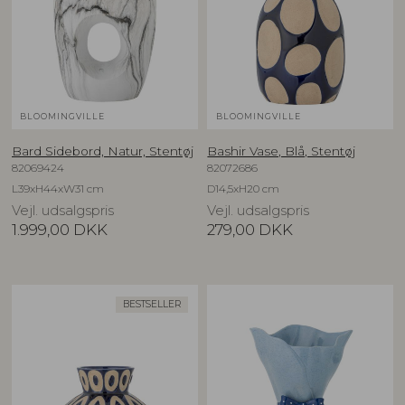
BLOOMINGVILLE
BLOOMINGVILLE
Bard Sidebord, Natur, Stentøj
Bashir Vase, Blå, Stentøj
82069424
82072686
L39xH44xW31 cm
D14,5xH20 cm
Vejl. udsalgspris
Vejl. udsalgspris
1.999,00
DKK
279,00
DKK
BESTSELLER