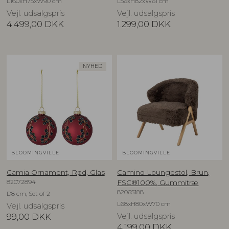
L160xH75xW90 cm
L56xH82xW61 cm
Vejl. udsalgspris
Vejl. udsalgspris
4.499,00
DKK
1.299,00
DKK
NYHED
BLOOMINGVILLE
BLOOMINGVILLE
Camia Ornament, Rød, Glas
Camino Loungestol, Brun,
82072894
FSC®100%, Gummitræ
82065188
D8 cm, Set of 2
L68xH80xW70 cm
Vejl. udsalgspris
99,00
DKK
Vejl. udsalgspris
4.199,00
DKK