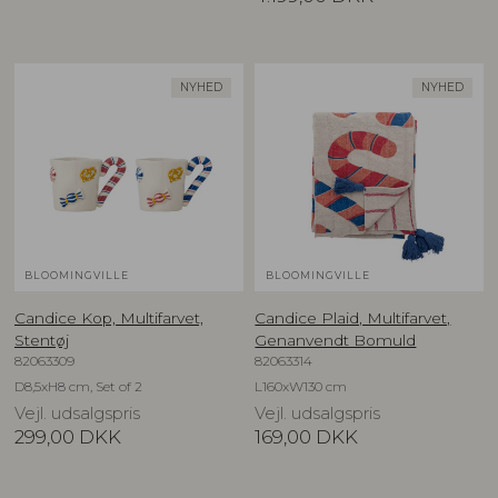
NYHED
NYHED
BLOOMINGVILLE
BLOOMINGVILLE
Candice Kop, Multifarvet,
Candice Plaid, Multifarvet,
Stentøj
Genanvendt Bomuld
82063309
82063314
D8,5xH8 cm, Set of 2
L160xW130 cm
Vejl. udsalgspris
Vejl. udsalgspris
299,00
DKK
169,00
DKK