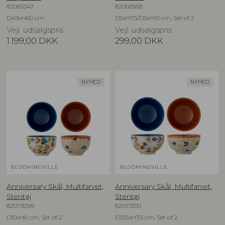
82065347
82068568
D49xH60 cm
D5xH7,5/D5xH10 cm, Set of 2
Vejl. udsalgspris
Vejl. udsalgspris
1.199,00
DKK
299,00
DKK
NYHED
NYHED
BLOOMINGVILLE
BLOOMINGVILLE
Anniversary Skål, Multifarvet,
Anniversary Skål, Multifarvet,
Stentøj
Stentøj
82073099
82073100
D10xH6 cm, Set of 2
D13,5xH7,5 cm, Set of 2