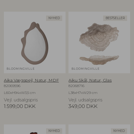
NYHED
BESTSELLER
BLOOMINGVILLE
BLOOMINGVILLE
Aika Vægspejl, Natur, MDF
Aiku Skål, Natur, Glas
82069596
82068716
L60xH94xW3,5 cm
L38xH7xW29 cm
Vejl. udsalgspris
Vejl. udsalgspris
1.599,00
DKK
349,00
DKK
NYHED
NYHED