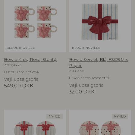
BLOOMINGVILLE
BLOOMINGVILLE
Bowie Krus, Rosa, Stentøj
Bowie Serviet, Blå, FSC®Mix,
82072867
Paper
82063336
D9,5xH8 cm, Set of 4
L33xW33 cm, Pack of 20
Vejl. udsalgspris
549,00
DKK
Vejl. udsalgspris
32,00
DKK
NYHED
NYHED