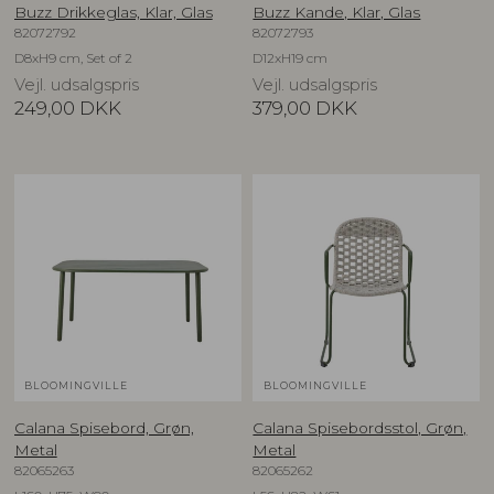
Buzz Drikkeglas, Klar, Glas
Buzz Kande, Klar, Glas
82072792
82072793
D8xH9 cm, Set of 2
D12xH19 cm
Vejl. udsalgspris
Vejl. udsalgspris
249,00
DKK
379,00
DKK
BLOOMINGVILLE
BLOOMINGVILLE
Calana Spisebord, Grøn,
Calana Spisebordsstol, Grøn,
Metal
Metal
82065263
82065262