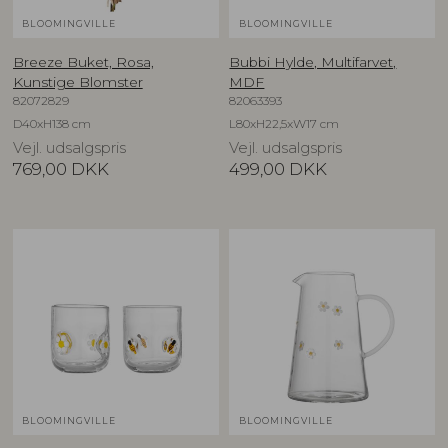
BLOOMINGVILLE
BLOOMINGVILLE
Breeze Buket, Rosa,
Bubbi Hylde, Multifarvet,
Kunstige Blomster
MDF
82072829
82063393
D40xH138 cm
L80xH22,5xW17 cm
Vejl. udsalgspris
Vejl. udsalgspris
769,00
DKK
499,00
DKK
BLOOMINGVILLE
BLOOMINGVILLE