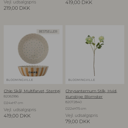
Vejl. udsalgspris
419,00
DKK
219,00
DKK
BESTSELLER
BLOOMINGVILLE
BLOOMINGVILLE
Chip Skål, Multifarvet, Stentøj
Chrysantemum Stilk, Hvid,
82063186
Kunstige Blomster
82072840
D24xH7 cm
D22xH75 cm
Vejl. udsalgspris
419,00
DKK
Vejl. udsalgspris
79,00
DKK