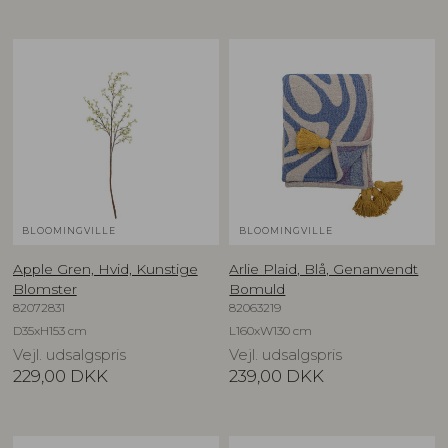
BLOOMINGVILLE
BLOOMINGVILLE
Apple Gren, Hvid, Kunstige
Arlie Plaid, Blå, Genanvendt
Blomster
Bomuld
82072831
82063219
D35xH153 cm
L160xW130 cm
Vejl. udsalgspris
Vejl. udsalgspris
229,00
DKK
239,00
DKK