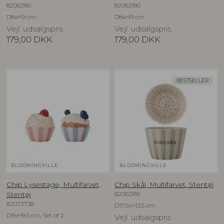
82063181
82063180
D8xH9 cm
D8xH9 cm
Vejl. udsalgspris
Vejl. udsalgspris
179,00
DKK
179,00
DKK
BESTSELLER
BLOOMINGVILLE
BLOOMINGVILLE
Chip Lysestage, Multifarvet,
Chip Skål, Multifarvet, Stentøj
82063185
Stentøj
82072738
D17,5xH13,5 cm
D9xH9,5 cm, Set of 2
Vejl. udsalgspris