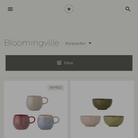
menu
search
Bloomingville
Bestseller
tune
Filtre
NYHED