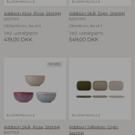
BLOOMINGVILLE
BLOOMINGVILLE
Addison Krus, Rosa, Stentøj
Addison Skål, Grøn, Stentøj
82073101
82072705
D10,5xH10 cm, Set of 3
D16xH8 cm, Set of 3
Vejl. udsalgspris
Vejl. udsalgspris
419,00
DKK
549,00
DKK
NYHED
BLOOMINGVILLE
BLOOMINGVILLE
Addison Skål, Rosa, Stentøj
Addison Tallerken, Grøn,
82073103
Stentøj