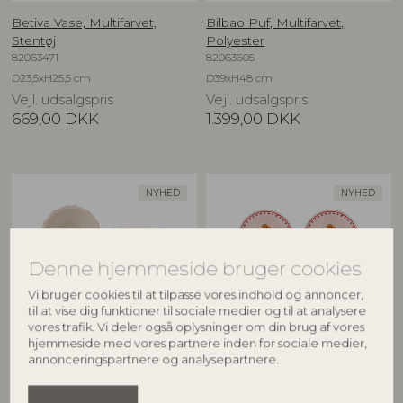
Betiva Vase, Multifarvet,
Bilbao Puf, Multifarvet,
Stentøj
Polyester
82063471
82063605
D23,5xH25,5 cm
D39xH48 cm
Vejl. udsalgspris
Vejl. udsalgspris
669,00
DKK
1.399,00
DKK
NYHED
NYHED
Denne hjemmeside bruger cookies
Vi bruger cookies til at tilpasse vores indhold og annoncer,
til at vise dig funktioner til sociale medier og til at analysere
vores trafik. Vi deler også oplysninger om din brug af vores
hjemmeside med vores partnere inden for sociale medier,
BLOOMINGVILLE
BLOOMINGVILLE
annonceringspartnere og analysepartnere.
Binna Skål, Rosa, Stentøj
Binna Tallerken, Rosa, Stentøj
82063280
82063278