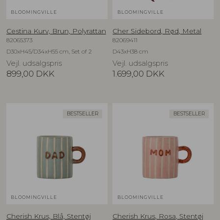
BLOOMINGVILLE
BLOOMINGVILLE
Cestina Kurv, Brun, Polyrattan
Cher Sidebord, Rød, Metal
82065373
82069411
D30xH45/D34xH55 cm, Set of 2
D43xH38 cm
Vejl. udsalgspris
Vejl. udsalgspris
899,00
DKK
1.699,00
DKK
BESTSELLER
BESTSELLER
BLOOMINGVILLE
BLOOMINGVILLE
Cherish Krus, Blå, Stentøj
Cherish Krus, Rosa, Stentøj