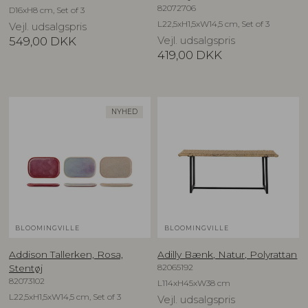
82072706
D16xH8 cm, Set of 3
L22,5xH1,5xW14,5 cm, Set of 3
Vejl. udsalgspris
549,00
DKK
Vejl. udsalgspris
419,00
DKK
NYHED
BLOOMINGVILLE
BLOOMINGVILLE
Addison Tallerken, Rosa,
Adilly Bænk, Natur, Polyrattan
82065192
Stentøj
82073102
L114xH45xW38 cm
L22,5xH1,5xW14,5 cm, Set of 3
Vejl. udsalgspris