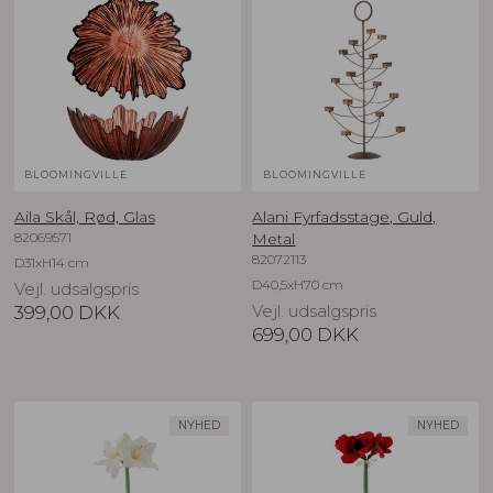
BLOOMINGVILLE
BLOOMINGVILLE
Aila Skål, Rød, Glas
Alani Fyrfadsstage, Guld,
82069571
Metal
82072113
D31xH14 cm
D40,5xH70 cm
Vejl. udsalgspris
399,00
DKK
Vejl. udsalgspris
699,00
DKK
NYHED
NYHED