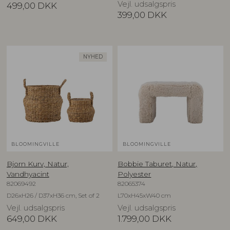
Vejl. udsalgspris
499,00
DKK
399,00
DKK
NYHED
BLOOMINGVILLE
BLOOMINGVILLE
Bjorn Kurv, Natur,
Bobbie Taburet, Natur,
Vandhyacint
Polyester
82069492
82065374
D26xH26 / D37xH36 cm, Set of 2
L70xH45xW40 cm
Vejl. udsalgspris
Vejl. udsalgspris
649,00
DKK
1.799,00
DKK