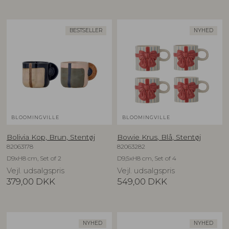
BESTSELLER
NYHED
BLOOMINGVILLE
BLOOMINGVILLE
Bolivia Kop, Brun, Stentøj
Bowie Krus, Blå, Stentøj
82063178
82063282
D9xH8 cm, Set of 2
D9,5xH8 cm, Set of 4
Vejl. udsalgspris
Vejl. udsalgspris
379,00
DKK
549,00
DKK
NYHED
NYHED