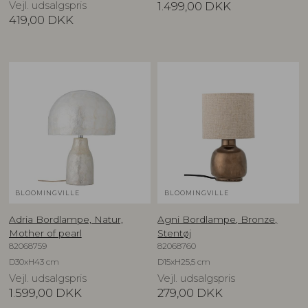
Vejl. udsalgspris
1.499,00
DKK
419,00
DKK
BLOOMINGVILLE
BLOOMINGVILLE
Adria Bordlampe, Natur,
Agni Bordlampe, Bronze,
Mother of pearl
Stentøj
82068759
82068760
D30xH43 cm
D15xH25,5 cm
Vejl. udsalgspris
Vejl. udsalgspris
1.599,00
DKK
279,00
DKK