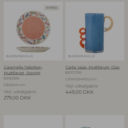
NYHED
BLOOMINGVILLE
BLOOMINGVILLE
Caramella Tallerken,
Carlie Vase, Multifarvet, Glas
82072759
Multifarvet, Stentøj
82063306
L20xH25xW12,5 cm
D30,5xH4 cm
Vejl. udsalgspris
Vejl. udsalgspris
449,00
DKK
279,00
DKK