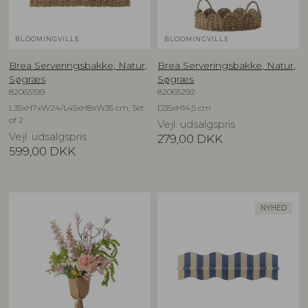
BLOOMINGVILLE
BLOOMINGVILLE
Brea Serveringsbakke, Natur,
Brea Serveringsbakke, Natur,
Søgræs
Søgræs
82065199
82065292
L35xH7xW24/L45xH8xW35 cm, Set
D35xH14,5 cm
of 2
Vejl. udsalgspris
Vejl. udsalgspris
279,00
DKK
599,00
DKK
NYHED