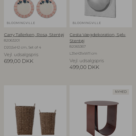
BLOOMINGVILLE
BLOOMINGVILLE
Carry Tallerken, Rosa, Stentøj
Cesta Vægdekoration, Sølv,
82063201
Stentøj
82065367
D20,5xH2 cm, Set of 4
L31xH31xW11 cm
Vejl. udsalgspris
699,00
DKK
Vejl. udsalgspris
499,00
DKK
NYHED