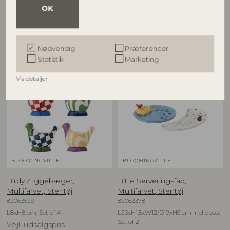
D12,5xH6,5 cm, Set of 4
D16xH1,5 cm, Set of 4
OK
Vejl. udsalgspris
Vejl. udsalgspris
599,00
DKK
549,00
DKK
Nødvendig
Præferencer
Statistik
Marketing
NYHED
NYHED
Vis detaljer
BLOOMINGVILLE
BLOOMINGVILLE
Birdy Æggebæger,
Bitte Serveringsfad,
Multifarvet, Stentøj
Multifarvet, Stentøj
82063529
82063378
L8xH8 cm, Set of 4
L23xH1,5xW12/D19xH5 cm incl deco,
Set of 2
Vejl. udsalgspris