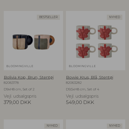
BESTSELLER
NYHED
BLOOMINGVILLE
BLOOMINGVILLE
Bolivia Kop, Brun, Stentøj
Bowie Krus, Blå, Stentøj
82063178
82063282
D9xH8 cm, Set of 2
D9,5xH8 cm, Set of 4
Vejl. udsalgspris
Vejl. udsalgspris
379,00
DKK
549,00
DKK
NYHED
NYHED