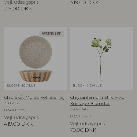
Vejl. udsalgspris
419,00
DKK
219,00
DKK
BESTSELLER
BLOOMINGVILLE
BLOOMINGVILLE
Chip Skål, Multifarvet, Stentøj
Chrysantemum Stilk, Hvid,
82063186
Kunstige Blomster
82072840
D24xH7 cm
D22xH75 cm
Vejl. udsalgspris
419,00
DKK
Vejl. udsalgspris
79,00
DKK