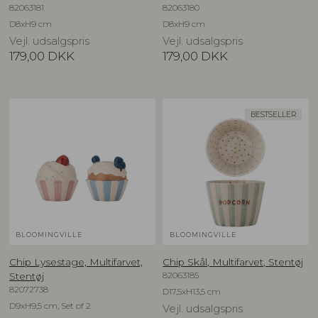
82063181
82063180
D8xH9 cm
D8xH9 cm
Vejl. udsalgspris
Vejl. udsalgspris
179,00
DKK
179,00
DKK
BESTSELLER
BLOOMINGVILLE
BLOOMINGVILLE
Chip Lysestage, Multifarvet,
Chip Skål, Multifarvet, Stentøj
82063185
Stentøj
82072738
D17,5xH13,5 cm
D9xH9,5 cm, Set of 2
Vejl. udsalgspris