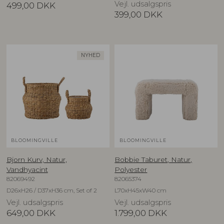
Vejl. udsalgspris
499,00
DKK
399,00
DKK
NYHED
BLOOMINGVILLE
BLOOMINGVILLE
Bjorn Kurv, Natur,
Bobbie Taburet, Natur,
Vandhyacint
Polyester
82069492
82065374
D26xH26 / D37xH36 cm, Set of 2
L70xH45xW40 cm
Vejl. udsalgspris
Vejl. udsalgspris
649,00
DKK
1.799,00
DKK