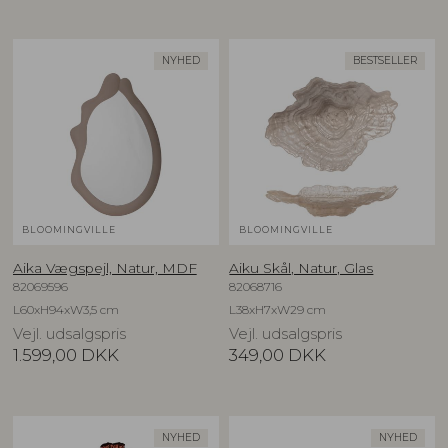
NYHED
BESTSELLER
BLOOMINGVILLE
BLOOMINGVILLE
Aika Vægspejl, Natur, MDF
Aiku Skål, Natur, Glas
82069596
82068716
L60xH94xW3,5 cm
L38xH7xW29 cm
Vejl. udsalgspris
Vejl. udsalgspris
1.599,00
DKK
349,00
DKK
NYHED
NYHED