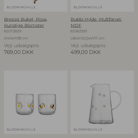
BLOOMINGVILLE
BLOOMINGVILLE
Breeze Buket, Rosa,
Bubbi Hylde, Multifarvet,
Kunstige Blomster
MDF
82072829
82063393
D40xH138 cm
L80xH22,5xW17 cm
Vejl. udsalgspris
Vejl. udsalgspris
769,00
DKK
499,00
DKK
BLOOMINGVILLE
BLOOMINGVILLE