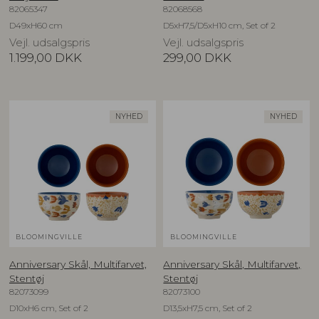
82065347
82068568
D49xH60 cm
D5xH7,5/D5xH10 cm, Set of 2
Vejl. udsalgspris
Vejl. udsalgspris
1.199,00
DKK
299,00
DKK
NYHED
NYHED
BLOOMINGVILLE
BLOOMINGVILLE
Anniversary Skål, Multifarvet,
Anniversary Skål, Multifarvet,
Stentøj
Stentøj
82073099
82073100
D10xH6 cm, Set of 2
D13,5xH7,5 cm, Set of 2