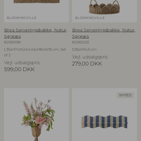
BLOOMINGVILLE
BLOOMINGVILLE
Brea Serveringsbakke, Natur,
Brea Serveringsbakke, Natur,
Søgræs
Søgræs
82065199
82065292
L35xH7xW24/L45xH8xW35 cm, Set
D35xH14,5 cm
of 2
Vejl. udsalgspris
Vejl. udsalgspris
279,00
DKK
599,00
DKK
NYHED