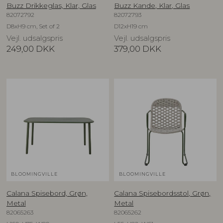
Buzz Drikkeglas, Klar, Glas
Buzz Kande, Klar, Glas
82072792
82072793
D8xH9 cm, Set of 2
D12xH19 cm
Vejl. udsalgspris
Vejl. udsalgspris
249,00
DKK
379,00
DKK
BLOOMINGVILLE
BLOOMINGVILLE
Calana Spisebord, Grøn,
Calana Spisebordsstol, Grøn,
Metal
Metal
82065263
82065262