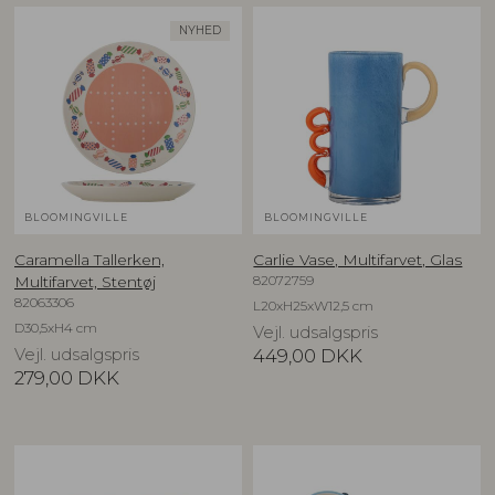
NYHED
BLOOMINGVILLE
BLOOMINGVILLE
Caramella Tallerken,
Carlie Vase, Multifarvet, Glas
82072759
Multifarvet, Stentøj
82063306
L20xH25xW12,5 cm
D30,5xH4 cm
Vejl. udsalgspris
Vejl. udsalgspris
449,00
DKK
279,00
DKK