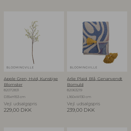
BLOOMINGVILLE
BLOOMINGVILLE
Apple Gren, Hvid, Kunstige
Arlie Plaid, Blå, Genanvendt
Blomster
Bomuld
82072831
82063219
D35xH153 cm
L160xW130 cm
Vejl. udsalgspris
Vejl. udsalgspris
229,00
DKK
239,00
DKK