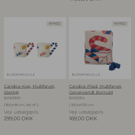
NYHED
NYHED
BLOOMINGVILLE
BLOOMINGVILLE
Candice Kop, Multifarvet,
Candice Plaid, Multifarvet,
Stentøj
Genanvendt Bomuld
82063309
82063314
D8,5xH8 cm, Set of 2
L160xW130 cm
Vejl. udsalgspris
Vejl. udsalgspris
299,00
DKK
169,00
DKK