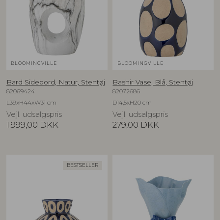
BLOOMINGVILLE
BLOOMINGVILLE
Bard Sidebord, Natur, Stentøj
Bashir Vase, Blå, Stentøj
82069424
82072686
L39xH44xW31 cm
D14,5xH20 cm
Vejl. udsalgspris
Vejl. udsalgspris
1.999,00
DKK
279,00
DKK
BESTSELLER