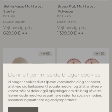
Betiva Vase, Multifarvet,
Bilbao Puf, Multifarvet,
Stentøj
Polyester
82063471
82063605
D23,5xH25,5 cm
D39xH48 cm
Vejl. udsalgspris
Vejl. udsalgspris
669,00
DKK
1.399,00
DKK
NYHED
NYHED
Denne hjemmeside bruger cookies
Vi bruger cookies til at tilpasse vores indhold og annoncer,
til at vise dig funktioner til sociale medier og til at analysere
vores trafik. Vi deler også oplysninger om din brug af vores
hjemmeside med vores partnere inden for sociale medier,
BLOOMINGVILLE
BLOOMINGVILLE
annonceringspartnere og analysepartnere.
Binna Skål, Rosa, Stentøj
Binna Tallerken, Rosa, Stentøj
82063280
82063278