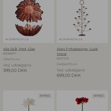
BLOOMINGVILLE
BLOOMINGVILLE
Aila Skål, Rød, Glas
Alani Fyrfadsstage, Guld,
82069571
Metal
82072113
D31xH14 cm
D40,5xH70 cm
Vejl. udsalgspris
399,00
DKK
Vejl. udsalgspris
699,00
DKK
NYHED
NYHED