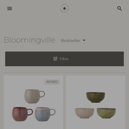
menu
search
Bloomingville
Bestseller
tune
Filtre
NYHED