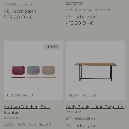
82072706
D16xH8 cm, Set of 3
L22,5xH1,5xW14,5 cm, Set of 3
Vejl. udsalgspris
549,00
DKK
Vejl. udsalgspris
419,00
DKK
NYHED
BLOOMINGVILLE
BLOOMINGVILLE
Addison Tallerken, Rosa,
Adilly Bænk, Natur, Polyrattan
82065192
Stentøj
82073102
L114xH45xW38 cm
L22,5xH1,5xW14,5 cm, Set of 3
Vejl. udsalgspris