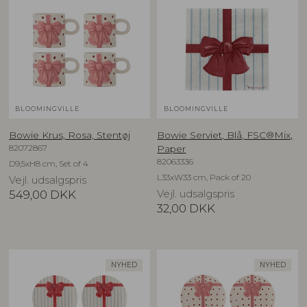
BLOOMINGVILLE
BLOOMINGVILLE
Bowie Krus, Rosa, Stentøj
Bowie Serviet, Blå, FSC®Mix,
82072867
Paper
82063336
D9,5xH8 cm, Set of 4
L33xW33 cm, Pack of 20
Vejl. udsalgspris
549,00
DKK
Vejl. udsalgspris
32,00
DKK
NYHED
NYHED