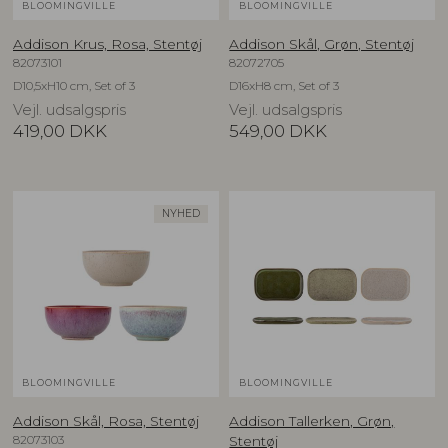
BLOOMINGVILLE
BLOOMINGVILLE
Addison Krus, Rosa, Stentøj
Addison Skål, Grøn, Stentøj
82073101
82072705
D10,5xH10 cm, Set of 3
D16xH8 cm, Set of 3
Vejl. udsalgspris
Vejl. udsalgspris
419,00
DKK
549,00
DKK
NYHED
BLOOMINGVILLE
BLOOMINGVILLE
Addison Skål, Rosa, Stentøj
Addison Tallerken, Grøn,
82073103
Stentøj