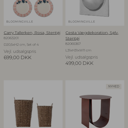
BLOOMINGVILLE
BLOOMINGVILLE
Carry Tallerken, Rosa, Stentøj
Cesta Vægdekoration, Sølv,
82063201
Stentøj
82065367
D20,5xH2 cm, Set of 4
L31xH31xW11 cm
Vejl. udsalgspris
699,00
DKK
Vejl. udsalgspris
499,00
DKK
NYHED