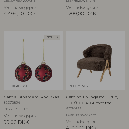
L160xH75xW90 cm
L56xH82xW61 cm
Vejl. udsalgspris
Vejl. udsalgspris
4.499,00
DKK
1.299,00
DKK
NYHED
BLOOMINGVILLE
BLOOMINGVILLE
Camia Ornament, Rød, Glas
Camino Loungestol, Brun,
82072894
FSC®100%, Gummitræ
82065188
D8 cm, Set of 2
L68xH80xW70 cm
Vejl. udsalgspris
99,00
DKK
Vejl. udsalgspris
4.199,00
DKK