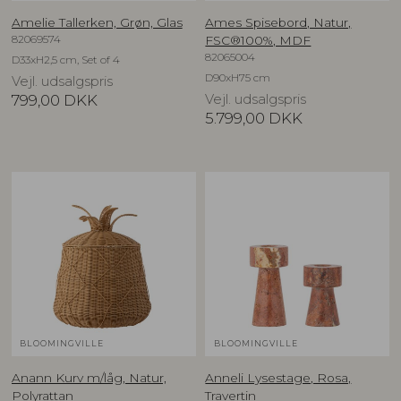
Amelie Tallerken, Grøn, Glas
Ames Spisebord, Natur,
82069574
FSC®100%, MDF
82065004
D33xH2,5 cm, Set of 4
D90xH75 cm
Vejl. udsalgspris
799,00
DKK
Vejl. udsalgspris
5.799,00
DKK
BLOOMINGVILLE
BLOOMINGVILLE
Anann Kurv m/låg, Natur,
Anneli Lysestage, Rosa,
Polyrattan
Travertin