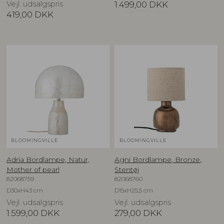
Vejl. udsalgspris
1.499,00
DKK
419,00
DKK
BLOOMINGVILLE
BLOOMINGVILLE
Adria Bordlampe, Natur,
Agni Bordlampe, Bronze,
Mother of pearl
Stentøj
82068759
82068760
D30xH43 cm
D15xH25,5 cm
Vejl. udsalgspris
Vejl. udsalgspris
1.599,00
DKK
279,00
DKK