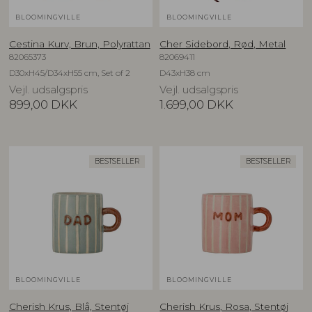
BLOOMINGVILLE
BLOOMINGVILLE
Cestina Kurv, Brun, Polyrattan
Cher Sidebord, Rød, Metal
82065373
82069411
D30xH45/D34xH55 cm, Set of 2
D43xH38 cm
Vejl. udsalgspris
Vejl. udsalgspris
899,00
DKK
1.699,00
DKK
BESTSELLER
BESTSELLER
BLOOMINGVILLE
BLOOMINGVILLE
Cherish Krus, Blå, Stentøj
Cherish Krus, Rosa, Stentøj