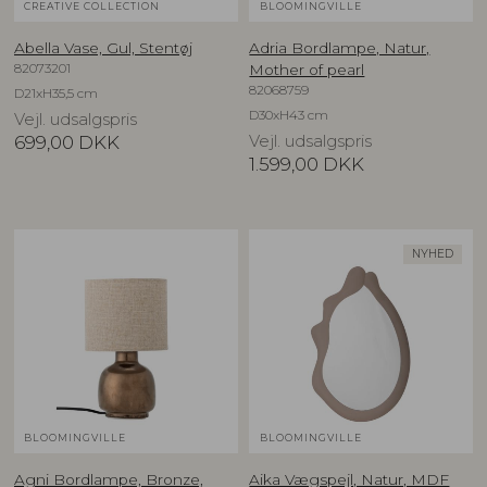
CREATIVE COLLECTION
BLOOMINGVILLE
Abella Vase, Gul, Stentøj
Adria Bordlampe, Natur,
82073201
Mother of pearl
82068759
D21xH35,5 cm
D30xH43 cm
Vejl. udsalgspris
699,00
DKK
Vejl. udsalgspris
1.599,00
DKK
NYHED
BLOOMINGVILLE
BLOOMINGVILLE
Agni Bordlampe, Bronze,
Aika Vægspejl, Natur, MDF