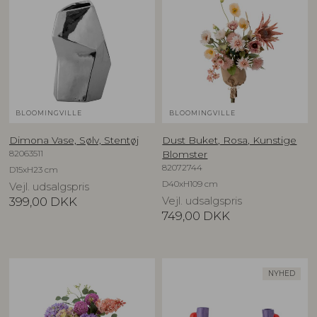
BLOOMINGVILLE
BLOOMINGVILLE
Dimona Vase, Sølv, Stentøj
Dust Buket, Rosa, Kunstige
82063511
Blomster
82072744
D15xH23 cm
D40xH109 cm
Vejl. udsalgspris
399,00
DKK
Vejl. udsalgspris
749,00
DKK
NYHED