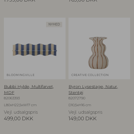
NYHED
BLOOMINGVILLE
CREATIVE COLLECTION
Bubbi Hylde, Multifarvet,
Byron Lysestage, Natur,
MDF
Stentøj
82063393
82072790
L80xH22,5xW17 cm
D10,5xH16 cm
Vejl. udsalgspris
Vejl. udsalgspris
499,00
DKK
149,00
DKK