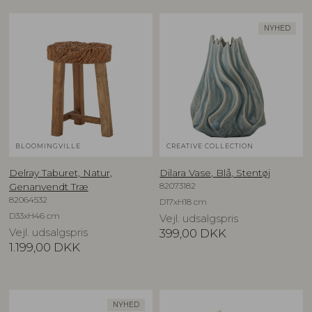
NYHED
BLOOMINGVILLE
CREATIVE COLLECTION
Delray Taburet, Natur,
Dilara Vase, Blå, Stentøj
82073182
Genanvendt Træ
82064532
D17xH18 cm
D33xH46 cm
Vejl. udsalgspris
Vejl. udsalgspris
399,00
DKK
1.199,00
DKK
NYHED