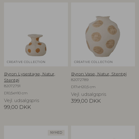
CREATIVE COLLECTION
CREATIVE COLLECTION
Byron Lysestage, Natur,
Byron Vase, Natur, Stentøj
82072789
Stentøj
82072791
D17xH20,5 cm
D10,5xH10 cm
Vejl. udsalgspris
Vejl. udsalgspris
399,00
DKK
99,00
DKK
NYHED