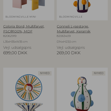
BLOOMINGVILLE MINI
BLOOMINGVILLE
Coloria Bord, Multifarvet,
Conneli Lysestage,
FSC®100%, MDF
Multifarvet, Keramik
82062919
82063409
L35xH35xW35 cm
D14xH23,5 cm
Vejl. udsalgspris
Vejl. udsalgspris
699,00
DKK
269,00
DKK
NYHED
NYHED