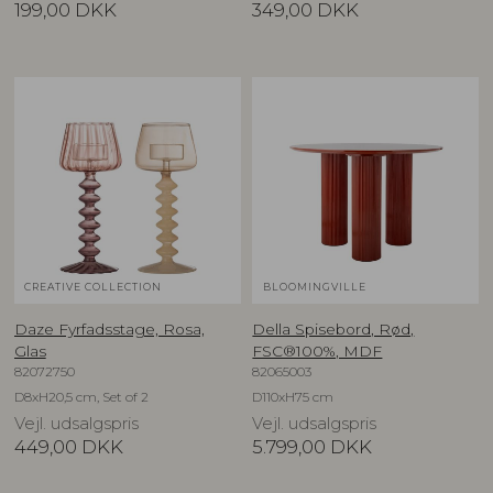
199,00
DKK
349,00
DKK
CREATIVE COLLECTION
BLOOMINGVILLE
Daze Fyrfadsstage, Rosa,
Della Spisebord, Rød,
Glas
FSC®100%, MDF
82072750
82065003
D8xH20,5 cm, Set of 2
D110xH75 cm
Vejl. udsalgspris
Vejl. udsalgspris
449,00
DKK
5.799,00
DKK