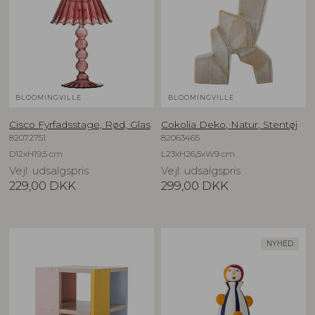
BLOOMINGVILLE
BLOOMINGVILLE
Cisco Fyrfadsstage, Rød, Glas
Cokolia Deko, Natur, Stentøj
82072751
82063465
D12xH19,5 cm
L23xH26,5xW9 cm
Vejl. udsalgspris
Vejl. udsalgspris
229,00
DKK
299,00
DKK
NYHED