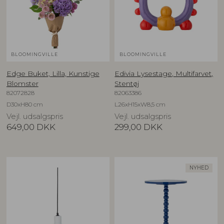
BLOOMINGVILLE
BLOOMINGVILLE
Edge Buket, Lilla, Kunstige
Edivia Lysestage, Multifarvet,
Blomster
Stentøj
82072828
82063386
D30xH80 cm
L26xH15xW8,5 cm
Vejl. udsalgspris
Vejl. udsalgspris
649,00
DKK
299,00
DKK
NYHED