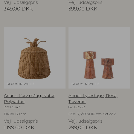
Vejl. udsalgspris
Vejl. udsalgspris
349,00
DKK
399,00
DKK
BLOOMINGVILLE
BLOOMINGVILLE
Anann Kurv m/låg, Natur,
Anneli Lysestage, Rosa,
Polyrattan
Travertin
82065347
82068568
D49xH60 cm
D5xH7,5/D5xH10 cm, Set of 2
Vejl. udsalgspris
Vejl. udsalgspris
1.199,00
DKK
299,00
DKK