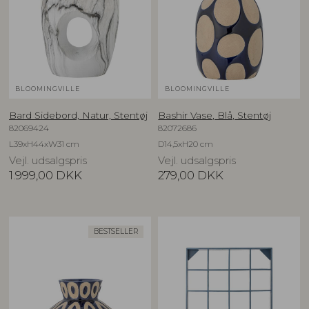
BLOOMINGVILLE
BLOOMINGVILLE
Bard Sidebord, Natur, Stentøj
Bashir Vase, Blå, Stentøj
82069424
82072686
L39xH44xW31 cm
D14,5xH20 cm
Vejl. udsalgspris
Vejl. udsalgspris
1.999,00
DKK
279,00
DKK
BESTSELLER