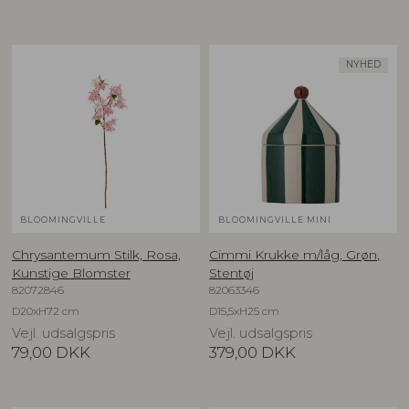
NYHED
BLOOMINGVILLE
BLOOMINGVILLE MINI
Chrysantemum Stilk, Rosa,
Cimmi Krukke m/låg, Grøn,
Kunstige Blomster
Stentøj
82072846
82063346
D20xH72 cm
D15,5xH25 cm
Vejl. udsalgspris
Vejl. udsalgspris
79,00
DKK
379,00
DKK