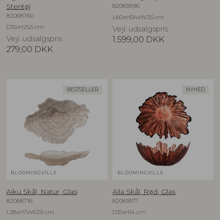
82069596
Stentøj
82068760
L60xH94xW3,5 cm
D15xH25,5 cm
Vejl. udsalgspris
Vejl. udsalgspris
1.599,00
DKK
279,00
DKK
BESTSELLER
NYHED
BLOOMINGVILLE
BLOOMINGVILLE
Aiku Skål, Natur, Glas
Aila Skål, Rød, Glas
82068716
82069571
L38xH7xW29 cm
D31xH14 cm