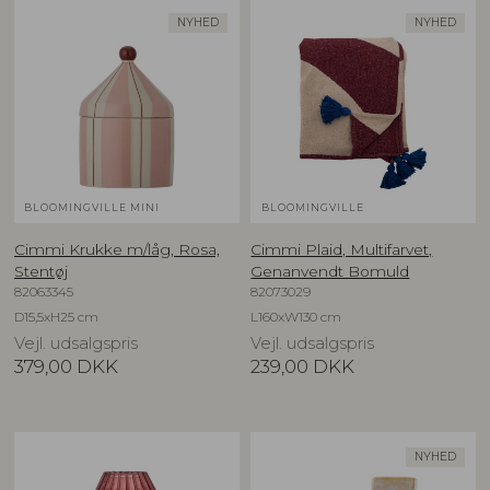
NYHED
NYHED
BLOOMINGVILLE MINI
BLOOMINGVILLE
Cimmi Krukke m/låg, Rosa,
Cimmi Plaid, Multifarvet,
Stentøj
Genanvendt Bomuld
82063345
82073029
D15,5xH25 cm
L160xW130 cm
Vejl. udsalgspris
Vejl. udsalgspris
379,00
DKK
239,00
DKK
NYHED