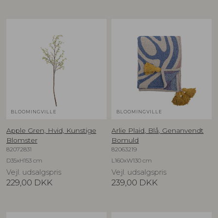
BLOOMINGVILLE
BLOOMINGVILLE
Apple Gren, Hvid, Kunstige
Arlie Plaid, Blå, Genanvendt
Blomster
Bomuld
82072831
82063219
D35xH153 cm
L160xW130 cm
Vejl. udsalgspris
Vejl. udsalgspris
229,00
DKK
239,00
DKK