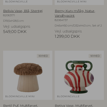
BLOOMINGVILLE
BLOOMINGVILLE MINI
Belivia Vase, Blå, Stentøj
Berny Kurv m/låg, Natur,
82063171
Vandhyacint
82064737
D19,5xH28,5 cm
D46xH50 cm/D32xH43 cm, Set of 2
Vejl. udsalgspris
549,00
DKK
Vejl. udsalgspris
1.299,00
DKK
NYHED
NYHED
BLOOMINGVILLE MINI
BLOOMINGVILLE
Bertil Puf, Multifarvet,
Betiva Vase, Multifarvet,