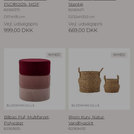
FSC®100%, MDF
Stentøj
82065375
82063471
D37xH35 cm
D23,5xH25,5 cm
Vejl. udsalgspris
Vejl. udsalgspris
999,00
DKK
669,00
DKK
NYHED
NYHED
BLOOMINGVILLE
BLOOMINGVILLE
Bilbao Puf, Multifarvet,
Bjorn Kurv, Natur,
Polyester
Vandhyacint
82063605
82069492