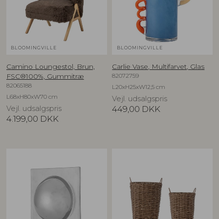
BLOOMINGVILLE
BLOOMINGVILLE
Camino Loungestol, Brun,
Carlie Vase, Multifarvet, Glas
82072759
FSC®100%, Gummitræ
82065188
L20xH25xW12,5 cm
L68xH80xW70 cm
Vejl. udsalgspris
Vejl. udsalgspris
449,00
DKK
4.199,00
DKK