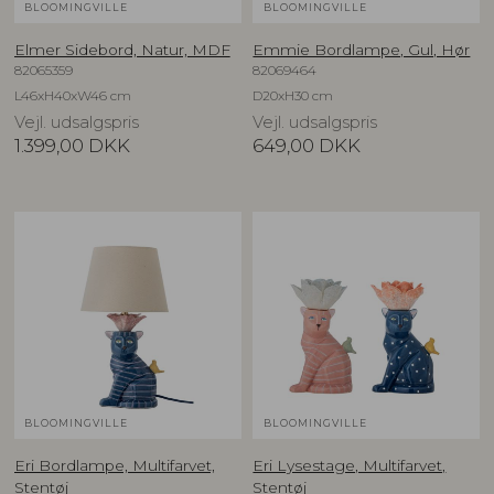
BLOOMINGVILLE
BLOOMINGVILLE
Elmer Sidebord, Natur, MDF
Emmie Bordlampe, Gul, Hør
82065359
82069464
L46xH40xW46 cm
D20xH30 cm
Vejl. udsalgspris
Vejl. udsalgspris
1.399,00
DKK
649,00
DKK
BLOOMINGVILLE
BLOOMINGVILLE
Eri Bordlampe, Multifarvet,
Eri Lysestage, Multifarvet,
Stentøj
Stentøj