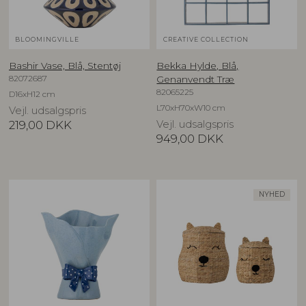
BLOOMINGVILLE
CREATIVE COLLECTION
Bashir Vase, Blå, Stentøj
Bekka Hylde, Blå,
82072687
Genanvendt Træ
82065225
D16xH12 cm
L70xH70xW10 cm
Vejl. udsalgspris
219,00
DKK
Vejl. udsalgspris
949,00
DKK
NYHED