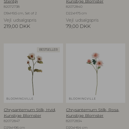
Stentøj
Kunstige Blomster
82072738
82072840
D9xH9,5 cm, Set of 2
D22xH75 cm
Vejl. udsalgspris
Vejl. udsalgspris
219,00
DKK
79,00
DKK
BESTSELLER
BLOOMINGVILLE
BLOOMINGVILLE
Chrysantemum Stilk, Hvid,
Chrysantemum Stilk, Rosa,
Kunstige Blomster
Kunstige Blomster
82072847
82072834
D29xH96 cm
D20xH64 cm