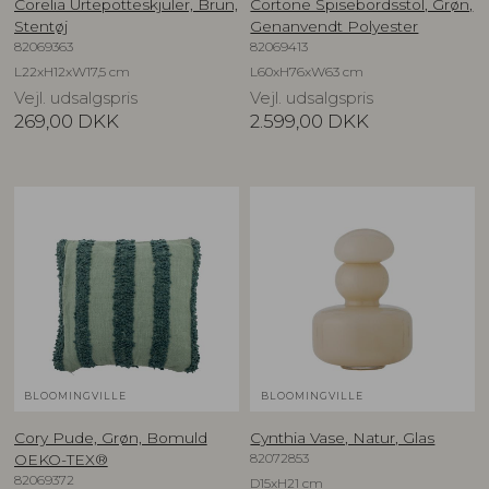
Corelia Urtepotteskjuler, Brun,
Cortone Spisebordsstol, Grøn,
Stentøj
Genanvendt Polyester
82069363
82069413
L22xH12xW17,5 cm
L60xH76xW63 cm
Vejl. udsalgspris
Vejl. udsalgspris
269,00
DKK
2.599,00
DKK
BLOOMINGVILLE
BLOOMINGVILLE
Cory Pude, Grøn, Bomuld
Cynthia Vase, Natur, Glas
82072853
OEKO-TEX®
82069372
D15xH21 cm