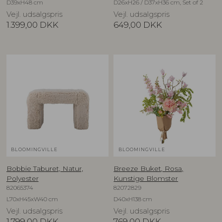
D39xH48 cm
D26xH26 / D37xH36 cm, Set of 2
Vejl. udsalgspris
Vejl. udsalgspris
1.399,00
DKK
649,00
DKK
BLOOMINGVILLE
BLOOMINGVILLE
Bobbie Taburet, Natur,
Breeze Buket, Rosa,
Polyester
Kunstige Blomster
82065374
82072829
L70xH45xW40 cm
D40xH138 cm
Vejl. udsalgspris
Vejl. udsalgspris
1.799,00
DKK
769,00
DKK