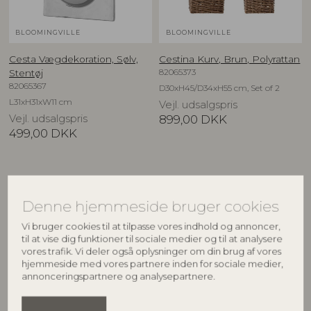
BLOOMINGVILLE
BLOOMINGVILLE
Cesta Vægdekoration, Sølv,
Cestina Kurv, Brun, Polyrattan
82065373
Stentøj
82065367
D30xH45/D34xH55 cm, Set of 2
L31xH31xW11 cm
Vejl. udsalgspris
Vejl. udsalgspris
899,00
DKK
499,00
DKK
NYHED
Denne hjemmeside bruger cookies
Vi bruger cookies til at tilpasse vores indhold og annoncer,
til at vise dig funktioner til sociale medier og til at analysere
vores trafik. Vi deler også oplysninger om din brug af vores
hjemmeside med vores partnere inden for sociale medier,
annonceringspartnere og analysepartnere.
CREATIVE COLLECTION
BLOOMINGVILLE