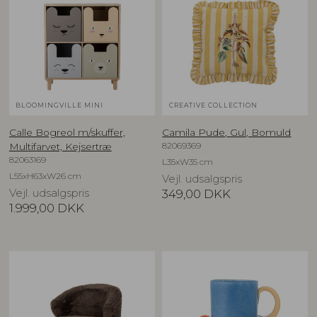
BLOOMINGVILLE MINI
CREATIVE COLLECTION
Calle Bogreol m/skuffer,
Camila Pude, Gul, Bomuld
82069369
Multifarvet, Kejsertræ
82063169
L35xW35 cm
L55xH63xW26 cm
Vejl. udsalgspris
Vejl. udsalgspris
349,00
DKK
1.999,00
DKK