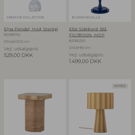
CREATIVE COLLECTION
BLOOMINGVILLE
Elga Pendel, Hvid, Stentøj
Ellar Sidebord, Blå,
82068762
FSC®100%, MDF
82065250
D14,5xH21,5 cm
D40xH61 cm
Vejl. udsalgspris
529,00
DKK
Vejl. udsalgspris
1.499,00
DKK
NYHED