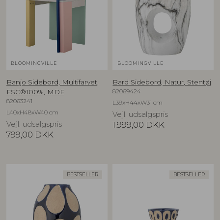
BLOOMINGVILLE
BLOOMINGVILLE
Banjo Sidebord, Multifarvet,
Bard Sidebord, Natur, Stentøj
82069424
FSC®100%, MDF
82063241
L39xH44xW31 cm
L40xH48xW40 cm
Vejl. udsalgspris
Vejl. udsalgspris
1.999,00
DKK
799,00
DKK
BESTSELLER
BESTSELLER