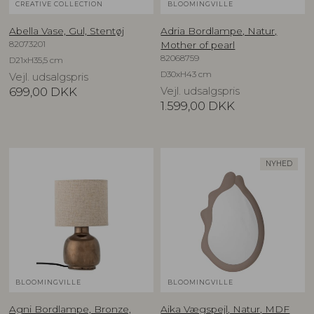
CREATIVE COLLECTION
BLOOMINGVILLE
Abella Vase, Gul, Stentøj
Adria Bordlampe, Natur,
82073201
Mother of pearl
82068759
D21xH35,5 cm
D30xH43 cm
Vejl. udsalgspris
699,00
DKK
Vejl. udsalgspris
1.599,00
DKK
NYHED
BLOOMINGVILLE
BLOOMINGVILLE
Agni Bordlampe, Bronze,
Aika Vægspejl, Natur, MDF