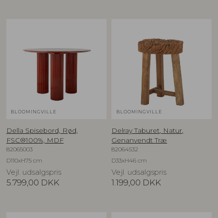
BLOOMINGVILLE
BLOOMINGVILLE
Della Spisebord, Rød,
Delray Taburet, Natur,
FSC®100%, MDF
Genanvendt Træ
82065003
82064532
D110xH75 cm
D33xH46 cm
Vejl. udsalgspris
Vejl. udsalgspris
5.799,00
DKK
1.199,00
DKK