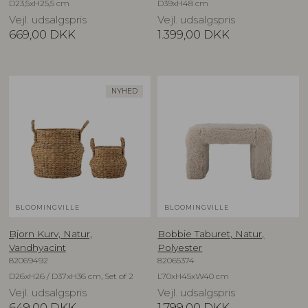
D23,5xH25,5 cm
D39xH48 cm
Vejl. udsalgspris
Vejl. udsalgspris
669,00
DKK
1.399,00
DKK
NYHED
BLOOMINGVILLE
BLOOMINGVILLE
Bjorn Kurv, Natur,
Bobbie Taburet, Natur,
Vandhyacint
Polyester
82069492
82065374
D26xH26 / D37xH36 cm, Set of 2
L70xH45xW40 cm
Vejl. udsalgspris
Vejl. udsalgspris
649,00
DKK
1.799,00
DKK