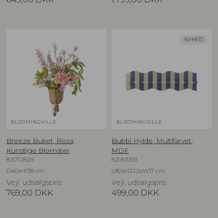
NYHED
BLOOMINGVILLE
BLOOMINGVILLE
Breeze Buket, Rosa,
Bubbi Hylde, Multifarvet,
Kunstige Blomster
MDF
82072829
82063393
D40xH138 cm
L80xH22,5xW17 cm
Vejl. udsalgspris
Vejl. udsalgspris
769,00
DKK
499,00
DKK