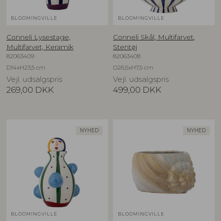
BLOOMINGVILLE
BLOOMINGVILLE
Conneli Lysestage,
Conneli Skål, Multifarvet,
Multifarvet, Keramik
Stentøj
82063409
82063408
D14xH23,5 cm
D26,5xH7,5 cm
Vejl. udsalgspris
Vejl. udsalgspris
269,00
DKK
499,00
DKK
NYHED
NYHED
BLOOMINGVILLE
BLOOMINGVILLE