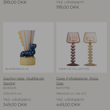
399,00
DKK
Vejl. udsalgspris
199,00
DKK
BLOOMINGVILLE
CREATIVE COLLECTION
Dachsy Vase, Multifarvet,
Daze Fyrfadsstage, Rosa,
Stentøj
Glas
82063235
82072750
D13xH21,5 cm
D8xH20,5 cm, Set of 2
Vejl. udsalgspris
Vejl. udsalgspris
349,00
DKK
449,00
DKK