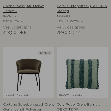
Conneli Vase, Multifarvet,
Corelia Urtepotteskjuler, Brun,
Keramik
Stentøj
82063410
82069363
D20,5xH33 cm
L22xH12xW17,5 cm
Vejl. udsalgspris
Vejl. udsalgspris
329,00
DKK
269,00
DKK
NYHED
BLOOMINGVILLE
BLOOMINGVILLE
Cortone Spisebordsstol, Grøn,
Cory Pude, Grøn, Bomuld
Genanvendt Polyester
OEKO-TEX®