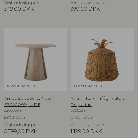
Vejl. udsalgspris
Vejl. udsalgspris
349,00
DKK
399,00
DKK
BLOOMINGVILLE
BLOOMINGVILLE
Ames Spisebord, Natur,
Anann Kurv m/låg, Natur,
FSC®100%, MDF
Polyrattan
82065004
82065347
D90xH75 cm
D49xH60 cm
Vejl. udsalgspris
Vejl. udsalgspris
5.799,00
DKK
1.199,00
DKK