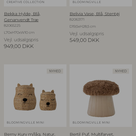
CREATIVE COLLECTION
BLOOMINGVILLE
Bekka Hylde, Blå,
Belivia Vase, Blå, Stentøj
82063171
Genanvendt Træ
82065225
D19,5xH28,5 cm
L70xH70xW10 cm
Vejl. udsalgspris
Vejl. udsalgspris
549,00
DKK
949,00
DKK
NYHED
NYHED
BLOOMINGVILLE MINI
BLOOMINGVILLE MINI
Berny Kurv m/låg, Natur,
Bertil Puf, Multifarvet,