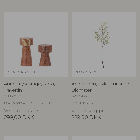
BLOOMINGVILLE
BLOOMINGVILLE
Anneli Lysestage, Rosa,
Apple Gren, Hvid, Kunstige
Travertin
Blomster
82068568
82072831
D5xH7,5/D5xH10 cm, Set of 2
D35xH153 cm
Vejl. udsalgspris
Vejl. udsalgspris
299,00
DKK
229,00
DKK