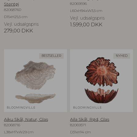
82069596
Stentøj
82068760
L60xH94xW3,5 cm
D15xH25,5 cm
Vejl. udsalgspris
Vejl. udsalgspris
1.599,00
DKK
279,00
DKK
BESTSELLER
NYHED
BLOOMINGVILLE
BLOOMINGVILLE
Aiku Skål, Natur, Glas
Aila Skål, Rød, Glas
82068716
82069571
L38xH7xW29 cm
D31xH14 cm