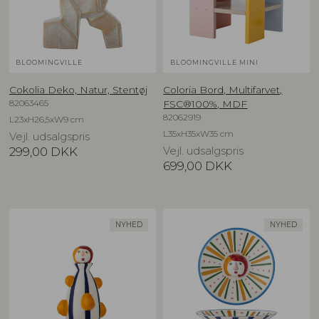
BLOOMINGVILLE
BLOOMINGVILLE MINI
Cokolia Deko, Natur, Stentøj
Coloria Bord, Multifarvet,
82063465
FSC®100%, MDF
82062919
L23xH26,5xW9 cm
L35xH35xW35 cm
Vejl. udsalgspris
299,00
DKK
Vejl. udsalgspris
699,00
DKK
NYHED
NYHED