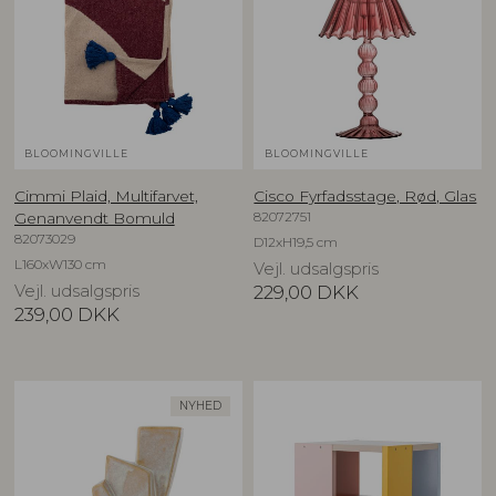
BLOOMINGVILLE
BLOOMINGVILLE
Cimmi Plaid, Multifarvet,
Cisco Fyrfadsstage, Rød, Glas
82072751
Genanvendt Bomuld
82073029
D12xH19,5 cm
L160xW130 cm
Vejl. udsalgspris
Vejl. udsalgspris
229,00
DKK
239,00
DKK
NYHED