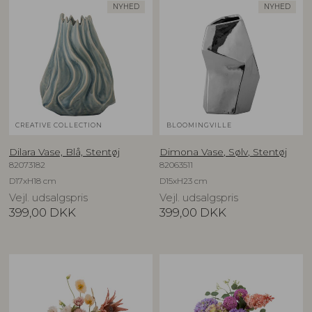
NYHED
NYHED
CREATIVE COLLECTION
BLOOMINGVILLE
Dilara Vase, Blå, Stentøj
Dimona Vase, Sølv, Stentøj
82073182
82063511
D17xH18 cm
D15xH23 cm
Vejl. udsalgspris
Vejl. udsalgspris
399,00
DKK
399,00
DKK