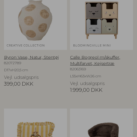
CREATIVE COLLECTION
BLOOMINGVILLE MINI
Byron Vase, Natur, Stentøj
Calle Bogreol m/skuffer,
82072789
Multifarvet, Kejsertræ
82063169
D17xH20,5 cm
L55xH63xW26 cm
Vejl. udsalgspris
399,00
DKK
Vejl. udsalgspris
1.999,00
DKK