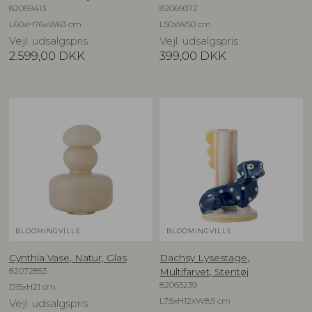
82069413
82069372
L60xH76xW63 cm
L50xW50 cm
Vejl. udsalgspris
Vejl. udsalgspris
2.599,00
DKK
399,00
DKK
BLOOMINGVILLE
BLOOMINGVILLE
Cynthia Vase, Natur, Glas
Dachsy Lysestage,
82072853
Multifarvet, Stentøj
82063239
D15xH21 cm
L7,5xH12xW8,5 cm
Vejl. udsalgspris