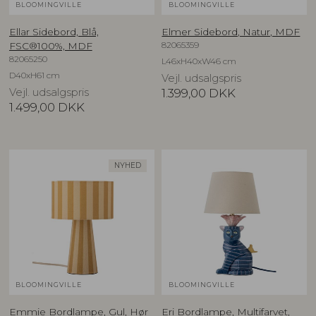
BLOOMINGVILLE
BLOOMINGVILLE
Ellar Sidebord, Blå,
Elmer Sidebord, Natur, MDF
82065359
FSC®100%, MDF
82065250
L46xH40xW46 cm
D40xH61 cm
Vejl. udsalgspris
Vejl. udsalgspris
1.399,00
DKK
1.499,00
DKK
NYHED
BLOOMINGVILLE
BLOOMINGVILLE
Emmie Bordlampe, Gul, Hør
Eri Bordlampe, Multifarvet,