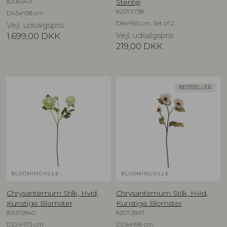
82069411
Stentøj
82072738
D43xH38 cm
D9xH9,5 cm, Set of 2
Vejl. udsalgspris
1.699,00
DKK
Vejl. udsalgspris
219,00
DKK
BESTSELLER
BLOOMINGVILLE
BLOOMINGVILLE
Chrysantemum Stilk, Hvid,
Chrysantemum Stilk, Hvid,
Kunstige Blomster
Kunstige Blomster
82072840
82072847
D22xH75 cm
D29xH96 cm