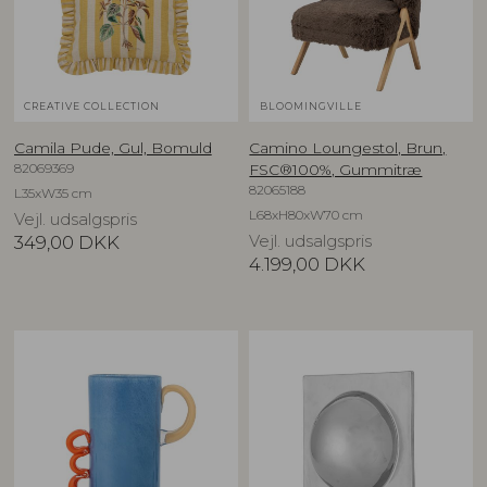
CREATIVE COLLECTION
BLOOMINGVILLE
Camila Pude, Gul, Bomuld
Camino Loungestol, Brun,
82069369
FSC®100%, Gummitræ
82065188
L35xW35 cm
L68xH80xW70 cm
Vejl. udsalgspris
349,00
DKK
Vejl. udsalgspris
4.199,00
DKK