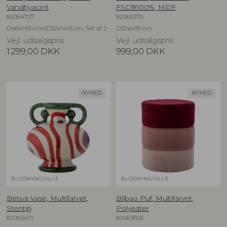
Vandhyacint
FSC®100%, MDF
82064737
82065375
D46xH50 cm/D32xH43 cm, Set of 2
D37xH35 cm
Vejl. udsalgspris
Vejl. udsalgspris
1.299,00
DKK
999,00
DKK
NYHED
NYHED
BLOOMINGVILLE
BLOOMINGVILLE
Betiva Vase, Multifarvet,
Bilbao Puf, Multifarvet,
Stentøj
Polyester
82063471
82063605