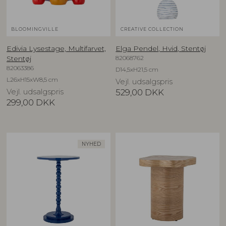
BLOOMINGVILLE
CREATIVE COLLECTION
Edivia Lysestage, Multifarvet,
Elga Pendel, Hvid, Stentøj
82068762
Stentøj
82063386
D14,5xH21,5 cm
L26xH15xW8,5 cm
Vejl. udsalgspris
Vejl. udsalgspris
529,00
DKK
299,00
DKK
NYHED