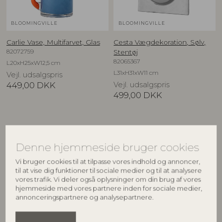
BLOOMINGVILLE
BLOOMINGVILLE
Carlie Vase, Multifarvet, Glas
Cesta Vægdekoration, Sølv,
82072759
Stentøj
82065367
L20xH25xW12,5 cm
L31xH31xW11 cm
Vejl. udsalgspris
449,00
DKK
Vejl. udsalgspris
499,00
DKK
Denne hjemmeside bruger cookies
Vi bruger cookies til at tilpasse vores indhold og annoncer,
til at vise dig funktioner til sociale medier og til at analysere
vores trafik. Vi deler også oplysninger om din brug af vores
hjemmeside med vores partnere inden for sociale medier,
annonceringspartnere og analysepartnere.
BLOOMINGVILLE
CREATIVE COLLECTION