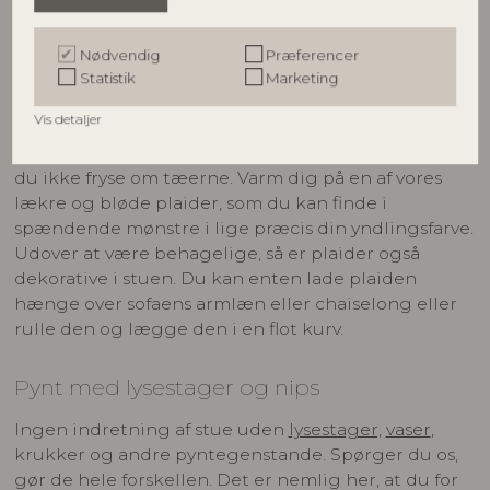
Få varmen med lækre plaider
I de kolde vintermåneder findes der ikke noget
Nødvendig
Præferencer
bedre end at tænde stearinlysene og sætte sig til
Statistik
Marketing
rette med en god film, en kop varm te og en plaid.
Vis detaljer
Bare fordi det er mørkt og koldt udenfor, behøver
du ikke fryse om tæerne. Varm dig på en af vores
lækre og bløde plaider, som du kan finde i
spændende mønstre i lige præcis din yndlingsfarve.
Udover at være behagelige, så er plaider også
dekorative i stuen. Du kan enten lade plaiden
hænge over sofaens armlæn eller chaiselong eller
rulle den og lægge den i en flot kurv.
Pynt med lysestager og nips
Ingen indretning af stue uden
lysestager,
vaser
,
krukker og andre pyntegenstande. Spørger du os,
gør de hele forskellen. Det er nemlig her, at du for