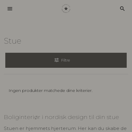
menu
search
Stue
tune
Filtre
Ingen produkter matchede dine kriterier.
Boliginteriør i nordisk design til din stue
Stuen er hjemmets hjerterum. Her kan du skabe de