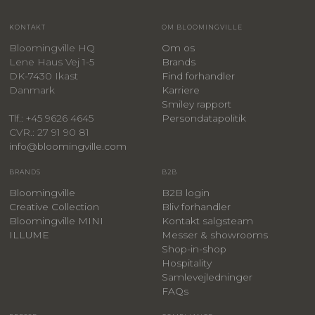
KONTAKT
OM BLOOMINGVILLE
Bloomingville HQ
Om os
Lene Haus Vej 1-5
Brands
DK-7430 Ikast
Find forhandler
Danmark
Karriere
Smiley rapport
Persondatapolitik
Tlf.: +45 9626 4645
CVR.: 27 91 90 81
info@bloomingville.com
BRANDS
B2B
Bloomingville
B2B login
Creative Collection
Bliv forhandler
Bloomingville MINI
Kontakt salgsteam
ILLUME
Messer & showrooms
Shop-in-shop
Hospitality
Samlevejledninger
FAQs