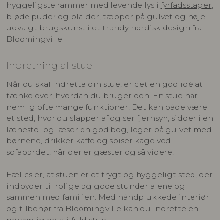
hyggeligste rammer med levende lys i
fyrfadsstager
,
bløde puder
og
plaider
,
tæpper
på gulvet og nøje
udvalgt
brugskunst
i et trendy nordisk design fra
Bloomingville
Indretning af stue
Når du skal indrette din stue, er det en god idé at
tænke over, hvordan du bruger den. En stue har
nemlig ofte mange funktioner. Det kan både være
et sted, hvor du slapper af og ser fjernsyn, sidder i en
lænestol og læser en god bog, leger på gulvet med
børnene, drikker kaffe og spiser kage ved
sofabordet, når der er gæster og så videre.
Fælles er, at stuen er et trygt og hyggeligt sted, der
indbyder til rolige og gode stunder alene og
sammen med familien. Med håndplukkede interiør
og tilbehør fra Bloomingville kan du indrette en
personlig og stilfuld stue.