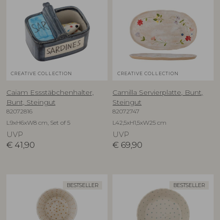
CREATIVE COLLECTION
CREATIVE COLLECTION
Caiam Essstäbchenhalter,
Camilla Servierplatte, Bunt,
Bunt, Steingut
Steingut
82072816
82072747
L9xH6xW8 cm, Set of 5
L42,5xH1,5xW25 cm
UVP
UVP
€
41,90
€
69,90
BESTSELLER
BESTSELLER