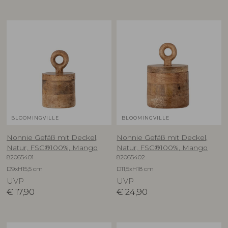
BLOOMINGVILLE
BLOOMINGVILLE
Nonnie Gefäß mit Deckel,
Nonnie Gefäß mit Deckel,
Natur, FSC®100%, Mango
Natur, FSC®100%, Mango
82065401
82065402
D9xH15,5 cm
D11,5xH18 cm
UVP
UVP
€
17,90
€
24,90