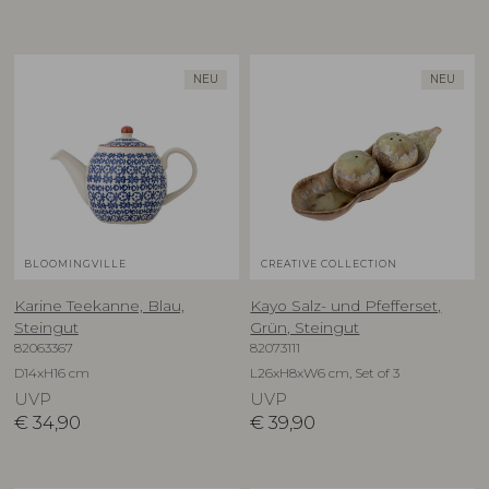
NEU
NEU
BLOOMINGVILLE
CREATIVE COLLECTION
Karine Teekanne, Blau,
Kayo Salz- und Pfefferset,
Steingut
Grün, Steingut
82063367
82073111
D14xH16 cm
L26xH8xW6 cm, Set of 3
UVP
UVP
€
34,90
€
39,90