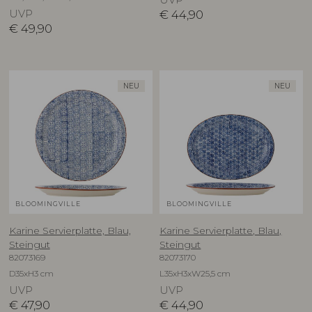
UVP
€
44,90
€
49,90
NEU
NEU
BLOOMINGVILLE
BLOOMINGVILLE
Karine Servierplatte, Blau,
Karine Servierplatte, Blau,
Steingut
Steingut
82073169
82073170
D35xH3 cm
L35xH3xW25,5 cm
UVP
UVP
€
47,90
€
44,90