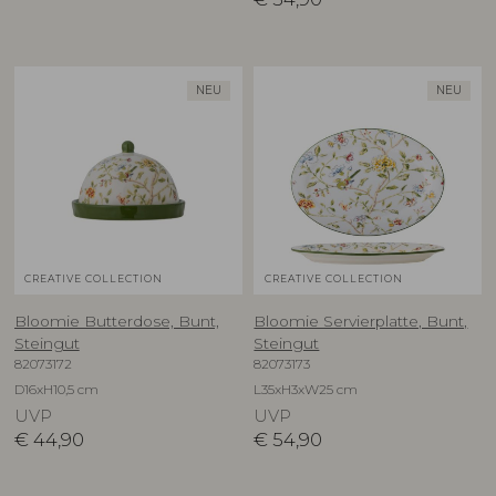
NEU
NEU
CREATIVE COLLECTION
CREATIVE COLLECTION
Bloomie Butterdose, Bunt,
Bloomie Servierplatte, Bunt,
Steingut
Steingut
82073172
82073173
D16xH10,5 cm
L35xH3xW25 cm
UVP
UVP
€
44,90
€
54,90