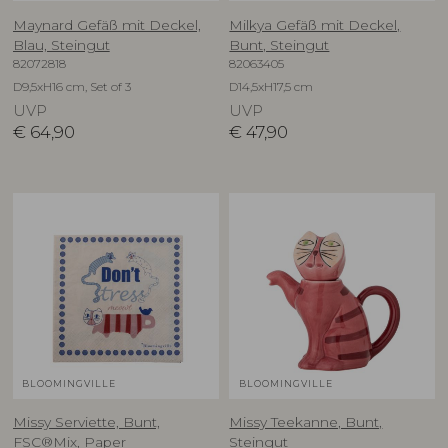
Maynard Gefäß mit Deckel,
Milkya Gefäß mit Deckel,
Blau, Steingut
Bunt, Steingut
82072818
82063405
D9,5xH16 cm, Set of 3
D14,5xH17,5 cm
UVP
UVP
€
64,90
€
47,90
BLOOMINGVILLE
BLOOMINGVILLE
Missy Serviette, Bunt,
Missy Teekanne, Bunt,
FSC®Mix, Paper
Steingut