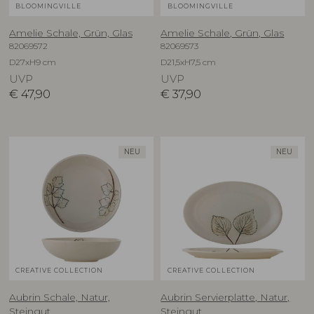
BLOOMINGVILLE
BLOOMINGVILLE
Amelie Schale, Grün, Glas
Amelie Schale, Grün, Glas
82069572
82069573
D27xH9 cm
D21,5xH7,5 cm
UVP
UVP
€
47,90
€
37,90
NEU
NEU
CREATIVE COLLECTION
CREATIVE COLLECTION
Aubrin Schale, Natur,
Aubrin Servierplatte, Natur,
Steingut
Steingut