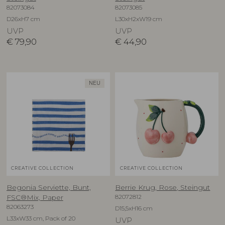
82073084
82073085
D26xH7 cm
L30xH2xW19 cm
UVP
UVP
€
79,90
€
44,90
NEU
CREATIVE COLLECTION
CREATIVE COLLECTION
Begonia Serviette, Bunt,
Berrie Krug, Rose, Steingut
82072812
FSC®Mix, Paper
82063273
D15,5xH16 cm
L33xW33 cm, Pack of 20
UVP