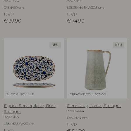
82069357
82072815
D15xH30 cm
L35,35xH4,5xW30,5 cm
UVP
UVP
€
39,90
€
74,90
NEU
NEU
BLOOMINGVILLE
CREATIVE COLLECTION
Figuria Servierplatte, Bunt,
Fleur Krug, Natur, Steingut
82069444
Steingut
82073165
D13xH24 cm
L38xH2,5xW23 cm
UVP
UVP