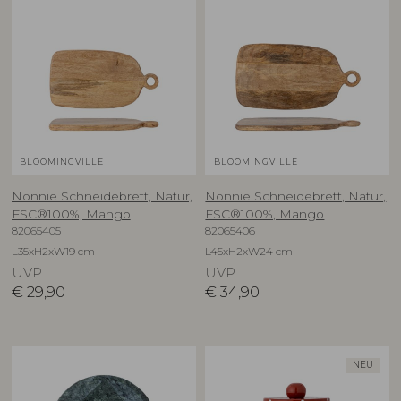
BLOOMINGVILLE
BLOOMINGVILLE
Nonnie Schneidebrett, Natur,
Nonnie Schneidebrett, Natur,
FSC®100%, Mango
FSC®100%, Mango
82065405
82065406
L35xH2xW19 cm
L45xH2xW24 cm
UVP
UVP
€
29,90
€
34,90
NEU