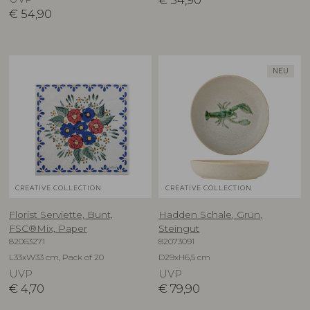
€
54,90
€
54,90
NEU
CREATIVE COLLECTION
CREATIVE COLLECTION
Florist Serviette, Bunt,
Hadden Schale, Grün,
FSC®Mix, Paper
Steingut
82063271
82073091
L33xW33 cm, Pack of 20
D29xH6,5 cm
UVP
UVP
€
4,70
€
79,90