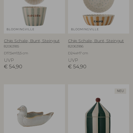
BLOOMINGVILLE
BLOOMINGVILLE
Chip Schale, Bunt, Steingut
Chip Schale, Bunt, Steingut
82063185
82063186
D17,5xH13,5 cm
D24xH7 cm
UVP
UVP
€
54,90
€
54,90
NEU