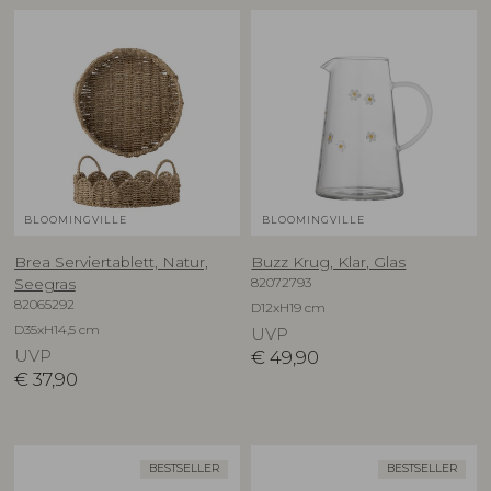
BLOOMINGVILLE
BLOOMINGVILLE
Brea Serviertablett, Natur,
Buzz Krug, Klar, Glas
82072793
Seegras
82065292
D12xH19 cm
D35xH14,5 cm
UVP
UVP
€
49,90
€
37,90
BESTSELLER
BESTSELLER