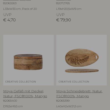
82063263
82072765
L33xW33 cm, Pack of 20
L19xH20,5xW9 cm
UVP
UVP
€
4,70
€
79,90
CREATIVE COLLECTION
CREATIVE COLLECTION
Moya Gefäß mit Deckel,
Moya Schneidebrett, Natur,
Natur, FSC®100%, Mango
FSC®100%, Mango
82065400
82065399
D19,5xH9,5 cm
L40xH2xW21,5 cm