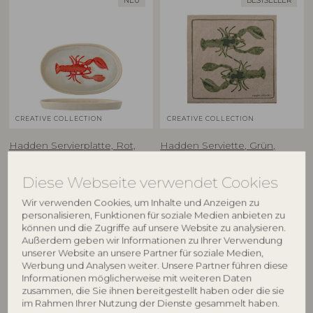
NEU
BESTSELLER
CREATIVE COLLECTION
CREATIVE COLLECTION
Hadden Servierplatte, Rot,
Hadden Serviette, Grün,
Steingut
FSC®Recycled, Paper
82073090
82063270
Diese Webseite verwendet Cookies
L29xH2,5xW18 cm
L33xW33 cm, Pack of 20
Wir verwenden Cookies, um Inhalte und Anzeigen zu
UVP
UVP
personalisieren, Funktionen für soziale Medien anbieten zu
€
32,90
€
4,70
können und die Zugriffe auf unsere Website zu analysieren.
Außerdem geben wir Informationen zu Ihrer Verwendung
unserer Website an unsere Partner für soziale Medien,
Werbung und Analysen weiter. Unsere Partner führen diese
Informationen möglicherweise mit weiteren Daten
BESTSELLER
BESTSELLER
zusammen, die Sie ihnen bereitgestellt haben oder die sie
im Rahmen Ihrer Nutzung der Dienste gesammelt haben.