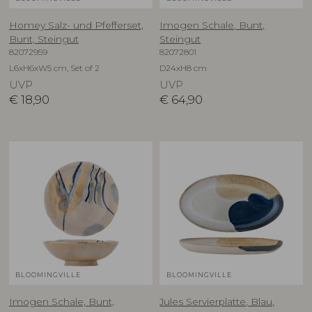
Homey Salz- und Pfefferset,
Imogen Schale, Bunt,
Bunt, Steingut
Steingut
82072959
82072801
L6xH6xW5 cm, Set of 2
D24xH8 cm
UVP
UVP
€
18,90
€
64,90
BLOOMINGVILLE
BLOOMINGVILLE
Imogen Schale, Bunt,
Jules Servierplatte, Blau,