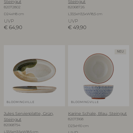
Steingut
Steingut
82072802
82068726
D24xH8 cm
L33,5xH3,5xW18,5 cm
UVP
UVP
€
64,90
€
49,90
NEU
BLOOMINGVILLE
BLOOMINGVILLE
Jules Servierplatte, Grün,
Karine Schale, Blau, Steingut
82073168
Steingut
82068754
D23xH10 cm
L33,5xH3,5xW18,5 cm
UVP