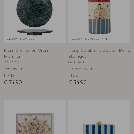
BLOOMINGVILLE
BLOOMINGVILLE MINI
Nuni Drehteller, Grün,
Party Gefäß mit Deckel, Bunt,
Marmor
Steingut
82069356
82063431
D36xH5 cm
D10,5xH17,5 cm
UVP
UVP
€
74,90
€
34,90