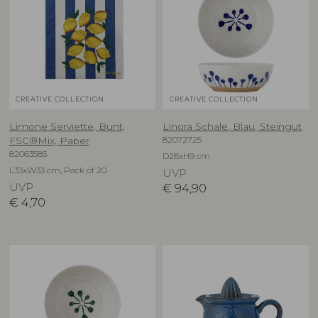
CREATIVE COLLECTION
CREATIVE COLLECTION
Limone Serviette, Bunt,
Linora Schale, Blau, Steingut
82072725
FSC®Mix, Paper
82063585
D28xH9 cm
L33xW33 cm, Pack of 20
UVP
UVP
€
94,90
€
4,70