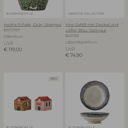
BLOOMINGVILLE
CREATIVE COLLECTION
Hezha Schale, Grün, Steingut
Hiro Gefäß mit Deckel und
82072767
Löffel, Blau, Steingut
82073131
D28xH9 cm
L35,5xH15,5xW15 cm
UVP
€
119,00
UVP
€
74,90
NEU
BLOOMINGVILLE
BLOOMINGVILLE