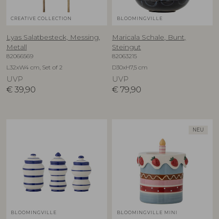
CREATIVE COLLECTION
BLOOMINGVILLE
Lyas Salatbesteck, Messing,
Maricala Schale, Bunt,
Metall
Steingut
82066569
82063215
L32xW4 cm, Set of 2
D30xH7,5 cm
UVP
UVP
€
39,90
€
79,90
NEU
BLOOMINGVILLE
BLOOMINGVILLE MINI