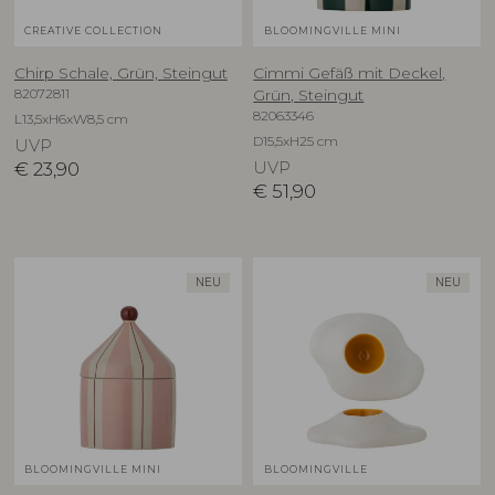
CREATIVE COLLECTION
BLOOMINGVILLE MINI
Chirp Schale, Grün, Steingut
Cimmi Gefäß mit Deckel,
82072811
Grün, Steingut
82063346
L13,5xH6xW8,5 cm
D15,5xH25 cm
UVP
€
23,90
UVP
€
51,90
NEU
NEU
BLOOMINGVILLE MINI
BLOOMINGVILLE