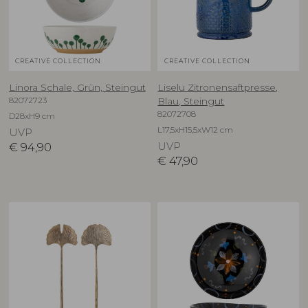
CREATIVE COLLECTION
CREATIVE COLLECTION
Linora Schale, Grün, Steingut
Liselu Zitronensaftpresse,
82072723
Blau, Steingut
82072708
D28xH9 cm
L17,5xH15,5xW12 cm
UVP
€
94,90
UVP
€
47,90