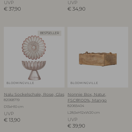
UVP
UVP
€
37,90
€
34,90
BESTSELLER
BLOOMINGVILLE
BLOOMINGVILLE
Nalu Sockelschale, Rose, Glas
Nonnie Box, Natur,
82068719
FSC®100%, Mango
82065404
D13xH10 cm
L28,5xH12xW20 cm
UVP
€
13,90
UVP
€
39,90