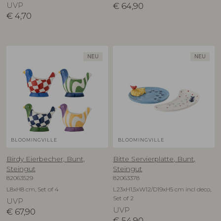
UVP
€
64,90
€
4,70
NEU
NEU
BLOOMINGVILLE
BLOOMINGVILLE
Birdy Eierbecher, Bunt,
Bitte Servierplatte, Bunt,
Steingut
Steingut
82063529
82063378
L8xH8 cm, Set of 4
L23xH1,5xW12/D19xH5 cm incl deco,
Set of 2
UVP
UVP
€
67,90
€
54,90