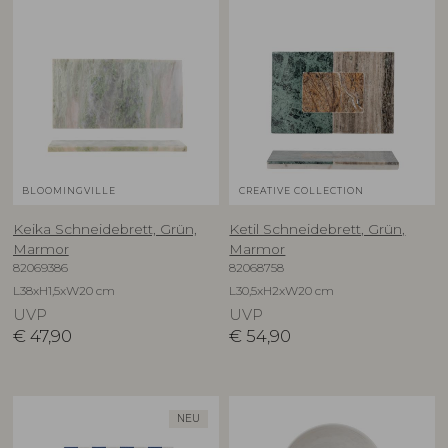
BLOOMINGVILLE
CREATIVE COLLECTION
Keika Schneidebrett, Grün,
Ketil Schneidebrett, Grün,
Marmor
Marmor
82069386
82068758
L38xH1,5xW20 cm
L30,5xH2xW20 cm
UVP
UVP
€
47,90
€
54,90
NEU