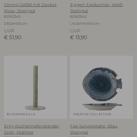
Cimmi Gefäß mit Deckel,
Eggert Eierbecher, Weiß,
Rose, Steingut
Steingut
82063345
82063542
D15,5xH25 cm
L14,5xH11xW3 cm
UVP
UVP
€
51,90
€
13,90
BLOOMINGVILLE
CREATIVE COLLECTION
Emy Küchenrollenständer,
Fae Servierplatte, Blau,
Grün, Marmor
Steingut