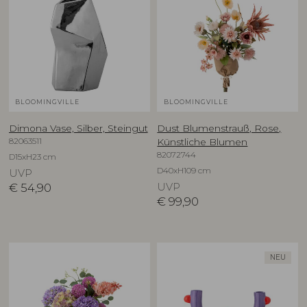
BLOOMINGVILLE
BLOOMINGVILLE
Dimona Vase, Silber, Steingut
Dust Blumenstrauß, Rose,
82063511
Künstliche Blumen
82072744
D15xH23 cm
D40xH109 cm
UVP
€
54,90
UVP
€
99,90
NEU