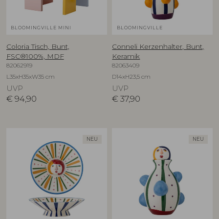
BLOOMINGVILLE MINI
BLOOMINGVILLE
Coloria Tisch, Bunt,
Conneli Kerzenhalter, Bunt,
FSC®100%, MDF
Keramik
82062919
82063409
L35xH35xW35 cm
D14xH23,5 cm
UVP
UVP
€
94,90
€
37,90
NEU
NEU