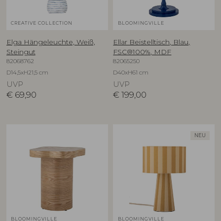
CREATIVE COLLECTION
BLOOMINGVILLE
Elga Hängeleuchte, Weiß,
Ellar Beistelltisch, Blau,
Steingut
FSC®100%, MDF
82068762
82065250
D14,5xH21,5 cm
D40xH61 cm
UVP
UVP
€
69,90
€
199,00
NEU
BLOOMINGVILLE
BLOOMINGVILLE