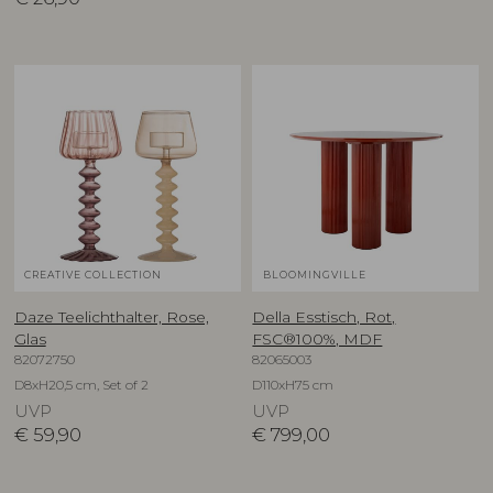
CREATIVE COLLECTION
BLOOMINGVILLE
Daze Teelichthalter, Rose,
Della Esstisch, Rot,
Glas
FSC®100%, MDF
82072750
82065003
D8xH20,5 cm, Set of 2
D110xH75 cm
UVP
UVP
€
59,90
€
799,00