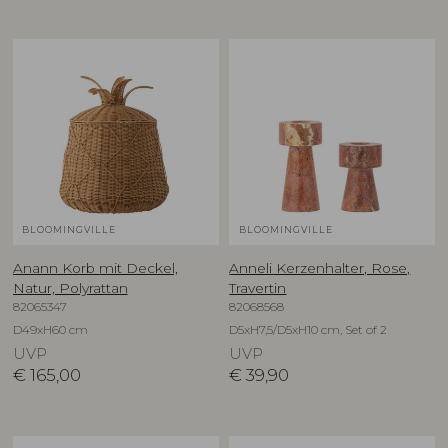
BLOOMINGVILLE
BLOOMINGVILLE
Anann Korb mit Deckel,
Anneli Kerzenhalter, Rose,
Natur, Polyrattan
Travertin
82065347
82068568
D49xH60 cm
D5xH7,5/D5xH10 cm, Set of 2
UVP
UVP
€
165,00
€
39,90