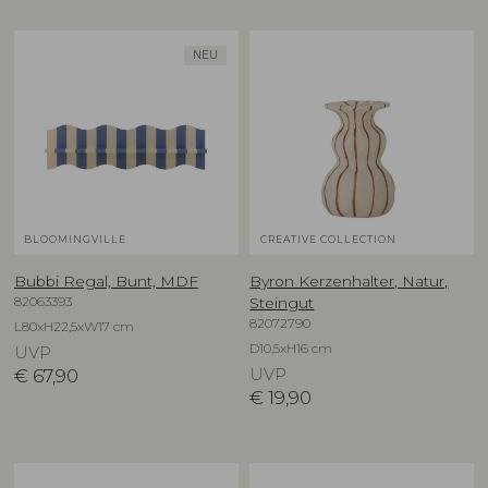
NEU
BLOOMINGVILLE
CREATIVE COLLECTION
Bubbi Regal, Bunt, MDF
Byron Kerzenhalter, Natur,
82063393
Steingut
82072790
L80xH22,5xW17 cm
D10,5xH16 cm
UVP
€
67,90
UVP
€
19,90