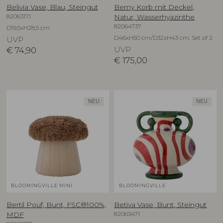
Belivia Vase, Blau, Steingut
Berny Korb mit Deckel,
82063171
Natur, Wasserhyazinthe
82064737
D19,5xH28,5 cm
D46xH50 cm/D32xH43 cm, Set of 2
UVP
€
74,90
UVP
€
175,00
NEU
NEU
BLOOMINGVILLE MINI
BLOOMINGVILLE
Bertil Pouf, Bunt, FSC®100%,
Betiva Vase, Bunt, Steingut
82063471
MDF