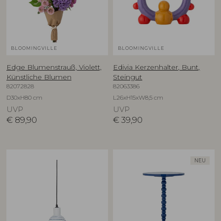
BLOOMINGVILLE
BLOOMINGVILLE
Edge Blumenstrauß, Violett,
Edivia Kerzenhalter, Bunt,
Künstliche Blumen
Steingut
82072828
82063386
D30xH80 cm
L26xH15xW8,5 cm
UVP
UVP
€
89,90
€
39,90
NEU