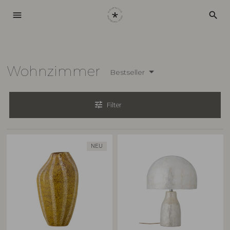
menu
search
Wohnzimmer
Bestseller
tune
Filter
NEU