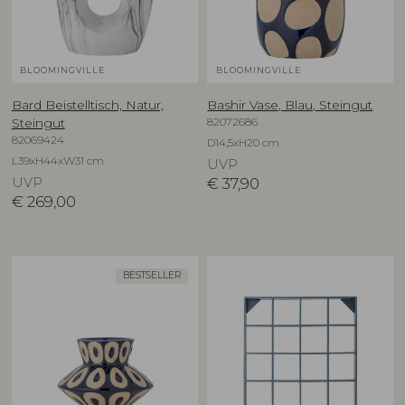
BLOOMINGVILLE
BLOOMINGVILLE
Bard Beistelltisch, Natur,
Bashir Vase, Blau, Steingut
82072686
Steingut
82069424
D14,5xH20 cm
L39xH44xW31 cm
UVP
UVP
€
37,90
€
269,00
BESTSELLER