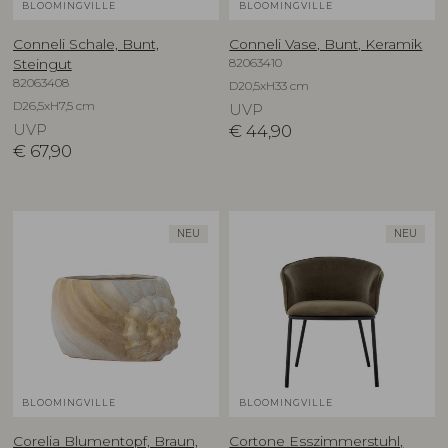
BLOOMINGVILLE
BLOOMINGVILLE
Conneli Schale, Bunt,
Conneli Vase, Bunt, Keramik
82063410
Steingut
82063408
D20,5xH33 cm
D26,5xH7,5 cm
UVP
UVP
€
44,90
€
67,90
NEU
NEU
BLOOMINGVILLE
BLOOMINGVILLE
Corelia Blumentopf, Braun,
Cortone Esszimmerstuhl,