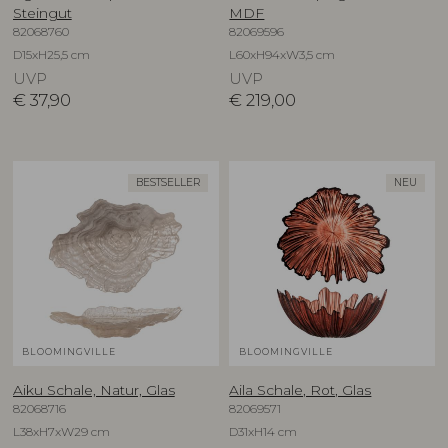
Steingut
MDF
82068760
82069596
D15xH25,5 cm
L60xH94xW3,5 cm
UVP
UVP
€
37,90
€
219,00
BESTSELLER
NEU
BLOOMINGVILLE
BLOOMINGVILLE
Aiku Schale, Natur, Glas
Aila Schale, Rot, Glas
82068716
82069571
L38xH7xW29 cm
D31xH14 cm