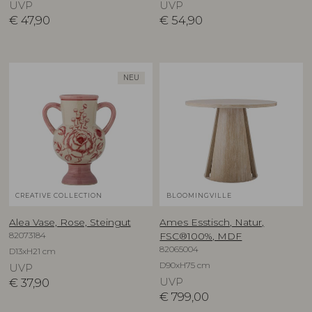
UVP
UVP
€
47,90
€
54,90
NEU
CREATIVE COLLECTION
BLOOMINGVILLE
Alea Vase, Rose, Steingut
Ames Esstisch, Natur,
82073184
FSC®100%, MDF
82065004
D13xH21 cm
D90xH75 cm
UVP
€
37,90
UVP
€
799,00