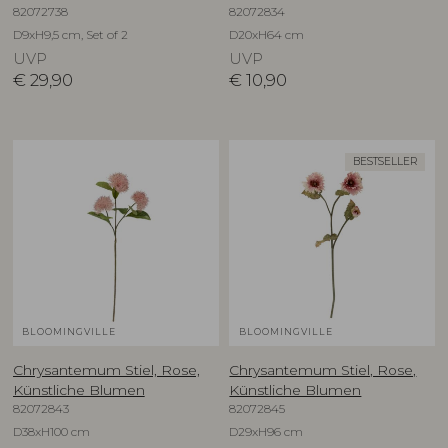
82072738
82072834
D9xH9,5 cm, Set of 2
D20xH64 cm
UVP
UVP
€
29,90
€
10,90
BESTSELLER
BLOOMINGVILLE
BLOOMINGVILLE
Chrysantemum Stiel, Rose,
Chrysantemum Stiel, Rose,
Künstliche Blumen
Künstliche Blumen
82072843
82072845
D38xH100 cm
D29xH96 cm