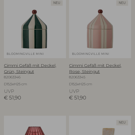
NEU
NEU
BLOOMINGVILLE MINI
BLOOMINGVILLE MINI
Cimmi Gefäß mit Deckel,
Cimmi Gefäß mit Deckel,
Grün, Steingut
Rose, Steingut
82063346
82063345
D15,5xH25 cm
D15,5xH25 cm
UVP
UVP
€
51,90
€
51,90
NEU