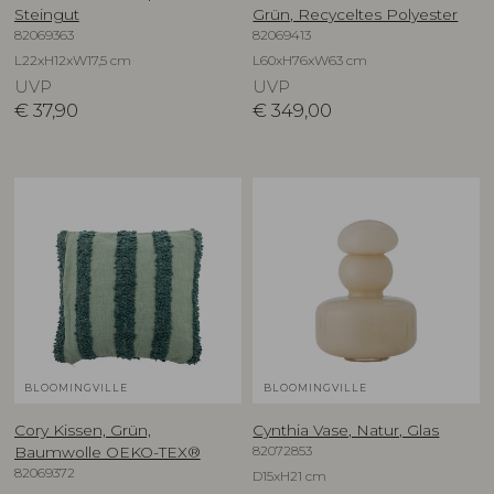
Steingut
Grün, Recyceltes Polyester
82069363
82069413
L22xH12xW17,5 cm
L60xH76xW63 cm
UVP
UVP
€
37,90
€
349,00
BLOOMINGVILLE
BLOOMINGVILLE
Cory Kissen, Grün,
Cynthia Vase, Natur, Glas
82072853
Baumwolle OEKO-TEX®
82069372
D15xH21 cm