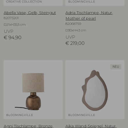
CREATIVE COLLECTION
BLOOMINGVILLE
Abella Vase, Gelb, Steingut
Adria Tischlampe, Natur,
82073201
Mother of pearl
82068759
D21xH35,5 cm
D30xH43 cm
UVP
€
94,90
UVP
€
219,00
NEU
BLOOMINGVILLE
BLOOMINGVILLE
Agni Tischlampe, Bronze,
Aika Wand-Spiegel, Natur,