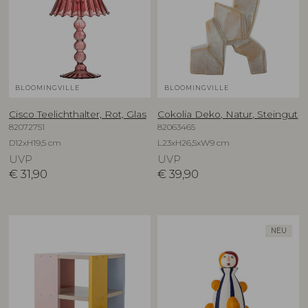
BLOOMINGVILLE
BLOOMINGVILLE
Cisco Teelichthalter, Rot, Glas
Cokolia Deko, Natur, Steingut
82072751
82063465
D12xH19,5 cm
L23xH26,5xW9 cm
UVP
UVP
€
31,90
€
39,90
NEU