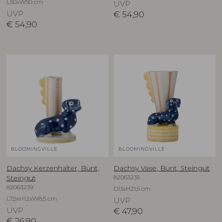
L50xW50 cm
UVP
UVP
€
54,90
€
54,90
BLOOMINGVILLE
BLOOMINGVILLE
Dachsy Kerzenhalter, Bunt,
Dachsy Vase, Bunt, Steingut
82063235
Steingut
82063239
D13xH21,5 cm
L7,5xH12xW8,5 cm
UVP
UVP
€
47,90
€
26,90