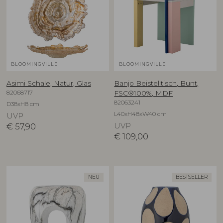
BLOOMINGVILLE
BLOOMINGVILLE
Asimi Schale, Natur, Glas
Banjo Beistelltisch, Bunt,
82068717
FSC®100%, MDF
82063241
D38xH8 cm
L40xH48xW40 cm
UVP
€
57,90
UVP
€
109,00
NEU
BESTSELLER