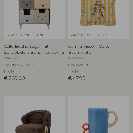
BLOOMINGVILLE MINI
CREATIVE COLLECTION
Calle Bücherregal mit
Camila Kissen, Gelb,
Schubladen, Bunt, Paulownia
Baumwolle
82063169
82069369
L55xH63xW26 cm
L35xW35 cm
UVP
UVP
€
269,00
€
47,90