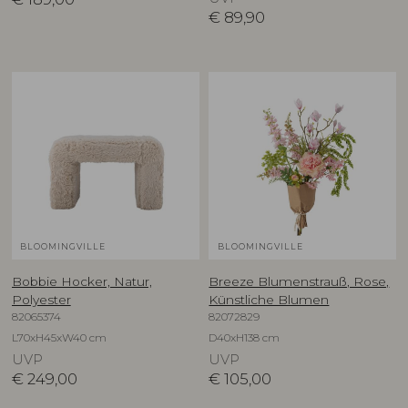
€
89,90
BLOOMINGVILLE
BLOOMINGVILLE
Bobbie Hocker, Natur,
Breeze Blumenstrauß, Rose,
Polyester
Künstliche Blumen
82065374
82072829
L70xH45xW40 cm
D40xH138 cm
UVP
UVP
€
249,00
€
105,00