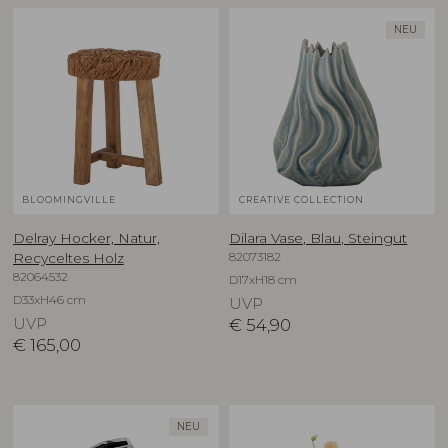
NEU
BLOOMINGVILLE
CREATIVE COLLECTION
Delray Hocker, Natur,
Dilara Vase, Blau, Steingut
82073182
Recyceltes Holz
82064532
D17xH18 cm
D33xH46 cm
UVP
UVP
€
54,90
€
165,00
NEU