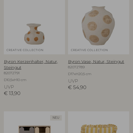
CREATIVE COLLECTION
CREATIVE COLLECTION
Byron Kerzenhalter, Natur,
Byron Vase, Natur, Steingut
82072789
Steingut
82072791
D17xH20,5 cm
D10,5xH10 cm
UVP
UVP
€
54,90
€
13,90
NEU