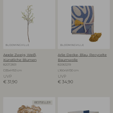
BLOOMINGVILLE
BLOOMINGVILLE
Apple Zweig, Weiß,
Arlie Decke, Blau, Recycelte
Künstliche Blumen
Baumwolle
82072831
82063219
D35xH153 cm
L160xW130 cm
UVP
UVP
€
31,90
€
34,90
BESTSELLER