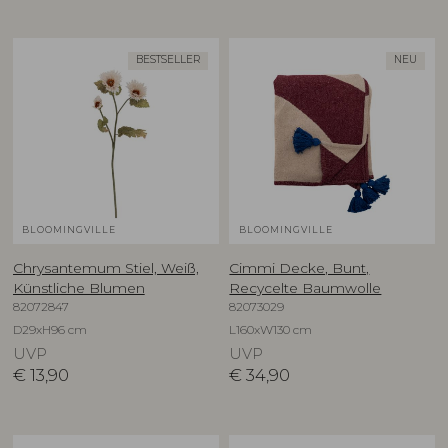
BESTSELLER
NEU
BLOOMINGVILLE
BLOOMINGVILLE
Chrysantemum Stiel, Weiß,
Cimmi Decke, Bunt,
Künstliche Blumen
Recycelte Baumwolle
82072847
82073029
D29xH96 cm
L160xW130 cm
UVP
UVP
€
13,90
€
34,90