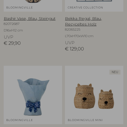
BLOOMINGVILLE
CREATIVE COLLECTION
Bashir Vase, Blau, Steingut
Bekka Regal, Blau,
82072687
Recyceltes Holz
82065225
D16xH12 cm
L70xH70xW10 cm
UVP
€
29,90
UVP
€
129,00
NEU
BLOOMINGVILLE
BLOOMINGVILLE MINI