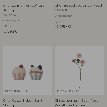
Charlize Blumentopf, Grün,
Cher Beistelltisch, Rot, Metall
82069411
Steingut
82072757
D43xH38 cm
D21xH19,5 cm
UVP
UVP
€
229,00
€
59,90
BLOOMINGVILLE
BLOOMINGVILLE
Chip Kerzenhalter, Bunt,
Chrysantemum Stiel, Rose,
Steingut
Künstliche Blumen