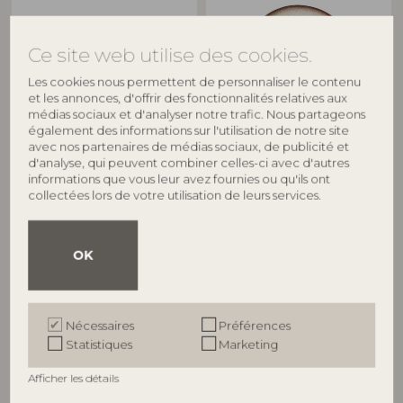
Ce site web utilise des cookies.
Les cookies nous permettent de personnaliser le contenu
et les annonces, d'offrir des fonctionnalités relatives aux
médias sociaux et d'analyser notre trafic. Nous partageons
également des informations sur l'utilisation de notre site
avec nos partenaires de médias sociaux, de publicité et
BLOOMINGVILLE
BLOOMINGVILLE
d'analyse, qui peuvent combiner celles-ci avec d'autres
informations que vous leur avez fournies ou qu'ils ont
Jules Assiette Creuse, Verte,
Jules Assiette, Bleu, Grès
collectées lors de votre utilisation de leurs services.
82046906
Grès
82068746
D28,5xH2 cm
D22xH5 cm
Prix de vente indicatif
OK
Prix de vente indicatif
€
24,90
€
28,90
Nécessaires
Préférences
Statistiques
Marketing
Afficher les détails