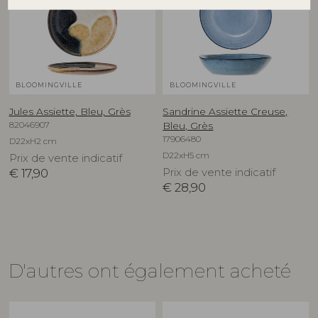
BLOOMINGVILLE
BLOOMINGVILLE
Jules Assiette, Bleu, Grès
Sandrine Assiette Creuse,
82046907
Bleu, Grès
17906480
D22xH2 cm
D22xH5 cm
Prix de vente indicatif
€
17,90
Prix de vente indicatif
€
28,90
D'autres ont également acheté