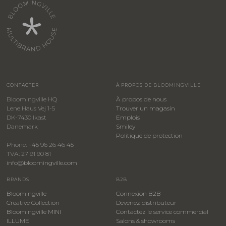
CONTACTER
À PROPOS DE BLOOMINGVILLE
Bloomingville HQ
À propos de nous
Lene Haus Vej 1-5
Trouver un magasin
DK-7430 Ikast
Emplois
Danemark
Smiley
​Politique de protection
Phone: +45 96 26 46 45
TVA: 27 91 90 81
info@bloomingville.com
BRANDS
B2B
Bloomingville
Connexion B2B
Creative Collection
Devenez distributeur
Bloomingville MINI
Contactez le service commercial
ILLUME
Salons & showrooms