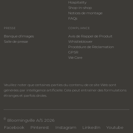
Hospitality
​Shop-in-shop
Notices de montage
FAQs
PRESSE
COMPLIANCE
Banque d’images
Avis de Rappel de Produit
Salle de presse
Whistleblower
​Procédure de Réclamation
GPSR
We Care
Veuillez noter que certaines parties du contenu de ce site Web sont
générées par intelligence artificielle. Cela peut entraîner des formulations
étranges et parfois droles.
®
Bloomingville A/S 2026
Facebook
Pinterest
Instagram
LinkedIn
Youtube