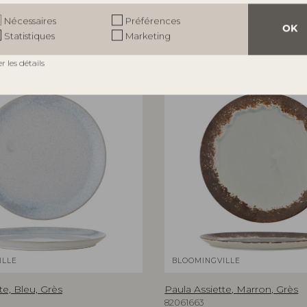
Nécessaires
Préférences
OK
Statistiques
Marketing
er les détails
ILLE
BLOOMINGVILLE
te, Bleu, Grès
Paula Assiette, Marron, Grès
82061663