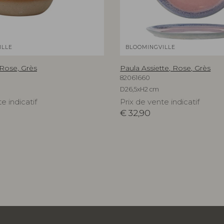
ILLE
BLOOMINGVILLE
Rose, Grès
Paula Assiette, Rose, Grès
82061660
D26,5xH2 cm
e indicatif
Prix de vente indicatif
€
32,90