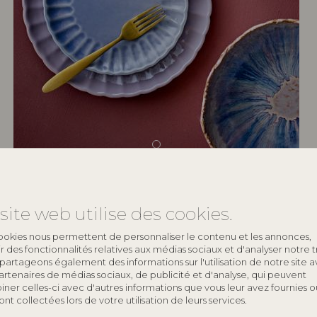
site web utilise des cookies.
keyboard_arrow_down
ookies nous permettent de personnaliser le contenu et les annonces,
rir des fonctionnalités relatives aux médias sociaux et d'analyser notre tr
keyboard_arrow_down
partageons également des informations sur l'utilisation de notre site 
artenaires de médias sociaux, de publicité et d'analyse, qui peuvent
ner celles-ci avec d'autres informations que vous leur avez fournies o
 ont collectées lors de votre utilisation de leurs services.