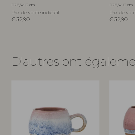
D26,5xH2 cm
D26,5xH2 cm
Prix de vente indicatif
Prix de vent
€
32,90
€
32,90
D'autres ont égalem