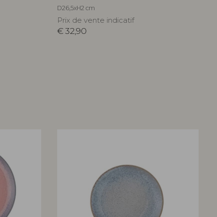
D26,5xH2 cm
Prix de vente indicatif
€
32,90