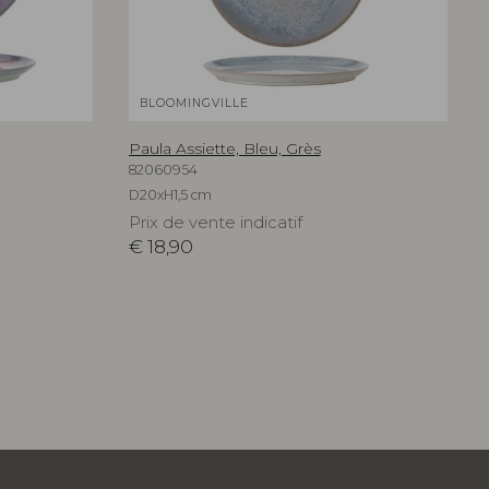
BLOOMINGVILLE
Paula Assiette, Bleu, Grès
82060954
D20xH1,5 cm
Prix de vente indicatif
€
18,90