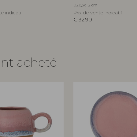
D26,5xH2 cm
e indicatif
Prix de vente indicatif
€
32,90
ent acheté