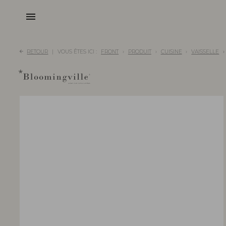
menu
RETOUR
VOUS ÊTES ICI :
FRONT
PRODUIT
CUISINE
VAISSELLE