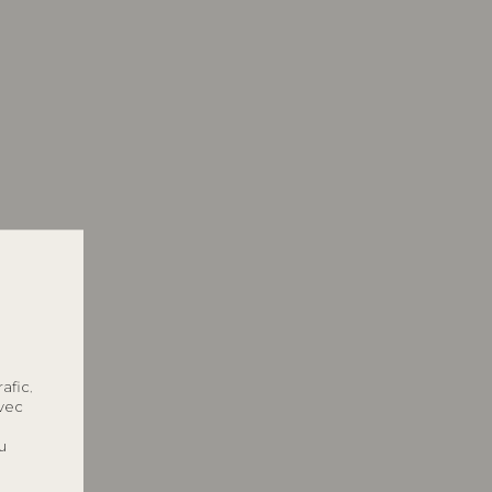
afic.
avec
u