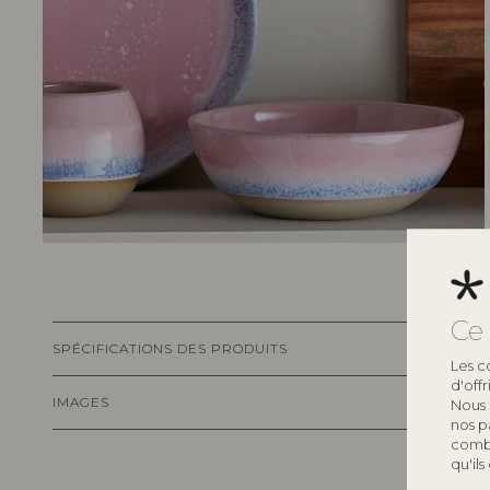
Ce 
SPÉCIFICATIONS DES PRODUITS
Les c
d'off
IMAGES
Nous 
nos p
combi
qu'ils