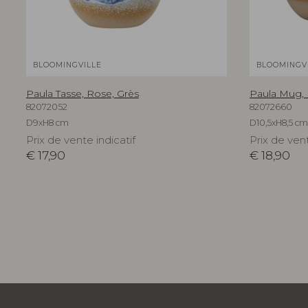
BLOOMINGVILLE
BLOOMINGV
Paula Tasse, Rose, Grès
Paula Mug, 
82072052
82072660
D9xH8 cm
D10,5xH8,5 cm
Prix de vente indicatif
Prix de vent
€
17,90
€
18,90