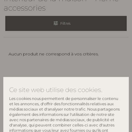
accessories
tune
Filtres
Aucun produit ne correspond à vos critères.
Ajoutez une touche unique et personnelle
à votre maison
Ce site web utilise des cookies.
Les cookies nous permettent de personnaliser le contenu
et les annonces, d'offrir des fonctionnalités relatives aux
Ajoutez une touche unique et personnelle à votre
médias sociaux et d'analyser notre trafic. Nous partageons
maison avec les quatre marques de style de vie de
également des informations sur l'utilisation de notre site
notre maison multimarque Bloomingville A/S. Que
avec nos partenaires de médias sociaux, de publicité et
d'analyse, qui peuvent combiner celles-ci avec d'autres
vous cherchiez un style classique, minimaliste,
informations que vous leur avez fournies ou qu'ils ont