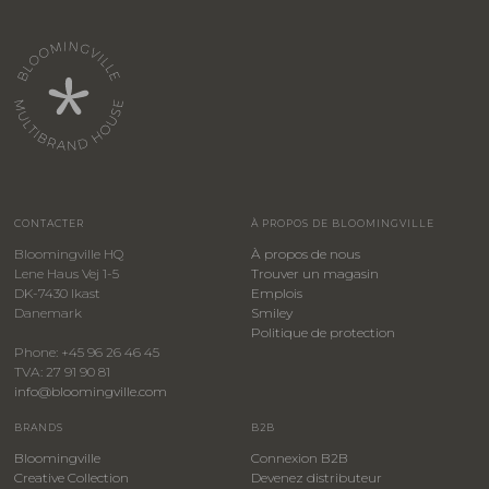
CONTACTER
À PROPOS DE BLOOMINGVILLE
Bloomingville HQ
À propos de nous
Lene Haus Vej 1-5
Trouver un magasin
DK-7430 Ikast
Emplois
Danemark
Smiley
​Politique de protection
Phone: +45 96 26 46 45
TVA: 27 91 90 81
info@bloomingville.com
BRANDS
B2B
Bloomingville
Connexion B2B
Creative Collection
Devenez distributeur