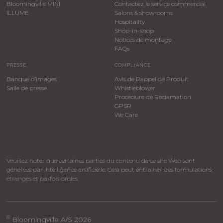
Bloomingville MINI
Contactez le service commercial
ILLUME
Salons & showrooms
Hospitality
​Shop-in-shop
Notices de montage
FAQs
PRESSE
COMPLIANCE
Banque d’images
Avis de Rappel de Produit
Salle de presse
Whistleblower
​Procédure de Réclamation
GPSR
We Care
Veuillez noter que certaines parties du contenu de ce site Web sont
générées par intelligence artificielle. Cela peut entraîner des formulations
étranges et parfois droles.
®
Bloomingville A/S 2026