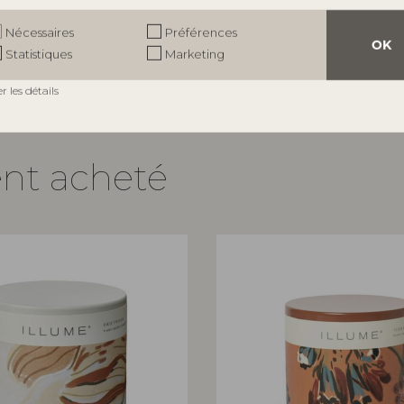
urs - D11,5xH12 cm
Prix de vente indicatif
e indicatif
€
21,90
Nécessaires
Préférences
OK
Statistiques
Marketing
er les détails
ent acheté