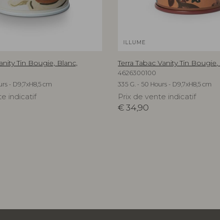
ILLUME
nity Tin Bougie, Blanc,
Terra Tabac Vanity Tin Bougie,
4626300100
urs - D9,7xH8,5 cm
335 G. - 50 Hours - D9,7xH8,5 cm
e indicatif
Prix de vente indicatif
€
34,90