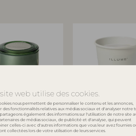
site web utilise des cookies.
ookies nous permettent de personnaliser le contenu et les annonces,
ILLUME
rir des fonctionnalités relatives aux médias sociaux et d'analyser notre tr
partageons également des informations sur l'utilisation de notre site 
 Statement Verre Bougie,
Hinoki Sage Bougie Refill, Bla
artenaires de médias sociaux, de publicité et d'analyse, qui peuvent
ner celles-ci avec d'autres informations que vous leur avez fournies o
4626200300
 ont collectées lors de votre utilisation de leurs services.
235 G. - 40 Hours - D9xH9 cm