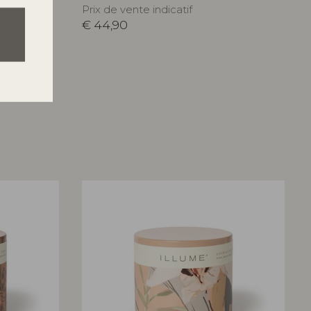
Prix de vente indicatif
€
44,90