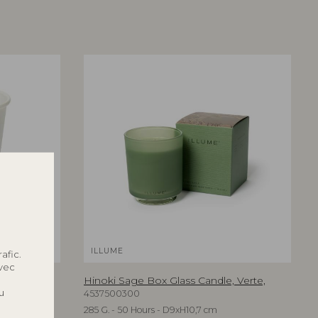
ILLUME
afic.
avec
nc,
Hinoki Sage Box Glass Candle, Verte,
u
4537500300
285 G. - 50 Hours - D9xH10,7 cm