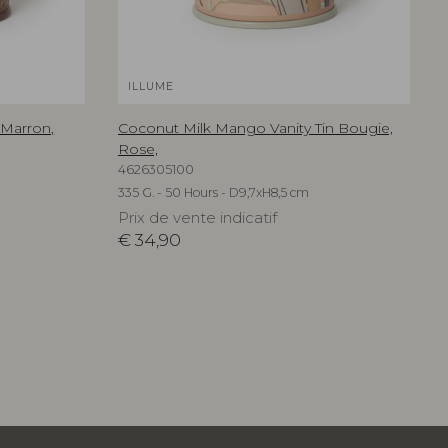
ILLUME
 Marron,
Coconut Milk Mango Vanity Tin Bougie,
Rose,
4626305100
335 G. - 50 Hours - D9,7xH8,5 cm
Prix de vente indicatif
€
34,90