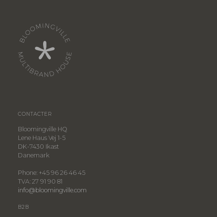
CONTACTER
Bloomingville HQ
Lene Haus Vej 1-5
DK-7430 Ikast
Danemark
Phone: +45 96 26 46 45
TVA: 27 91 90 81
info@bloomingville.com
B2B