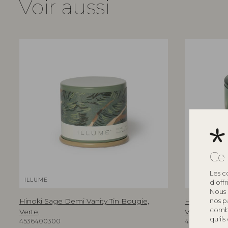
Voir aussi
Ce 
Les c
ILLUME
ILLUME
d'off
Nous 
Hinoki Sage Demi Vanity Tin Bougie,
Hinoki Sage
nos p
combi
Verte,
Verte,
qu'ils
4536400300
4626100300