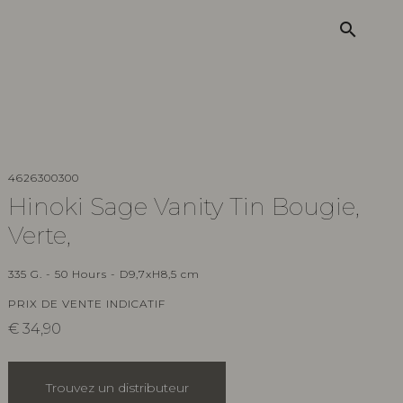
search
4626300300
Hinoki Sage Vanity Tin Bougie,
Verte,
335 G. - 50 Hours - D9,7xH8,5 cm
PRIX DE VENTE INDICATIF
€
34,90
Trouvez un distributeur