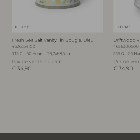
ILLUME
ILLUME
Fresh Sea Salt Vanity Tin Bougie, Bleu,
Driftwood Va
4626334100
4626300500
335 G. - 50 Hours - D9,7xH8,5 cm
335 G. - 50 Ho
Prix de vente indicatif
Prix de vent
€
34,90
€
34,90