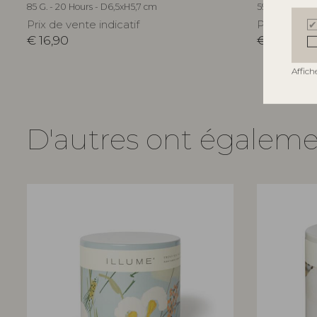
85 G. - 20 Hours - D6,5xH5,7 cm
590 G. - 60 Ho
Prix de vente indicatif
Prix de vent
€
16,90
€
64,90
Affich
D'autres ont égalem