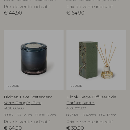
Prix de vente indicatif
Prix de vente indicatif
€
44,90
€
64,90
ILLUME
ILLUME
Hidden Lake Statement
Hinoki Sage Diffuseur de
Verre Bougie, Bleu,
Parfum, Verte,
4626100200
4536300300
590 G. - 60 Hours - D11,5xH12 cm
88,7 ML. - 9 Reeds - D8xH7 cm
Prix de vente indicatif
Prix de vente indicatif
€
64,90
€
39,90