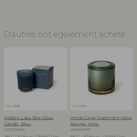
D'autres ont également acheté
ILLUME
ILLUME
Hidden Lake Box Glass
Hinoki Sage Statement Verre
Candle, Bleu,
Bougie, Verte,
4537500200
4626100300
285 G. - 50 Hours - D9xH10,7 cm
590 G. - 60 Hours - D11,5xH12 cm