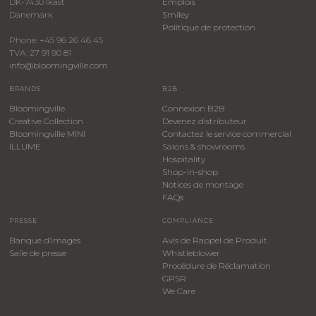
DK-7430 Ikast
Emplois
Danemark
Smiley
​Politique de protection
Phone: +45 96 26 46 45
TVA: 27 91 90 81
info@bloomingville.com
BRANDS
B2B
Bloomingville
Connexion B2B
Creative Collection
Devenez distributeur
Bloomingville MINI
Contactez le service commercial
ILLUME
Salons & showrooms
Hospitality
​Shop-in-shop
Notices de montage
FAQs
PRESSE
COMPLIANCE
Banque d’images
Avis de Rappel de Produit
Salle de presse
Whistleblower
​Procédure de Réclamation
GPSR
We Care