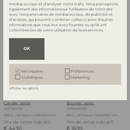
médias sociaux et d'analyser notre trafic. Nous partageons
Prix de vente indicatif
Prix de vente indicatif
également des informations sur l'utilisation de notre site
€
34,90
€
64,90
avec nos partenaires de médias sociaux, de publicité et
d'analyse, qui peuvent combiner celles-ci avec d'autres
informations que vous leur avez fournies ou qu'ils ont
collectées lors de votre utilisation de leurs services.
OK
Nécessaires
Préférences
Statistiques
Marketing
ILLUME
ILLUME
Afficher les détails
Fresh Sea Salt Box Glass
Hinoki Sage Demi Vanity Tin
Candle, Verte,
Bougie, Verte,
4537534100
4536400300
285 G. - 50 Hours - D9xH10,7 cm
85 G. - 20 Hours - D6,5xH5,7 cm
Prix de vente indicatif
Prix de vente indicatif
€
44,90
€
16,90