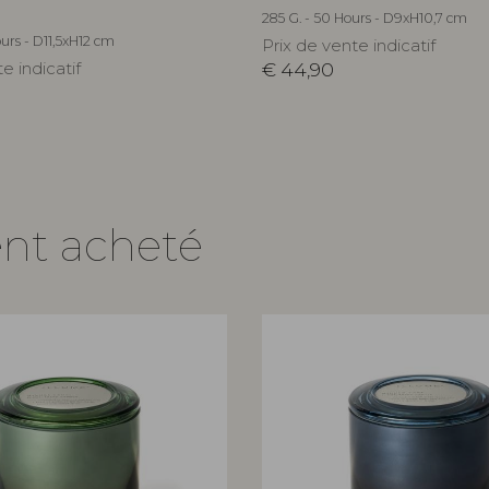
285 G. - 50 Hours - D9xH10,7 cm
urs - D11,5xH12 cm
Prix de vente indicatif
e indicatif
€
44,90
ent acheté