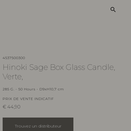
search
4537500300
Hinoki Sage Box Glass Candle,
Verte,
285 G. - 50 Hours - D9xH10,7 cm
PRIX DE VENTE INDICATIF
€
44,90
Trouvez un distributeur