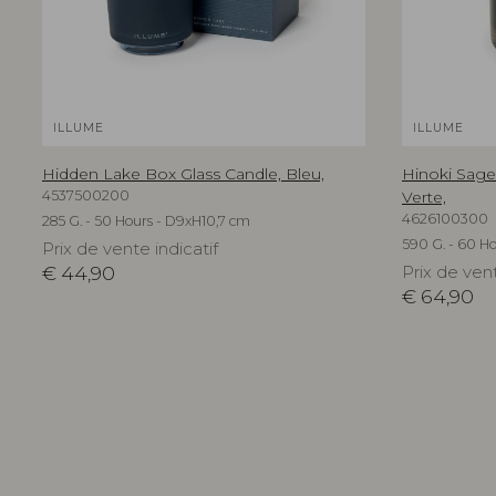
ILLUME
ILLUME
Hidden Lake Box Glass Candle, Bleu,
Hinoki Sage
4537500200
Verte,
4626100300
285 G. - 50 Hours - D9xH10,7 cm
590 G. - 60 Ho
Prix de vente indicatif
€
44,90
Prix de vent
€
64,90