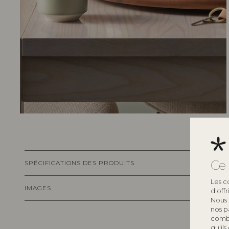
Ce 
SPÉCIFICATIONS DES PRODUITS
Les c
IMAGES
d'off
Nous 
nos p
combi
qu'ils