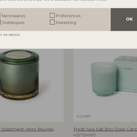
Nécessaires
Préférences
OK
Statistiques
Marketing
er les détails
ILLUME
 Statement Verre Bougie,
Fresh Sea Salt Box Glass Candl
4537534100