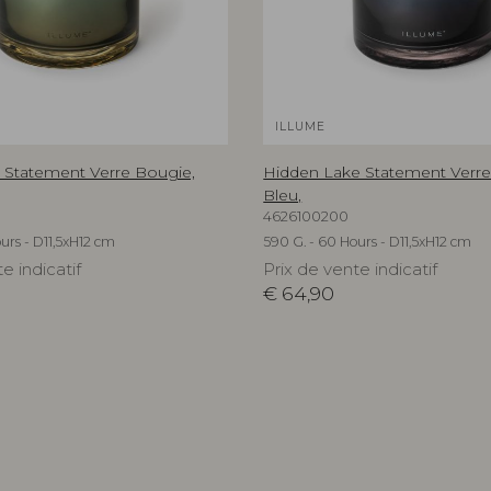
ILLUME
 Statement Verre Bougie,
Hidden Lake Statement Verre
Bleu,
4626100200
urs - D11,5xH12 cm
590 G. - 60 Hours - D11,5xH12 cm
e indicatif
Prix de vente indicatif
€
64,90