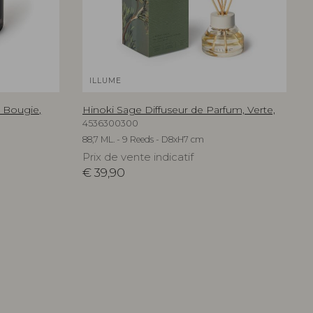
ILLUME
 Bougie,
Hinoki Sage Diffuseur de Parfum, Verte,
4536300300
88,7 ML. - 9 Reeds - D8xH7 cm
Prix de vente indicatif
€
39,90