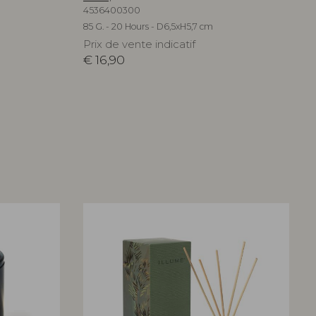
4536400300
85 G. - 20 Hours - D6,5xH5,7 cm
Prix de vente indicatif
€
16,90