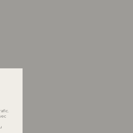
afic.
avec
u