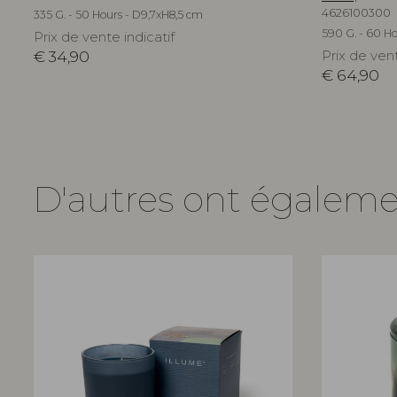
4626100300
335 G. - 50 Hours - D9,7xH8,5 cm
590 G. - 60 Ho
Prix de vente indicatif
€
34,90
Prix de vent
€
64,90
D'autres ont égalem