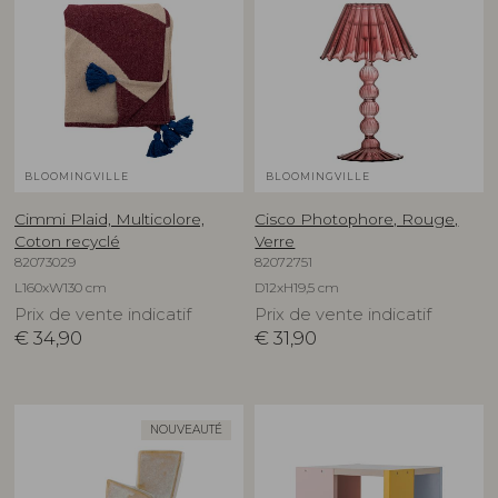
BLOOMINGVILLE
BLOOMINGVILLE
Cimmi Plaid, Multicolore,
Cisco Photophore, Rouge,
Coton recyclé
Verre
82073029
82072751
L160xW130 cm
D12xH19,5 cm
Prix de vente indicatif
Prix de vente indicatif
€
34,90
€
31,90
NOUVEAUTÉ