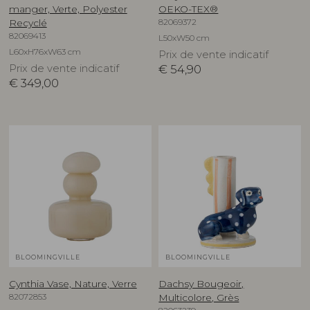
manger, Verte, Polyester
OEKO-TEX®
82069372
Recyclé
82069413
L50xW50 cm
L60xH76xW63 cm
Prix de vente indicatif
Prix de vente indicatif
€
54,90
€
349,00
BLOOMINGVILLE
BLOOMINGVILLE
Cynthia Vase, Nature, Verre
Dachsy Bougeoir,
82072853
Multicolore, Grès