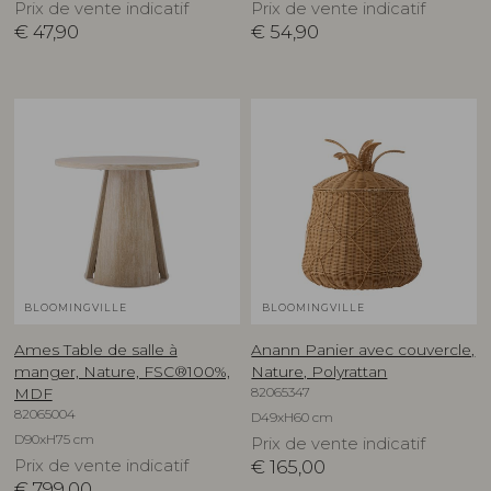
Prix de vente indicatif
Prix de vente indicatif
€
47,90
€
54,90
BLOOMINGVILLE
BLOOMINGVILLE
Ames Table de salle à
Anann Panier avec couvercle,
manger, Nature, FSC®100%,
Nature, Polyrattan
82065347
MDF
82065004
D49xH60 cm
D90xH75 cm
Prix de vente indicatif
Prix de vente indicatif
€
165,00
€
799,00