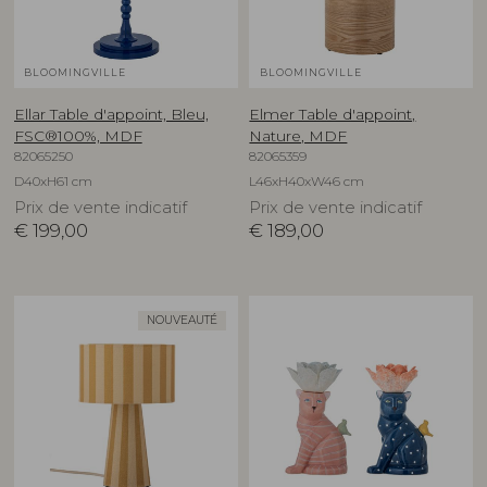
BLOOMINGVILLE
BLOOMINGVILLE
Ellar Table d'appoint, Bleu,
Elmer Table d'appoint,
FSC®100%, MDF
Nature, MDF
82065250
82065359
D40xH61 cm
L46xH40xW46 cm
Prix de vente indicatif
Prix de vente indicatif
€
199,00
€
189,00
NOUVEAUTÉ