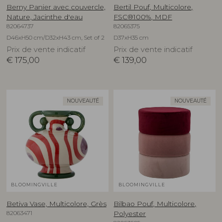
Berny Panier avec couvercle,
Bertil Pouf, Multicolore,
Nature, Jacinthe d'eau
FSC®100%, MDF
82064737
82065375
D46xH50 cm/D32xH43 cm, Set of 2
D37xH35 cm
Prix de vente indicatif
Prix de vente indicatif
€
175,00
€
139,00
NOUVEAUTÉ
NOUVEAUTÉ
BLOOMINGVILLE
BLOOMINGVILLE
Betiva Vase, Multicolore, Grès
Bilbao Pouf, Multicolore,
82063471
Polyester