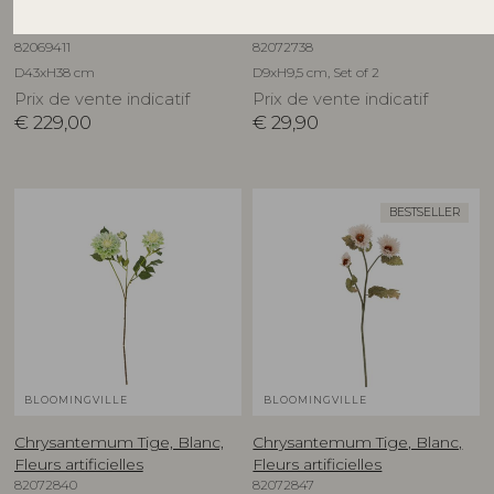
Cher Table d'appoint, Rouge,
Chip Bougeoir, Multicolore,
Métal
Grès
82069411
82072738
D43xH38 cm
D9xH9,5 cm, Set of 2
Prix de vente indicatif
Prix de vente indicatif
€
229,00
€
29,90
BESTSELLER
BLOOMINGVILLE
BLOOMINGVILLE
Chrysantemum Tige, Blanc,
Chrysantemum Tige, Blanc,
Fleurs artificielles
Fleurs artificielles
82072840
82072847