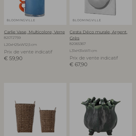
BLOOMINGVILLE
BLOOMINGVILLE
Carlie Vase, Multicolore, Verre
Cesta Déco murale, Argent,
82072759
Grès
82065367
L20xH25xW12,5 cm
L31xH31xW11 cm
Prix de vente indicatif
€
59,90
Prix de vente indicatif
€
67,90