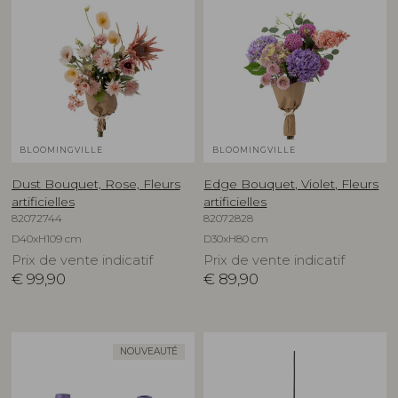
BLOOMINGVILLE
BLOOMINGVILLE
Dust Bouquet, Rose, Fleurs
Edge Bouquet, Violet, Fleurs
artificielles
artificielles
82072744
82072828
D40xH109 cm
D30xH80 cm
Prix de vente indicatif
Prix de vente indicatif
€
99,90
€
89,90
NOUVEAUTÉ