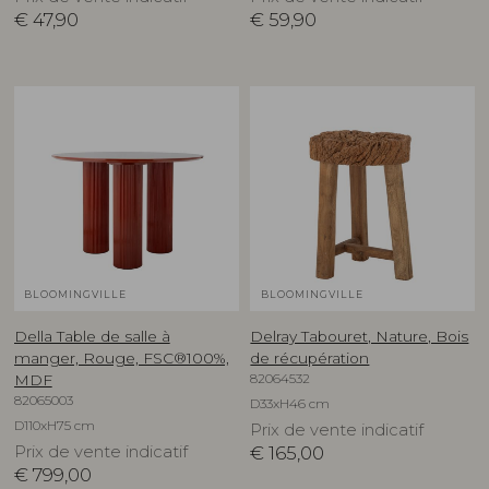
€
47,90
€
59,90
BLOOMINGVILLE
BLOOMINGVILLE
Della Table de salle à
Delray Tabouret, Nature, Bois
manger, Rouge, FSC®100%,
de récupération
82064532
MDF
82065003
D33xH46 cm
D110xH75 cm
Prix de vente indicatif
Prix de vente indicatif
€
165,00
€
799,00