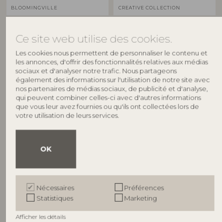
BLOOMINGVILLE
CREATIVE COLLECTION
Cestina Panier, Marron,
Charlize Pot de fleurs, Verte,
Ce site web utilise des cookies.
Polyrattan
Grès
82065373
82072757
Les cookies nous permettent de personnaliser le contenu et
D30xH45/D34xH55 cm, Set of 2
D21xH19,5 cm
les annonces, d'offrir des fonctionnalités relatives aux médias
Prix de vente indicatif
Prix de vente indicatif
sociaux et d'analyser notre trafic. Nous partageons
€
125,00
€
59,90
également des informations sur l'utilisation de notre site avec
nos partenaires de médias sociaux, de publicité et d'analyse,
qui peuvent combiner celles-ci avec d'autres informations
que vous leur avez fournies ou qu'ils ont collectées lors de
votre utilisation de leurs services.
NOUVEAUTÉ
OK
Nécessaires
Préférences
Statistiques
Marketing
BLOOMINGVILLE
BLOOMINGVILLE
Afficher les détails