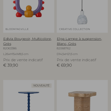
BLOOMINGVILLE
CREATIVE COLLECTION
Edivia Bougeoir, Multicolore,
Elga Lampe à suspension,
Grès
Blanc, Grès
82063386
82068762
L26xH15xW8,5 cm
D14,5xH21,5 cm
Prix de vente indicatif
Prix de vente indicatif
€
39,90
€
69,90
NOUVEAUTÉ