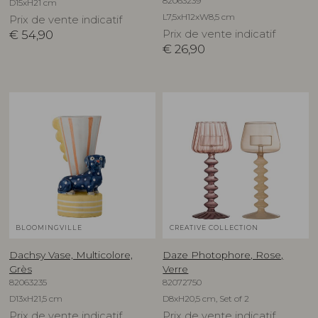
82063239
D15xH21 cm
L7,5xH12xW8,5 cm
Prix de vente indicatif
€
54,90
Prix de vente indicatif
€
26,90
BLOOMINGVILLE
CREATIVE COLLECTION
Dachsy Vase, Multicolore,
Daze Photophore, Rose,
Grès
Verre
82063235
82072750
D13xH21,5 cm
D8xH20,5 cm, Set of 2
Prix de vente indicatif
Prix de vente indicatif