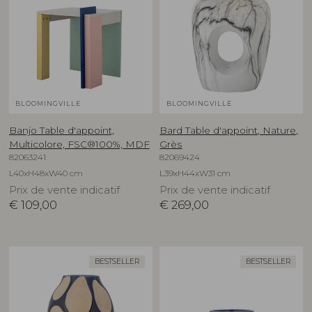
BLOOMINGVILLE
BLOOMINGVILLE
Banjo Table d'appoint,
Bard Table d'appoint, Nature,
Multicolore, FSC®100%, MDF
Grès
82063241
82069424
L40xH48xW40 cm
L39xH44xW31 cm
Prix de vente indicatif
Prix de vente indicatif
€
109,00
€
269,00
BESTSELLER
BESTSELLER