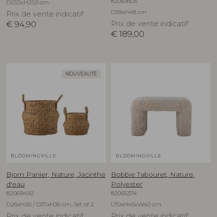
82063605
D23,5xH25,5 cm
D39xH48 cm
Prix de vente indicatif
€
94,90
Prix de vente indicatif
€
189,00
NOUVEAUTÉ
BLOOMINGVILLE
BLOOMINGVILLE
Bjorn Panier, Nature, Jacinthe
Bobbie Tabouret, Nature,
d'eau
Polyester
82069492
82065374
D26xH26 / D37xH36 cm, Set of 2
L70xH45xW40 cm
Prix de vente indicatif
Prix de vente indicatif