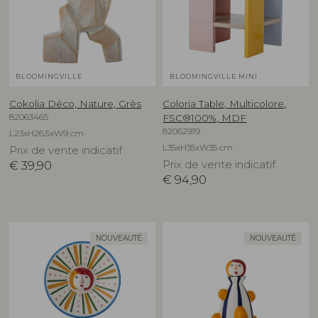
BLOOMINGVILLE
BLOOMINGVILLE MINI
Cokolia Déco, Nature, Grès
Coloria Table, Multicolore,
82063465
FSC®100%, MDF
82062919
L23xH26,5xW9 cm
L35xH35xW35 cm
Prix de vente indicatif
€
39,90
Prix de vente indicatif
€
94,90
NOUVEAUTÉ
NOUVEAUTÉ