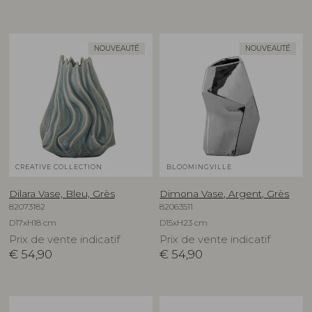
NOUVEAUTÉ
NOUVEAUTÉ
CREATIVE COLLECTION
BLOOMINGVILLE
Dilara Vase, Bleu, Grès
Dimona Vase, Argent, Grès
82073182
82063511
D17xH18 cm
D15xH23 cm
Prix de vente indicatif
Prix de vente indicatif
€
54,90
€
54,90