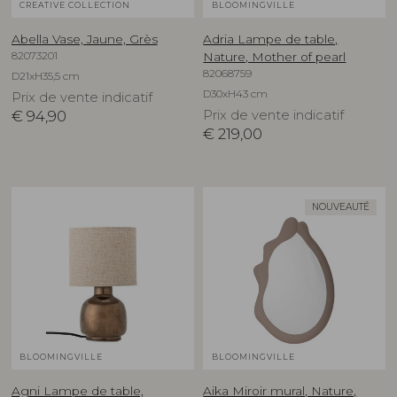
CREATIVE COLLECTION
BLOOMINGVILLE
Abella Vase, Jaune, Grès
Adria Lampe de table,
82073201
Nature, Mother of pearl
82068759
D21xH35,5 cm
D30xH43 cm
Prix de vente indicatif
€
94,90
Prix de vente indicatif
€
219,00
NOUVEAUTÉ
BLOOMINGVILLE
BLOOMINGVILLE
Agni Lampe de table,
Aika Miroir mural, Nature,