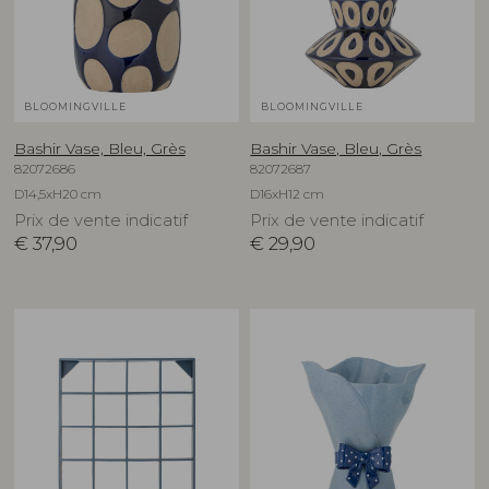
BLOOMINGVILLE
BLOOMINGVILLE
Bashir Vase, Bleu, Grès
Bashir Vase, Bleu, Grès
82072686
82072687
D14,5xH20 cm
D16xH12 cm
Prix de vente indicatif
Prix de vente indicatif
€
37,90
€
29,90