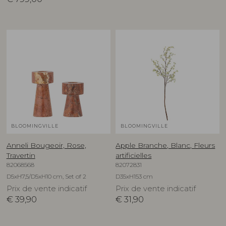
BLOOMINGVILLE
BLOOMINGVILLE
Anneli Bougeoir, Rose,
Apple Branche, Blanc, Fleurs
Travertin
artificielles
82068568
82072831
D5xH7,5/D5xH10 cm, Set of 2
D35xH153 cm
Prix de vente indicatif
Prix de vente indicatif
€
39,90
€
31,90