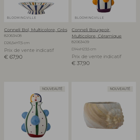
BLOOMINGVILLE
BLOOMINGVILLE
Conneli Bol, Multicolore, Grès
Conneli Bougeoir,
82063408
Multicolore, Céramique
82063409
D26,5xH7,5 cm
D14xH23,5 cm
Prix de vente indicatif
€
67,90
Prix de vente indicatif
€
37,90
NOUVEAUTÉ
NOUVEAUTÉ