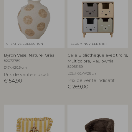
CREATIVE COLLECTION
BLOOMINGVILLE MINI
Byron Vase, Nature, Grès
Calle Bibliothèque avec tiroirs,
82072789
Multicolore, Paulownia
82063169
D17xH20,5 cm
L55xH63xW26 cm
Prix de vente indicatif
€
54,90
Prix de vente indicatif
€
269,00