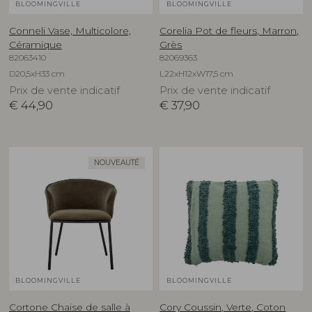
BLOOMINGVILLE
BLOOMINGVILLE
Conneli Vase, Multicolore,
Corelia Pot de fleurs, Marron,
Céramique
Grès
82063410
82069363
D20,5xH33 cm
L22xH12xW17,5 cm
Prix de vente indicatif
Prix de vente indicatif
€
44,90
€
37,90
NOUVEAUTÉ
BLOOMINGVILLE
BLOOMINGVILLE
Cortone Chaise de salle à
Cory Coussin, Verte, Coton