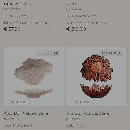
Bronze, Grès
MDF
82068760
82069596
D15xH25,5 cm
L60xH94xW3,5 cm
Prix de vente indicatif
Prix de vente indicatif
€
37,90
€
219,00
BESTSELLER
NOUVEAUTÉ
BLOOMINGVILLE
BLOOMINGVILLE
Aiku Bol, Nature, Verre
Aila Bol, Rouge, Verre
82068716
82069571
L38xH7xW29 cm
D31xH14 cm