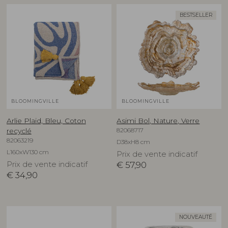
BESTSELLER
BLOOMINGVILLE
BLOOMINGVILLE
Arlie Plaid, Bleu, Coton
Asimi Bol, Nature, Verre
82068717
recyclé
82063219
D38xH8 cm
L160xW130 cm
Prix de vente indicatif
Prix de vente indicatif
€
57,90
€
34,90
NOUVEAUTÉ