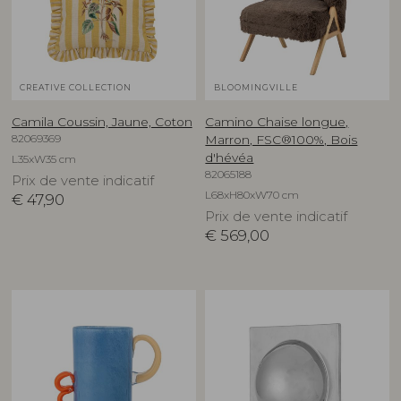
CREATIVE COLLECTION
BLOOMINGVILLE
Camila Coussin, Jaune, Coton
Camino Chaise longue,
82069369
Marron, FSC®100%, Bois
d'hévéa
L35xW35 cm
82065188
Prix de vente indicatif
L68xH80xW70 cm
€
47,90
Prix de vente indicatif
€
569,00