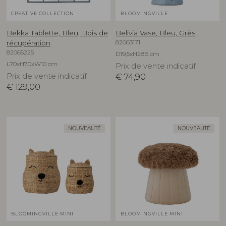
CREATIVE COLLECTION
BLOOMINGVILLE
Bekka Tablette, Bleu, Bois de
Belivia Vase, Bleu, Grès
82063171
récupération
82065225
D19,5xH28,5 cm
L70xH70xW10 cm
Prix de vente indicatif
Prix de vente indicatif
€
74,90
€
129,00
NOUVEAUTÉ
NOUVEAUTÉ
BLOOMINGVILLE MINI
BLOOMINGVILLE MINI