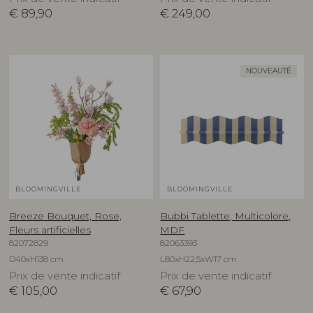
€
89,90
€
249,00
NOUVEAUTÉ
BLOOMINGVILLE
BLOOMINGVILLE
Breeze Bouquet, Rose,
Bubbi Tablette, Multicolore,
Fleurs artificielles
MDF
82072829
82063393
D40xH138 cm
L80xH22,5xW17 cm
Prix de vente indicatif
Prix de vente indicatif
€
105,00
€
67,90