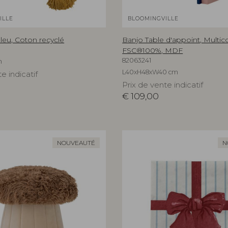
ILLE
BLOOMINGVILLE
 Bleu, Coton recyclé
Banjo Table d'appoint, Multico
FSC®100%, MDF
82063241
m
L40xH48xW40 cm
e indicatif
Prix de vente indicatif
€
109,00
NOUVEAUTÉ
N