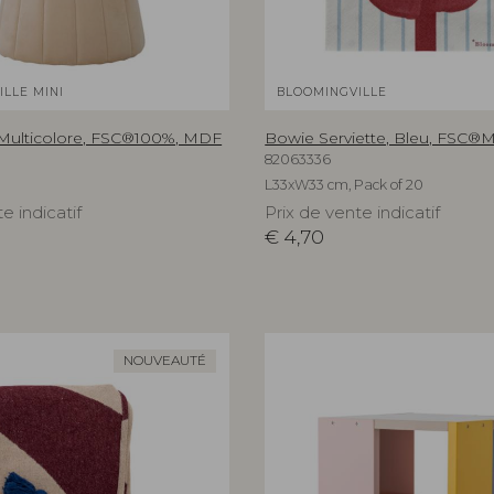
LLE MINI
BLOOMINGVILLE
, Multicolore, FSC®100%, MDF
Bowie Serviette, Bleu, FSC®M
82063336
L33xW33 cm, Pack of 20
e indicatif
Prix de vente indicatif
€
4,70
NOUVEAUTÉ