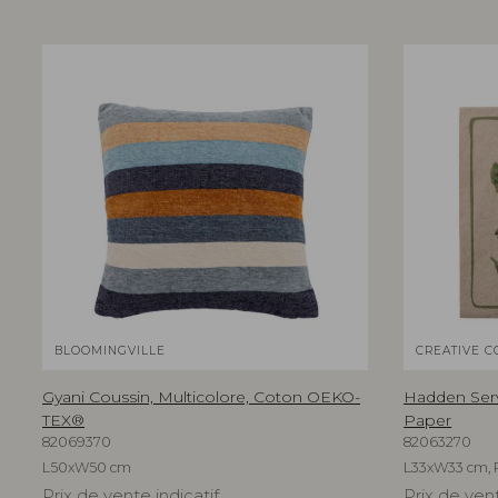
BLOOMINGVILLE
CREATIVE C
Gyani Coussin, Multicolore, Coton OEKO-
Hadden Serv
TEX®
Paper
82069370
82063270
L50xW50 cm
L33xW33 cm, 
Prix de vente indicatif
Prix de vent