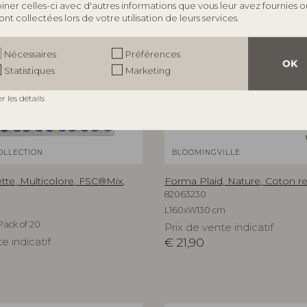
ner celles-ci avec d'autres informations que vous leur avez fournies o
 ont collectées lors de votre utilisation de leurs services.
Nécessaires
Préférences
OK
Statistiques
Marketing
er les détails
OLLECTION
BLOOMINGVILLE
iette, Multicolore, FSC®Mix,
Forma Plaid, Nature, Coton r
82063230
L160xW130 cm
Pack of 20
Prix de vente indicatif
e indicatif
€
21,90