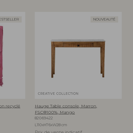
ESTSELLER
NOUVEAUTÉ
CREATIVE COLLECTION
on recyclé
Hauge Table console, Marron,
FSC®100%, Mango
82069422
L110xH76xW28 cm
Prix de vente indicatif