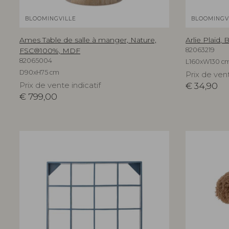
BLOOMINGVILLE
BLOOMINGV
Ames Table de salle à manger, Nature,
Arlie Plaid,
FSC®100%, MDF
82063219
82065004
L160xW130 c
D90xH75 cm
Prix de vent
Prix de vente indicatif
€
34,90
€
799,00