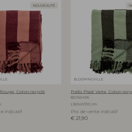
NOUVEAUTÉ
N
ILLE
BLOOMINGVILLE
, Rouge, Coton recyclé
Frello Plaid, Verte, Coton recy
82063496
m
L160xW130 cm
e indicatif
Prix de vente indicatif
€
21,90