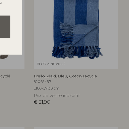
u
BLOOMINGVILLE
ecyclé
Frello Plaid, Bleu, Coton recyclé
82063497
L160xW130 cm
Prix de vente indicatif
€
21,90