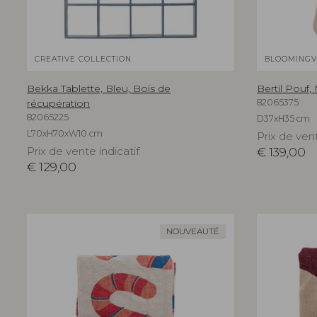
CREATIVE COLLECTION
BLOOMINGVI
Bekka Tablette, Bleu, Bois de
Bertil Pouf
récupération
82065375
82065225
D37xH35 cm
L70xH70xW10 cm
Prix de vent
Prix de vente indicatif
€
139,00
€
129,00
NOUVEAUTÉ