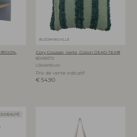
BLOOMINGVILLE
SC®100%,
Cory Coussin, Verte, Coton OEKO-TEX®
82069372
L50xW50 cm
Prix de vente indicatif
€
54,90
OUVEAUTÉ