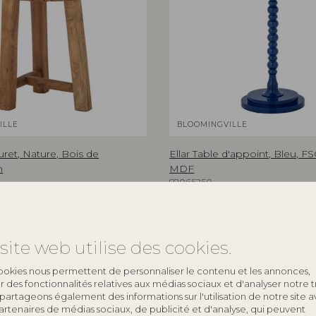
ILLE
BLOOMINGVILLE
ret, Nature, Bois de
Ellar Table d'appoint, Bleu, 
n
MDF
82065250
D40xH61 cm
e indicatif
Prix de vente indicatif
€
199,00
site web utilise des cookies.
ookies nous permettent de personnaliser le contenu et les annonces,
rir des fonctionnalités relatives aux médias sociaux et d'analyser notre tr
partageons également des informations sur l'utilisation de notre site 
artenaires de médias sociaux, de publicité et d'analyse, qui peuvent