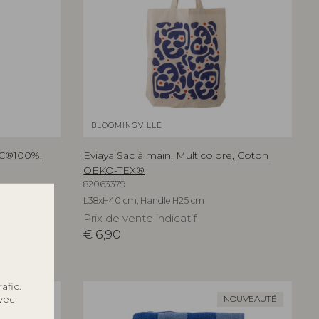
BLOOMINGVILLE
FSC®100%,
Eviaya Sac à main, Multicolore, Coton
OEKO-TEX®
82063379
L38xH40 cm, Handle H25 cm
Prix de vente indicatif
€
6,90
afic.
avec
NOUVEAUTÉ