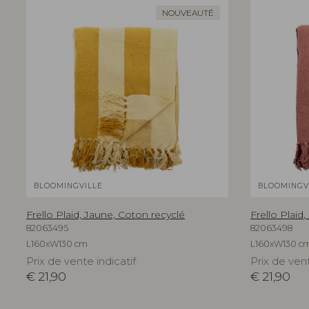
NOUVEAUTÉ
BLOOMINGVILLE
BLOOMINGV
Frello Plaid, Jaune, Coton recyclé
Frello Plaid
82063495
82063498
L160xW130 cm
L160xW130 c
Prix de vente indicatif
Prix de vent
€
21,90
€
21,90