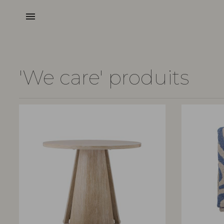
menu
'We care' produits