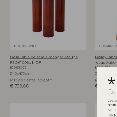
BLOOMINGVILLE
BLOOMINGV
Della Table de salle à manger, Rouge,
Delray Tabou
FSC®100%, MDF
récupératio
82065003
82064532
D110xH75 cm
D33xH46 cm
Prix de vente indicatif
Prix de vent
€
799,00
€
165,00
Ce 
Les c
d'off
Nous 
nos p