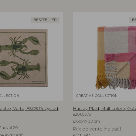
BESTSELLER
B
OLLECTION
CREATIVE COLLECTION
iette, Verte, FSC®Recycled,
Hadley Plaid, Multicolore, Cot
82069373
L160xW130 cm
Pack of 20
Prix de vente indicatif
e indicatif
€
21,90