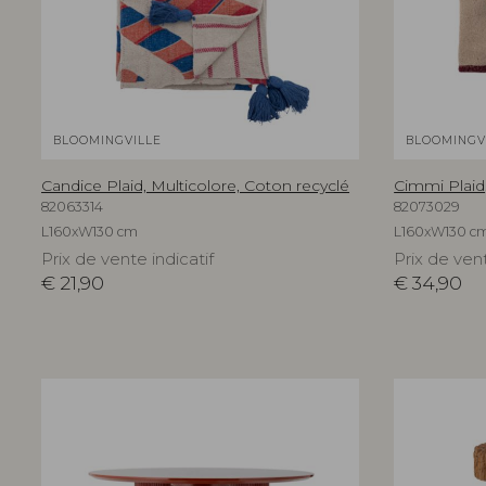
BLOOMINGVILLE
BLOOMINGV
Candice Plaid, Multicolore, Coton recyclé
Cimmi Plaid,
82063314
82073029
L160xW130 cm
L160xW130 c
Prix de vente indicatif
Prix de vent
€
21,90
€
34,90