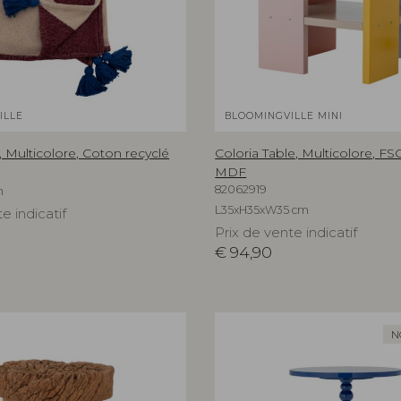
ILLE
BLOOMINGVILLE MINI
 Multicolore, Coton recyclé
Coloria Table, Multicolore, F
MDF
82062919
m
L35xH35xW35 cm
e indicatif
Prix de vente indicatif
€
94,90
N