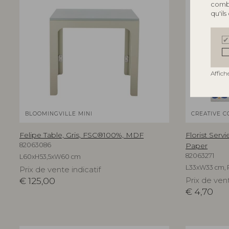
combi
qu'ils
Affich
BLOOMINGVILLE MINI
CREATIVE C
Felipe Table, Gris, FSC®100%, MDF
Florist Serv
82063086
Paper
82063271
L60xH53,5xW60 cm
L33xW33 cm, 
Prix de vente indicatif
€
125,00
Prix de vent
€
4,70