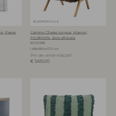
BLOOMINGVILLE
ix, Paper
Camino Chaise longue, Marron,
FSC®100%, Bois d'hévéa
82065188
L68xH80xW70 cm
Prix de vente indicatif
€
569,00