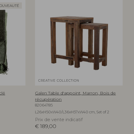
OUVEAUTÉ
CREATIVE COLLECTION
clé
Galen Table d'appoint, Marron, Bois de
récupération
82064785
L26xH50xW40/L36xH57xW40 cm, Set of 2
Prix de vente indicatif
€
189,00