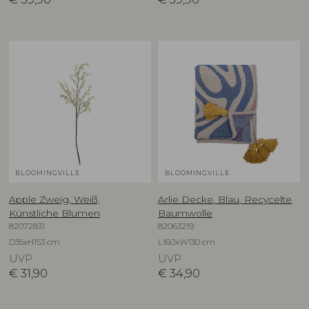
BLOOMINGVILLE
BLOOMINGVILLE
Apple Zweig, Weiß,
Arlie Decke, Blau, Recycelte
Künstliche Blumen
Baumwolle
82072831
82063219
D35xH153 cm
L160xW130 cm
UVP
UVP
€
31,90
€
34,90