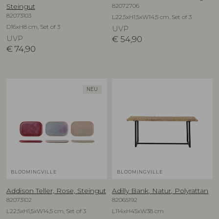
82072706
Steingut
82073103
L22,5xH1,5xW14,5 cm, Set of 3
D16xH8 cm, Set of 3
UVP
UVP
€
54,90
€
74,90
NEU
BLOOMINGVILLE
BLOOMINGVILLE
Addison Teller, Rose, Steingut
Adilly Bank, Natur, Polyrattan
82073102
82065192
L22,5xH1,5xW14,5 cm, Set of 3
L114xH45xW38 cm