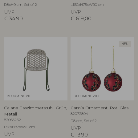
D8xH9 cm, Set of 2
L160xH75xW90 cm
UVP
UVP
€
34,90
€
619,00
NEU
BLOOMINGVILLE
BLOOMINGVILLE
Calana Esszimmerstuhl, Grün,
Camia Ornament, Rot, Glas
82072894
Metall
82065262
D8 cm, Set of 2
L56xH82xW61 cm
UVP
UVP
€
13,90