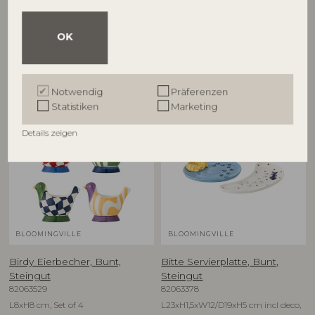
82063280
82063278
D12,5xH6,5 cm, Set of 4
D16xH1,5 cm, Set of 4
OK
UVP
UVP
€
79,90
€
74,90
Notwendig
Präferenzen
Statistiken
Marketing
NEU
NEU
Details zeigen
BLOOMINGVILLE
BLOOMINGVILLE
Birdy Eierbecher, Bunt,
Bitte Servierplatte, Bunt,
Steingut
Steingut
82063529
82063378
L8xH8 cm, Set of 4
L23xH1,5xW12/D19xH5 cm incl deco,