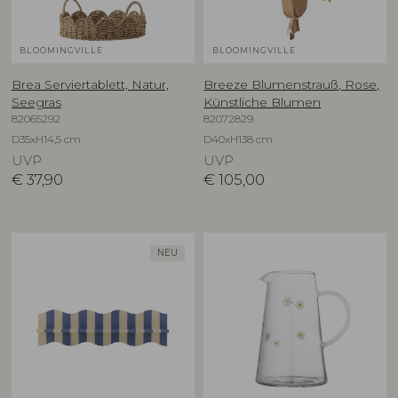
BLOOMINGVILLE
BLOOMINGVILLE
Brea Serviertablett, Natur,
Breeze Blumenstrauß, Rose,
Seegras
Künstliche Blumen
82065292
82072829
D35xH14,5 cm
D40xH138 cm
UVP
UVP
€
37,90
€
105,00
NEU