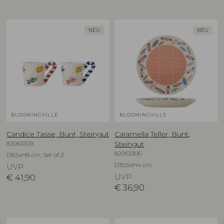
NEU
NEU
BLOOMINGVILLE
BLOOMINGVILLE
Candice Tasse, Bunt, Steingut
Caramella Teller, Bunt,
82063309
Steingut
82063306
D8,5xH8 cm, Set of 2
D30,5xH4 cm
UVP
€
41,90
UVP
€
36,90