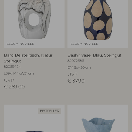
BLOOMINGVILLE
BLOOMINGVILLE
Bard Beistelltisch, Natur,
Bashir Vase, Blau, Steingut
82072686
Steingut
82069424
D14,5xH20 cm
L39xH44xW31 cm
UVP
UVP
€
37,90
€
269,00
BESTSELLER