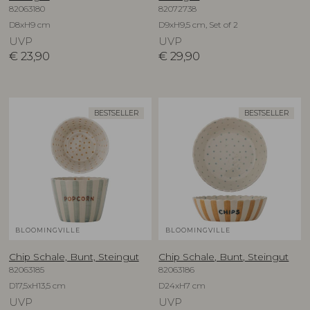
82063180
82072738
D8xH9 cm
D9xH9,5 cm, Set of 2
UVP
UVP
€
23,90
€
29,90
BESTSELLER
BESTSELLER
BLOOMINGVILLE
BLOOMINGVILLE
Chip Schale, Bunt, Steingut
Chip Schale, Bunt, Steingut
82063185
82063186
D17,5xH13,5 cm
D24xH7 cm
UVP
UVP