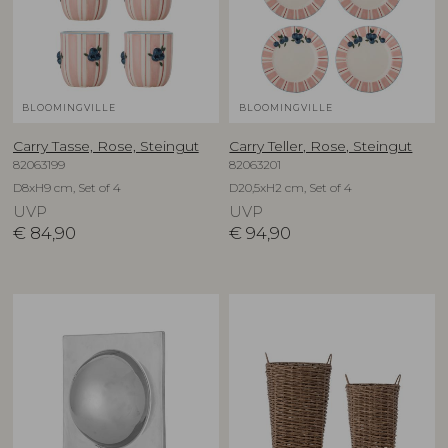
BLOOMINGVILLE
BLOOMINGVILLE
Carry Tasse, Rose, Steingut
Carry Teller, Rose, Steingut
82063199
82063201
D8xH9 cm, Set of 4
D20,5xH2 cm, Set of 4
UVP
UVP
€
84,90
€
94,90