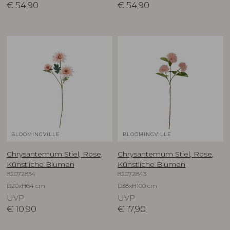
€
54,90
€
54,90
BLOOMINGVILLE
BLOOMINGVILLE
Chrysantemum Stiel, Rose,
Chrysantemum Stiel, Rose,
Künstliche Blumen
Künstliche Blumen
82072834
82072843
D20xH64 cm
D38xH100 cm
UVP
UVP
€
10,90
€
17,90