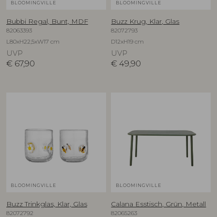
BLOOMINGVILLE
BLOOMINGVILLE
Bubbi Regal, Bunt, MDF
Buzz Krug, Klar, Glas
82063393
82072793
L80xH22,5xW17 cm
D12xH19 cm
UVP
UVP
€
67,90
€
49,90
BLOOMINGVILLE
BLOOMINGVILLE
Buzz Trinkglas, Klar, Glas
Calana Esstisch, Grün, Metall
82072792
82065263