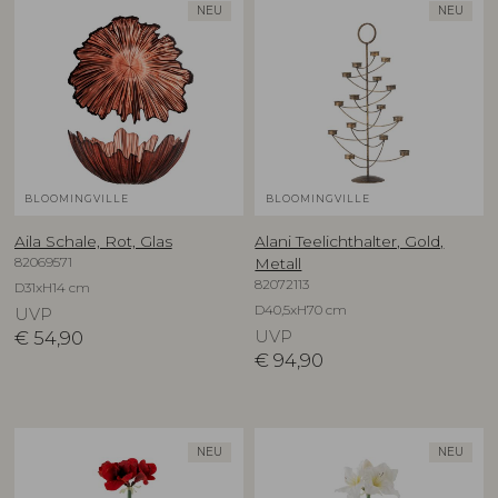
NEU
NEU
BLOOMINGVILLE
BLOOMINGVILLE
Aila Schale, Rot, Glas
Alani Teelichthalter, Gold,
82069571
Metall
82072113
D31xH14 cm
D40,5xH70 cm
UVP
€
54,90
UVP
€
94,90
NEU
NEU