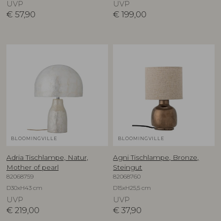
UVP
UVP
€
57,90
€
199,00
BLOOMINGVILLE
BLOOMINGVILLE
Adria Tischlampe, Natur,
Agni Tischlampe, Bronze,
Mother of pearl
Steingut
82068759
82068760
D30xH43 cm
D15xH25,5 cm
UVP
UVP
€
219,00
€
37,90