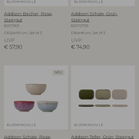
BLOOMINGVILLE
BLOOMINGVILLE
Addison Becher, Rose,
Addison Schale, Grün,
Steingut
Steingut
82073101
82072705
D10,5xH10 cm, Set of 3
D16xH8 cm, Set of 3
UVP
UVP
€
57,90
€
74,90
NEU
BLOOMINGVILLE
BLOOMINGVILLE
Addison Schale, Rose,
Addison Teller, Grün, Steingut