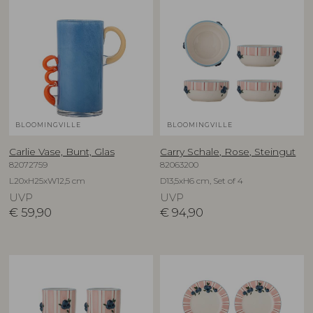
BLOOMINGVILLE
BLOOMINGVILLE
Carlie Vase, Bunt, Glas
Carry Schale, Rose, Steingut
82072759
82063200
L20xH25xW12,5 cm
D13,5xH6 cm, Set of 4
UVP
UVP
€
59,90
€
94,90