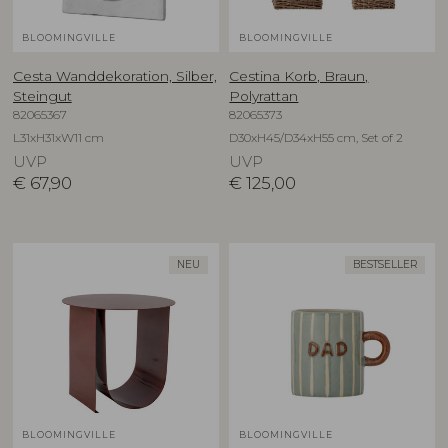
BLOOMINGVILLE
BLOOMINGVILLE
Cesta Wanddekoration, Silber,
Cestina Korb, Braun,
Steingut
Polyrattan
82065367
82065373
L31xH31xW11 cm
D30xH45/D34xH55 cm, Set of 2
UVP
UVP
€
67,90
€
125,00
NEU
BESTSELLER
BLOOMINGVILLE
BLOOMINGVILLE