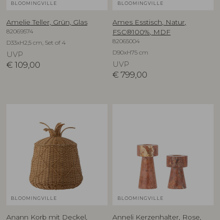
BLOOMINGVILLE
BLOOMINGVILLE
Amelie Teller, Grün, Glas
Ames Esstisch, Natur,
82069574
FSC®100%, MDF
82065004
D33xH2,5 cm, Set of 4
D90xH75 cm
UVP
€
109,00
UVP
€
799,00
BLOOMINGVILLE
BLOOMINGVILLE
Anann Korb mit Deckel,
Anneli Kerzenhalter, Rose,