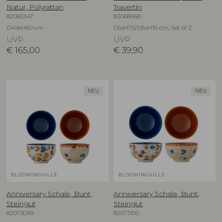
Natur, Polyrattan
Travertin
82065347
82068568
D49xH60 cm
D5xH7,5/D5xH10 cm, Set of 2
UVP
UVP
€
165,00
€
39,90
NEU
NEU
BLOOMINGVILLE
BLOOMINGVILLE
Anniversary Schale, Bunt,
Anniversary Schale, Bunt,
Steingut
Steingut
82073099
82073100