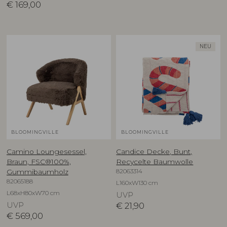
€
169,00
NEU
BLOOMINGVILLE
BLOOMINGVILLE
Camino Loungesessel,
Candice Decke, Bunt,
Braun, FSC®100%,
Recycelte Baumwolle
82063314
Gummibaumholz
82065188
L160xW130 cm
L68xH80xW70 cm
UVP
UVP
€
21,90
€
569,00