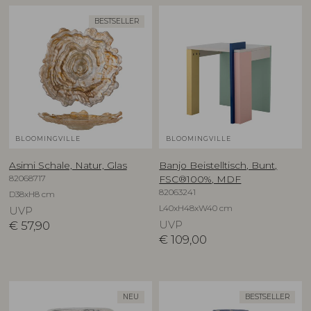
BESTSELLER
BLOOMINGVILLE
BLOOMINGVILLE
Asimi Schale, Natur, Glas
Banjo Beistelltisch, Bunt,
82068717
FSC®100%, MDF
82063241
D38xH8 cm
L40xH48xW40 cm
UVP
€
57,90
UVP
€
109,00
NEU
BESTSELLER