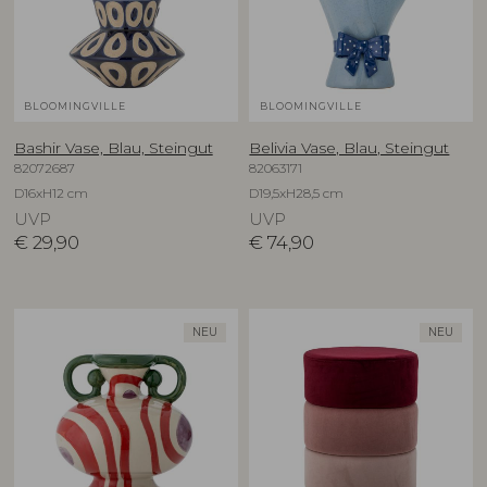
BLOOMINGVILLE
BLOOMINGVILLE
Bashir Vase, Blau, Steingut
Belivia Vase, Blau, Steingut
82072687
82063171
D16xH12 cm
D19,5xH28,5 cm
UVP
UVP
€
29,90
€
74,90
NEU
NEU