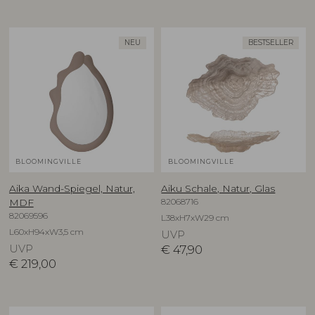
NEU
BESTSELLER
BLOOMINGVILLE
BLOOMINGVILLE
Aika Wand-Spiegel, Natur,
Aiku Schale, Natur, Glas
82068716
MDF
82069596
L38xH7xW29 cm
L60xH94xW3,5 cm
UVP
UVP
€
47,90
€
219,00