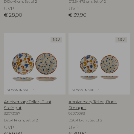
D10xH6 cm, Set of 2
D13,5xH7,5 cm, Set of 2
UVP
UVP
€
28,90
€
39,90
NEU
NEU
BLOOMINGVILLE
BLOOMINGVILLE
Anniversary Teller, Bunt,
Anniversary Teller, Bunt,
Steingut
Steingut
82073097
82073098
D25xH4 cm, Set of 2
D20xH3 cm, Set of 2
UVP
UVP
€
59,90
€
39,90