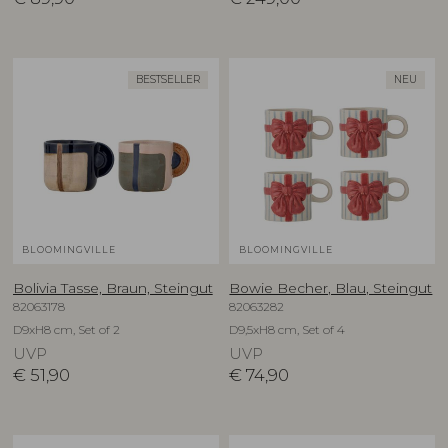
BESTSELLER
NEU
BLOOMINGVILLE
BLOOMINGVILLE
Bolivia Tasse, Braun, Steingut
Bowie Becher, Blau, Steingut
82063178
82063282
D9xH8 cm, Set of 2
D9,5xH8 cm, Set of 4
UVP
UVP
€
51,90
€
74,90