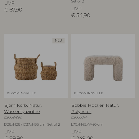
Set of 2
UVP
UVP
€
67,90
€
54,90
NEU
BLOOMINGVILLE
BLOOMINGVILLE
Bjorn Korb, Natur,
Bobbie Hocker, Natur,
Wasserhyazinthe
Polyester
82069492
82065374
D26xH26 / D37xH36 cm, Set of 2
L70xH45xW40 cm
UVP
UVP
€
89,90
€
249,00