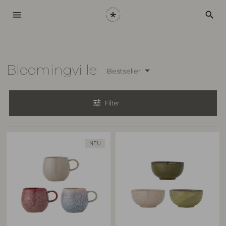
menu
search
Bloomingville
Bestseller
tune
Filter
NEU