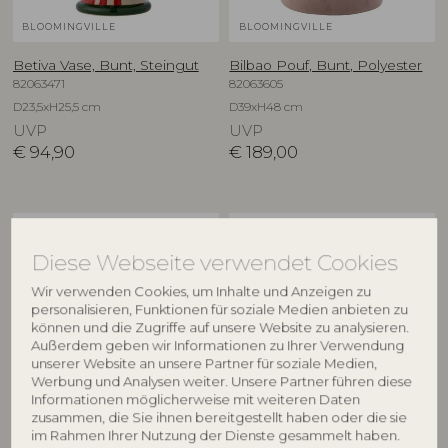
BLOOMINGVILLE
BLOOMINGVILLE
Betiva Vase, Bunt, Steingut
Bilbao Pouf, Bunt, Polyester
82063471
82063605
D23,5xH25,5 cm
D39xH48 cm
UVP
UVP
€
94,90
€
189,00
NEU
NEU
Diese Webseite verwendet Cookies
Wir verwenden Cookies, um Inhalte und Anzeigen zu
personalisieren, Funktionen für soziale Medien anbieten zu
können und die Zugriffe auf unsere Website zu analysieren.
Außerdem geben wir Informationen zu Ihrer Verwendung
unserer Website an unsere Partner für soziale Medien,
Werbung und Analysen weiter. Unsere Partner führen diese
Informationen möglicherweise mit weiteren Daten
BLOOMINGVILLE
BLOOMINGVILLE
zusammen, die Sie ihnen bereitgestellt haben oder die sie
im Rahmen Ihrer Nutzung der Dienste gesammelt haben.
Binna Schale, Rose, Steingut
Binna Teller, Rose, Steingut