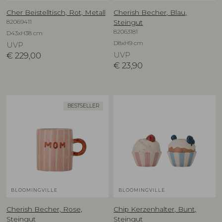
Cher Beistelltisch, Rot, Metall
Cherish Becher, Blau,
82069411
Steingut
82063181
D43xH38 cm
D8xH9 cm
UVP
€
229,00
UVP
€
23,90
BESTSELLER
BLOOMINGVILLE
BLOOMINGVILLE
Cherish Becher, Rose,
Chip Kerzenhalter, Bunt,
Steingut
Steingut