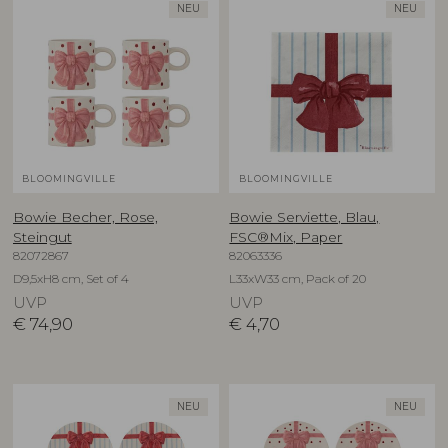
NEU
NEU
BLOOMINGVILLE
BLOOMINGVILLE
Bowie Becher, Rose,
Bowie Serviette, Blau,
Steingut
FSC®Mix, Paper
82072867
82063336
D9,5xH8 cm, Set of 4
L33xW33 cm, Pack of 20
UVP
UVP
€
74,90
€
4,70
NEU
NEU