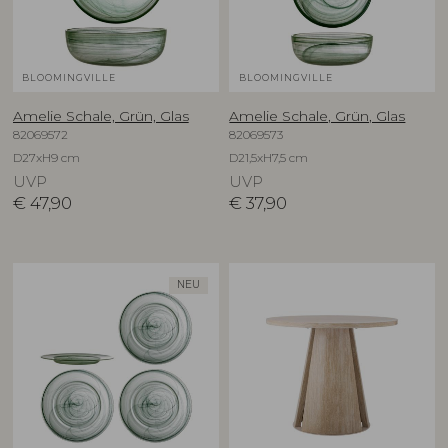
BLOOMINGVILLE
BLOOMINGVILLE
Amelie Schale, Grün, Glas
Amelie Schale, Grün, Glas
82069572
82069573
D27xH9 cm
D21,5xH7,5 cm
UVP
UVP
€
47,90
€
37,90
NEU