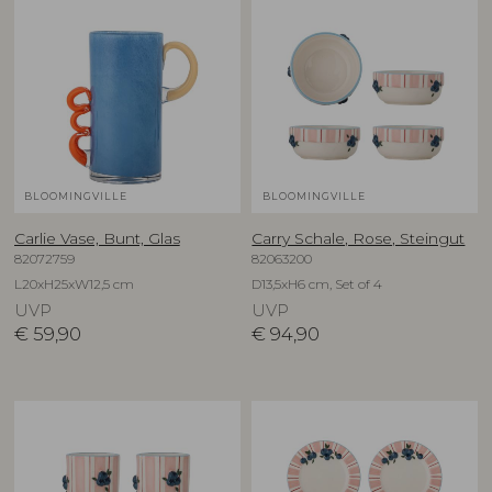
BLOOMINGVILLE
BLOOMINGVILLE
Carlie Vase, Bunt, Glas
Carry Schale, Rose, Steingut
82072759
82063200
L20xH25xW12,5 cm
D13,5xH6 cm, Set of 4
UVP
UVP
€
59,90
€
94,90