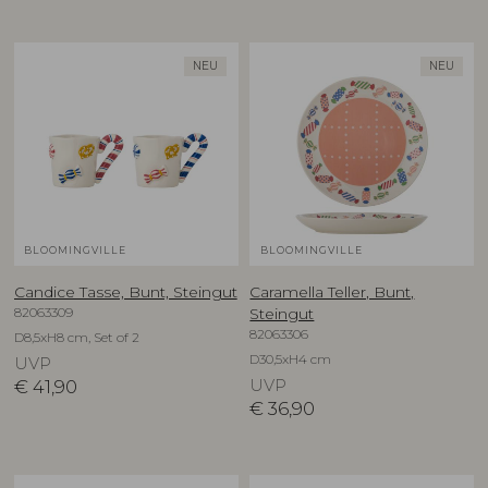
NEU
NEU
BLOOMINGVILLE
BLOOMINGVILLE
Candice Tasse, Bunt, Steingut
Caramella Teller, Bunt,
82063309
Steingut
82063306
D8,5xH8 cm, Set of 2
D30,5xH4 cm
UVP
€
41,90
UVP
€
36,90