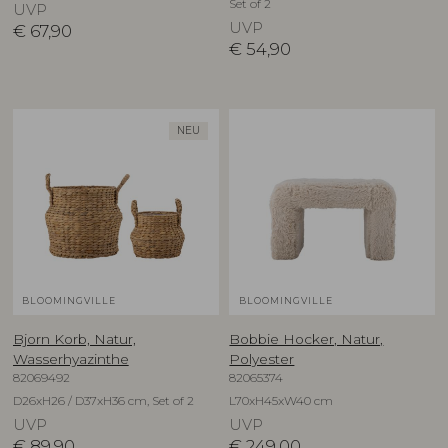
Set of 2
UVP
UVP
€
67,90
€
54,90
NEU
BLOOMINGVILLE
BLOOMINGVILLE
Bjorn Korb, Natur,
Bobbie Hocker, Natur,
Wasserhyazinthe
Polyester
82069492
82065374
D26xH26 / D37xH36 cm, Set of 2
L70xH45xW40 cm
UVP
UVP
€
89,90
€
249,00