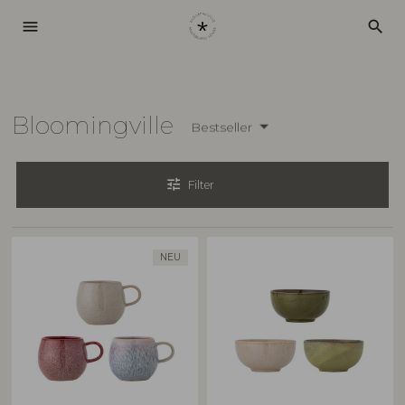
menu
search
Bloomingville
Bestseller
tune
Filter
NEU