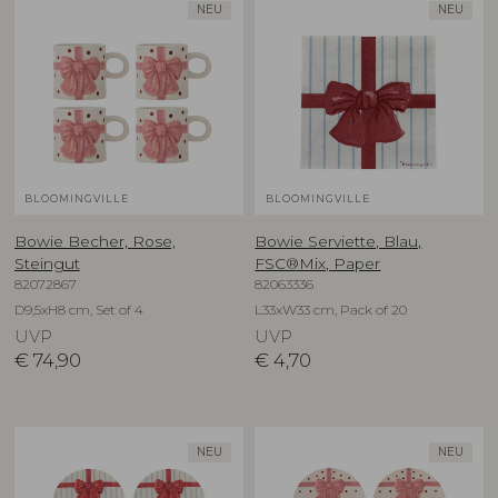
NEU
NEU
BLOOMINGVILLE
BLOOMINGVILLE
Bowie Becher, Rose,
Bowie Serviette, Blau,
Steingut
FSC®Mix, Paper
82072867
82063336
D9,5xH8 cm, Set of 4
L33xW33 cm, Pack of 20
UVP
UVP
€
74,90
€
4,70
NEU
NEU