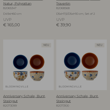
Natur, Polyrattan
Travertin
82065347
82068568
D49xH60 cm
D5xH7,5/D5xH10 cm, Set of 2
UVP
UVP
€
165,00
€
39,90
NEU
NEU
BLOOMINGVILLE
BLOOMINGVILLE
Anniversary Schale, Bunt,
Anniversary Schale, Bunt,
Steingut
Steingut
82073099
82073100