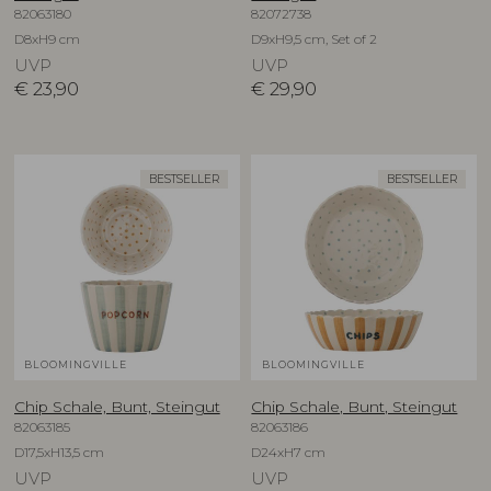
82063180
82072738
D8xH9 cm
D9xH9,5 cm, Set of 2
UVP
UVP
€
23,90
€
29,90
BESTSELLER
BESTSELLER
BLOOMINGVILLE
BLOOMINGVILLE
Chip Schale, Bunt, Steingut
Chip Schale, Bunt, Steingut
82063185
82063186
D17,5xH13,5 cm
D24xH7 cm
UVP
UVP