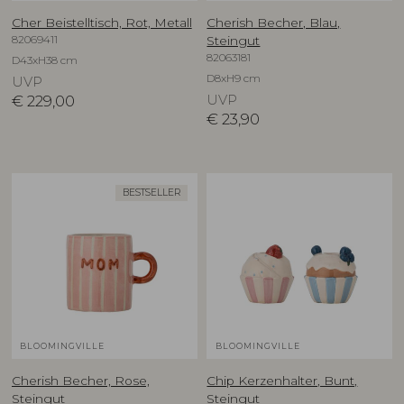
Cher Beistelltisch, Rot, Metall
Cherish Becher, Blau,
82069411
Steingut
82063181
D43xH38 cm
D8xH9 cm
UVP
€
229,00
UVP
€
23,90
BESTSELLER
BLOOMINGVILLE
BLOOMINGVILLE
Cherish Becher, Rose,
Chip Kerzenhalter, Bunt,
Steingut
Steingut