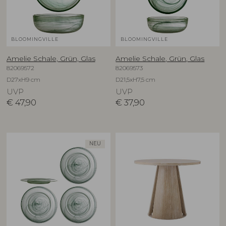
BLOOMINGVILLE
BLOOMINGVILLE
Amelie Schale, Grün, Glas
Amelie Schale, Grün, Glas
82069572
82069573
D27xH9 cm
D21,5xH7,5 cm
UVP
UVP
€
47,90
€
37,90
NEU