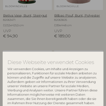
BLOOMINGVILLE
BLOOMINGVILLE
Betiva Vase, Bunt, Steingut
Bilbao Pouf, Bunt, Polyester
82063471
82063605
D23,5xH25,5 cm
D39xH48 cm
UVP
UVP
€
94,90
€
189,00
NEU
NEU
Diese Webseite verwendet Cookies
Wir verwenden Cookies, um Inhalte und Anzeigen zu
personalisieren, Funktionen für soziale Medien anbieten zu
können und die Zugriffe auf unsere Website zu analysieren.
Außerdem geben wir Informationen zu Ihrer Verwendung
unserer Website an unsere Partner für soziale Medien,
Werbung und Analysen weiter. Unsere Partner führen diese
Informationen möglicherweise mit weiteren Daten
BLOOMINGVILLE
BLOOMINGVILLE
zusammen, die Sie ihnen bereitgestellt haben oder die sie
im Rahmen Ihrer Nutzung der Dienste gesammelt haben.
Binna Schale, Rose, Steingut
Binna Teller, Rose, Steingut