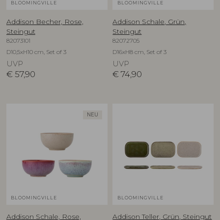
BLOOMINGVILLE
BLOOMINGVILLE
Addison Becher, Rose,
Addison Schale, Grün,
Steingut
Steingut
82073101
82072705
D10,5xH10 cm, Set of 3
D16xH8 cm, Set of 3
UVP
UVP
€
57,90
€
74,90
NEU
BLOOMINGVILLE
BLOOMINGVILLE
Addison Schale, Rose,
Addison Teller, Grün, Steingut