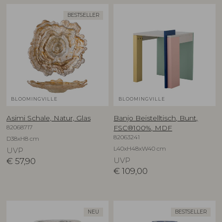
BESTSELLER
BLOOMINGVILLE
BLOOMINGVILLE
Asimi Schale, Natur, Glas
Banjo Beistelltisch, Bunt,
82068717
FSC®100%, MDF
82063241
D38xH8 cm
L40xH48xW40 cm
UVP
€
57,90
UVP
€
109,00
NEU
BESTSELLER