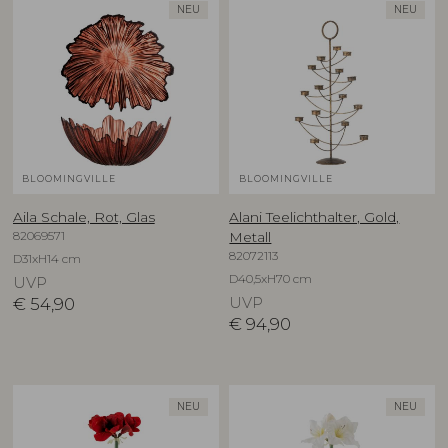
NEU
NEU
BLOOMINGVILLE
BLOOMINGVILLE
Aila Schale, Rot, Glas
Alani Teelichthalter, Gold,
82069571
Metall
82072113
D31xH14 cm
D40,5xH70 cm
UVP
€
54,90
UVP
€
94,90
NEU
NEU