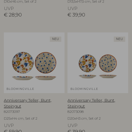
D10xH6 cm, Set of 2
D13,5xH7,5 cm, Set of 2
UVP
UVP
€
28,90
€
39,90
NEU
NEU
BLOOMINGVILLE
BLOOMINGVILLE
Anniversary Teller, Bunt,
Anniversary Teller, Bunt,
Steingut
Steingut
82073097
82073098
D25xH4 cm, Set of 2
D20xH3 cm, Set of 2
UVP
UVP
€
59,90
€
39,90