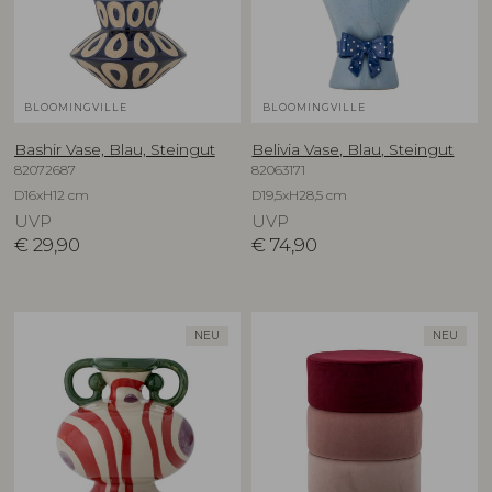
BLOOMINGVILLE
BLOOMINGVILLE
Bashir Vase, Blau, Steingut
Belivia Vase, Blau, Steingut
82072687
82063171
D16xH12 cm
D19,5xH28,5 cm
UVP
UVP
€
29,90
€
74,90
NEU
NEU