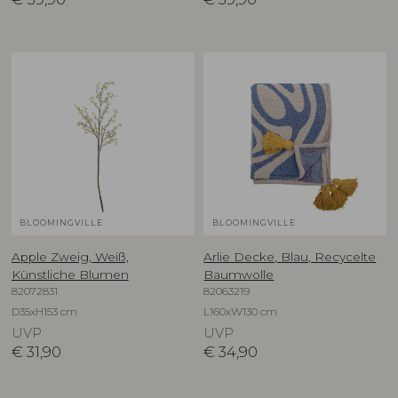
BLOOMINGVILLE
BLOOMINGVILLE
Apple Zweig, Weiß,
Arlie Decke, Blau, Recycelte
Künstliche Blumen
Baumwolle
82072831
82063219
D35xH153 cm
L160xW130 cm
UVP
UVP
€
31,90
€
34,90