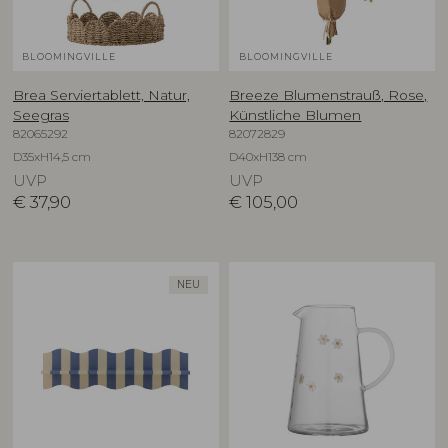
BLOOMINGVILLE
BLOOMINGVILLE
Brea Serviertablett, Natur,
Breeze Blumenstrauß, Rose,
Seegras
Künstliche Blumen
82065292
82072829
D35xH14,5 cm
D40xH138 cm
UVP
UVP
€
37,90
€
105,00
NEU