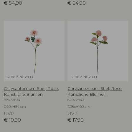
€
54,90
€
54,90
BLOOMINGVILLE
BLOOMINGVILLE
Chrysantemum Stiel, Rose,
Chrysantemum Stiel, Rose,
Künstliche Blumen
Künstliche Blumen
82072834
82072843
D20xH64 cm
D38xH100 cm
UVP
UVP
€
10,90
€
17,90