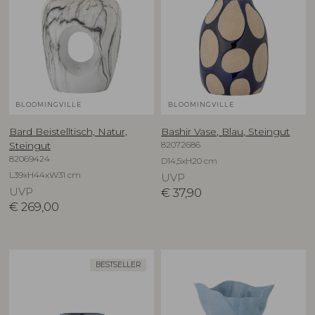
BLOOMINGVILLE
BLOOMINGVILLE
Bard Beistelltisch, Natur,
Bashir Vase, Blau, Steingut
82072686
Steingut
82069424
D14,5xH20 cm
L39xH44xW31 cm
UVP
UVP
€
37,90
€
269,00
BESTSELLER