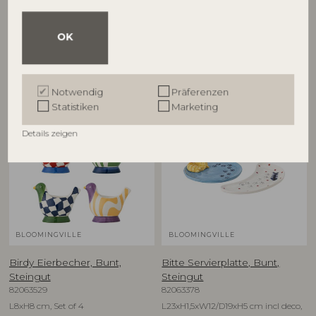
82063280
82063278
D12,5xH6,5 cm, Set of 4
D16xH1,5 cm, Set of 4
OK
UVP
UVP
€
79,90
€
74,90
Notwendig
Präferenzen
Statistiken
Marketing
NEU
NEU
Details zeigen
BLOOMINGVILLE
BLOOMINGVILLE
Birdy Eierbecher, Bunt,
Bitte Servierplatte, Bunt,
Steingut
Steingut
82063529
82063378
L8xH8 cm, Set of 4
L23xH1,5xW12/D19xH5 cm incl deco,