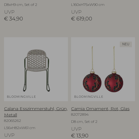
D8xH9 cm, Set of 2
L160xH75xW90 cm
UVP
UVP
€
34,90
€
619,00
NEU
BLOOMINGVILLE
BLOOMINGVILLE
Calana Esszimmerstuhl, Grün,
Camia Ornament, Rot, Glas
82072894
Metall
82065262
D8 cm, Set of 2
L56xH82xW61 cm
UVP
UVP
€
13,90