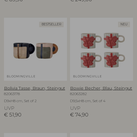
BESTSELLER
NEU
BLOOMINGVILLE
BLOOMINGVILLE
Bolivia Tasse, Braun, Steingut
Bowie Becher, Blau, Steingut
82063178
82063282
D9xH8 cm, Set of 2
D9,5xH8 cm, Set of 4
UVP
UVP
€
51,90
€
74,90