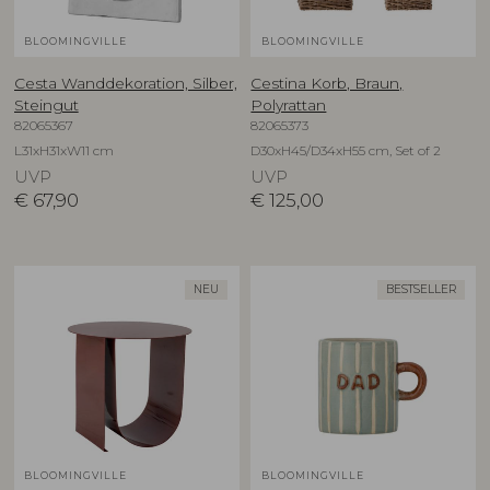
BLOOMINGVILLE
BLOOMINGVILLE
Cesta Wanddekoration, Silber,
Cestina Korb, Braun,
Steingut
Polyrattan
82065367
82065373
L31xH31xW11 cm
D30xH45/D34xH55 cm, Set of 2
UVP
UVP
€
67,90
€
125,00
NEU
BESTSELLER
BLOOMINGVILLE
BLOOMINGVILLE