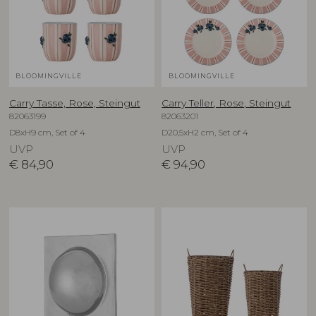
BLOOMINGVILLE
BLOOMINGVILLE
Carry Tasse, Rose, Steingut
Carry Teller, Rose, Steingut
82063199
82063201
D8xH9 cm, Set of 4
D20,5xH2 cm, Set of 4
UVP
UVP
€
84,90
€
94,90