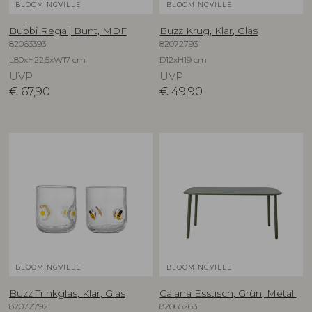
BLOOMINGVILLE
BLOOMINGVILLE
Bubbi Regal, Bunt, MDF
Buzz Krug, Klar, Glas
82063393
82072793
L80xH22,5xW17 cm
D12xH19 cm
UVP
UVP
€
67,90
€
49,90
BLOOMINGVILLE
BLOOMINGVILLE
Buzz Trinkglas, Klar, Glas
Calana Esstisch, Grün, Metall
82072792
82065263