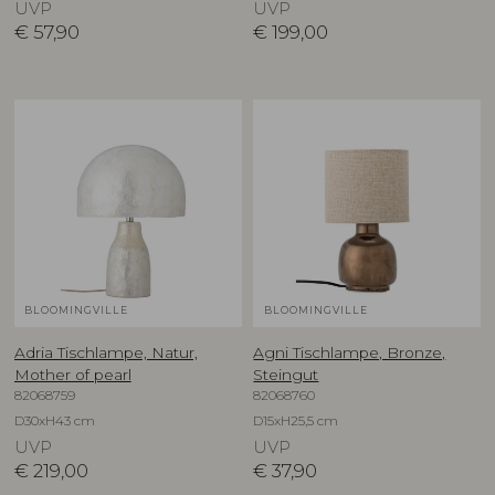
UVP
UVP
€
57,90
€
199,00
BLOOMINGVILLE
BLOOMINGVILLE
Adria Tischlampe, Natur,
Agni Tischlampe, Bronze,
Mother of pearl
Steingut
82068759
82068760
D30xH43 cm
D15xH25,5 cm
UVP
UVP
€
219,00
€
37,90