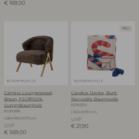
€
169,00
NEU
BLOOMINGVILLE
BLOOMINGVILLE
Camino Loungesessel,
Candice Decke, Bunt,
Braun, FSC®100%,
Recycelte Baumwolle
82063314
Gummibaumholz
82065188
L160xW130 cm
L68xH80xW70 cm
UVP
UVP
€
21,90
€
569,00