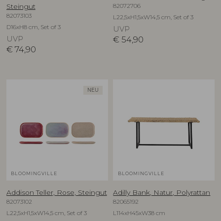
82072706
Steingut
82073103
L22,5xH1,5xW14,5 cm, Set of 3
D16xH8 cm, Set of 3
UVP
UVP
€
54,90
€
74,90
NEU
BLOOMINGVILLE
BLOOMINGVILLE
Addison Teller, Rose, Steingut
Adilly Bank, Natur, Polyrattan
82073102
82065192
L22,5xH1,5xW14,5 cm, Set of 3
L114xH45xW38 cm