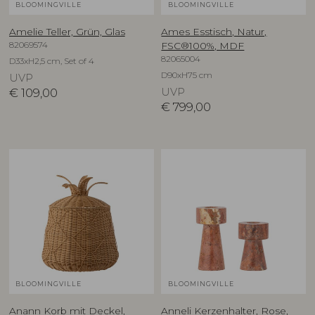
BLOOMINGVILLE
BLOOMINGVILLE
Amelie Teller, Grün, Glas
Ames Esstisch, Natur,
82069574
FSC®100%, MDF
82065004
D33xH2,5 cm, Set of 4
D90xH75 cm
UVP
€
109,00
UVP
€
799,00
BLOOMINGVILLE
BLOOMINGVILLE
Anann Korb mit Deckel,
Anneli Kerzenhalter, Rose,