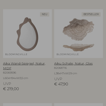
NEU
BESTSELLER
BLOOMINGVILLE
BLOOMINGVILLE
Aika Wand-Spiegel, Natur,
Aiku Schale, Natur, Glas
82068716
MDF
82069596
L38xH7xW29 cm
L60xH94xW3,5 cm
UVP
UVP
€
47,90
€
219,00