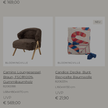
€
169,00
NEU
BLOOMINGVILLE
BLOOMINGVILLE
Camino Loungesessel,
Candice Decke, Bunt,
Braun, FSC®100%,
Recycelte Baumwolle
82063314
Gummibaumholz
82065188
L160xW130 cm
L68xH80xW70 cm
UVP
UVP
€
21,90
€
569,00