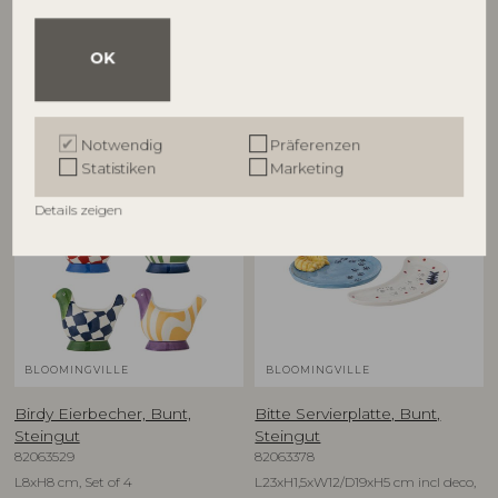
82063280
82063278
D12,5xH6,5 cm, Set of 4
D16xH1,5 cm, Set of 4
OK
UVP
UVP
€
79,90
€
74,90
Notwendig
Präferenzen
Statistiken
Marketing
NEU
NEU
Details zeigen
BLOOMINGVILLE
BLOOMINGVILLE
Birdy Eierbecher, Bunt,
Bitte Servierplatte, Bunt,
Steingut
Steingut
82063529
82063378
L8xH8 cm, Set of 4
L23xH1,5xW12/D19xH5 cm incl deco,