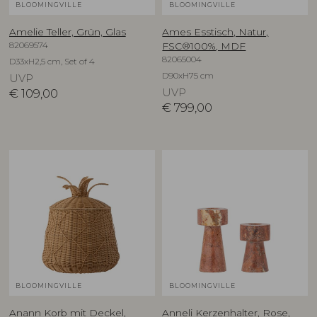
BLOOMINGVILLE
BLOOMINGVILLE
Amelie Teller, Grün, Glas
Ames Esstisch, Natur,
82069574
FSC®100%, MDF
82065004
D33xH2,5 cm, Set of 4
D90xH75 cm
UVP
€
109,00
UVP
€
799,00
BLOOMINGVILLE
BLOOMINGVILLE
Anann Korb mit Deckel,
Anneli Kerzenhalter, Rose,