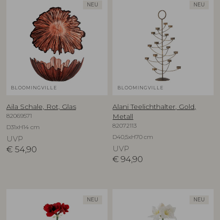
NEU
NEU
BLOOMINGVILLE
BLOOMINGVILLE
Aila Schale, Rot, Glas
Alani Teelichthalter, Gold,
82069571
Metall
82072113
D31xH14 cm
D40,5xH70 cm
UVP
€
54,90
UVP
€
94,90
NEU
NEU