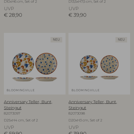
D10xH6 cm, Set of 2
D13,5xH7,5 cm, Set of 2
UVP
UVP
€
28,90
€
39,90
NEU
NEU
BLOOMINGVILLE
BLOOMINGVILLE
Anniversary Teller, Bunt,
Anniversary Teller, Bunt,
Steingut
Steingut
82073097
82073098
D25xH4 cm, Set of 2
D20xH3 cm, Set of 2
UVP
UVP
€
59,90
€
39,90