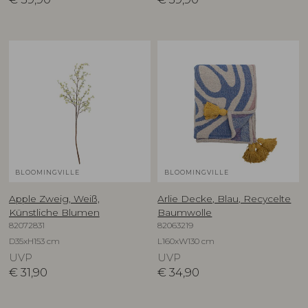
BLOOMINGVILLE
BLOOMINGVILLE
Apple Zweig, Weiß,
Arlie Decke, Blau, Recycelte
Künstliche Blumen
Baumwolle
82072831
82063219
D35xH153 cm
L160xW130 cm
UVP
UVP
€
31,90
€
34,90