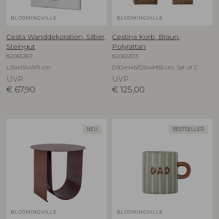
BLOOMINGVILLE
BLOOMINGVILLE
Cesta Wanddekoration, Silber,
Cestina Korb, Braun,
Steingut
Polyrattan
82065367
82065373
L31xH31xW11 cm
D30xH45/D34xH55 cm, Set of 2
UVP
UVP
€
67,90
€
125,00
NEU
BESTSELLER
BLOOMINGVILLE
BLOOMINGVILLE