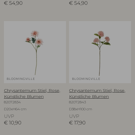
€
54,90
€
54,90
BLOOMINGVILLE
BLOOMINGVILLE
Chrysantemum Stiel, Rose,
Chrysantemum Stiel, Rose,
Künstliche Blumen
Künstliche Blumen
82072834
82072843
D20xH64 cm
D38xH100 cm
UVP
UVP
€
10,90
€
17,90