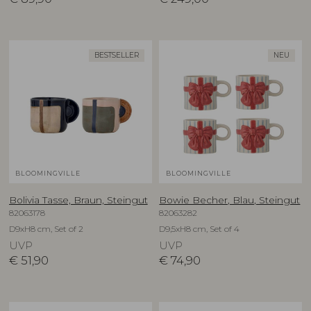
BESTSELLER
NEU
BLOOMINGVILLE
BLOOMINGVILLE
Bolivia Tasse, Braun, Steingut
Bowie Becher, Blau, Steingut
82063178
82063282
D9xH8 cm, Set of 2
D9,5xH8 cm, Set of 4
UVP
UVP
€
51,90
€
74,90