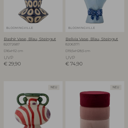
BLOOMINGVILLE
BLOOMINGVILLE
Bashir Vase, Blau, Steingut
Belivia Vase, Blau, Steingut
82072687
82063171
D16xH12 cm
D19,5xH28,5 cm
UVP
UVP
€
29,90
€
74,90
NEU
NEU