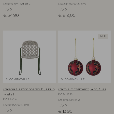
D8xH9 cm, Set of 2
L160xH75xW90 cm
UVP
UVP
€
34,90
€
619,00
NEU
BLOOMINGVILLE
BLOOMINGVILLE
Calana Esszimmerstuhl, Grün,
Camia Ornament, Rot, Glas
82072894
Metall
82065262
D8 cm, Set of 2
L56xH82xW61 cm
UVP
UVP
€
13,90