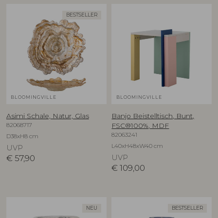
BESTSELLER
BLOOMINGVILLE
BLOOMINGVILLE
Asimi Schale, Natur, Glas
Banjo Beistelltisch, Bunt,
82068717
FSC®100%, MDF
82063241
D38xH8 cm
L40xH48xW40 cm
UVP
€
57,90
UVP
€
109,00
NEU
BESTSELLER