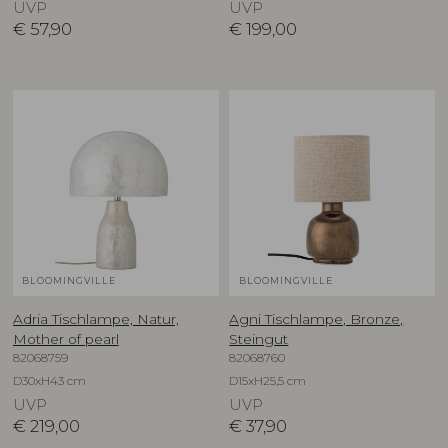
UVP
UVP
€
57,90
€
199,00
BLOOMINGVILLE
BLOOMINGVILLE
Adria Tischlampe, Natur,
Agni Tischlampe, Bronze,
Mother of pearl
Steingut
82068759
82068760
D30xH43 cm
D15xH25,5 cm
UVP
UVP
€
219,00
€
37,90