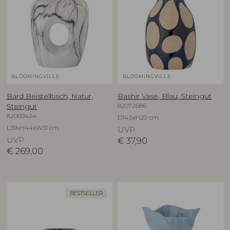
BLOOMINGVILLE
BLOOMINGVILLE
Bard Beistelltisch, Natur,
Bashir Vase, Blau, Steingut
82072686
Steingut
82069424
D14,5xH20 cm
L39xH44xW31 cm
UVP
UVP
€
37,90
€
269,00
BESTSELLER