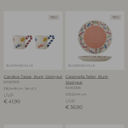
NEU
NEU
BLOOMINGVILLE
BLOOMINGVILLE
Candice Tasse, Bunt, Steingut
Caramella Teller, Bunt,
82063309
Steingut
82063306
D8,5xH8 cm, Set of 2
D30,5xH4 cm
UVP
€
41,90
UVP
€
36,90