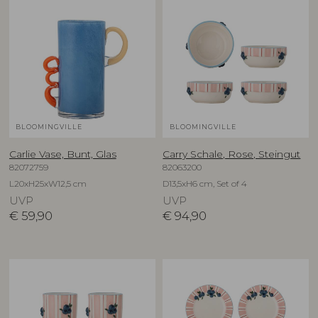
BLOOMINGVILLE
BLOOMINGVILLE
Carlie Vase, Bunt, Glas
Carry Schale, Rose, Steingut
82072759
82063200
L20xH25xW12,5 cm
D13,5xH6 cm, Set of 4
UVP
UVP
€
59,90
€
94,90