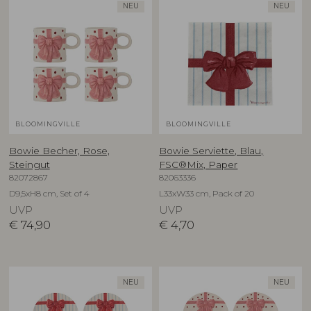
NEU
NEU
BLOOMINGVILLE
BLOOMINGVILLE
Bowie Becher, Rose,
Bowie Serviette, Blau,
Steingut
FSC®Mix, Paper
82072867
82063336
D9,5xH8 cm, Set of 4
L33xW33 cm, Pack of 20
UVP
UVP
€
74,90
€
4,70
NEU
NEU