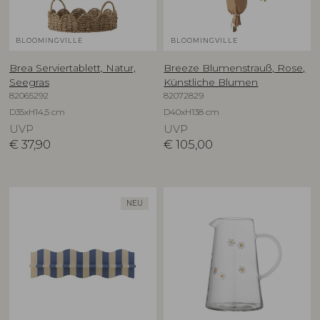
BLOOMINGVILLE
BLOOMINGVILLE
Brea Serviertablett, Natur,
Breeze Blumenstrauß, Rose,
Seegras
Künstliche Blumen
82065292
82072829
D35xH14,5 cm
D40xH138 cm
UVP
UVP
€
37,90
€
105,00
NEU