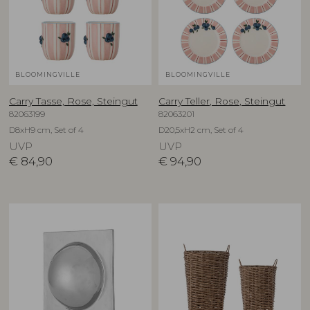
BLOOMINGVILLE
BLOOMINGVILLE
Carry Tasse, Rose, Steingut
Carry Teller, Rose, Steingut
82063199
82063201
D8xH9 cm, Set of 4
D20,5xH2 cm, Set of 4
UVP
UVP
€
84,90
€
94,90