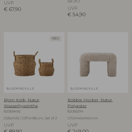
Set of 2
UVP
UVP
€
67,90
€
54,90
NEU
BLOOMINGVILLE
BLOOMINGVILLE
Bjorn Korb, Natur,
Bobbie Hocker, Natur,
Wasserhyazinthe
Polyester
82069492
82065374
D26xH26 / D37xH36 cm, Set of 2
L70xH45xW40 cm
UVP
UVP
€
89,90
€
249,00