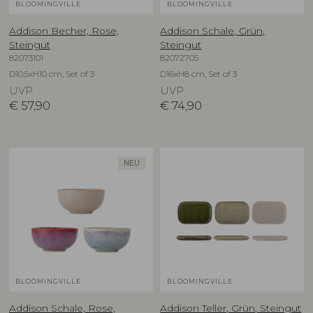
BLOOMINGVILLE
BLOOMINGVILLE
Addison Becher, Rose,
Addison Schale, Grün,
Steingut
Steingut
82073101
82072705
D10,5xH10 cm, Set of 3
D16xH8 cm, Set of 3
UVP
UVP
€
57,90
€
74,90
NEU
BLOOMINGVILLE
BLOOMINGVILLE
Addison Schale, Rose,
Addison Teller, Grün, Steingut