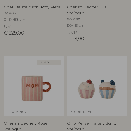
Cher Beistelltisch, Rot, Metall
Cherish Becher, Blau,
82069411
Steingut
82063181
D43xH38 cm
D8xH9 cm
UVP
€
229,00
UVP
€
23,90
BESTSELLER
BLOOMINGVILLE
BLOOMINGVILLE
Cherish Becher, Rose,
Chip Kerzenhalter, Bunt,
Steingut
Steingut