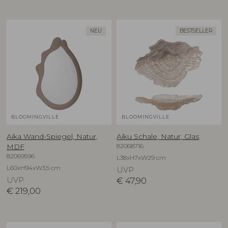
NEU
BESTSELLER
BLOOMINGVILLE
BLOOMINGVILLE
Aika Wand-Spiegel, Natur,
Aiku Schale, Natur, Glas
82068716
MDF
82069596
L38xH7xW29 cm
L60xH94xW3,5 cm
UVP
UVP
€
47,90
€
219,00