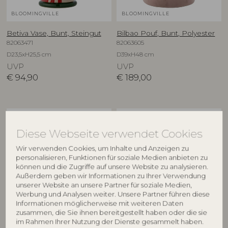
BLOOMINGVILLE
BLOOMINGVILLE
Betiva Vase, Bunt, Steingut
Bilbao Pouf, Bunt, Polyester
82063471
82063605
D23,5xH25,5 cm
D39xH48 cm
UVP
UVP
€
94,90
€
189,00
NEU
NEU
Diese Webseite verwendet Cookies
Wir verwenden Cookies, um Inhalte und Anzeigen zu
personalisieren, Funktionen für soziale Medien anbieten zu
können und die Zugriffe auf unsere Website zu analysieren.
Außerdem geben wir Informationen zu Ihrer Verwendung
unserer Website an unsere Partner für soziale Medien,
Werbung und Analysen weiter. Unsere Partner führen diese
Informationen möglicherweise mit weiteren Daten
BLOOMINGVILLE
BLOOMINGVILLE
zusammen, die Sie ihnen bereitgestellt haben oder die sie
im Rahmen Ihrer Nutzung der Dienste gesammelt haben.
Binna Schale, Rose, Steingut
Binna Teller, Rose, Steingut