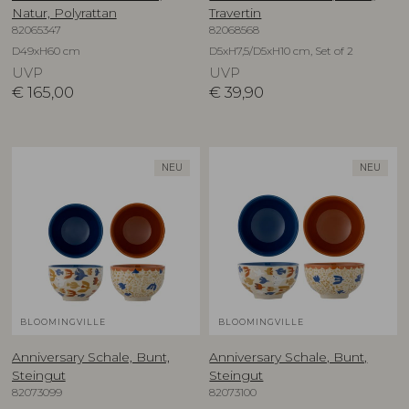
Natur, Polyrattan
Travertin
82065347
82068568
D49xH60 cm
D5xH7,5/D5xH10 cm, Set of 2
UVP
UVP
€
165,00
€
39,90
NEU
NEU
BLOOMINGVILLE
BLOOMINGVILLE
Anniversary Schale, Bunt,
Anniversary Schale, Bunt,
Steingut
Steingut
82073099
82073100