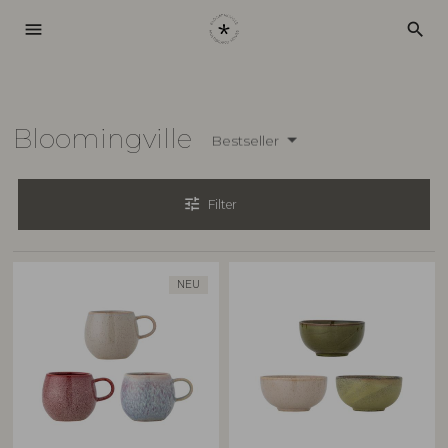
menu
search
Bloomingville
Bestseller
tune
Filter
NEU