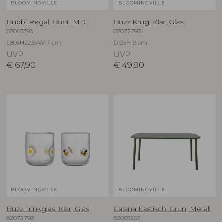
BLOOMINGVILLE
BLOOMINGVILLE
Bubbi Regal, Bunt, MDF
Buzz Krug, Klar, Glas
82063393
82072793
L80xH22,5xW17 cm
D12xH19 cm
UVP
UVP
€
67,90
€
49,90
BLOOMINGVILLE
BLOOMINGVILLE
Buzz Trinkglas, Klar, Glas
Calana Esstisch, Grün, Metall
82072792
82065263