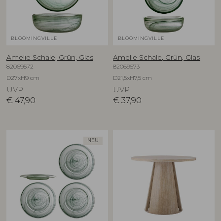
BLOOMINGVILLE
BLOOMINGVILLE
Amelie Schale, Grün, Glas
Amelie Schale, Grün, Glas
82069572
82069573
D27xH9 cm
D21,5xH7,5 cm
UVP
UVP
€
47,90
€
37,90
NEU