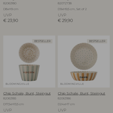
82063180
82072738
D8xH9 cm
D9xH9,5 cm, Set of 2
UVP
UVP
€
23,90
€
29,90
BESTSELLER
BESTSELLER
BLOOMINGVILLE
BLOOMINGVILLE
Chip Schale, Bunt, Steingut
Chip Schale, Bunt, Steingut
82063185
82063186
D17,5xH13,5 cm
D24xH7 cm
UVP
UVP