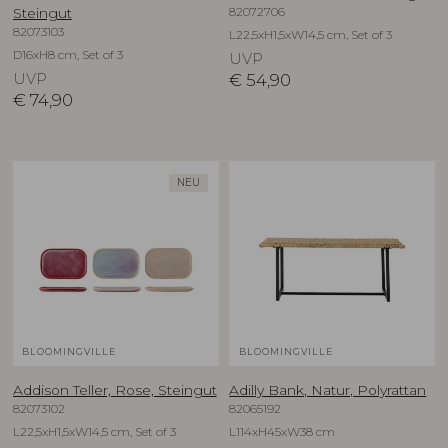
82072706
Steingut
82073103
L22,5xH1,5xW14,5 cm, Set of 3
D16xH8 cm, Set of 3
UVP
UVP
€
54,90
€
74,90
NEU
BLOOMINGVILLE
BLOOMINGVILLE
Addison Teller, Rose, Steingut
Adilly Bank, Natur, Polyrattan
82073102
82065192
L22,5xH1,5xW14,5 cm, Set of 3
L114xH45xW38 cm