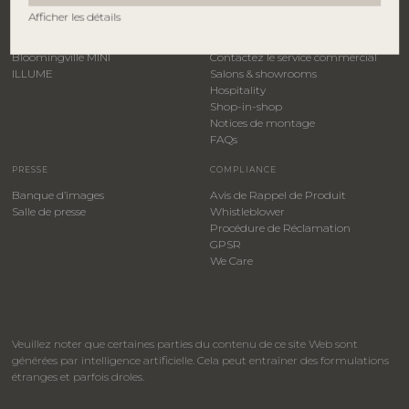
Afficher les détails
Bloomingville
Connexion B2B
Creative Collection
Devenez distributeur
Bloomingville MINI
Contactez le service commercial
ILLUME
Salons & showrooms
Hospitality
​Shop-in-shop
Notices de montage
FAQs
PRESSE
COMPLIANCE
Banque d’images
Avis de Rappel de Produit
Salle de presse
Whistleblower
​Procédure de Réclamation
GPSR
We Care
Veuillez noter que certaines parties du contenu de ce site Web sont
générées par intelligence artificielle. Cela peut entraîner des formulations
étranges et parfois droles.