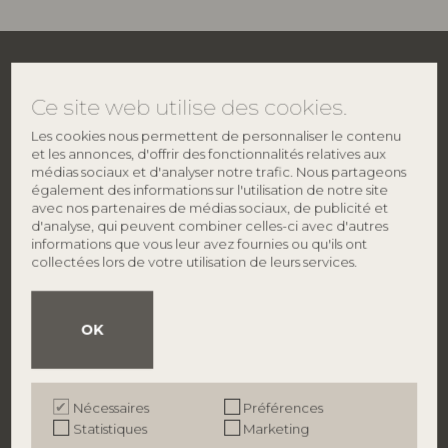
Ce site web utilise des cookies.
Les cookies nous permettent de personnaliser le contenu
et les annonces, d'offrir des fonctionnalités relatives aux
médias sociaux et d'analyser notre trafic. Nous partageons
également des informations sur l'utilisation de notre site
avec nos partenaires de médias sociaux, de publicité et
d'analyse, qui peuvent combiner celles-ci avec d'autres
informations que vous leur avez fournies ou qu'ils ont
collectées lors de votre utilisation de leurs services.
CONTACTER
À PROPOS DE BLOOMINGVILLE
Bloomingville HQ
À propos de nous
Lene Haus Vej 1-5
Trouver un magasin
DK-7430 Ikast
Emplois
OK
Danemark
Smiley
​Politique de protection
Phone: +45 96 26 46 45
TVA: 27 91 90 81
Nécessaires
Préférences
info@bloomingville.com
Statistiques
Marketing
BRANDS
B2B