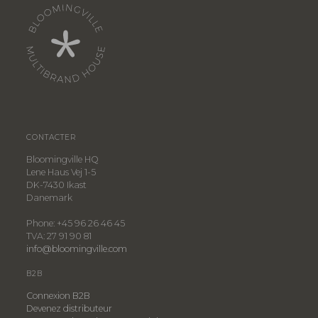
CONTACTER
Bloomingville HQ
Lene Haus Vej 1-5
DK-7430 Ikast
Danemark
Phone: +45 96 26 46 45
TVA: 27 91 90 81
info@bloomingville.com
B2B
Connexion B2B
Devenez distributeur