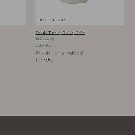
BLOOMINGVILLE
Paula Tasse, Rose, Grès
82072056
D9xH8 cm
Prix de vente indicatif
€
17,90