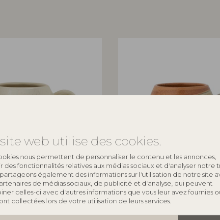
site web utilise des cookies.
ookies nous permettent de personnaliser le contenu et les annonces,
rir des fonctionnalités relatives aux médias sociaux et d'analyser notre tr
ILLE
BLOOMINGVILLE
partageons également des informations sur l'utilisation de notre site 
artenaires de médias sociaux, de publicité et d'analyse, qui peuvent
ner celles-ci avec d'autres informations que vous leur avez fournies o
 Verte, Grès
Paula Tasse, Verte, Grès
 ont collectées lors de votre utilisation de leurs services.
82072049
D9xH8 cm