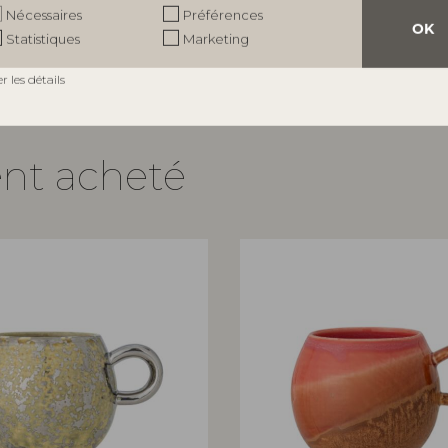
e indicatif
Prix de vente indicatif
Nécessaires
Préférences
OK
€
17,90
Statistiques
Marketing
er les détails
ent acheté