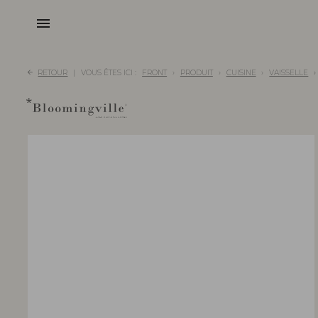
menu
RETOUR
VOUS ÊTES ICI :
FRONT
PRODUIT
CUISINE
VAISSELLE