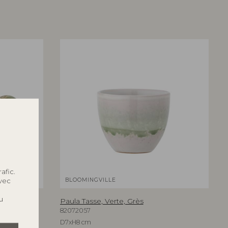
afic.
BLOOMINGVILLE
avec
u
Paula Tasse, Verte, Grès
82072057
D7xH8 cm