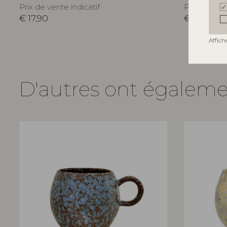
Prix de vente indicatif
Prix de vent
€
17,90
€
17,90
Affich
D'autres ont égalem