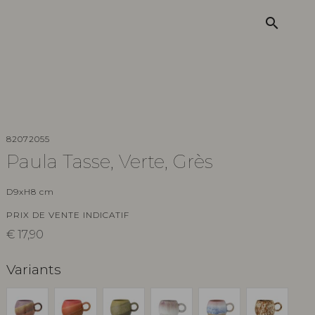
search
82072055
Paula Tasse, Verte, Grès
D9xH8 cm
PRIX DE VENTE INDICATIF
€
17,90
Variants