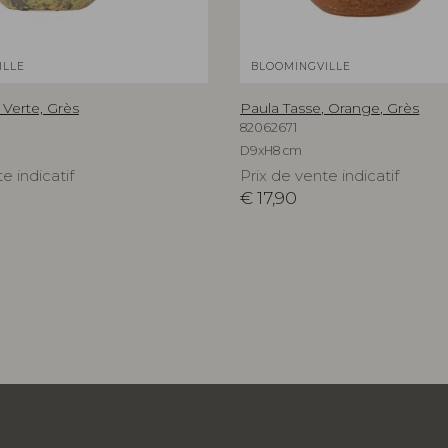
ILLE
BLOOMINGVILLE
 Verte, Grès
Paula Tasse, Orange, Grès
82062671
D9xH8 cm
e indicatif
Prix de vente indicatif
€
17,90