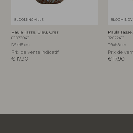
BLOOMINGVILLE
BLOOMINGV
Paula Tasse, Bleu, Grès
Paula Tasse,
82072042
82072412
D9xH8 cm
D9xH8 cm
Prix de vente indicatif
Prix de vent
€
17,90
€
17,90