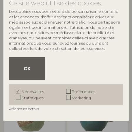
Ce site web utilise des cookies.
Les cookies nous permettent de personnaliser le contenu
et les annonces, d'offrir des fonctionnalités relatives aux
médias sociaux et d'analyser notre trafic. Nous partageons
également des informations sur l'utilisation de notre site
BLOOMINGVILLE
BLOOMINGVILLE
avec nos partenaires de médias sociaux, de publicité et
d'analyse, qui peuvent combiner celles-ci avec d'autres
Paula Tasse, Verte, Grès
Paula Tasse, Verte, Grès
informations que vous leur avez fournies ou qu'ils ont
82062673
82072041
collectées lors de votre utilisation de leurs services.
D9xH8 cm
D9xH8 cm
Prix de vente indicatif
Prix de vente indicatif
€
17,90
€
17,90
OK
Nécessaires
Préférences
Statistiques
Marketing
Afficher les détails