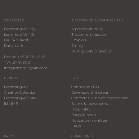
CONTACTER
À PROPOS DE BLOOMINGVILLE
Bloomingville HQ
À propos de nous
Lene Haus Vej 1-5
Trouver un magasin
DK-7430 Ikast
Emplois
Danemark
Smiley
​Politique de protection
Phone: +45 96 26 46 45
TVA: 27 91 90 81
info@bloomingville.com
BRANDS
B2B
Bloomingville
Connexion B2B
Creative Collection
Devenez distributeur
Bloomingville MINI
Contactez le service commercial
ILLUME
Salons & showrooms
Hospitality
​Shop-in-shop
Notices de montage
FAQs
PRESSE
COMPLIANCE