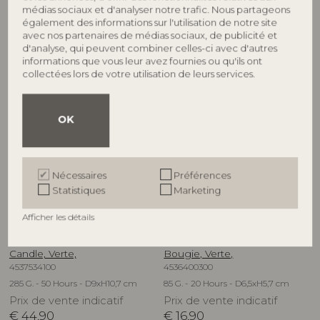
médias sociaux et d'analyser notre trafic. Nous partageons
Prix de vente indicatif
Prix de vente indicatif
également des informations sur l'utilisation de notre site
€
34,90
€
64,90
avec nos partenaires de médias sociaux, de publicité et
d'analyse, qui peuvent combiner celles-ci avec d'autres
informations que vous leur avez fournies ou qu'ils ont
collectées lors de votre utilisation de leurs services.
OK
Nécessaires
Préférences
Statistiques
Marketing
ILLUME
ILLUME
Afficher les détails
Fresh Sea Salt Box Glass
Hinoki Sage Demi Vanity Tin
Candle, Verte,
Bougie, Verte,
4537534100
4536400300
285 G. - 50 Hours - D9xH10,7 cm
85 G. - 20 Hours - D6,5xH5,7 cm
Prix de vente indicatif
Prix de vente indicatif
€
44,90
€
16,90