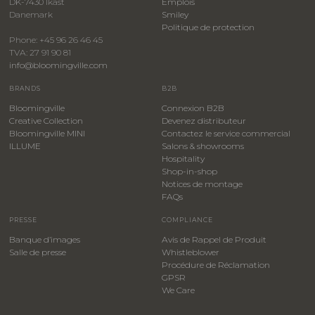
DK-7430 Ikast
Emplois
Danemark
Smiley
​Politique de protection
Phone: +45 96 26 46 45
TVA: 27 91 90 81
info@bloomingville.com
BRANDS
B2B
Bloomingville
Connexion B2B
Creative Collection
Devenez distributeur
Bloomingville MINI
Contactez le service commercial
ILLUME
Salons & showrooms
Hospitality
​Shop-in-shop
Notices de montage
FAQs
PRESSE
COMPLIANCE
Banque d’images
Avis de Rappel de Produit
Salle de presse
Whistleblower
​Procédure de Réclamation
GPSR
We Care