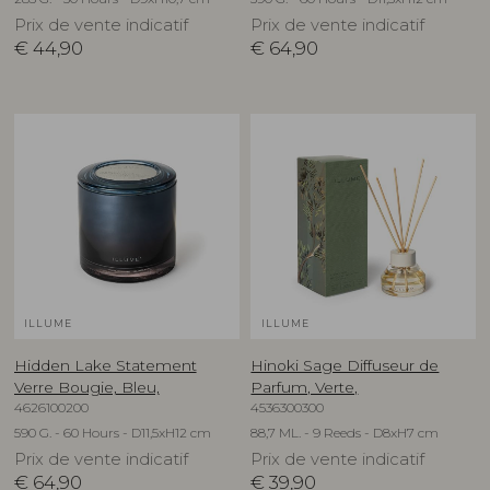
Prix de vente indicatif
Prix de vente indicatif
€
44,90
€
64,90
ILLUME
ILLUME
Hidden Lake Statement
Hinoki Sage Diffuseur de
Verre Bougie, Bleu,
Parfum, Verte,
4626100200
4536300300
590 G. - 60 Hours - D11,5xH12 cm
88,7 ML. - 9 Reeds - D8xH7 cm
Prix de vente indicatif
Prix de vente indicatif
€
64,90
€
39,90