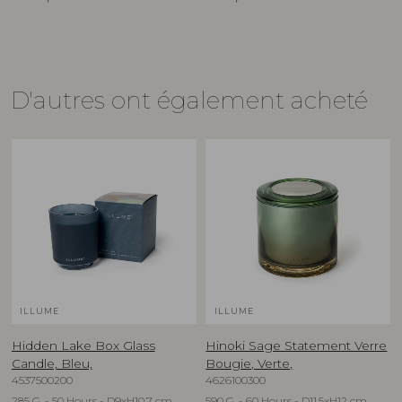
D'autres ont également acheté
ILLUME
ILLUME
Hidden Lake Box Glass
Hinoki Sage Statement Verre
Candle, Bleu,
Bougie, Verte,
4537500200
4626100300
285 G. - 50 Hours - D9xH10,7 cm
590 G. - 60 Hours - D11,5xH12 cm