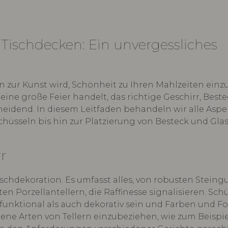
s Tischdecken: Ein unvergessliches
n zur Kunst wird, Schönheit zu Ihren Mahlzeiten einz
eine große Feier handelt, das richtige Geschirr, Best
heidend. In diesem Leitfaden behandeln wir alle Aspe
chüsseln bis hin zur Platzierung von Besteck und Gla
r
schdekoration. Es umfasst alles, von robusten Steingu
n Porzellantellern, die Raffinesse signalisieren. Schü
 funktional als auch dekorativ sein und Farben und F
dene Arten von Tellern einzubeziehen, wie zum Beispie