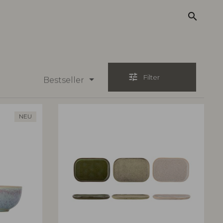
search
tune
Filter
Bestseller
NEU