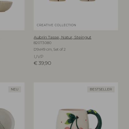
CREATIVE COLLECTION
t
Aubrin Tasse, Natur, Steingut
82073080
D9xH9 cm, Set of 2
UVP
€
39,90
NEU
BESTSELLER