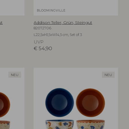
BLOOMINGVILLE
ut
Addison Teller, Grün, Steingut
82072706
L22,5xH1,5xW14,5 cm, Set of 3
UVP
€
54,90
NEU
NEU