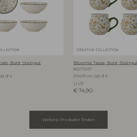
OLLECTION
CREATIVE COLLECTION
ale, Bunt, Steingut
Bloomie Tasse, Bunt, Steingu
82073057
et of 4
D9xH9 cm, Set of 4
UVP
€
74,90
Weitere Produkte finden