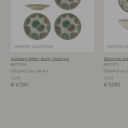
CREATIVE COLLECTION
CREATIVE C
Bethany Teller, Bunt, Steingut
Bloomie Sch
82073155
82073171
D13,5xH2,5 cm, Set of 4
D12xH4,5 cm, S
UVP
UVP
€
67,90
€
51,90