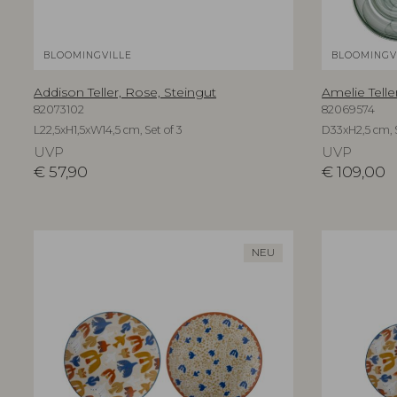
BLOOMINGVILLE
BLOOMINGV
Addison Teller, Rose, Steingut
Amelie Telle
82073102
82069574
L22,5xH1,5xW14,5 cm, Set of 3
D33xH2,5 cm, S
UVP
UVP
€
57,90
€
109,00
NEU