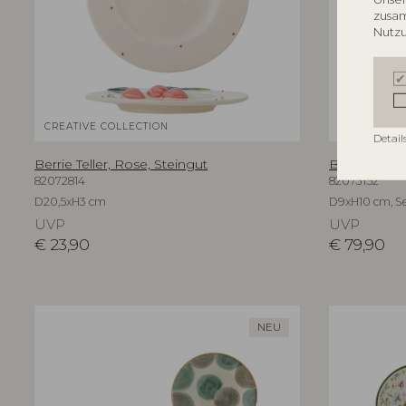
zusam
Nutzu
CREATIVE COLLECTION
CREATIVE C
Detail
Berrie Teller, Rose, Steingut
Bethany Bec
82072814
82073152
D20,5xH3 cm
D9xH10 cm, Se
UVP
UVP
€
23,90
€
79,90
NEU