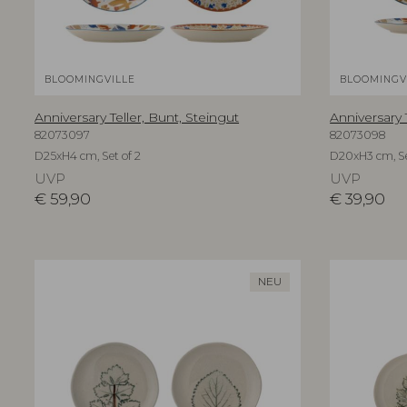
BLOOMINGVILLE
BLOOMINGV
Anniversary Teller, Bunt, Steingut
Anniversary 
82073097
82073098
D25xH4 cm, Set of 2
D20xH3 cm, Se
UVP
UVP
€
59,90
€
39,90
NEU