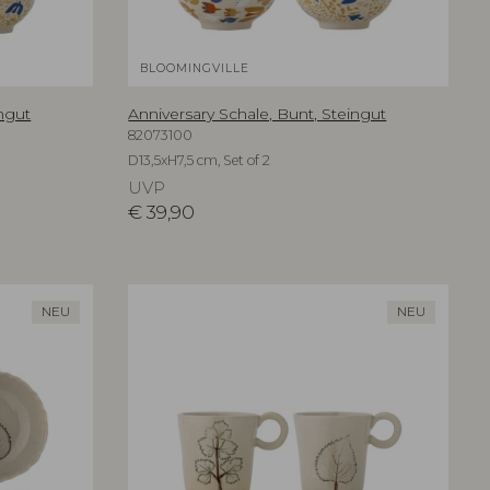
BLOOMINGVILLE
ingut
Anniversary Schale, Bunt, Steingut
82073100
D13,5xH7,5 cm, Set of 2
UVP
€
39,90
NEU
NEU