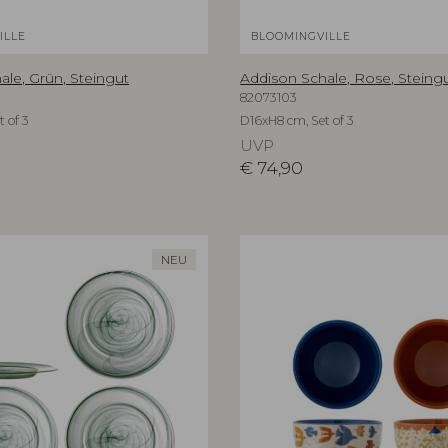
ILLE
BLOOMINGVILLE
ale, Grün, Steingut
Addison Schale, Rose, Steing
82073103
 of 3
D16xH8 cm, Set of 3
UVP
€
74,90
NEU