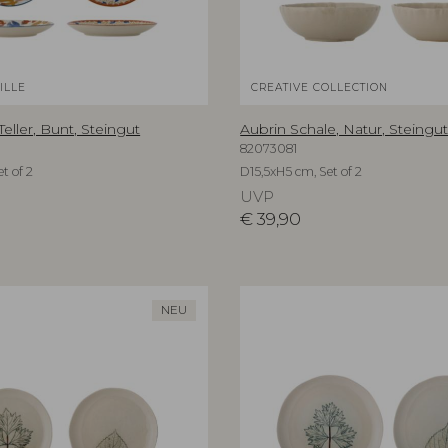
ILLE
CREATIVE COLLECTION
Teller, Bunt, Steingut
Aubrin Schale, Natur, Steingu
82073081
t of 2
D15,5xH5 cm, Set of 2
UVP
€
39,90
NEU