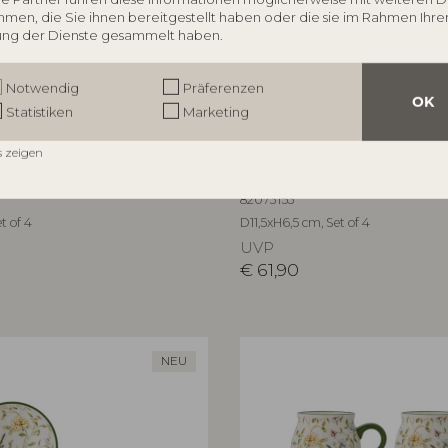
men, die Sie ihnen bereitgestellt haben oder die sie im Rahmen Ihre
ng der Dienste gesammelt haben.
Notwendig
Präferenzen
OK
Statistiken
Marketing
OLLECTION
CREATIVE COLLECTION
s zeigen
her, Bunt, Steingut
Bethany Schale, Bunt, Steing
82073153
t of 4
D11,5xH6,5 cm, Set of 4
UVP
€
61,90
NEU