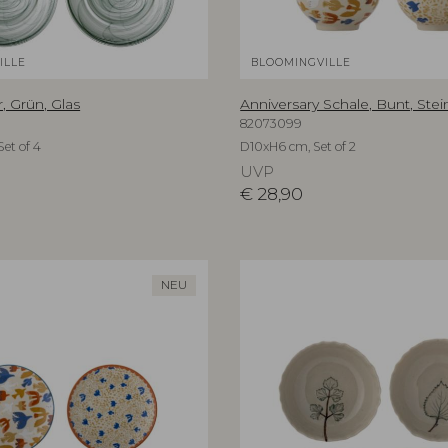
ILLE
BLOOMINGVILLE
r, Grün, Glas
Anniversary Schale, Bunt, Ste
82073099
et of 4
D10xH6 cm, Set of 2
UVP
€
28,90
NEU