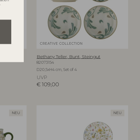
r
CREATIVE COLLECTION
ut
Bethany Teller, Bunt, Steingut
82073154
D20,5xH4 cm, Set of 4
UVP
€
109,00
NEU
NEU