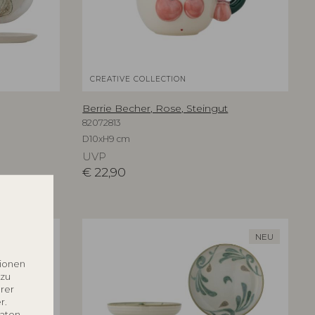
CREATIVE COLLECTION
Berrie Becher, Rose, Steingut
82072813
D10xH9 cm
UVP
€
22,90
NEU
NEU
tionen
 zu
rer
r.
Daten