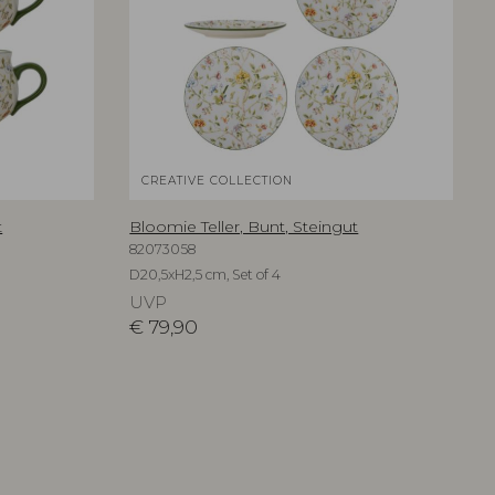
CREATIVE COLLECTION
t
Bloomie Teller, Bunt, Steingut
82073058
D20,5xH2,5 cm, Set of 4
UVP
€
79,90