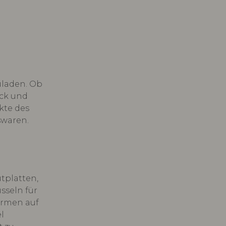
uladen. Ob
eck und
kte des
swaren.
tplatten,
sseln für
ormen auf
l