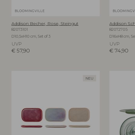
BLOOMINGVILLE
BLOOMINGV
Addison Becher, Rose, Steingut
Addison Sch
82073101
82072705
D10,5xH10 cm, Set of 3
D16xH8 cm, Set
UVP
UVP
€
57,90
€
74,90
NEU