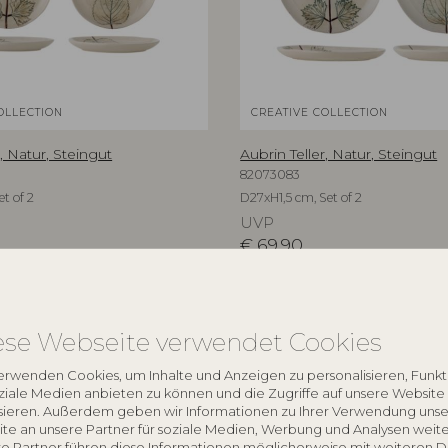
OLLECTION
CREATIVE COLLECTION
r, Natur, Steingut
Aubrin Teller, Natur, Steingut
82073083
et of 2
D27xH1,5 cm, Set of 2
UVP
€
69,90
ese Webseite verwendet Cookies
NEU
erwenden Cookies, um Inhalte und Anzeigen zu personalisieren, Funk
oziale Medien anbieten zu können und die Zugriffe auf unsere Website
sieren. Außerdem geben wir Informationen zu Ihrer Verwendung unse
te an unsere Partner für soziale Medien, Werbung und Analysen weite
e Partner führen diese Informationen möglicherweise mit weiteren 