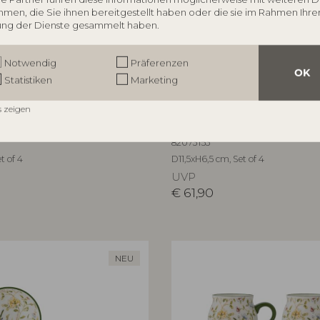
men, die Sie ihnen bereitgestellt haben oder die sie im Rahmen Ihre
ng der Dienste gesammelt haben.
Notwendig
Präferenzen
OK
Statistiken
Marketing
OLLECTION
CREATIVE COLLECTION
s zeigen
her, Bunt, Steingut
Bethany Schale, Bunt, Steing
82073153
t of 4
D11,5xH6,5 cm, Set of 4
UVP
€
61,90
NEU