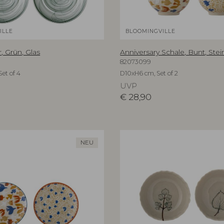
ILLE
BLOOMINGVILLE
r, Grün, Glas
Anniversary Schale, Bunt, Ste
82073099
et of 4
D10xH6 cm, Set of 2
UVP
€
28,90
NEU