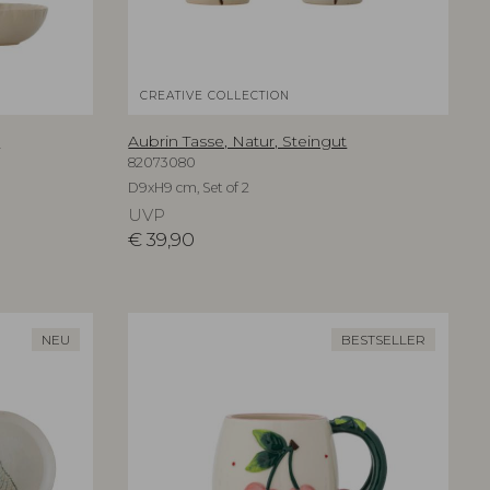
CREATIVE COLLECTION
t
Aubrin Tasse, Natur, Steingut
82073080
D9xH9 cm, Set of 2
UVP
€
39,90
NEU
BESTSELLER