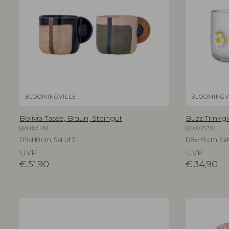
BLOOMINGVILLE
BLOOMINGV
Bolivia Tasse, Braun, Steingut
Buzz Trinkgla
82063178
82072792
D9xH8 cm, Set of 2
D8xH9 cm, Set
UVP
UVP
€
51,90
€
34,90