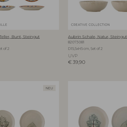
ILLE
CREATIVE COLLECTION
Teller, Bunt, Steingut
Aubrin Schale, Natur, Steingu
82073081
t of 2
D15,5xH5 cm, Set of 2
UVP
€
39,90
NEU