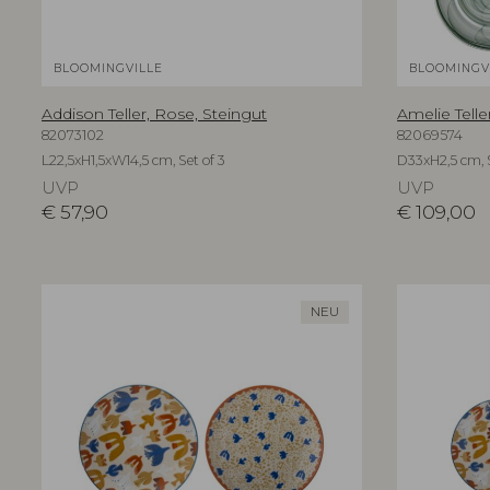
BLOOMINGVILLE
BLOOMINGV
Addison Teller, Rose, Steingut
Amelie Telle
82073102
82069574
L22,5xH1,5xW14,5 cm, Set of 3
D33xH2,5 cm, S
UVP
UVP
€
57,90
€
109,00
NEU