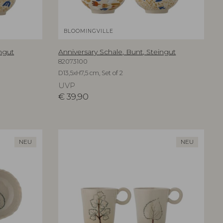
BLOOMINGVILLE
ingut
Anniversary Schale, Bunt, Steingut
82073100
D13,5xH7,5 cm, Set of 2
UVP
€
39,90
NEU
NEU