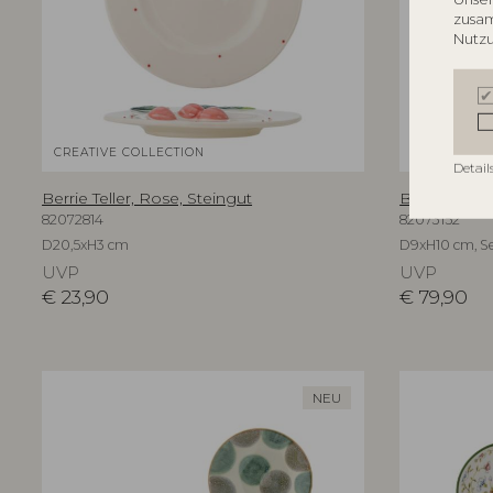
zusam
Nutzu
CREATIVE COLLECTION
CREATIVE C
Detail
Berrie Teller, Rose, Steingut
Bethany Bec
82072814
82073152
D20,5xH3 cm
D9xH10 cm, Se
UVP
UVP
€
23,90
€
79,90
NEU