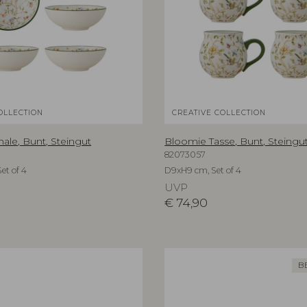
OLLECTION
CREATIVE COLLECTION
ale, Bunt, Steingut
Bloomie Tasse, Bunt, Steingu
82073057
et of 4
D9xH9 cm, Set of 4
UVP
€
74,90
B