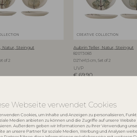
OLLECTION
CREATIVE COLLECTION
r, Natur, Steingut
Aubrin Teller, Natur, Steingut
82073083
et of 2
D27xH1,5 cm, Set of 2
UVP
€
69,90
ese Webseite verwendet Cookies
NEU
erwenden Cookies, um Inhalte und Anzeigen zu personalisieren, Funk
oziale Medien anbieten zu können und die Zugriffe auf unsere Website
sieren. Außerdem geben wir Informationen zu Ihrer Verwendung unse
te an unsere Partner für soziale Medien, Werbung und Analysen weite
e Partner führen diese Informationen möglicherweise mit weiteren 