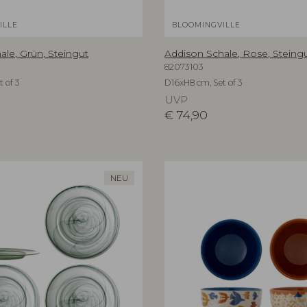
ILLE
BLOOMINGVILLE
ale, Grün, Steingut
Addison Schale, Rose, Steing
82073103
 of 3
D16xH8 cm, Set of 3
UVP
€
74,90
NEU