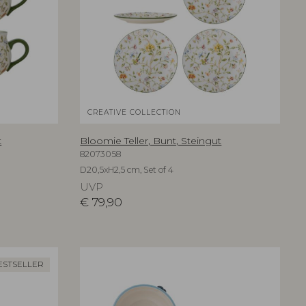
CREATIVE COLLECTION
t
Bloomie Teller, Bunt, Steingut
82073058
D20,5xH2,5 cm, Set of 4
UVP
€
79,90
ESTSELLER