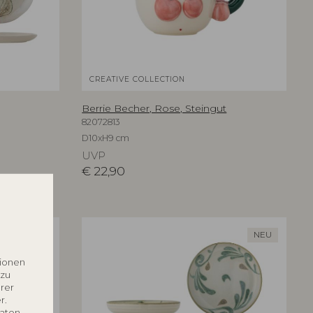
CREATIVE COLLECTION
Berrie Becher, Rose, Steingut
82072813
D10xH9 cm
UVP
€
22,90
NEU
NEU
tionen
 zu
rer
r.
Daten