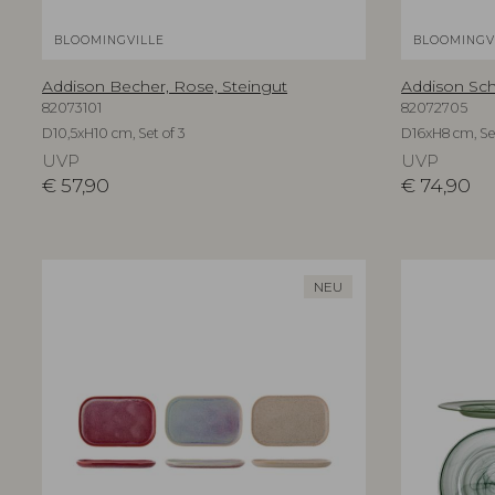
BLOOMINGVILLE
BLOOMINGV
Addison Becher, Rose, Steingut
Addison Sch
82073101
82072705
D10,5xH10 cm, Set of 3
D16xH8 cm, Set
UVP
UVP
€
57,90
€
74,90
NEU