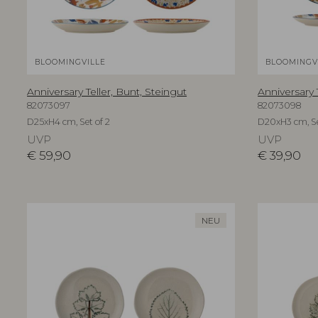
BLOOMINGVILLE
BLOOMINGV
Anniversary Teller, Bunt, Steingut
Anniversary 
82073097
82073098
D25xH4 cm, Set of 2
D20xH3 cm, Se
UVP
UVP
€
59,90
€
39,90
NEU