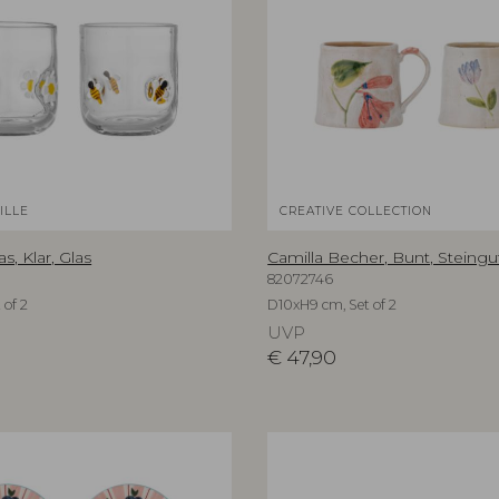
ILLE
CREATIVE COLLECTION
s, Klar, Glas
Camilla Becher, Bunt, Steingu
82072746
 of 2
D10xH9 cm, Set of 2
UVP
€
47,90