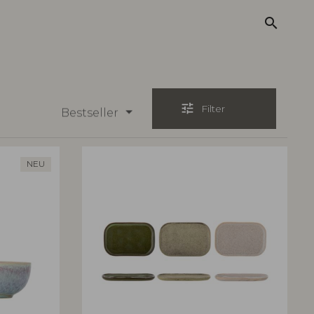
search
tune
Filter
Bestseller
NEU