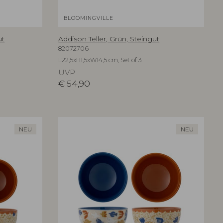
BLOOMINGVILLE
ut
Addison Teller, Grün, Steingut
82072706
L22,5xH1,5xW14,5 cm, Set of 3
UVP
€
54,90
NEU
NEU