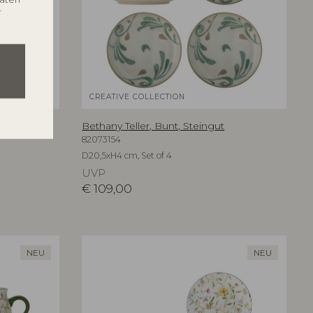
r
CREATIVE COLLECTION
ut
Bethany Teller, Bunt, Steingut
82073154
D20,5xH4 cm, Set of 4
UVP
€
109,00
NEU
NEU