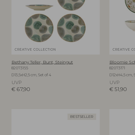
CREATIVE COLLECTION
CREATIVE C
Bethany Teller, Bunt, Steingut
Bloomie Sch
82073155
82073171
D13,5xH2,5 cm, Set of 4
D12xH4,5 cm, S
UVP
UVP
€
67,90
€
51,90
BESTSELLER