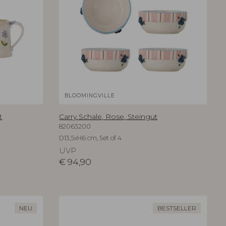
BLOOMINGVILLE
t
Carry Schale, Rose, Steingut
82063200
D13,5xH6 cm, Set of 4
UVP
€
94,90
NEU
BESTSELLER