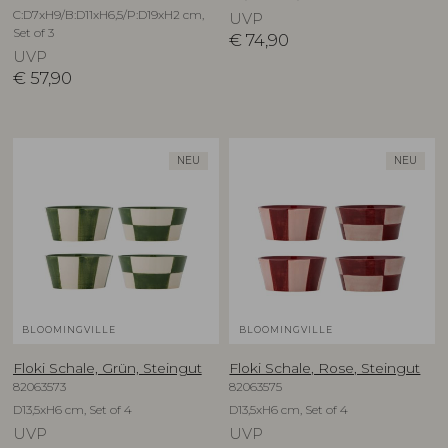
C:D7xH9/B:D11xH6,5/P:D19xH2 cm,
UVP
Set of 3
€
74,90
UVP
€
57,90
NEU
NEU
BLOOMINGVILLE
BLOOMINGVILLE
Floki Schale, Grün, Steingut
Floki Schale, Rose, Steingut
82063573
82063575
D13,5xH6 cm, Set of 4
D13,5xH6 cm, Set of 4
UVP
UVP