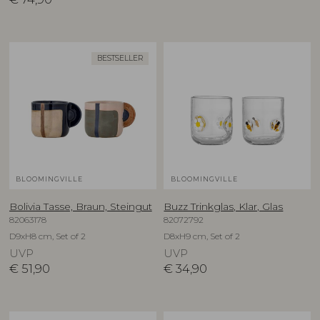
BESTSELLER
BLOOMINGVILLE
BLOOMINGVILLE
Bolivia Tasse, Braun, Steingut
Buzz Trinkglas, Klar, Glas
82063178
82072792
D9xH8 cm, Set of 2
D8xH9 cm, Set of 2
UVP
UVP
€
51,90
€
34,90