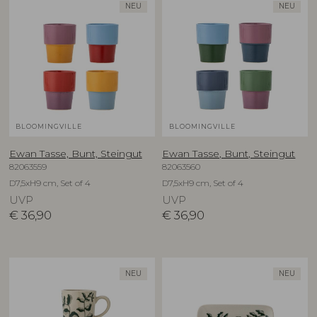
NEU
NEU
BLOOMINGVILLE
BLOOMINGVILLE
Ewan Tasse, Bunt, Steingut
Ewan Tasse, Bunt, Steingut
82063559
82063560
D7,5xH9 cm, Set of 4
D7,5xH9 cm, Set of 4
UVP
UVP
€
36,90
€
36,90
NEU
NEU