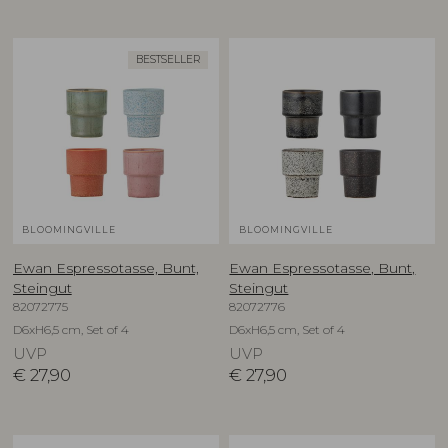
BESTSELLER
BLOOMINGVILLE
BLOOMINGVILLE
Ewan Espressotasse, Bunt,
Ewan Espressotasse, Bunt,
Steingut
Steingut
82072775
82072776
D6xH6,5 cm, Set of 4
D6xH6,5 cm, Set of 4
UVP
UVP
€
27,90
€
27,90