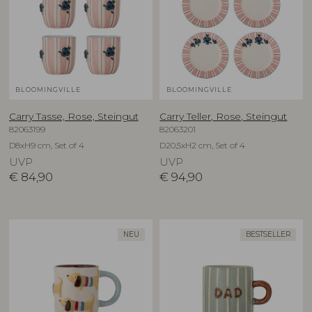
BLOOMINGVILLE
BLOOMINGVILLE
Carry Tasse, Rose, Steingut
Carry Teller, Rose, Steingut
82063199
82063201
D8xH9 cm, Set of 4
D20,5xH2 cm, Set of 4
UVP
UVP
€
84,90
€
94,90
NEU
BESTSELLER