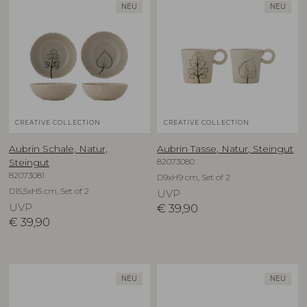
NEU
NEU
CREATIVE COLLECTION
CREATIVE COLLECTION
Aubrin Schale, Natur,
Aubrin Tasse, Natur, Steingut
82073080
Steingut
82073081
D9xH9 cm, Set of 2
D15,5xH5 cm, Set of 2
UVP
UVP
€
39,90
€
39,90
NEU
NEU