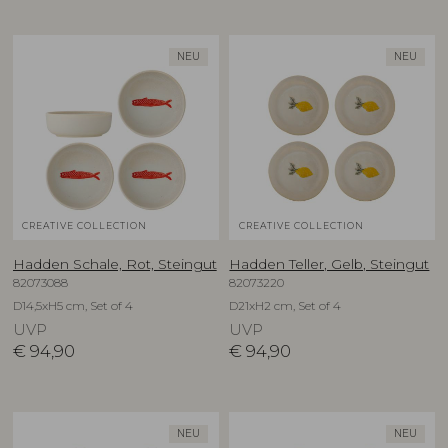
NEU
NEU
CREATIVE COLLECTION
CREATIVE COLLECTION
Hadden Schale, Rot, Steingut
Hadden Teller, Gelb, Steingut
82073088
82073220
D14,5xH5 cm, Set of 4
D21xH2 cm, Set of 4
UVP
UVP
€
94,90
€
94,90
NEU
NEU