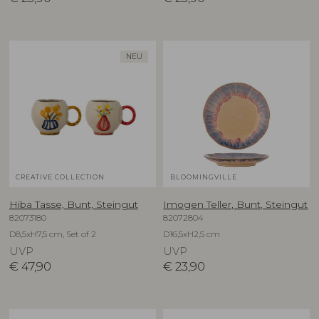
NEU
CREATIVE COLLECTION
BLOOMINGVILLE
Hiba Tasse, Bunt, Steingut
Imogen Teller, Bunt, Steingut
82073180
82072804
D8,5xH7,5 cm, Set of 2
D16,5xH2,5 cm
UVP
UVP
€
47,90
€
23,90