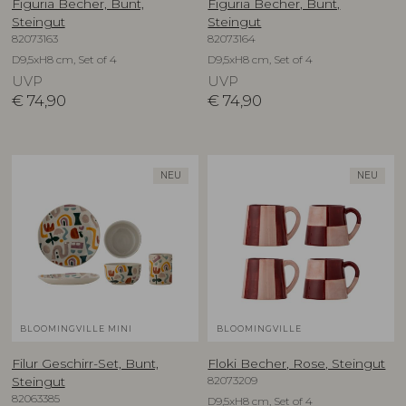
Figuria Becher, Bunt,
Figuria Becher, Bunt,
Steingut
Steingut
82073163
82073164
D9,5xH8 cm, Set of 4
D9,5xH8 cm, Set of 4
UVP
UVP
€
74,90
€
74,90
NEU
NEU
BLOOMINGVILLE MINI
BLOOMINGVILLE
Filur Geschirr-Set, Bunt,
Floki Becher, Rose, Steingut
82073209
Steingut
82063385
D9,5xH8 cm, Set of 4