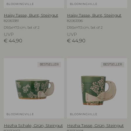
BLOOMINGVILLE
BLOOMINGVILLE
Haisy Tasse, Bunt, Steingut
Haisy Tasse, Bunt, Steingut
82063381
82063396
D9,5xH7,5 cm, Set of 2
D9,5xH7,5 cm, Set of 2
UVP
UVP
€
44,90
€
44,90
BESTSELLER
BESTSELLER
BLOOMINGVILLE
BLOOMINGVILLE
Hezha Schale, Grün, Steingut
Hezha Tasse, Grün, Steingut
82072667
82072668