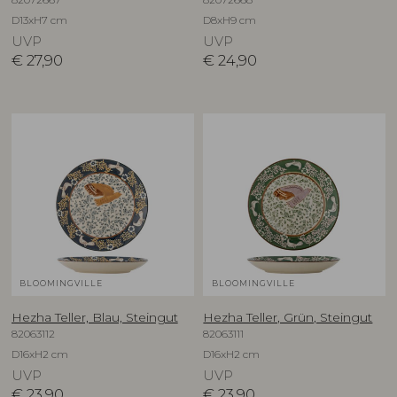
D13xH7 cm
D8xH9 cm
UVP
UVP
€
27,90
€
24,90
BLOOMINGVILLE
BLOOMINGVILLE
Hezha Teller, Blau, Steingut
Hezha Teller, Grün, Steingut
82063112
82063111
D16xH2 cm
D16xH2 cm
UVP
UVP
€
23,90
€
23,90