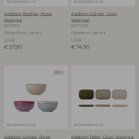
BLOOMINGVILLE
BLOOMINGVILLE
Addison Becher, Rose,
Addison Schale, Grün,
Steingut
Steingut
82073101
82072705
D10,5xH10 cm, Set of 3
D16xH8 cm, Set of 3
UVP
UVP
€
57,90
€
74,90
NEU
BLOOMINGVILLE
BLOOMINGVILLE
Addison Schale, Rose,
Addison Teller, Grün, Steingut