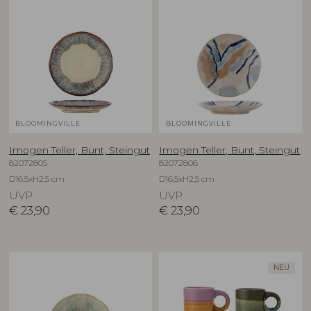
BLOOMINGVILLE
BLOOMINGVILLE
Imogen Teller, Bunt, Steingut
Imogen Teller, Bunt, Steingut
82072805
82072806
D16,5xH2,5 cm
D16,5xH2,5 cm
UVP
UVP
€
23,90
€
23,90
NEU