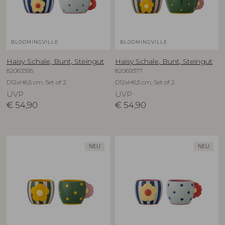
BLOOMINGVILLE
BLOOMINGVILLE
Haisy Schale, Bunt, Steingut
Haisy Schale, Bunt, Steingut
82063395
82069377
D12xH6,5 cm, Set of 2
D12xH6,5 cm, Set of 2
UVP
UVP
€
54,90
€
54,90
NEU
NEU