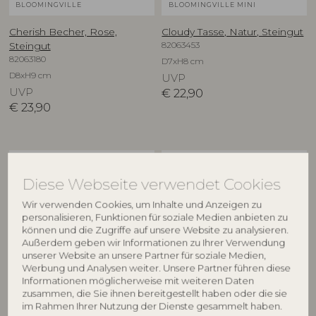
BLOOMINGVILLE
BLOOMINGVILLE MINI
Cherish Becher, Rose,
Cloudy Tasse, Natur, Steingut
82063453
Steingut
82063180
D7xH8 cm
D8xH9 cm
UVP
UVP
€
22,90
€
23,90
NEU
NEU
Diese Webseite verwendet Cookies
Wir verwenden Cookies, um Inhalte und Anzeigen zu
personalisieren, Funktionen für soziale Medien anbieten zu
können und die Zugriffe auf unsere Website zu analysieren.
Außerdem geben wir Informationen zu Ihrer Verwendung
unserer Website an unsere Partner für soziale Medien,
Werbung und Analysen weiter. Unsere Partner führen diese
Informationen möglicherweise mit weiteren Daten
BLOOMINGVILLE MINI
BLOOMINGVILLE MINI
zusammen, die Sie ihnen bereitgestellt haben oder die sie
im Rahmen Ihrer Nutzung der Dienste gesammelt haben.
Cloudy Tasse, Natur, Steingut
Cloudy Tasse, Natur, Steingut