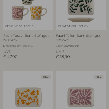
CREATIVE COLLECTION
CREATIVE COLLECTION
Fauni Tasse, Bunt, Steingut
Fauni Teller, Bunt, Steingut
82063436
82063439
D7,5xH8,5 cm, Set of 3
L15xH2xW11,5 cm
UVP
UVP
€
47,90
€
18,90
NEU
NEU