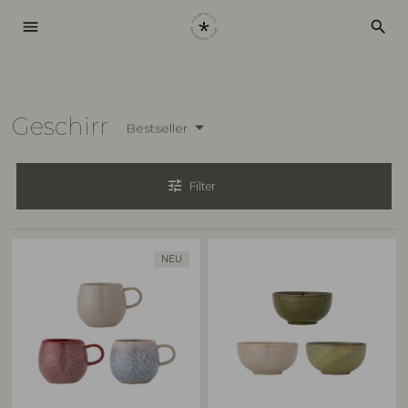
menu
search
Geschirr
Bestseller
tune
Filter
NEU