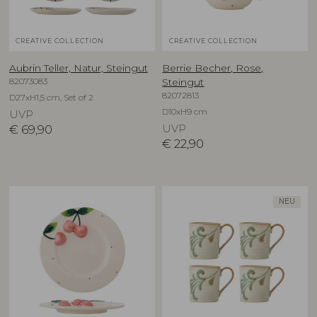
CREATIVE COLLECTION
CREATIVE COLLECTION
Aubrin Teller, Natur, Steingut
Berrie Becher, Rose,
82073083
Steingut
82072813
D27xH1,5 cm, Set of 2
D10xH9 cm
UVP
€
69,90
UVP
€
22,90
NEU