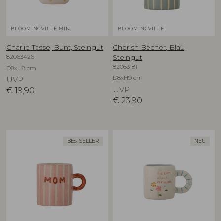
BLOOMINGVILLE MINI
BLOOMINGVILLE
Charlie Tasse, Bunt, Steingut
Cherish Becher, Blau,
82063426
Steingut
82063181
D8xH8 cm
D8xH9 cm
UVP
€
19,90
UVP
€
23,90
BESTSELLER
NEU