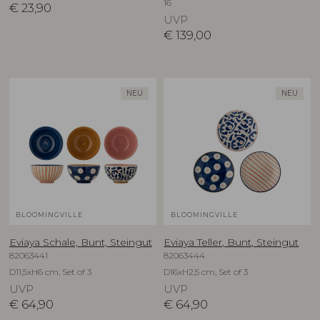
16
€
23,90
UVP
€
139,00
NEU
NEU
BLOOMINGVILLE
BLOOMINGVILLE
Eviaya Schale, Bunt, Steingut
Eviaya Teller, Bunt, Steingut
82063441
82063444
D11,5xH6 cm, Set of 3
D16xH2,5 cm, Set of 3
UVP
UVP
€
64,90
€
64,90