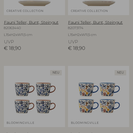
CREATIVE COLLECTION
CREATIVE COLLECTION
Fauni Teller, Bunt, Steingut
Fauni Teller, Bunt, Steingut
82063440
82073174
L15xH2xW11,5 cm
L15xH2xW11,5 cm
UVP
UVP
€
18,90
€
18,90
NEU
NEU
BLOOMINGVILLE
BLOOMINGVILLE