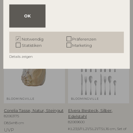
82063454
82063455
D7xH8 cm
D7xH8 cm
OK
UVP
UVP
€
22,90
€
22,90
Notwendig
Präferenzen
Statistiken
Marketing
NEU
Details zeigen
BLOOMINGVILLE
BLOOMINGVILLE
Corelia Tasse, Natur, Steingut
Elvera Besteck, Silber,
82063175
Edelstahl
82069600
D8,5xH8 cm
K:L23,5/F:L21/S:L21/TS:L16 cm, Set of
UVP