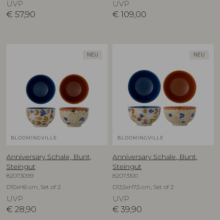
UVP
UVP
€
57,90
€
109,00
NEU
NEU
BLOOMINGVILLE
BLOOMINGVILLE
Anniversary Schale, Bunt,
Anniversary Schale, Bunt,
Steingut
Steingut
82073099
82073100
D10xH6 cm, Set of 2
D13,5xH7,5 cm, Set of 2
UVP
UVP
€
28,90
€
39,90