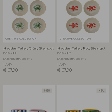
CREATIVE COLLECTION
CREATIVE COLLECTION
Hadden Teller, Grün, Steingut
Hadden Teller, Rot, Steingut
82073086
82073087
D13xH1,5 cm, Set of 4
D13xH1,5 cm, Set of 4
UVP
UVP
€
67,90
€
67,90
NEU
NEU