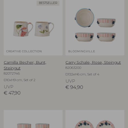
BESTSELLER
CREATIVE COLLECTION
BLOOMINGVILLE
Camilla Becher, Bunt,
Carry Schale, Rose, Steingut
82063200
Steingut
82072746
D13,5xH6 cm, Set of 4
D10xH9 cm, Set of 2
UVP
UVP
€
94,90
€
47,90