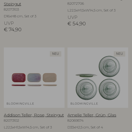
82072706
Steingut
82073103
L22,5xH1,5xW14,5 cm, Set of 3
D16xH8 cm, Set of 3
UVP
UVP
€
54,90
€
74,90
NEU
NEU
BLOOMINGVILLE
BLOOMINGVILLE
Addison Teller, Rose, Steingut
Amelie Teller, Grün, Glas
82073102
82069574
L22,5xH1,5xW14,5 cm, Set of 3
D33xH2,5 cm, Set of 4