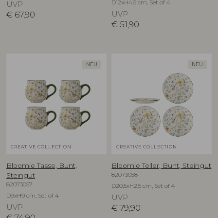
D12xH4,5 cm, Set of 4
UVP
€
67,90
UVP
€
51,90
NEU
NEU
CREATIVE COLLECTION
CREATIVE COLLECTION
Bloomie Tasse, Bunt,
Bloomie Teller, Bunt, Steingut
82073058
Steingut
82073057
D20,5xH2,5 cm, Set of 4
D9xH9 cm, Set of 4
UVP
UVP
€
79,90
€
74,90