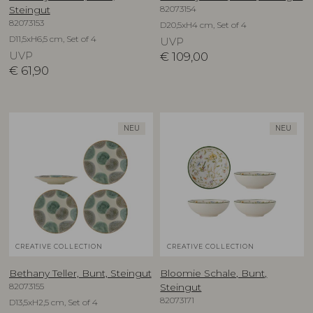
82073154
Steingut
82073153
D20,5xH4 cm, Set of 4
D11,5xH6,5 cm, Set of 4
UVP
UVP
€
109,00
€
61,90
NEU
NEU
CREATIVE COLLECTION
CREATIVE COLLECTION
Bethany Teller, Bunt, Steingut
Bloomie Schale, Bunt,
82073155
Steingut
82073171
D13,5xH2,5 cm, Set of 4