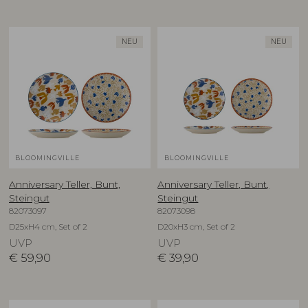
NEU
NEU
BLOOMINGVILLE
BLOOMINGVILLE
Anniversary Teller, Bunt,
Anniversary Teller, Bunt,
Steingut
Steingut
82073097
82073098
D25xH4 cm, Set of 2
D20xH3 cm, Set of 2
UVP
UVP
€
59,90
€
39,90