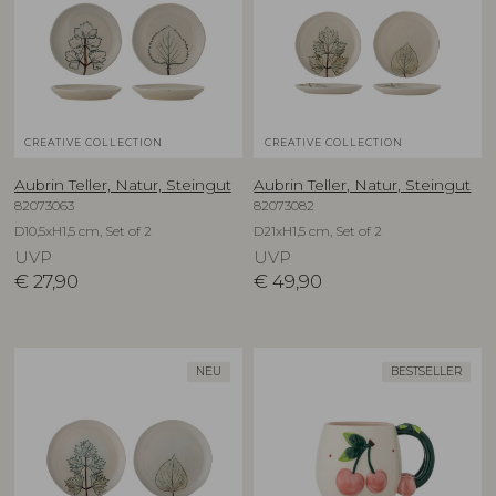
CREATIVE COLLECTION
CREATIVE COLLECTION
Aubrin Teller, Natur, Steingut
Aubrin Teller, Natur, Steingut
82073063
82073082
D10,5xH1,5 cm, Set of 2
D21xH1,5 cm, Set of 2
UVP
UVP
€
27,90
€
49,90
NEU
BESTSELLER