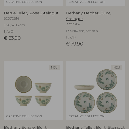
CREATIVE COLLECTION
CREATIVE COLLECTION
Berrie Teller, Rose, Steingut
Bethany Becher, Bunt,
82072814
Steingut
82073152
D20,5xH3 cm
D9xH10 cm, Set of 4
UVP
€
23,90
UVP
€
79,90
NEU
NEU
CREATIVE COLLECTION
CREATIVE COLLECTION
Bethany Schale, Bunt,
Bethany Teller, Bunt, Steingut