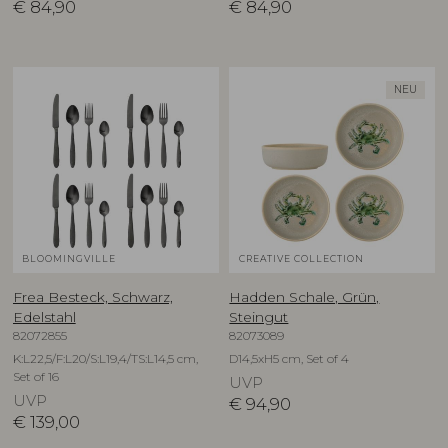
€
84,90
€
84,90
NEU
BLOOMINGVILLE
CREATIVE COLLECTION
Frea Besteck, Schwarz,
Hadden Schale, Grün,
Edelstahl
Steingut
82072855
82073089
K:L22,5/F:L20/S:L19,4/TS:L14,5 cm,
D14,5xH5 cm, Set of 4
Set of 16
UVP
UVP
€
94,90
€
139,00