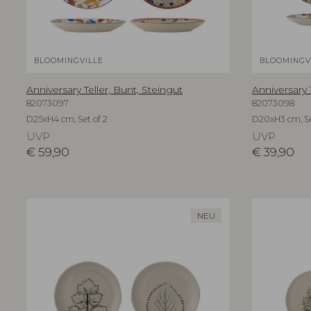
BLOOMINGVILLE
BLOOMINGV
Anniversary Teller, Bunt, Steingut
Anniversary 
82073097
82073098
D25xH4 cm, Set of 2
D20xH3 cm, Se
UVP
UVP
€
59,90
€
39,90
NEU