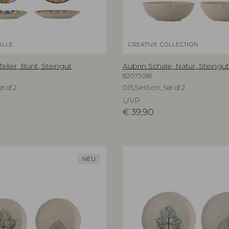
ILLE
CREATIVE COLLECTION
Teller, Bunt, Steingut
Aubrin Schale, Natur, Steingu
82073081
t of 2
D15,5xH5 cm, Set of 2
UVP
€
39,90
NEU