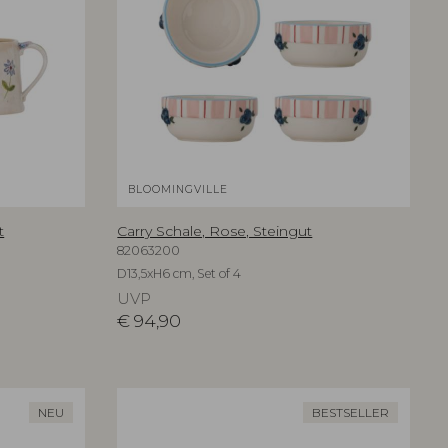
BLOOMINGVILLE
t
Carry Schale, Rose, Steingut
82063200
D13,5xH6 cm, Set of 4
UVP
€
94,90
NEU
BESTSELLER