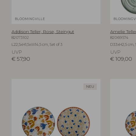
BLOOMINGVILLE
BLOOMINGV
Addison Teller, Rose, Steingut
Amelie Telle
82073102
82069574
L22,5xH1,5xW14,5 cm, Set of 3
D33xH2,5 cm, S
UVP
UVP
€
57,90
€
109,00
NEU