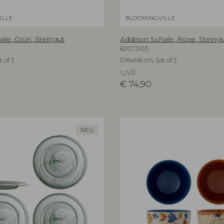
ILLE
BLOOMINGVILLE
ale, Grün, Steingut
Addison Schale, Rose, Steing
82073103
 of 3
D16xH8 cm, Set of 3
UVP
€
74,90
NEU