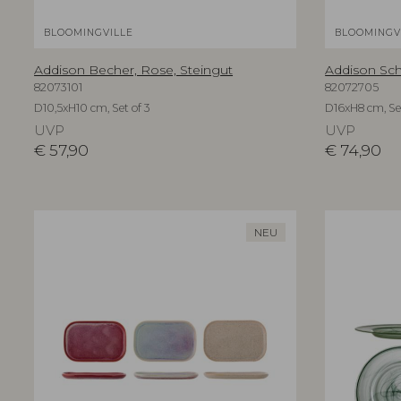
BLOOMINGVILLE
BLOOMINGV
Addison Becher, Rose, Steingut
Addison Sch
82073101
82072705
D10,5xH10 cm, Set of 3
D16xH8 cm, Set
UVP
UVP
€
57,90
€
74,90
NEU