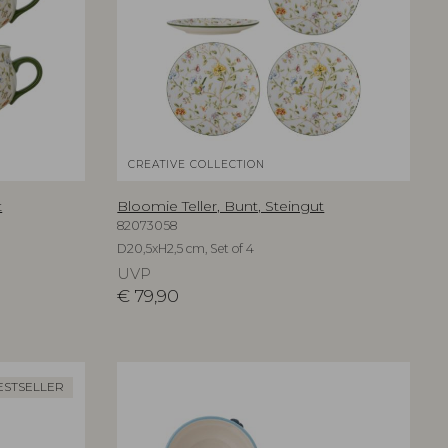
CREATIVE COLLECTION
t
Bloomie Teller, Bunt, Steingut
82073058
D20,5xH2,5 cm, Set of 4
UVP
€
79,90
ESTSELLER