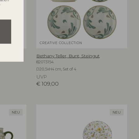
r
CREATIVE COLLECTION
ut
Bethany Teller, Bunt, Steingut
82073154
D20,5xH4 cm, Set of 4
UVP
€
109,00
NEU
NEU