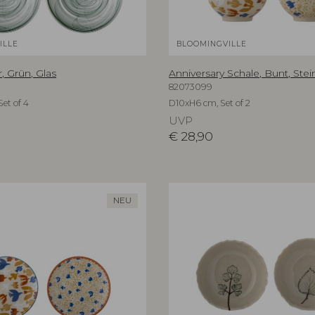
ILLE
BLOOMINGVILLE
r, Grün, Glas
Anniversary Schale, Bunt, Ste
82073099
et of 4
D10xH6 cm, Set of 2
UVP
€
28,90
NEU