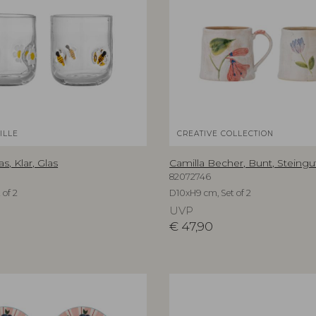
ILLE
CREATIVE COLLECTION
s, Klar, Glas
Camilla Becher, Bunt, Steingu
82072746
 of 2
D10xH9 cm, Set of 2
UVP
€
47,90