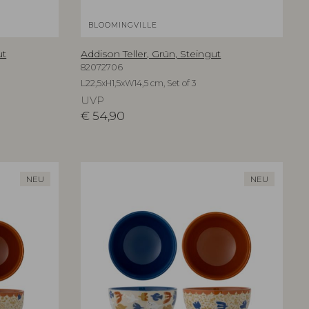
BLOOMINGVILLE
ut
Addison Teller, Grün, Steingut
82072706
L22,5xH1,5xW14,5 cm, Set of 3
UVP
€
54,90
NEU
NEU