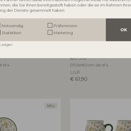
men, die Sie ihnen bereitgestellt haben oder die sie im Rahmen Ihre
ng der Dienste gesammelt haben.
Notwendig
Präferenzen
OK
Statistiken
Marketing
OLLECTION
CREATIVE COLLECTION
s zeigen
her, Bunt, Steingut
Bethany Schale, Bunt, Steing
82073153
t of 4
D11,5xH6,5 cm, Set of 4
UVP
€
61,90
NEU