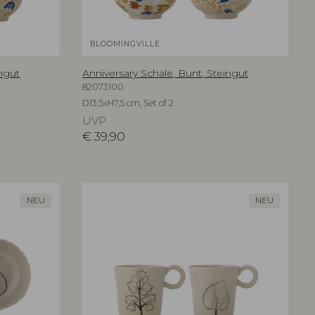
BLOOMINGVILLE
ingut
Anniversary Schale, Bunt, Steingut
82073100
D13,5xH7,5 cm, Set of 2
UVP
€
39,90
NEU
NEU