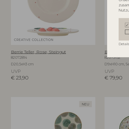
zusam
Nutzu
CREATIVE COLLECTION
CREATIVE C
Detail
Berrie Teller, Rose, Steingut
Bethany Bec
82072814
82073152
D20,5xH3 cm
D9xH10 cm, Se
UVP
UVP
€
23,90
€
79,90
NEU