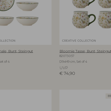
OLLECTION
CREATIVE COLLECTION
ale, Bunt, Steingut
Bloomie Tasse, Bunt, Steingu
82073057
et of 4
D9xH9 cm, Set of 4
UVP
€
74,90
B