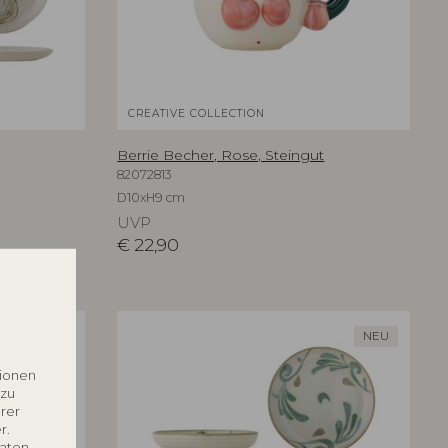
CREATIVE COLLECTION
Berrie Becher, Rose, Steingut
82072813
D10xH9 cm
UVP
€
22,90
NEU
NEU
tionen
 zu
rer
r.
Daten