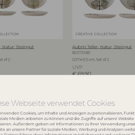
OLLECTION
CREATIVE COLLECTION
r, Natur, Steingut
Aubrin Teller, Natur, Steingut
82073083
et of 2
D27xH1,5 cm, Set of 2
UVP
€
69,90
ese Webseite verwendet Cookies
NEU
erwenden Cookies, um Inhalte und Anzeigen zu personalisieren, Funk
oziale Medien anbieten zu können und die Zugriffe auf unsere Website
sieren. Außerdem geben wir Informationen zu Ihrer Verwendung unse
te an unsere Partner für soziale Medien, Werbung und Analysen weite
e Partner führen diese Informationen möglicherweise mit weiteren 