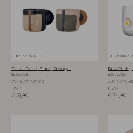
BLOOMINGVILLE
BLOOMINGV
Bolivia Tasse, Braun, Steingut
Buzz Trinkgla
82063178
82072792
D9xH8 cm, Set of 2
D8xH9 cm, Set
UVP
UVP
€
51,90
€
34,90