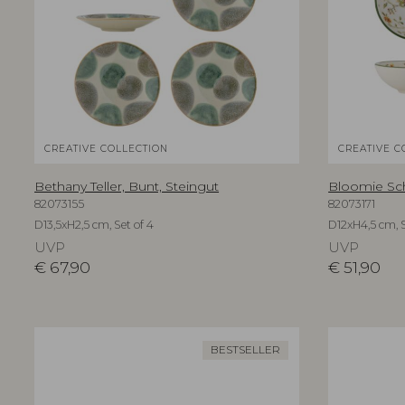
CREATIVE COLLECTION
CREATIVE C
Bethany Teller, Bunt, Steingut
Bloomie Sch
82073155
82073171
D13,5xH2,5 cm, Set of 4
D12xH4,5 cm, S
UVP
UVP
€
67,90
€
51,90
BESTSELLER