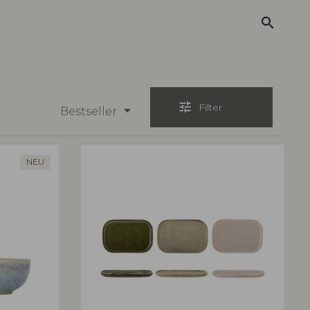
search
tune
Filter
Bestseller
NEU