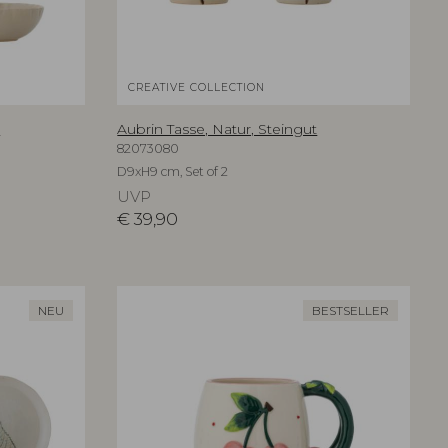
CREATIVE COLLECTION
t
Aubrin Tasse, Natur, Steingut
82073080
D9xH9 cm, Set of 2
UVP
€
39,90
NEU
BESTSELLER