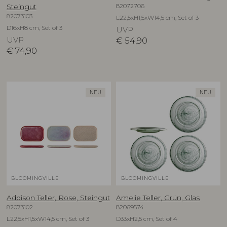
82072706
Steingut
82073103
L22,5xH1,5xW14,5 cm, Set of 3
D16xH8 cm, Set of 3
UVP
UVP
€
54,90
€
74,90
NEU
NEU
BLOOMINGVILLE
BLOOMINGVILLE
Addison Teller, Rose, Steingut
Amelie Teller, Grün, Glas
82073102
82069574
L22,5xH1,5xW14,5 cm, Set of 3
D33xH2,5 cm, Set of 4