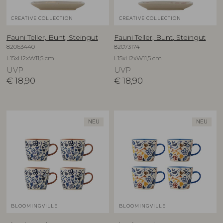
CREATIVE COLLECTION
CREATIVE COLLECTION
Fauni Teller, Bunt, Steingut
Fauni Teller, Bunt, Steingut
82063440
82073174
L15xH2xW11,5 cm
L15xH2xW11,5 cm
UVP
UVP
€
18,90
€
18,90
NEU
NEU
BLOOMINGVILLE
BLOOMINGVILLE