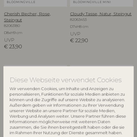
BLOOMINGVILLE
BLOOMINGVILLE MINI
Cherish Becher, Rose,
Cloudy Tasse, Natur, Steingut
82063453
Steingut
82063180
D7xH8 cm
D8xH9 cm
UVP
UVP
€
22,90
€
23,90
NEU
NEU
Diese Webseite verwendet Cookies
Wir verwenden Cookies, um Inhalte und Anzeigen zu
personalisieren, Funktionen für soziale Medien anbieten zu
können und die Zugriffe auf unsere Website zu analysieren.
Außerdem geben wir Informationen zu Ihrer Verwendung
unserer Website an unsere Partner für soziale Medien,
Werbung und Analysen weiter. Unsere Partner führen diese
Informationen möglicherweise mit weiteren Daten
BLOOMINGVILLE MINI
BLOOMINGVILLE MINI
zusammen, die Sie ihnen bereitgestellt haben oder die sie
im Rahmen Ihrer Nutzung der Dienste gesammelt haben.
Cloudy Tasse, Natur, Steingut
Cloudy Tasse, Natur, Steingut