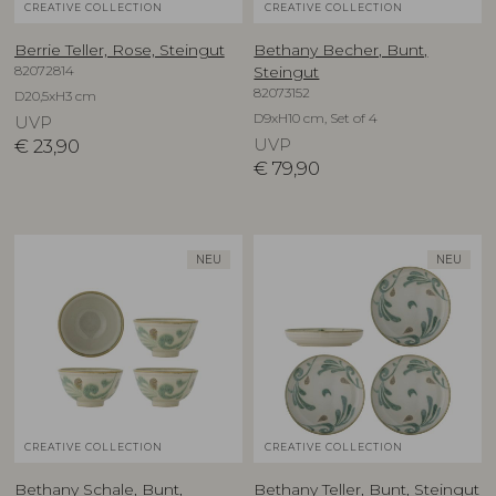
CREATIVE COLLECTION
CREATIVE COLLECTION
Berrie Teller, Rose, Steingut
Bethany Becher, Bunt,
82072814
Steingut
82073152
D20,5xH3 cm
D9xH10 cm, Set of 4
UVP
€
23,90
UVP
€
79,90
NEU
NEU
CREATIVE COLLECTION
CREATIVE COLLECTION
Bethany Schale, Bunt,
Bethany Teller, Bunt, Steingut