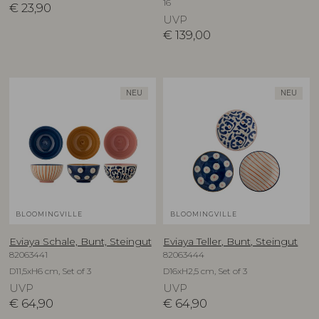
16
€
23,90
UVP
€
139,00
NEU
NEU
BLOOMINGVILLE
BLOOMINGVILLE
Eviaya Schale, Bunt, Steingut
Eviaya Teller, Bunt, Steingut
82063441
82063444
D11,5xH6 cm, Set of 3
D16xH2,5 cm, Set of 3
UVP
UVP
€
64,90
€
64,90