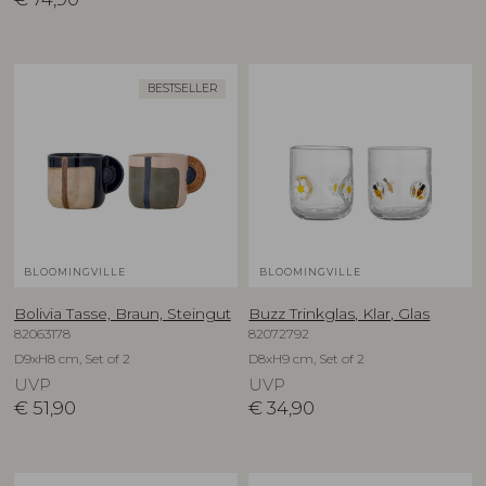
BESTSELLER
BLOOMINGVILLE
BLOOMINGVILLE
Bolivia Tasse, Braun, Steingut
Buzz Trinkglas, Klar, Glas
82063178
82072792
D9xH8 cm, Set of 2
D8xH9 cm, Set of 2
UVP
UVP
€
51,90
€
34,90