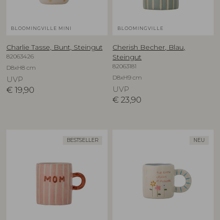
BLOOMINGVILLE MINI
BLOOMINGVILLE
Charlie Tasse, Bunt, Steingut
Cherish Becher, Blau,
82063426
Steingut
82063181
D8xH8 cm
D8xH9 cm
UVP
€
19,90
UVP
€
23,90
BESTSELLER
NEU