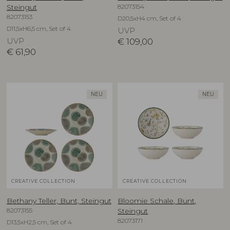
82073154
Steingut
82073153
D20,5xH4 cm, Set of 4
D11,5xH6,5 cm, Set of 4
UVP
UVP
€
109,00
€
61,90
NEU
NEU
CREATIVE COLLECTION
CREATIVE COLLECTION
Bethany Teller, Bunt, Steingut
Bloomie Schale, Bunt,
82073155
Steingut
82073171
D13,5xH2,5 cm, Set of 4