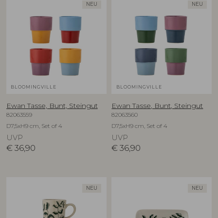
NEU
NEU
BLOOMINGVILLE
BLOOMINGVILLE
Ewan Tasse, Bunt, Steingut
Ewan Tasse, Bunt, Steingut
82063559
82063560
D7,5xH9 cm, Set of 4
D7,5xH9 cm, Set of 4
UVP
UVP
€
36,90
€
36,90
NEU
NEU