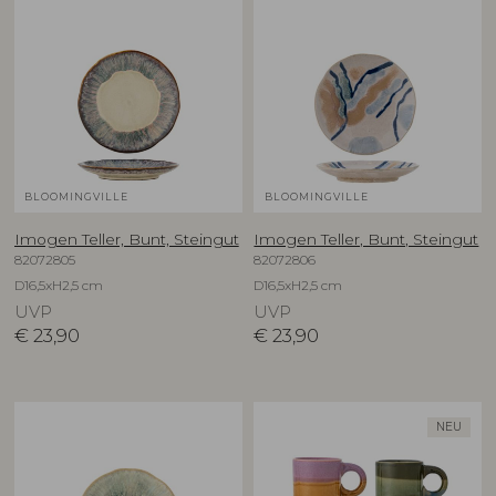
BLOOMINGVILLE
BLOOMINGVILLE
Imogen Teller, Bunt, Steingut
Imogen Teller, Bunt, Steingut
82072805
82072806
D16,5xH2,5 cm
D16,5xH2,5 cm
UVP
UVP
€
23,90
€
23,90
NEU