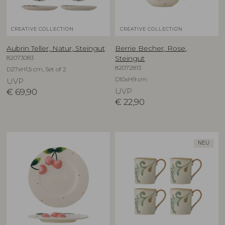
CREATIVE COLLECTION
CREATIVE COLLECTION
Aubrin Teller, Natur, Steingut
Berrie Becher, Rose,
82073083
Steingut
82072813
D27xH1,5 cm, Set of 2
D10xH9 cm
UVP
€
69,90
UVP
€
22,90
NEU