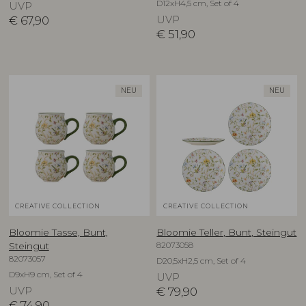
D12xH4,5 cm, Set of 4
UVP
€
67,90
UVP
€
51,90
NEU
NEU
CREATIVE COLLECTION
CREATIVE COLLECTION
Bloomie Tasse, Bunt,
Bloomie Teller, Bunt, Steingut
82073058
Steingut
82073057
D20,5xH2,5 cm, Set of 4
D9xH9 cm, Set of 4
UVP
UVP
€
79,90
€
74,90