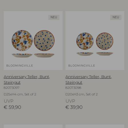
NEU
NEU
BLOOMINGVILLE
BLOOMINGVILLE
Anniversary Teller, Bunt,
Anniversary Teller, Bunt,
Steingut
Steingut
82073097
82073098
D25xH4 cm, Set of 2
D20xH3 cm, Set of 2
UVP
UVP
€
59,90
€
39,90