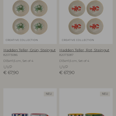
CREATIVE COLLECTION
CREATIVE COLLECTION
Hadden Teller, Grün, Steingut
Hadden Teller, Rot, Steingut
82073086
82073087
D13xH1,5 cm, Set of 4
D13xH1,5 cm, Set of 4
UVP
UVP
€
67,90
€
67,90
NEU
NEU