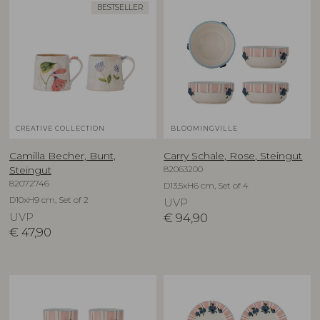
BESTSELLER
CREATIVE COLLECTION
BLOOMINGVILLE
Camilla Becher, Bunt,
Carry Schale, Rose, Steingut
82063200
Steingut
82072746
D13,5xH6 cm, Set of 4
D10xH9 cm, Set of 2
UVP
UVP
€
94,90
€
47,90