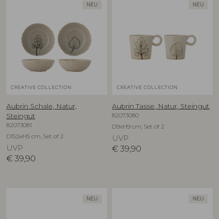
NEU
NEU
CREATIVE COLLECTION
CREATIVE COLLECTION
Aubrin Schale, Natur,
Aubrin Tasse, Natur, Steingut
82073080
Steingut
82073081
D9xH9 cm, Set of 2
D15,5xH5 cm, Set of 2
UVP
UVP
€
39,90
€
39,90
NEU
NEU