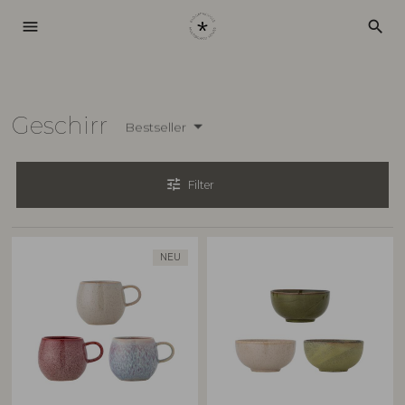
menu
search
Geschirr
Bestseller
tune
Filter
NEU