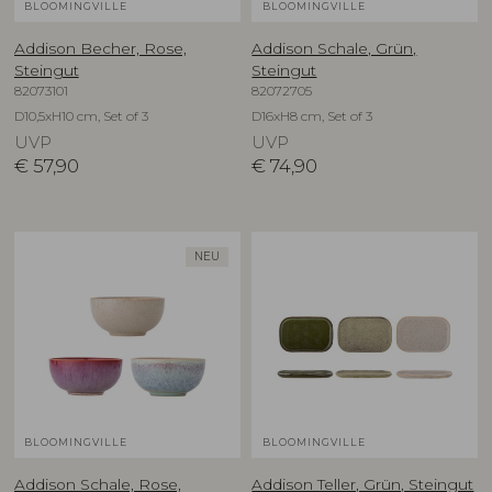
BLOOMINGVILLE
BLOOMINGVILLE
Addison Becher, Rose,
Addison Schale, Grün,
Steingut
Steingut
82073101
82072705
D10,5xH10 cm, Set of 3
D16xH8 cm, Set of 3
UVP
UVP
€
57,90
€
74,90
NEU
BLOOMINGVILLE
BLOOMINGVILLE
Addison Schale, Rose,
Addison Teller, Grün, Steingut