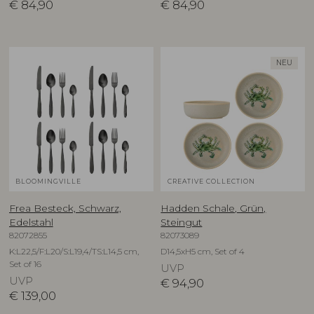
€
84,90
€
84,90
NEU
BLOOMINGVILLE
CREATIVE COLLECTION
Frea Besteck, Schwarz,
Hadden Schale, Grün,
Edelstahl
Steingut
82072855
82073089
K:L22,5/F:L20/S:L19,4/TS:L14,5 cm,
D14,5xH5 cm, Set of 4
Set of 16
UVP
UVP
€
94,90
€
139,00