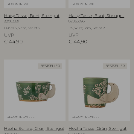
BLOOMINGVILLE
BLOOMINGVILLE
Haisy Tasse, Bunt, Steingut
Haisy Tasse, Bunt, Steingut
82063381
82063396
D9,5xH7,5 cm, Set of 2
D9,5xH7,5 cm, Set of 2
UVP
UVP
€
44,90
€
44,90
BESTSELLER
BESTSELLER
BLOOMINGVILLE
BLOOMINGVILLE
Hezha Schale, Grün, Steingut
Hezha Tasse, Grün, Steingut
82072667
82072668