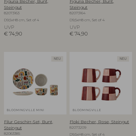
Figuria Becher, Bunt,
Figuria Becher, Bunt,
Steingut
Steingut
82073163
82073164
D9,5xH8 cm, Set of 4
D9,5xH8 cm, Set of 4
UVP
UVP
€
74,90
€
74,90
NEU
NEU
BLOOMINGVILLE MINI
BLOOMINGVILLE
Filur Geschirr-Set, Bunt,
Floki Becher, Rose, Steingut
82073209
Steingut
82063385
D9,5xH8 cm, Set of 4