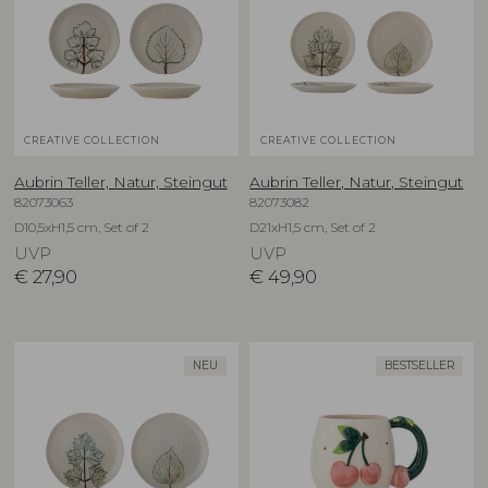
CREATIVE COLLECTION
CREATIVE COLLECTION
Aubrin Teller, Natur, Steingut
Aubrin Teller, Natur, Steingut
82073063
82073082
D10,5xH1,5 cm, Set of 2
D21xH1,5 cm, Set of 2
UVP
UVP
€
27,90
€
49,90
NEU
BESTSELLER