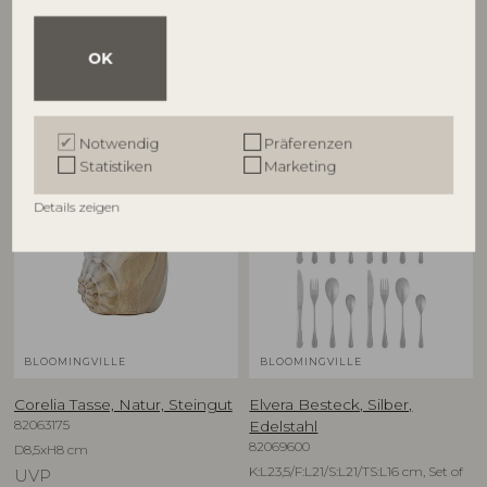
82063454
82063455
D7xH8 cm
D7xH8 cm
OK
UVP
UVP
€
22,90
€
22,90
Notwendig
Präferenzen
Statistiken
Marketing
NEU
Details zeigen
BLOOMINGVILLE
BLOOMINGVILLE
Corelia Tasse, Natur, Steingut
Elvera Besteck, Silber,
82063175
Edelstahl
82069600
D8,5xH8 cm
K:L23,5/F:L21/S:L21/TS:L16 cm, Set of
UVP