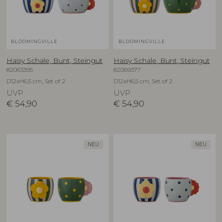
BLOOMINGVILLE
BLOOMINGVILLE
Haisy Schale, Bunt, Steingut
Haisy Schale, Bunt, Steingut
82063395
82069377
D12xH6,5 cm, Set of 2
D12xH6,5 cm, Set of 2
UVP
UVP
€
54,90
€
54,90
NEU
NEU