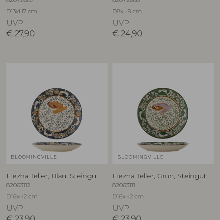
D13xH7 cm
D8xH9 cm
UVP
UVP
€
27,90
€
24,90
BLOOMINGVILLE
BLOOMINGVILLE
Hezha Teller, Blau, Steingut
Hezha Teller, Grün, Steingut
82063112
82063111
D16xH2 cm
D16xH2 cm
UVP
UVP
€
23,90
€
23,90