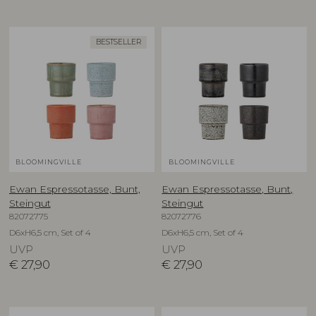
BESTSELLER
BLOOMINGVILLE
BLOOMINGVILLE
Ewan Espressotasse, Bunt,
Ewan Espressotasse, Bunt,
Steingut
Steingut
82072775
82072776
D6xH6,5 cm, Set of 4
D6xH6,5 cm, Set of 4
UVP
UVP
€
27,90
€
27,90