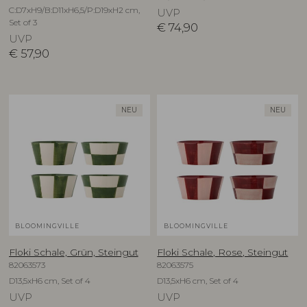
C:D7xH9/B:D11xH6,5/P:D19xH2 cm,
UVP
Set of 3
€
74,90
UVP
€
57,90
NEU
NEU
BLOOMINGVILLE
BLOOMINGVILLE
Floki Schale, Grün, Steingut
Floki Schale, Rose, Steingut
82063573
82063575
D13,5xH6 cm, Set of 4
D13,5xH6 cm, Set of 4
UVP
UVP