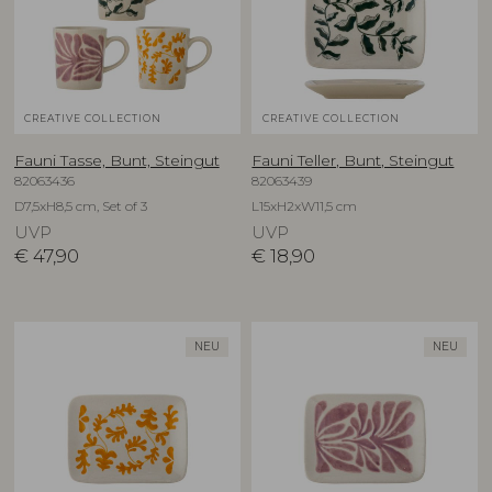
CREATIVE COLLECTION
CREATIVE COLLECTION
Fauni Tasse, Bunt, Steingut
Fauni Teller, Bunt, Steingut
82063436
82063439
D7,5xH8,5 cm, Set of 3
L15xH2xW11,5 cm
UVP
UVP
€
47,90
€
18,90
NEU
NEU