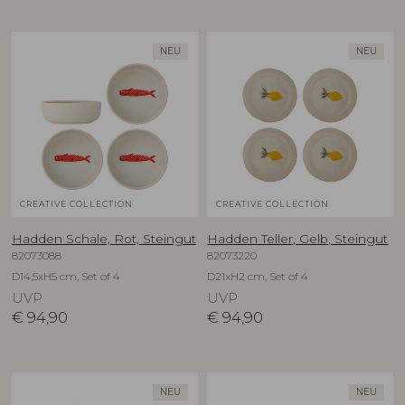
NEU
NEU
CREATIVE COLLECTION
CREATIVE COLLECTION
Hadden Schale, Rot, Steingut
Hadden Teller, Gelb, Steingut
82073088
82073220
D14,5xH5 cm, Set of 4
D21xH2 cm, Set of 4
UVP
UVP
€
94,90
€
94,90
NEU
NEU