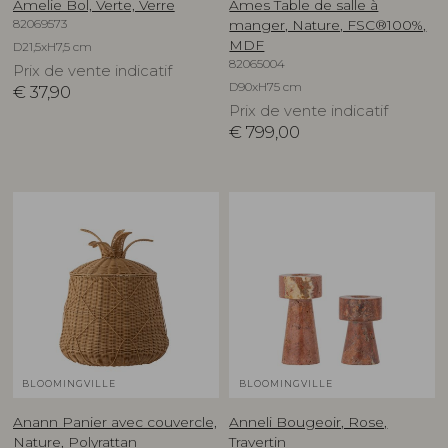
Amelie Bol, Verte, Verre
Ames Table de salle à
82069573
manger, Nature, FSC®100%,
MDF
D21,5xH7,5 cm
82065004
Prix de vente indicatif
D90xH75 cm
€
37,90
Prix de vente indicatif
€
799,00
BLOOMINGVILLE
BLOOMINGVILLE
Anann Panier avec couvercle,
Anneli Bougeoir, Rose,
Nature, Polyrattan
Travertin