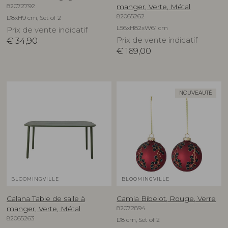
82072792
manger, Verte, Métal
82065262
D8xH9 cm, Set of 2
L56xH82xW61 cm
Prix de vente indicatif
€
34,90
Prix de vente indicatif
€
169,00
NOUVEAUTÉ
BLOOMINGVILLE
BLOOMINGVILLE
Calana Table de salle à
Camia Bibelot, Rouge, Verre
82072894
manger, Verte, Métal
82065263
D8 cm, Set of 2