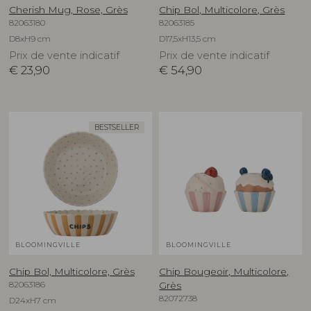
Cherish Mug, Rose, Grès
Chip Bol, Multicolore, Grès
82063180
82063185
D8xH9 cm
D17,5xH13,5 cm
Prix de vente indicatif
Prix de vente indicatif
€
23,90
€
54,90
BESTSELLER
BLOOMINGVILLE
BLOOMINGVILLE
Chip Bol, Multicolore, Grès
Chip Bougeoir, Multicolore,
82063186
Grès
82072738
D24xH7 cm