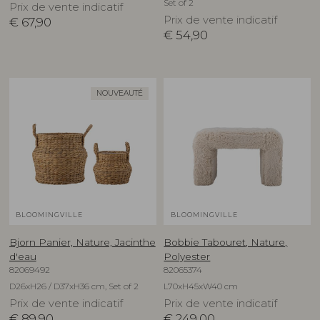
Set of 2
Prix de vente indicatif
Prix de vente indicatif
€
67,90
€
54,90
NOUVEAUTÉ
BLOOMINGVILLE
BLOOMINGVILLE
Bjorn Panier, Nature, Jacinthe
Bobbie Tabouret, Nature,
d'eau
Polyester
82069492
82065374
D26xH26 / D37xH36 cm, Set of 2
L70xH45xW40 cm
Prix de vente indicatif
Prix de vente indicatif
€
89,90
€
249,00