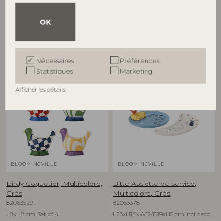
82063278
82063280
D16xH1,5 cm, Set of 4
D12,5xH6,5 cm, Set of 4
OK
Prix de vente indicatif
Prix de vente indicatif
€
74,90
€
79,90
Nécessaires
Préférences
Statistiques
Marketing
NOUVEAUTÉ
NOUVEAUTÉ
Afficher les détails
BLOOMINGVILLE
BLOOMINGVILLE
Birdy Coquetier, Multicolore,
Bitte Assiette de service,
Grès
Multicolore, Grès
82063529
82063378
L8xH8 cm, Set of 4
L23xH1,5xW12/D19xH5 cm incl deco,