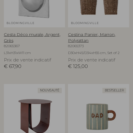
BLOOMINGVILLE
BLOOMINGVILLE
Cesta Déco murale, Argent,
Cestina Panier, Marron,
Grès
Polyrattan
82065367
82065373
L31xH31xW11 cm
D30xH45/D34xH55 cm, Set of 2
Prix de vente indicatif
Prix de vente indicatif
€
67,90
€
125,00
NOUVEAUTÉ
BESTSELLER