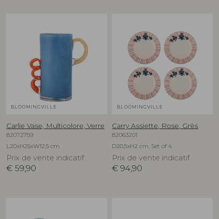
BLOOMINGVILLE
BLOOMINGVILLE
Carlie Vase, Multicolore, Verre
Carry Assiette, Rose, Grès
82072759
82063201
L20xH25xW12,5 cm
D20,5xH2 cm, Set of 4
Prix de vente indicatif
Prix de vente indicatif
€
59,90
€
94,90