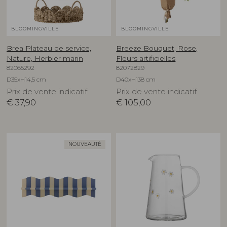
BLOOMINGVILLE
BLOOMINGVILLE
Brea Plateau de service,
Breeze Bouquet, Rose,
Nature, Herbier marin
Fleurs artificielles
82065292
82072829
D35xH14,5 cm
D40xH138 cm
Prix de vente indicatif
Prix de vente indicatif
€
37,90
€
105,00
NOUVEAUTÉ