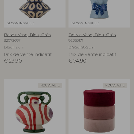
BLOOMINGVILLE
BLOOMINGVILLE
Bashir Vase, Bleu, Grès
Belivia Vase, Bleu, Grès
82072687
82063171
D16xH12 cm
D19,5xH28,5 cm
Prix de vente indicatif
Prix de vente indicatif
€
29,90
€
74,90
NOUVEAUTÉ
NOUVEAUTÉ