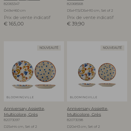
82065347
82068568
D49xH60 cm
D5xH7,5/D5xH10 cm, Set of 2
Prix de vente indicatif
Prix de vente indicatif
€
165,00
€
39,90
NOUVEAUTÉ
NOUVEAUTÉ
BLOOMINGVILLE
BLOOMINGVILLE
Anniversary Assiette,
Anniversary Assiette,
Multicolore, Grès
Multicolore, Grès
82073097
82073098
D25xH4 cm, Set of 2
D20xH3 cm, Set of 2