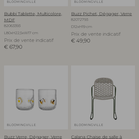
BLOOMINGVILLE
BLOOMINGVILLE
Bubbi Tablette, Multicolore,
Buzz Pichet, Dégager, Verre
82072793
MDF
82063393
D12xH19 cm
L80xH22,5xW17 cm
Prix de vente indicatif
Prix de vente indicatif
€
49,90
€
67,90
BLOOMINGVILLE
BLOOMINGVILLE
Buzz Verre, Dégager, Verre
Calana Chaise de salle à