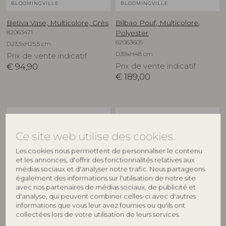
BLOOMINGVILLE
BLOOMINGVILLE
Betiva Vase, Multicolore, Grès
Bilbao Pouf, Multicolore,
82063471
Polyester
82063605
D23,5xH25,5 cm
D39xH48 cm
Prix de vente indicatif
€
94,90
Prix de vente indicatif
€
189,00
NOUVEAUTÉ
NOUVEAUTÉ
Ce site web utilise des cookies.
Les cookies nous permettent de personnaliser le contenu
et les annonces, d'offrir des fonctionnalités relatives aux
médias sociaux et d'analyser notre trafic. Nous partageons
également des informations sur l'utilisation de notre site
avec nos partenaires de médias sociaux, de publicité et
d'analyse, qui peuvent combiner celles-ci avec d'autres
BLOOMINGVILLE
BLOOMINGVILLE
informations que vous leur avez fournies ou qu'ils ont
collectées lors de votre utilisation de leurs services.
Binna Assiette, Rose, Grès
Binna Bol, Rose, Grès