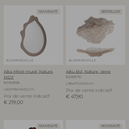
NOUVEAUTÉ
BESTSELLER
BLOOMINGVILLE
BLOOMINGVILLE
Aika Miroir mural, Nature,
Aiku Bol, Nature, Verre
82068716
MDF
82069596
L38xH7xW29 cm
L60xH94xW3,5 cm
Prix de vente indicatif
Prix de vente indicatif
€
47,90
€
219,00
NOUVEAUTÉ
NOUVEAUTÉ