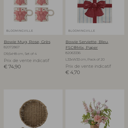
BLOOMINGVILLE
BLOOMINGVILLE
Bowie Mug, Rose, Grès
Bowie Serviette, Bleu,
82072867
FSC®Mix, Paper
82063336
D9,5xH8 cm, Set of 4
L33xW33 cm, Pack of 20
Prix de vente indicatif
€
74,90
Prix de vente indicatif
€
4,70