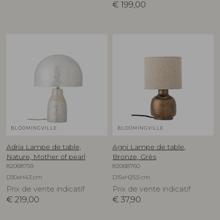
€
199,00
BLOOMINGVILLE
BLOOMINGVILLE
Adria Lampe de table,
Agni Lampe de table,
Nature, Mother of pearl
Bronze, Grès
82068759
82068760
D30xH43 cm
D15xH25,5 cm
Prix de vente indicatif
Prix de vente indicatif
€
219,00
€
37,90