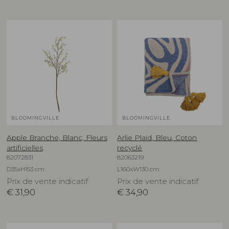
BLOOMINGVILLE
BLOOMINGVILLE
Apple Branche, Blanc, Fleurs
Arlie Plaid, Bleu, Coton
artificielles
recyclé
82072831
82063219
D35xH153 cm
L160xW130 cm
Prix de vente indicatif
Prix de vente indicatif
€
31,90
€
34,90