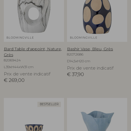
BLOOMINGVILLE
BLOOMINGVILLE
Bard Table d'appoint, Nature,
Bashir Vase, Bleu, Grès
82072686
Grès
82069424
D14,5xH20 cm
L39xH44xW31 cm
Prix de vente indicatif
Prix de vente indicatif
€
37,90
€
269,00
BESTSELLER