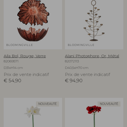
BLOOMINGVILLE
BLOOMINGVILLE
Aila Bol, Rouge, Verre
Alani Photophore, Or, Métal
82069571
82072113
D31xH14 cm
D40,5xH70 cm
Prix de vente indicatif
Prix de vente indicatif
€
54,90
€
94,90
NOUVEAUTÉ
NOUVEAUTÉ