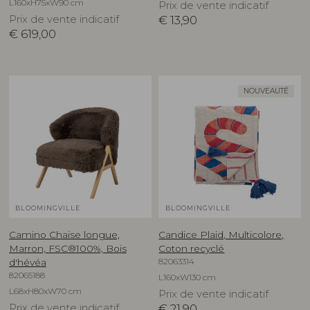
L160xH75xW90 cm
Prix de vente indicatif
Prix de vente indicatif
€
13,90
€
619,00
NOUVEAUTÉ
BLOOMINGVILLE
BLOOMINGVILLE
Camino Chaise longue,
Candice Plaid, Multicolore,
Marron, FSC®100%, Bois
Coton recyclé
82063314
d'hévéa
82065188
L160xW130 cm
L68xH80xW70 cm
Prix de vente indicatif
Prix de vente indicatif
€
21,90