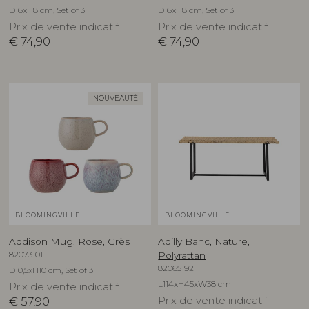
D16xH8 cm, Set of 3
D16xH8 cm, Set of 3
Prix de vente indicatif
Prix de vente indicatif
€
74,90
€
74,90
NOUVEAUTÉ
BLOOMINGVILLE
BLOOMINGVILLE
Addison Mug, Rose, Grès
Adilly Banc, Nature,
82073101
Polyrattan
82065192
D10,5xH10 cm, Set of 3
L114xH45xW38 cm
Prix de vente indicatif
€
57,90
Prix de vente indicatif