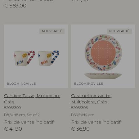
€
569,00
NOUVEAUTÉ
NOUVEAUTÉ
BLOOMINGVILLE
BLOOMINGVILLE
Candice Tasse, Multicolore,
Caramella Assiette,
Grès
Multicolore, Grès
82063309
82063306
D8,5xH8 cm, Set of 2
D30,5xH4 cm
Prix de vente indicatif
Prix de vente indicatif
€
41,90
€
36,90