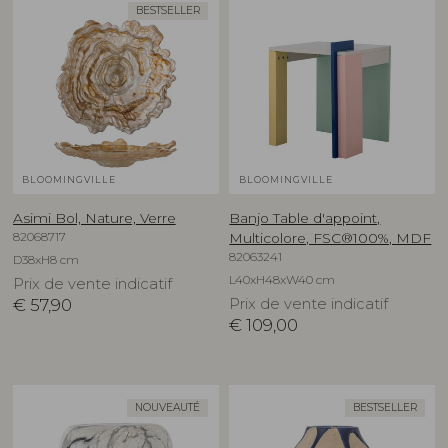
BESTSELLER
BLOOMINGVILLE
BLOOMINGVILLE
Asimi Bol, Nature, Verre
Banjo Table d'appoint,
82068717
Multicolore, FSC®100%, MDF
82063241
D38xH8 cm
L40xH48xW40 cm
Prix de vente indicatif
€
57,90
Prix de vente indicatif
€
109,00
NOUVEAUTÉ
BESTSELLER