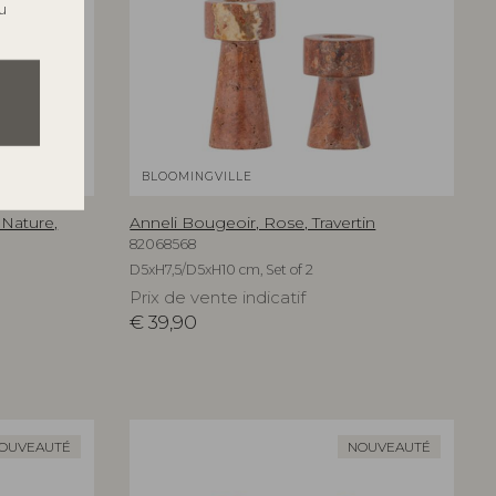
u
BLOOMINGVILLE
 Nature,
Anneli Bougeoir, Rose, Travertin
82068568
D5xH7,5/D5xH10 cm, Set of 2
Prix de vente indicatif
€
39,90
OUVEAUTÉ
NOUVEAUTÉ