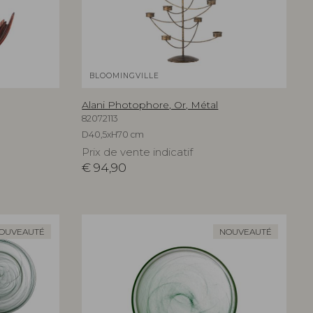
BLOOMINGVILLE
Alani Photophore, Or, Métal
82072113
D40,5xH70 cm
Prix de vente indicatif
€
94,90
OUVEAUTÉ
NOUVEAUTÉ