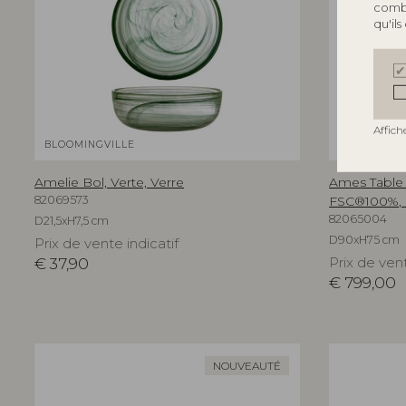
combi
qu'ils
Affich
BLOOMINGVILLE
BLOOMINGV
Amelie Bol, Verte, Verre
Ames Table 
82069573
FSC®100%,
82065004
D21,5xH7,5 cm
D90xH75 cm
Prix de vente indicatif
€
37,90
Prix de vent
€
799,00
NOUVEAUTÉ