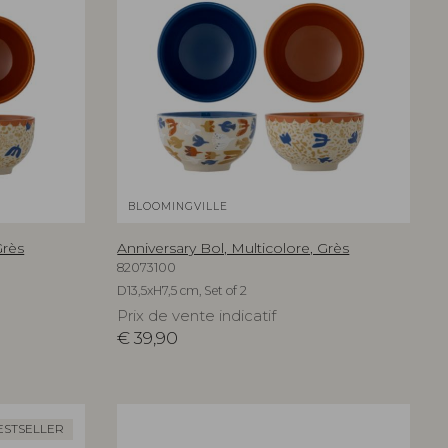
BLOOMINGVILLE
Grès
Anniversary Bol, Multicolore, Grès
82073100
D13,5xH7,5 cm, Set of 2
Prix de vente indicatif
€
39,90
ESTSELLER