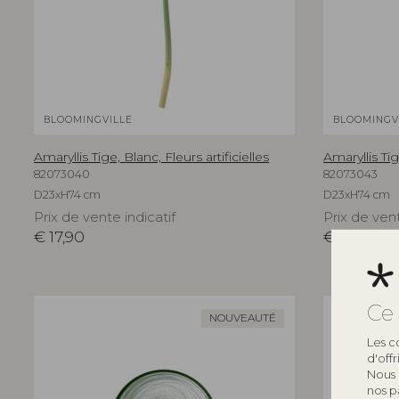
BLOOMINGVILLE
BLOOMINGV
Amaryllis Tige, Blanc, Fleurs artificielles
Amaryllis Tig
82073040
82073043
D23xH74 cm
D23xH74 cm
Prix de vente indicatif
Prix de vent
€
17,90
€
17,90
Ce 
NOUVEAUTÉ
Les c
d'off
Nous 
nos p