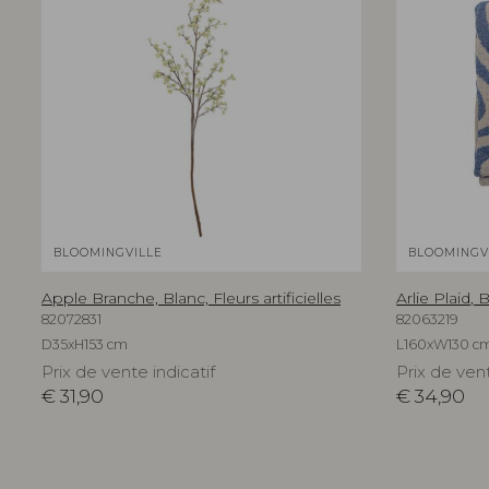
BLOOMINGVILLE
BLOOMINGV
Apple Branche, Blanc, Fleurs artificielles
Arlie Plaid,
82072831
82063219
D35xH153 cm
L160xW130 c
Prix de vente indicatif
Prix de vent
€
31,90
€
34,90