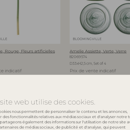
ILLE
BLOOMINGVILLE
e, Rouge, Fleurs artificielles
Amelie Assiette, Verte, Verre
82069574
D33xH2,5 cm, Set of 4
e indicatif
Prix de vente indicatif
€
109,00
site web utilise des cookies.
ookies nous permettent de personnaliser le contenu et les annonces,
rir des fonctionnalités relatives aux médias sociaux et d'analyser notre tr
partageons également des informations sur l'utilisation de notre site 
artenaires de médias sociaux, de publicité et d'analyse, qui peuvent