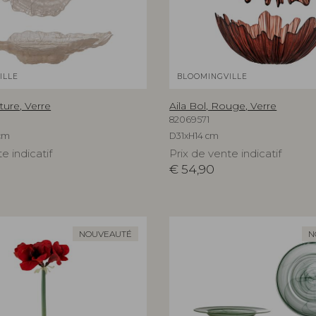
ILLE
BLOOMINGVILLE
ture, Verre
Aila Bol, Rouge, Verre
82069571
cm
D31xH14 cm
e indicatif
Prix de vente indicatif
€
54,90
NOUVEAUTÉ
N