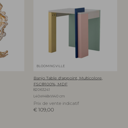
BLOOMINGVILLE
Banjo Table d'appoint, Multicolore,
FSC®100%, MDF
82063241
L40xH48xW40 cm
Prix de vente indicatif
€
109,00