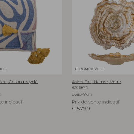
ILLE
BLOOMINGVILLE
 Bleu, Coton recyclé
Asimi Bol, Nature, Verre
82068717
m
D38xH8 cm
e indicatif
Prix de vente indicatif
€
57,90