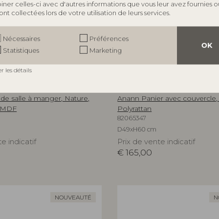
ner celles-ci avec d'autres informations que vous leur avez fournies o
 ont collectées lors de votre utilisation de leurs services.
Nécessaires
Préférences
OK
Statistiques
Marketing
er les détails
ILLE
BLOOMINGVILLE
de salle à manger, Nature,
Anann Panier avec couvercle,
 MDF
Polyrattan
82065347
D49xH60 cm
e indicatif
Prix de vente indicatif
€
165,00
NOUVEAUTÉ
N