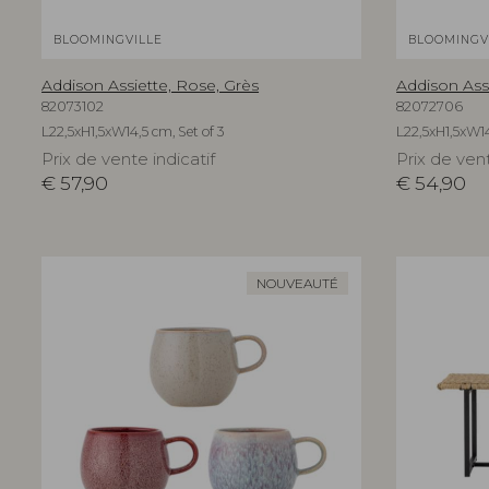
BLOOMINGVILLE
BLOOMINGV
Addison Assiette, Rose, Grès
Addison Assi
82073102
82072706
L22,5xH1,5xW14,5 cm, Set of 3
L22,5xH1,5xW14
Prix de vente indicatif
Prix de vent
€
57,90
€
54,90
NOUVEAUTÉ