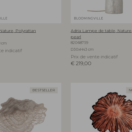
ILLE
BLOOMINGVILLE
 Nature, Polyrattan
Adria Lampe de table, Nature
pearl
82068759
8 cm
D30xH43 cm
e indicatif
Prix de vente indicatif
€
219,00
BESTSELLER
N