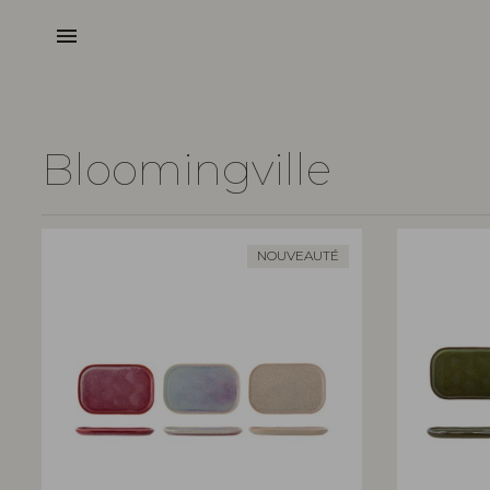
menu
Bloomingville
NOUVEAUTÉ