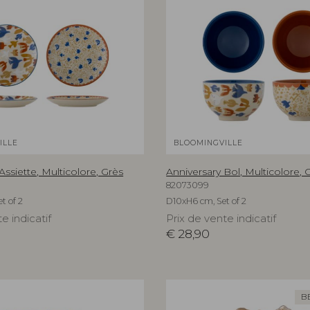
ILLE
BLOOMINGVILLE
Assiette, Multicolore, Grès
Anniversary Bol, Multicolore, 
82073099
t of 2
D10xH6 cm, Set of 2
e indicatif
Prix de vente indicatif
€
28,90
B