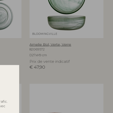
BLOOMINGVILLE
Amelie Bol, Verte, Verre
82069572
D27xH9 cm
Prix de vente indicatif
€
47,90
afic.
avec