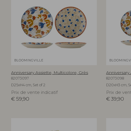
BLOOMINGVILLE
BLOOMINGV
Anniversary Assiette, Multicolore, Grès
Anniversary 
82073097
82073098
D25xH4 cm, Set of 2
D20xH3 cm, Se
Prix de vente indicatif
Prix de vent
€
59,90
€
39,90