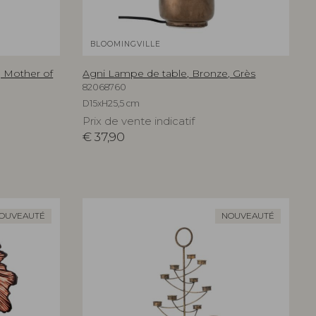
BLOOMINGVILLE
, Mother of
Agni Lampe de table, Bronze, Grès
82068760
D15xH25,5 cm
Prix de vente indicatif
€
37,90
OUVEAUTÉ
NOUVEAUTÉ