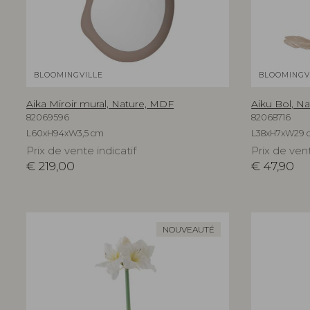
BLOOMINGVILLE
BLOOMINGV
Aika Miroir mural, Nature, MDF
Aiku Bol, Na
82069596
82068716
L60xH94xW3,5 cm
L38xH7xW29 
Prix de vente indicatif
Prix de vent
€
219,00
€
47,90
NOUVEAUTÉ