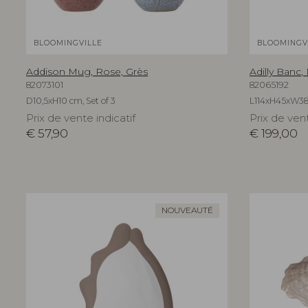
BLOOMINGVILLE
BLOOMINGV
Addison Mug, Rose, Grès
Adilly Banc,
82073101
82065192
D10,5xH10 cm, Set of 3
L114xH45xW3
Prix de vente indicatif
Prix de vent
€
57,90
€
199,00
NOUVEAUTÉ