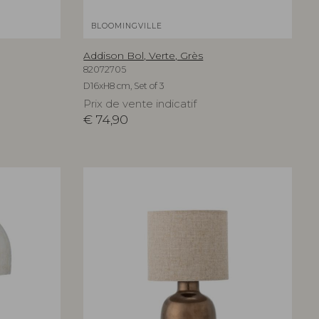
BLOOMINGVILLE
Addison Bol, Verte, Grès
82072705
D16xH8 cm, Set of 3
Prix de vente indicatif
€
74,90