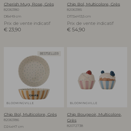
Cherish Mug, Rose, Grès
Chip Bol, Multicolore, Grès
82063180
82063185
D8xH9 cm
D17,5xH13,5 cm
Prix de vente indicatif
Prix de vente indicatif
€
23,90
€
54,90
BESTSELLER
BLOOMINGVILLE
BLOOMINGVILLE
Chip Bol, Multicolore, Grès
Chip Bougeoir, Multicolore,
82063186
Grès
82072738
D24xH7 cm