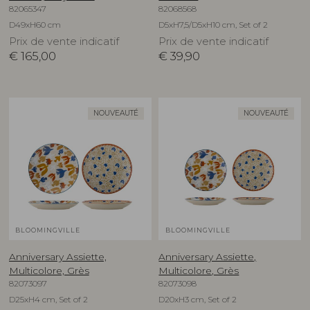
82065347
82068568
D49xH60 cm
D5xH7,5/D5xH10 cm, Set of 2
Prix de vente indicatif
Prix de vente indicatif
€
165,00
€
39,90
NOUVEAUTÉ
NOUVEAUTÉ
BLOOMINGVILLE
BLOOMINGVILLE
Anniversary Assiette,
Anniversary Assiette,
Multicolore, Grès
Multicolore, Grès
82073097
82073098
D25xH4 cm, Set of 2
D20xH3 cm, Set of 2