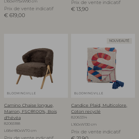
L160xH75xW90 cm
Prix de vente indicatif
Prix de vente indicatif
€
13,90
€
619,00
NOUVEAUTÉ
BLOOMINGVILLE
BLOOMINGVILLE
Camino Chaise longue,
Candice Plaid, Multicolore,
Marron, FSC®100%, Bois
Coton recyclé
82063314
d'hévéa
82065188
L160xW130 cm
L68xH80xW70 cm
Prix de vente indicatif
Prix de vente indicatif
€
21,90