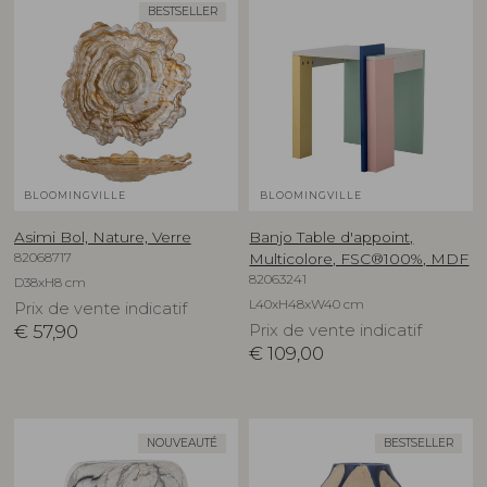
BESTSELLER
BLOOMINGVILLE
BLOOMINGVILLE
Asimi Bol, Nature, Verre
Banjo Table d'appoint,
82068717
Multicolore, FSC®100%, MDF
82063241
D38xH8 cm
L40xH48xW40 cm
Prix de vente indicatif
€
57,90
Prix de vente indicatif
€
109,00
NOUVEAUTÉ
BESTSELLER