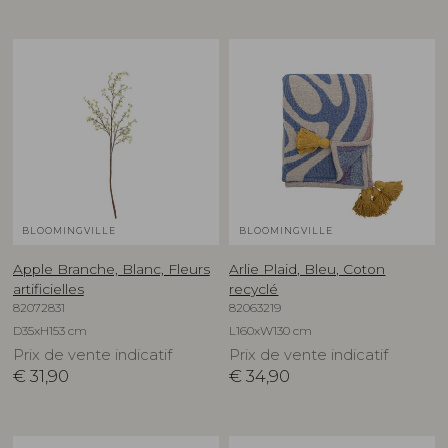
BLOOMINGVILLE
BLOOMINGVILLE
Apple Branche, Blanc, Fleurs
Arlie Plaid, Bleu, Coton
artificielles
recyclé
82072831
82063219
D35xH153 cm
L160xW130 cm
Prix de vente indicatif
Prix de vente indicatif
€
31,90
€
34,90