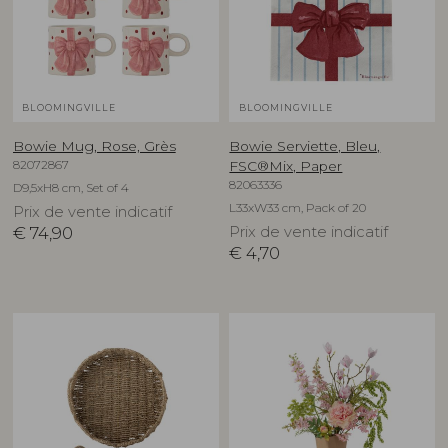
BLOOMINGVILLE
BLOOMINGVILLE
Bowie Mug, Rose, Grès
Bowie Serviette, Bleu,
82072867
FSC®Mix, Paper
82063336
D9,5xH8 cm, Set of 4
L33xW33 cm, Pack of 20
Prix de vente indicatif
€
74,90
Prix de vente indicatif
€
4,70