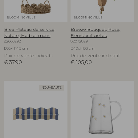
BLOOMINGVILLE
BLOOMINGVILLE
Brea Plateau de service,
Breeze Bouquet, Rose,
Nature, Herbier marin
Fleurs artificielles
82065292
82072829
D35xH14,5 cm
D40xH138 cm
Prix de vente indicatif
Prix de vente indicatif
€
37,90
€
105,00
NOUVEAUTÉ