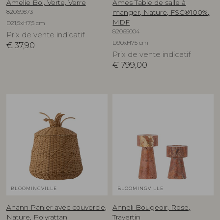
Amelie Bol, Verte, Verre
Ames Table de salle à
82069573
manger, Nature, FSC®100%,
MDF
D21,5xH7,5 cm
82065004
Prix de vente indicatif
D90xH75 cm
€
37,90
Prix de vente indicatif
€
799,00
BLOOMINGVILLE
BLOOMINGVILLE
Anann Panier avec couvercle,
Anneli Bougeoir, Rose,
Nature, Polyrattan
Travertin