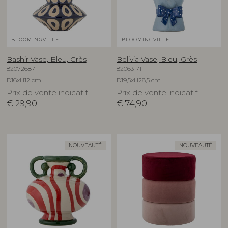
BLOOMINGVILLE
BLOOMINGVILLE
Bashir Vase, Bleu, Grès
Belivia Vase, Bleu, Grès
82072687
82063171
D16xH12 cm
D19,5xH28,5 cm
Prix de vente indicatif
Prix de vente indicatif
€
29,90
€
74,90
NOUVEAUTÉ
NOUVEAUTÉ