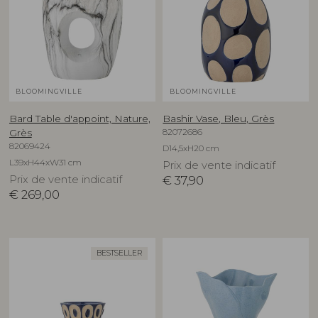
BLOOMINGVILLE
BLOOMINGVILLE
Bard Table d'appoint, Nature,
Bashir Vase, Bleu, Grès
82072686
Grès
82069424
D14,5xH20 cm
L39xH44xW31 cm
Prix de vente indicatif
Prix de vente indicatif
€
37,90
€
269,00
BESTSELLER