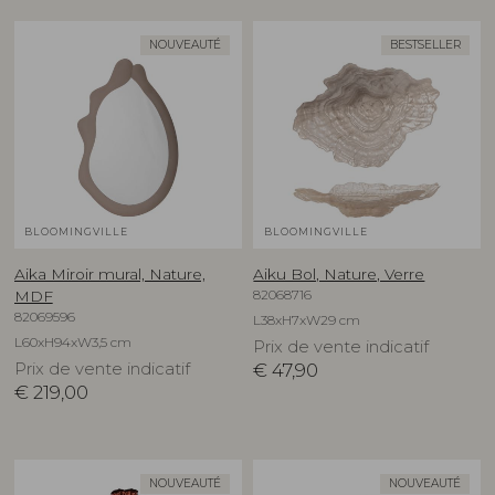
NOUVEAUTÉ
BESTSELLER
BLOOMINGVILLE
BLOOMINGVILLE
Aika Miroir mural, Nature,
Aiku Bol, Nature, Verre
82068716
MDF
82069596
L38xH7xW29 cm
L60xH94xW3,5 cm
Prix de vente indicatif
Prix de vente indicatif
€
47,90
€
219,00
NOUVEAUTÉ
NOUVEAUTÉ