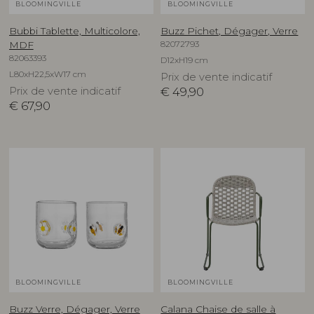
BLOOMINGVILLE
BLOOMINGVILLE
Bubbi Tablette, Multicolore,
Buzz Pichet, Dégager, Verre
82072793
MDF
82063393
D12xH19 cm
L80xH22,5xW17 cm
Prix de vente indicatif
Prix de vente indicatif
€
49,90
€
67,90
BLOOMINGVILLE
BLOOMINGVILLE
Buzz Verre, Dégager, Verre
Calana Chaise de salle à