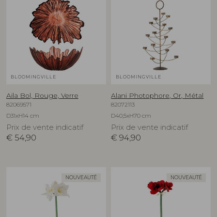
BLOOMINGVILLE
BLOOMINGVILLE
Aila Bol, Rouge, Verre
Alani Photophore, Or, Métal
82069571
82072113
D31xH14 cm
D40,5xH70 cm
Prix de vente indicatif
Prix de vente indicatif
€
54,90
€
94,90
NOUVEAUTÉ
NOUVEAUTÉ