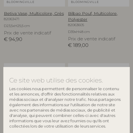
BLOOMINGVILLE
BLOOMINGVILLE
Betiva Vase, Multicolore, Grès
Bilbao Pouf, Multicolore,
82063471
Polyester
82063605
D23,5xH25,5 cm
D39xH48 cm
Prix de vente indicatif
€
94,90
Prix de vente indicatif
€
189,00
NOUVEAUTÉ
NOUVEAUTÉ
Ce site web utilise des cookies.
Les cookies nous permettent de personnaliser le contenu
et les annonces, d'offrir des fonctionnalités relatives aux
médias sociaux et d'analyser notre trafic. Nous partageons
également des informations sur l'utilisation de notre site
avec nos partenaires de médias sociaux, de publicité et
d'analyse, qui peuvent combiner celles-ci avec d'autres
BLOOMINGVILLE
BLOOMINGVILLE
informations que vous leur avez fournies ou qu'ils ont
collectées lors de votre utilisation de leurs services.
Binna Assiette, Rose, Grès
Binna Bol, Rose, Grès