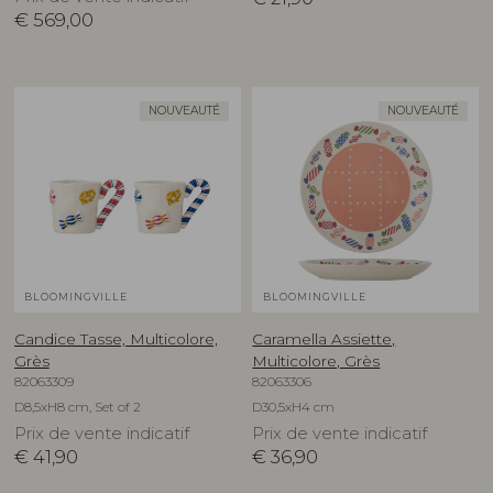
€
569,00
NOUVEAUTÉ
NOUVEAUTÉ
BLOOMINGVILLE
BLOOMINGVILLE
Candice Tasse, Multicolore,
Caramella Assiette,
Grès
Multicolore, Grès
82063309
82063306
D8,5xH8 cm, Set of 2
D30,5xH4 cm
Prix de vente indicatif
Prix de vente indicatif
€
41,90
€
36,90