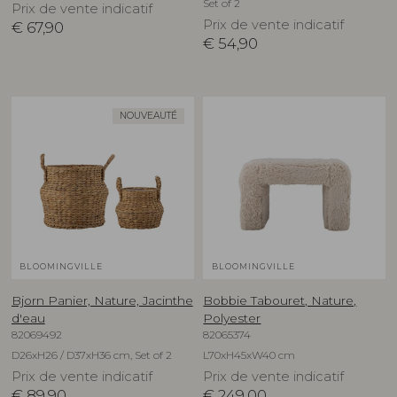
Set of 2
Prix de vente indicatif
Prix de vente indicatif
€
67,90
€
54,90
NOUVEAUTÉ
BLOOMINGVILLE
BLOOMINGVILLE
Bjorn Panier, Nature, Jacinthe
Bobbie Tabouret, Nature,
d'eau
Polyester
82069492
82065374
D26xH26 / D37xH36 cm, Set of 2
L70xH45xW40 cm
Prix de vente indicatif
Prix de vente indicatif
€
89,90
€
249,00