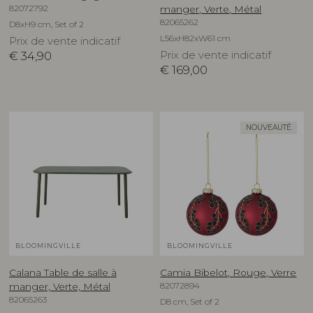
82072792
manger, Verte, Métal
82065262
D8xH9 cm, Set of 2
L56xH82xW61 cm
Prix de vente indicatif
€
34,90
Prix de vente indicatif
€
169,00
NOUVEAUTÉ
BLOOMINGVILLE
BLOOMINGVILLE
Calana Table de salle à
Camia Bibelot, Rouge, Verre
82072894
manger, Verte, Métal
82065263
D8 cm, Set of 2