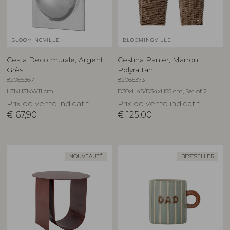
BLOOMINGVILLE
BLOOMINGVILLE
Cesta Déco murale, Argent,
Cestina Panier, Marron,
Grès
Polyrattan
82065367
82065373
L31xH31xW11 cm
D30xH45/D34xH55 cm, Set of 2
Prix de vente indicatif
Prix de vente indicatif
€
67,90
€
125,00
NOUVEAUTÉ
BESTSELLER