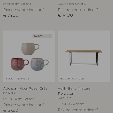
D16xH8 cm, Set of 3
D16xH8 cm, Set of 3
Prix de vente indicatif
Prix de vente indicatif
€
74,90
€
74,90
NOUVEAUTÉ
BLOOMINGVILLE
BLOOMINGVILLE
Addison Mug, Rose, Grès
Adilly Banc, Nature,
82073101
Polyrattan
82065192
D10,5xH10 cm, Set of 3
L114xH45xW38 cm
Prix de vente indicatif
€
57,90
Prix de vente indicatif