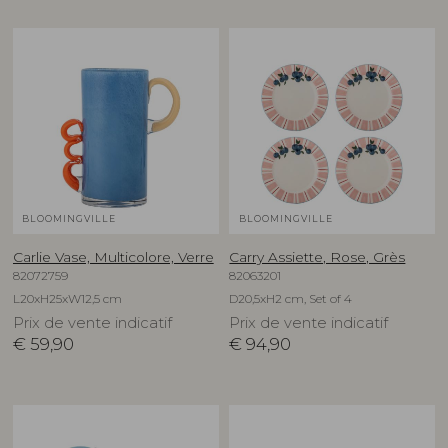
BLOOMINGVILLE
BLOOMINGVILLE
Carlie Vase, Multicolore, Verre
Carry Assiette, Rose, Grès
82072759
82063201
L20xH25xW12,5 cm
D20,5xH2 cm, Set of 4
Prix de vente indicatif
Prix de vente indicatif
€
59,90
€
94,90