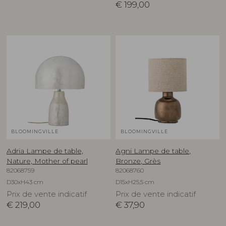
€
199,00
BLOOMINGVILLE
BLOOMINGVILLE
Adria Lampe de table,
Agni Lampe de table,
Nature, Mother of pearl
Bronze, Grès
82068759
82068760
D30xH43 cm
D15xH25,5 cm
Prix de vente indicatif
Prix de vente indicatif
€
219,00
€
37,90