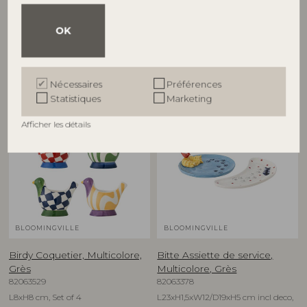
82063278
82063280
D16xH1,5 cm, Set of 4
D12,5xH6,5 cm, Set of 4
OK
Prix de vente indicatif
Prix de vente indicatif
€
74,90
€
79,90
Nécessaires
Préférences
Statistiques
Marketing
NOUVEAUTÉ
NOUVEAUTÉ
Afficher les détails
BLOOMINGVILLE
BLOOMINGVILLE
Birdy Coquetier, Multicolore,
Bitte Assiette de service,
Grès
Multicolore, Grès
82063529
82063378
L8xH8 cm, Set of 4
L23xH1,5xW12/D19xH5 cm incl deco,