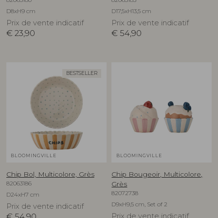
D8xH9 cm
D17,5xH13,5 cm
Prix de vente indicatif
Prix de vente indicatif
€
23,90
€
54,90
BESTSELLER
BLOOMINGVILLE
BLOOMINGVILLE
Chip Bol, Multicolore, Grès
Chip Bougeoir, Multicolore,
82063186
Grès
82072738
D24xH7 cm
D9xH9,5 cm, Set of 2
Prix de vente indicatif
€
54,90
Prix de vente indicatif