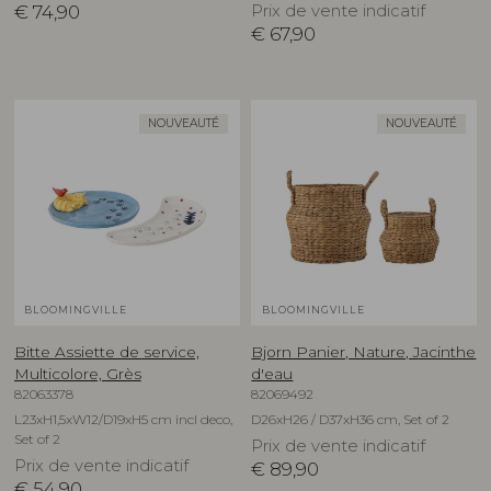
€
74,90
Prix de vente indicatif
€
67,90
NOUVEAUTÉ
NOUVEAUTÉ
BLOOMINGVILLE
BLOOMINGVILLE
Bitte Assiette de service,
Bjorn Panier, Nature, Jacinthe
Multicolore, Grès
d'eau
82063378
82069492
L23xH1,5xW12/D19xH5 cm incl deco,
D26xH26 / D37xH36 cm, Set of 2
Set of 2
Prix de vente indicatif
Prix de vente indicatif
€
89,90
€
54,90