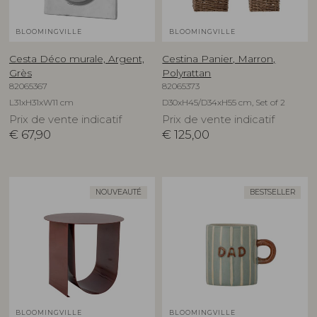
BLOOMINGVILLE
BLOOMINGVILLE
Cesta Déco murale, Argent,
Cestina Panier, Marron,
Grès
Polyrattan
82065367
82065373
L31xH31xW11 cm
D30xH45/D34xH55 cm, Set of 2
Prix de vente indicatif
Prix de vente indicatif
€
67,90
€
125,00
NOUVEAUTÉ
BESTSELLER
BLOOMINGVILLE
BLOOMINGVILLE