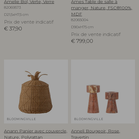
Amelie Bol, Verte, Verre
Ames Table de salle à
82069573
manger, Nature, FSC®100%,
MDF
D21,5xH7,5 cm
82065004
Prix de vente indicatif
D90xH75 cm
€
37,90
Prix de vente indicatif
€
799,00
BLOOMINGVILLE
BLOOMINGVILLE
Anann Panier avec couvercle,
Anneli Bougeoir, Rose,
Nature, Polyrattan
Travertin