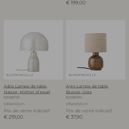
€
199,00
BLOOMINGVILLE
BLOOMINGVILLE
Adria Lampe de table,
Agni Lampe de table,
Nature, Mother of pearl
Bronze, Grès
82068759
82068760
D30xH43 cm
D15xH25,5 cm
Prix de vente indicatif
Prix de vente indicatif
€
219,00
€
37,90