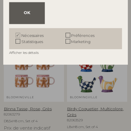
82063278
82063280
D16xH1,5 cm, Set of 4
D12,5xH6,5 cm, Set of 4
OK
Prix de vente indicatif
Prix de vente indicatif
€
74,90
€
79,90
Nécessaires
Préférences
Statistiques
Marketing
NOUVEAUTÉ
NOUVEAUTÉ
Afficher les détails
BLOOMINGVILLE
BLOOMINGVILLE
Binna Tasse, Rose, Grès
Birdy Coquetier, Multicolore,
82063279
Grès
82063529
D8,5xH8 cm, Set of 4
L8xH8 cm, Set of 4
Prix de vente indicatif