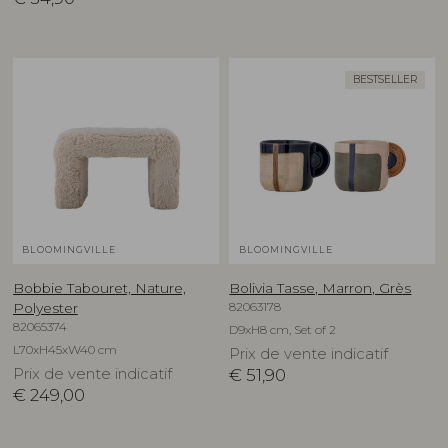
BESTSELLER
BLOOMINGVILLE
BLOOMINGVILLE
Bobbie Tabouret, Nature,
Bolivia Tasse, Marron, Grès
82063178
Polyester
82065374
D9xH8 cm, Set of 2
L70xH45xW40 cm
Prix de vente indicatif
Prix de vente indicatif
€
51,90
€
249,00