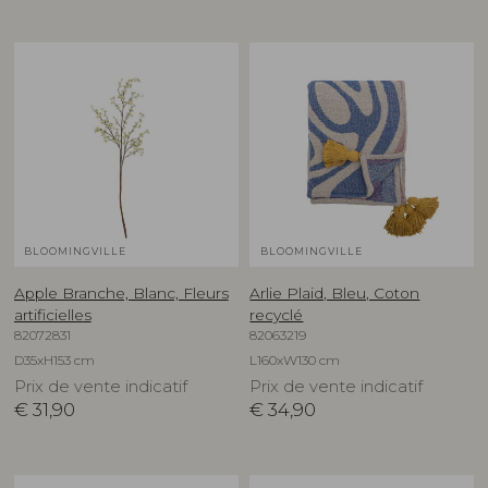
BLOOMINGVILLE
BLOOMINGVILLE
Apple Branche, Blanc, Fleurs
Arlie Plaid, Bleu, Coton
artificielles
recyclé
82072831
82063219
D35xH153 cm
L160xW130 cm
Prix de vente indicatif
Prix de vente indicatif
€
31,90
€
34,90