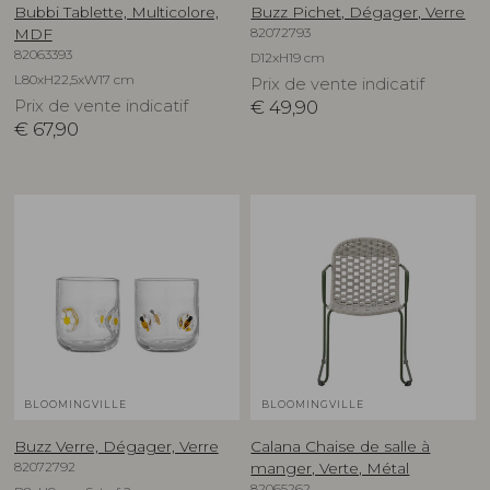
Bubbi Tablette, Multicolore,
Buzz Pichet, Dégager, Verre
82072793
MDF
82063393
D12xH19 cm
L80xH22,5xW17 cm
Prix de vente indicatif
Prix de vente indicatif
€
49,90
€
67,90
BLOOMINGVILLE
BLOOMINGVILLE
Buzz Verre, Dégager, Verre
Calana Chaise de salle à
82072792
manger, Verte, Métal
82065262