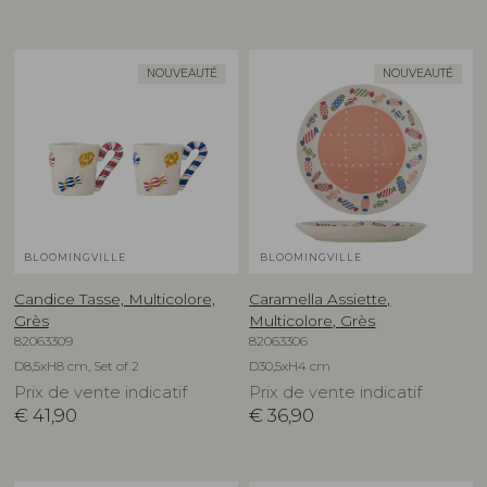
NOUVEAUTÉ
NOUVEAUTÉ
BLOOMINGVILLE
BLOOMINGVILLE
Candice Tasse, Multicolore,
Caramella Assiette,
Grès
Multicolore, Grès
82063309
82063306
D8,5xH8 cm, Set of 2
D30,5xH4 cm
Prix de vente indicatif
Prix de vente indicatif
€
41,90
€
36,90