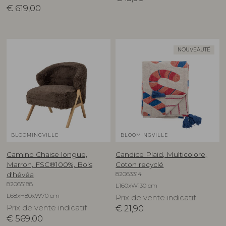
€
619,00
NOUVEAUTÉ
BLOOMINGVILLE
BLOOMINGVILLE
Camino Chaise longue,
Candice Plaid, Multicolore,
Marron, FSC®100%, Bois
Coton recyclé
82063314
d'hévéa
82065188
L160xW130 cm
L68xH80xW70 cm
Prix de vente indicatif
Prix de vente indicatif
€
21,90
€
569,00