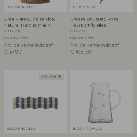
BLOOMINGVILLE
BLOOMINGVILLE
Brea Plateau de service,
Breeze Bouquet, Rose,
Nature, Herbier marin
Fleurs artificielles
82065292
82072829
D35xH14,5 cm
D40xH138 cm
Prix de vente indicatif
Prix de vente indicatif
€
37,90
€
105,00
NOUVEAUTÉ
BLOOMINGVILLE
BLOOMINGVILLE