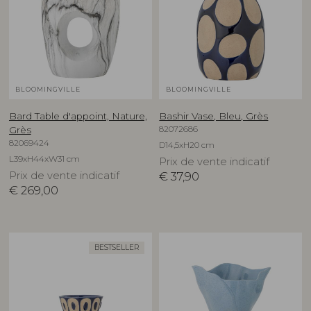
BLOOMINGVILLE
BLOOMINGVILLE
Bard Table d'appoint, Nature,
Bashir Vase, Bleu, Grès
82072686
Grès
82069424
D14,5xH20 cm
L39xH44xW31 cm
Prix de vente indicatif
Prix de vente indicatif
€
37,90
€
269,00
BESTSELLER