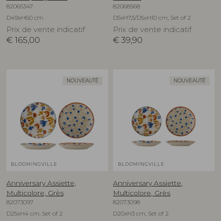
82065347
82068568
D49xH60 cm
D5xH7,5/D5xH10 cm, Set of 2
Prix de vente indicatif
Prix de vente indicatif
€
165,00
€
39,90
NOUVEAUTÉ
NOUVEAUTÉ
BLOOMINGVILLE
BLOOMINGVILLE
Anniversary Assiette,
Anniversary Assiette,
Multicolore, Grès
Multicolore, Grès
82073097
82073098
D25xH4 cm, Set of 2
D20xH3 cm, Set of 2