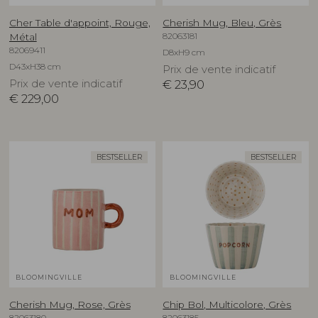
Cher Table d'appoint, Rouge,
Cherish Mug, Bleu, Grès
82063181
Métal
82069411
D8xH9 cm
D43xH38 cm
Prix de vente indicatif
Prix de vente indicatif
€
23,90
€
229,00
BESTSELLER
BESTSELLER
BLOOMINGVILLE
BLOOMINGVILLE
Cherish Mug, Rose, Grès
Chip Bol, Multicolore, Grès
82063180
82063185