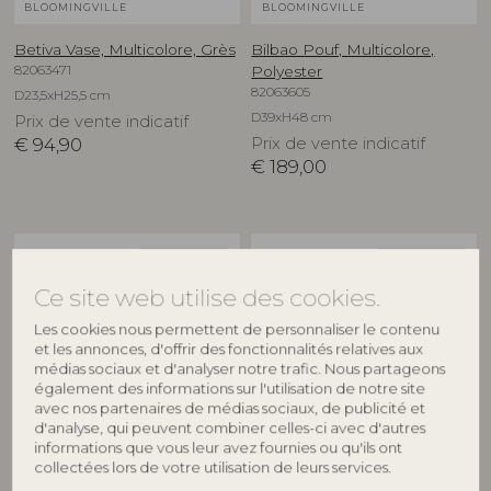
BLOOMINGVILLE
BLOOMINGVILLE
Betiva Vase, Multicolore, Grès
Bilbao Pouf, Multicolore,
82063471
Polyester
82063605
D23,5xH25,5 cm
D39xH48 cm
Prix de vente indicatif
€
94,90
Prix de vente indicatif
€
189,00
NOUVEAUTÉ
NOUVEAUTÉ
Ce site web utilise des cookies.
Les cookies nous permettent de personnaliser le contenu
et les annonces, d'offrir des fonctionnalités relatives aux
médias sociaux et d'analyser notre trafic. Nous partageons
également des informations sur l'utilisation de notre site
avec nos partenaires de médias sociaux, de publicité et
d'analyse, qui peuvent combiner celles-ci avec d'autres
BLOOMINGVILLE
BLOOMINGVILLE
informations que vous leur avez fournies ou qu'ils ont
collectées lors de votre utilisation de leurs services.
Binna Assiette, Rose, Grès
Binna Bol, Rose, Grès