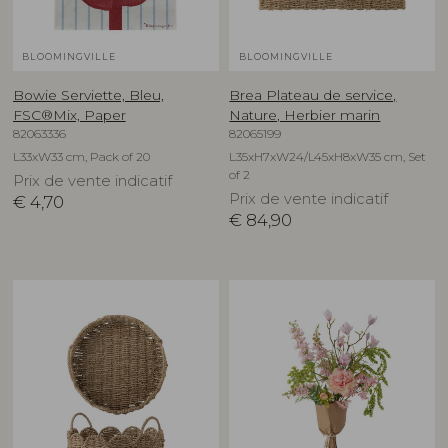
BLOOMINGVILLE
BLOOMINGVILLE
Bowie Serviette, Bleu,
Brea Plateau de service,
FSC®Mix, Paper
Nature, Herbier marin
82063336
82065199
L33xW33 cm, Pack of 20
L35xH7xW24/L45xH8xW35 cm, Set
of 2
Prix de vente indicatif
Prix de vente indicatif
€
4,70
€
84,90