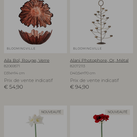
BLOOMINGVILLE
BLOOMINGVILLE
Aila Bol, Rouge, Verre
Alani Photophore, Or, Métal
82069571
82072113
D31xH14 cm
D40,5xH70 cm
Prix de vente indicatif
Prix de vente indicatif
€
54,90
€
94,90
NOUVEAUTÉ
NOUVEAUTÉ