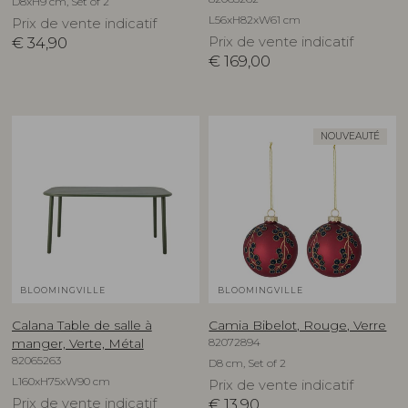
D8xH9 cm, Set of 2
L56xH82xW61 cm
Prix de vente indicatif
€
34,90
Prix de vente indicatif
€
169,00
NOUVEAUTÉ
BLOOMINGVILLE
BLOOMINGVILLE
Calana Table de salle à
Camia Bibelot, Rouge, Verre
82072894
manger, Verte, Métal
82065263
D8 cm, Set of 2
L160xH75xW90 cm
Prix de vente indicatif
Prix de vente indicatif
€
13,90