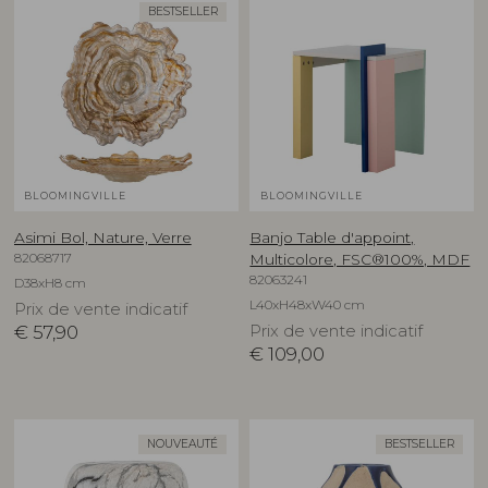
BESTSELLER
BLOOMINGVILLE
BLOOMINGVILLE
Asimi Bol, Nature, Verre
Banjo Table d'appoint,
82068717
Multicolore, FSC®100%, MDF
82063241
D38xH8 cm
L40xH48xW40 cm
Prix de vente indicatif
€
57,90
Prix de vente indicatif
€
109,00
NOUVEAUTÉ
BESTSELLER