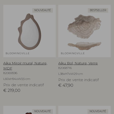
NOUVEAUTÉ
BESTSELLER
BLOOMINGVILLE
BLOOMINGVILLE
Aika Miroir mural, Nature,
Aiku Bol, Nature, Verre
82068716
MDF
82069596
L38xH7xW29 cm
L60xH94xW3,5 cm
Prix de vente indicatif
Prix de vente indicatif
€
47,90
€
219,00
NOUVEAUTÉ
NOUVEAUTÉ