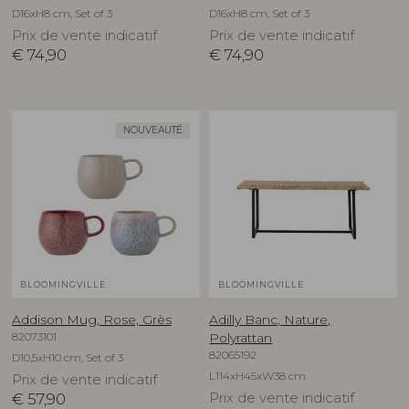
D16xH8 cm, Set of 3
D16xH8 cm, Set of 3
Prix de vente indicatif
Prix de vente indicatif
€
74,90
€
74,90
NOUVEAUTÉ
BLOOMINGVILLE
BLOOMINGVILLE
Addison Mug, Rose, Grès
Adilly Banc, Nature,
82073101
Polyrattan
82065192
D10,5xH10 cm, Set of 3
L114xH45xW38 cm
Prix de vente indicatif
€
57,90
Prix de vente indicatif