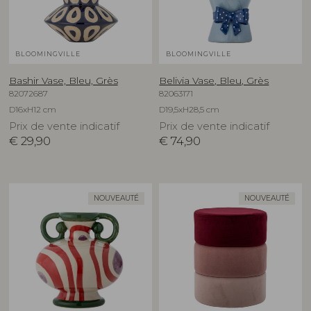
BLOOMINGVILLE
BLOOMINGVILLE
Bashir Vase, Bleu, Grès
Belivia Vase, Bleu, Grès
82072687
82063171
D16xH12 cm
D19,5xH28,5 cm
Prix de vente indicatif
Prix de vente indicatif
€
29,90
€
74,90
NOUVEAUTÉ
NOUVEAUTÉ