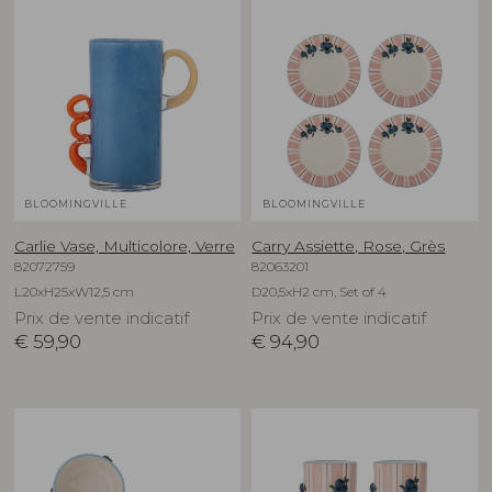
BLOOMINGVILLE
BLOOMINGVILLE
Carlie Vase, Multicolore, Verre
Carry Assiette, Rose, Grès
82072759
82063201
L20xH25xW12,5 cm
D20,5xH2 cm, Set of 4
Prix de vente indicatif
Prix de vente indicatif
€
59,90
€
94,90