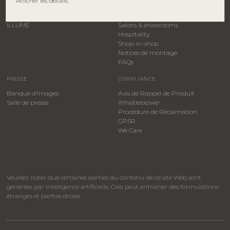
Afficher les détails
Creative Collection
Devenez distributeur
Bloomingville MINI
Contactez le service commercial
ILLUME
Salons & showrooms
Hospitality
​Shop-in-shop
Notices de montage
FAQs
PRESSE
COMPLIANCE
Banque d’images
Avis de Rappel de Produit
Salle de presse
Whistleblower
​Procédure de Réclamation
GPSR
We Care
Veuillez noter que certaines parties du contenu de ce site Web sont
générées par intelligence artificielle. Cela peut entraîner des formulations
étranges et parfois droles.