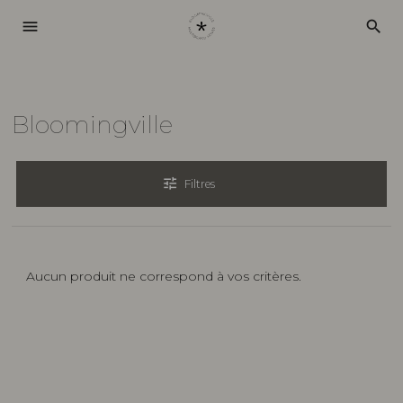
menu
search
Bloomingville
tune
Filtres
Aucun produit ne correspond à vos critères.