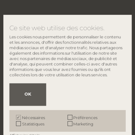
Ce site web utilise des cookies.
Les cookies nous permettent de personnaliser le contenu
et les annonces, d'offrir des fonctionnalités relatives aux
médias sociaux et d'analyser notre trafic. Nous partageons
également des informations sur l'utilisation de notre site
avec nos partenaires de médias sociaux, de publicité et
d'analyse, qui peuvent combiner celles-ci avec d'autres
informations que vous leur avez fournies ou qu'ils ont
CONTACTER
À PROPOS DE BLOOMINGVILLE
collectées lors de votre utilisation de leurs services.
Bloomingville HQ
À propos de nous
Lene Haus Vej 1-5
Trouver un magasin
DK-7430 Ikast
Emplois
Danemark
Smiley
OK
​Politique de protection
Phone: +45 96 26 46 45
TVA: 27 91 90 81
info@bloomingville.com
Nécessaires
Préférences
Statistiques
Marketing
BRANDS
B2B
Bloomingville
Connexion B2B